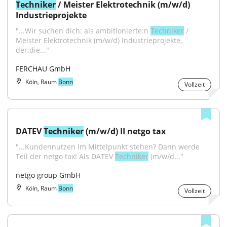
Techniker
 / Meister Elektrotechnik (m/w/d) 
Industrieprojekte
"...Wir suchen dich: als ambitionierte:n 
Techniker
 / 
Meister Elektrotechnik (m/w/d) Industrieprojekte, 
der:die..."
FERCHAU GmbH
Köln, Raum
Bonn
Vollzeit
DATEV 
Techniker
 (m/w/d) II netgo tax
"...Kundennutzen im Mittelpunkt stehen? Dann werde 
Teil der netgo tax! Als DATEV 
Techniker
 (m/w/d..."
netgo group GmbH
Köln, Raum
Bonn
Vollzeit