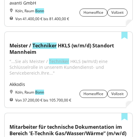
avanti GmbH
Köln, Raum
Bonn
Homeoffice
Vollzeit
Von 41.400,00 € bis 81.400,00 €
Meister / 
Techniker
 HKLS (w/m/d) Standort 
Mannheim
"...Sie als Meister / 
Techniker
 HKLS (w/m/d) eine 
Schlüsselrolle in unserem Kundendienst- und 
Servicebereich.Ihre..."
Akkodis
Köln, Raum
Bonn
Homeoffice
Vollzeit
Von 37.200,00 € bis 105.700,00 €
Mitarbeiter für technische Dokumentation im 
Bereich 'E-Technik Gas/Wasser/Wärme“ (m/w/d)