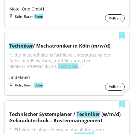
Motel One GmbH
Köln, Raum
Bonn
Vollzeit
Techniker
/ Mechatroniker in Köln (m/w/d)
"...der InstandhaltungFachliche Unterstützung der 
AufsichtenEinweisung und Beratung der 
BedienkräfteWas du als 
Techniker
..."
undefined
Köln, Raum
Bonn
Vollzeit
Technischer Systemplaner / 
Techniker
 (w/m/d) 
Gebäudetechnik – Kostenmanagement
"...Erfolgreich abgeschlossene Ausbildung zum 