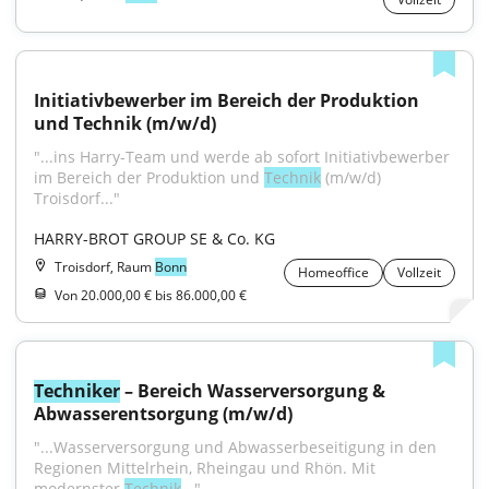
Initiativbewerber im Bereich der Produktion 
und Technik (m/w/d)
"...ins Harry-Team und werde ab sofort Initiativbewerber 
im Bereich der Produktion und 
Technik
 (m/w/d) 
Troisdorf..."
HARRY-BROT GROUP SE & Co. KG
Troisdorf, Raum
Bonn
Homeoffice
Vollzeit
Von 20.000,00 € bis 86.000,00 €
Techniker
 – Bereich Wasserversorgung & 
Abwasserentsorgung (m/w/d)
"...Wasserversorgung und Abwasserbeseitigung in den 
Regionen Mittelrhein, Rheingau und Rhön. Mit 
modernster 
Technik
..."