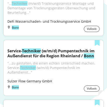
"...
Techniker
 (m/w/d) Trocknungsservice Montage und 
Demontage von Trocknungsgeräten Überwachung und 
Beurteilung..."
DeFi Wasserschaden- und Trocknungsservice GmbH
Bonn
Vollzeit
Service-
Techniker
 (w/m/d) Pumpentechnik im 
Außendienst für die Region Rheinland / 
Bonn
"...zu gestalten, die einen echten Unterschied machen. 
Service-
Techniker
 (w/m/d) Pumpentechnik im 
Außendienst..."
Sulzer Flow Germany GmbH
Bonn
Vollzeit