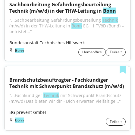
Sachbearbeitung Gefährdungs­beurteilung 
Technik (m/w/d) in der THW-Leitung in 
Bonn
"...Sachbearbeitung Gefährdungs­beurteilung 
Technik
(m/w/d) in der THW-Leitung in 
Bonn
 EG 11 TVöD (Bund) – 
befristet..."
Bundesanstalt Technisches Hilfswerk
Bonn
Homeoffice
Teilzeit
Brandschutzbeauftragter - Fachkundiger 
Technik mit Schwerpunkt Brandschutz (m/w/d)
"...Fachkundiger 
Technik
 mit Schwerpunkt Brandschutz 
(m/w/d) Das bieten wir dir • Dich erwarten vielfältige..."
BG prevent GmbH
Bonn
Teilzeit