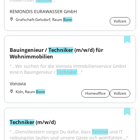
REMONDIS EURAWASSER GmbH
Grafschaft-Gelsdorf, Raum
Bonn
Vollzeit
Bauingenieur / 
Techniker
 (m/w/d) für 
Wohnimmobilien
"...Wir suchen für die Vonovia Immobilienservice GmbH 
eine:n Bauingenieur / 
Techniker
..."
Vonovia
Köln, Raum
Bonn
Homeoffice
Vollzeit
Techniker
 (m/w/d)
"...Dienstleistern sorgst Du dafür, dass 
Technik
 und IT 
reibungslos laufen und unsere Gäste sich wohlfühlen..."