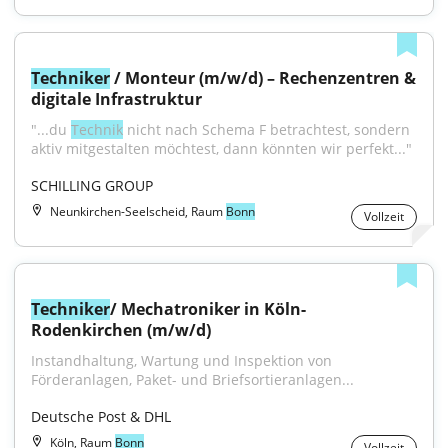
Techniker
 / Monteur (m/w/d) – Rechenzentren & 
digitale Infrastruktur
"...du 
Technik
 nicht nach Schema F betrachtest, sondern 
aktiv mitgestalten möchtest, dann könnten wir perfekt..."
SCHILLING GROUP
Neunkirchen-Seelscheid, Raum
Bonn
Vollzeit
Techniker
/ Mechatroniker in Köln-
Rodenkirchen (m/w/d)
Instandhaltung, Wartung und Inspektion von 
Förderanlagen, Paket- und Briefsortieranlagen...
Deutsche Post & DHL
Köln, Raum
Bonn
Vollzeit