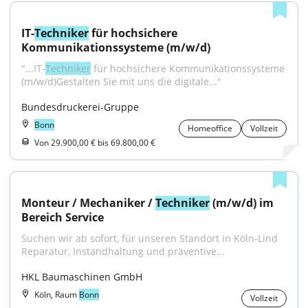
IT-
Techniker
 für hochsichere 
Kommunikationssysteme (m/w/d)
"...IT-
Techniker
 für hochsichere Kommunikationssysteme 
(m/w/d)Gestalten Sie mit uns die digitale..."
Bundesdruckerei-Gruppe
Bonn
Homeoffice
Vollzeit
Von 29.900,00 € bis 69.800,00 €
Monteur / Mechaniker / 
Techniker
 (m/w/d) im 
Bereich Service
Suchen wir ab sofort, für unseren Standort in Köln-Lind 
Reparatur, Instandhaltung und präventive...
HKL Baumaschinen GmbH
Köln, Raum
Bonn
Vollzeit