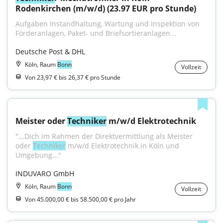
Rodenkirchen (m/w/d) (23.97 EUR pro Stunde)
Aufgaben Instandhaltung, Wartung und Inspektion von 
Förderanlagen, Paket- und Briefsortieranlagen...
Deutsche Post & DHL
Köln, Raum
Bonn
Vollzeit
Von 23,97 € bis 26,37 € pro Stunde
Meister oder 
Techniker
 m/w/d Elektrotechnik
"...Dich im Rahmen der Direktvermittlung als Meister 
oder 
Techniker
 m/w/d Elektrotechnik in Köln und 
Umgebung..."
INDUVARO GmbH
Köln, Raum
Bonn
Vollzeit
Von 45.000,00 € bis 58.500,00 € pro Jahr