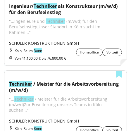
Ingenieur/
Techniker
 als Konstrukteur (m/w/d) 
für den Berufseinstieg
"...Ingenieure und 
Techniker
 (m/w/d) für den 
BerufseinstiegUnser Standort in Köln sucht im 
Rahmen..."
SCHULER KONSTRUKTIONEN GmbH
Köln, Raum
Bonn
Homeoffice
Vollzeit
Von 41.100,00 € bis 76.800,00 €
Techniker
 / Meister für die Arbeitsvorbereitung 
(m/w/d)
"...
Techniker
 / Meister für die Arbeitsvorbereitung 
(m/w/d)Zur Erweiterung unseres Teams in Köln 
suchen..."
SCHULER KONSTRUKTIONEN GmbH
Köln, Raum
Bonn
Homeoffice
Vollzeit