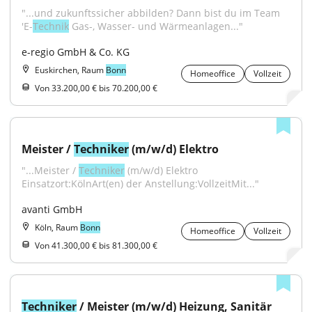
"...und zukunftssicher abbilden? Dann bist du im Team 
'E-
Technik
 Gas-, Wasser- und Wärmeanlagen..."
e-regio GmbH & Co. KG
Euskirchen, Raum
Bonn
Homeoffice
Vollzeit
Von 33.200,00 € bis 70.200,00 €
Meister / 
Techniker
 (m/w/d) Elektro
"...Meister / 
Techniker
 (m/w/d) Elektro 
Einsatzort:KölnArt(en) der Anstellung:VollzeitMit..."
avanti GmbH
Köln, Raum
Bonn
Homeoffice
Vollzeit
Von 41.300,00 € bis 81.300,00 €
Techniker
 / Meister (m/w/d) Heizung, Sanitär