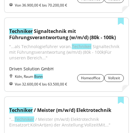
Von 36.900,00 € bis 70.200,00 €
Techniker
 Signaltechnik mit 
Führungsverantwortung (w/m/d) (80k - 100k)
"...als Technologieführer voran.
Techniker
 Signaltechnik 
mit Führungsverantwortung (w/m/d) (80k - 100k)Für 
unseren Bereich..."
Driven Solution GmbH
Köln, Raum
Bonn
Homeoffice
Vollzeit
Von 32.600,00 € bis 63.500,00 €
Techniker
 / Meister (m/w/d) Elektrotechnik
"...
Techniker
 / Meister (m/w/d) Elektrotechnik 
Einsatzort:KölnArt(en) der Anstellung:VollzeitMit..."