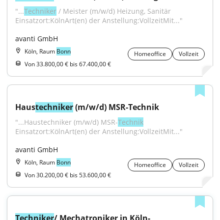
"...
Techniker
 / Meister (m/w/d) Heizung, Sanitär 
Einsatzort:KölnArt(en) der Anstellung:VollzeitMit..."
avanti GmbH
Köln, Raum
Bonn
Homeoffice
Vollzeit
Von 33.800,00 € bis 67.400,00 €
Haus
techniker
 (m/w/d) MSR-Technik
"...Haustechniker (m/w/d) MSR-
Technik
Einsatzort:KölnArt(en) der Anstellung:VollzeitMit..."
avanti GmbH
Köln, Raum
Bonn
Homeoffice
Vollzeit
Von 30.200,00 € bis 53.600,00 €
Techniker
/ Mechatroniker in Köln-