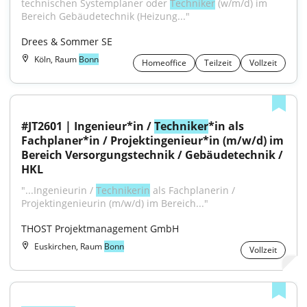
technischen Systemplaner oder 
Techniker
 (w/m/d) im 
Bereich Gebäudetechnik (Heizung..."
Drees & Sommer SE
Köln, Raum
Bonn
Homeoffice
Teilzeit
Vollzeit
#JT2601 | Ingenieur*in / 
Techniker
*in als 
Fachplaner*in / Projektingenieur*in (m/w/d) im 
Bereich Versorgungstechnik / Gebäudetechnik / 
HKL
"...Ingenieurin / 
Technikerin
 als Fachplanerin / 
Projektingenieurin (m/w/d) im Bereich..."
THOST Projektmanagement GmbH
Euskirchen, Raum
Bonn
Vollzeit