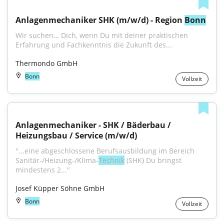
Anlagenmechaniker SHK (m/w/d) - Region 
Bonn
Wir suchen… Dich, wenn Du mit deiner praktischen 
Erfahrung und Fachkenntnis die Zukunft des...
Thermondo GmbH
Bonn
Vollzeit
Anlagenmechaniker - SHK / Bäderbau / 
Heizungsbau / Service (m/w/d)
"...eine abgeschlossene Berufsausbildung im Bereich 
Sanitär-/Heizung-/Klima-
Technik
 (SHK) Du bringst 
mindestens 2..."
Josef Küpper Söhne GmbH
Bonn
Vollzeit