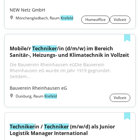
NEW Netz GmbH
Mönchengladbach, Raum
Krefeld
Homeoffice
Vollzeit
Mobile/r 
Techniker
/in (d/m/w) im Bereich 
Sanitär-, Heizungs- und Klimatechnik in Vollzeit
Die Bauverein Rheinhausen eGDie Bauverein 
Rheinhausen eG wurde im Jahr 1919 gegründet. 
Seitdem...
Bauverein Rheinhausen eG
Duisburg, Raum
Krefeld
Vollzeit
Techniker
in / 
Techniker
 (m/w/d) als Junior 
Logistik Manager International