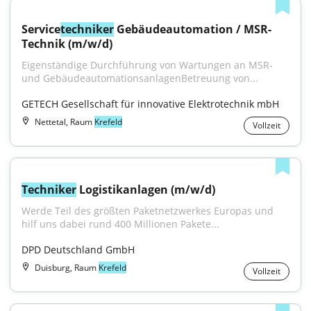
Service
techniker
 Gebäudeautomation / MSR-
Technik (m/w/d)
Eigenständige Durchführung von Wartungen an MSR‑ 
und GebäudeautomationsanlagenBetreuung von...
GETECH Gesellschaft für innovative Elektrotechnik mbH
Nettetal, Raum
Krefeld
Vollzeit
Techniker
 Logistikanlagen (m/w/d)
Werde Teil des größten Paketnetzwerkes Europas und 
hilf uns dabei rund 400 Millionen Pakete...
DPD Deutschland GmbH
Duisburg, Raum
Krefeld
Vollzeit