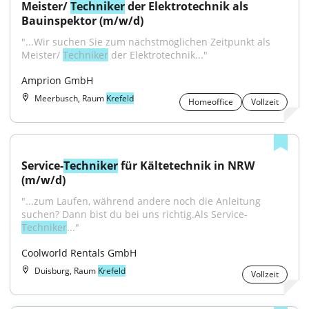
Meister/ 
Techniker
 der Elektrotechnik als 
Bauinspektor (m/w/d)
"...Wir suchen Sie zum nächstmöglichen Zeitpunkt als 
Meister/ 
Techniker
 der Elektrotechnik..."
Amprion GmbH
Meerbusch, Raum
Krefeld
Homeoffice
Vollzeit
Service-
Techniker
 für Kältetechnik in NRW 
(m/w/d)
"...zum Laufen, während andere noch die Anleitung 
suchen? Dann bist du bei uns richtig.Als Service-
Techniker
..."
Coolworld Rentals GmbH
Duisburg, Raum
Krefeld
Vollzeit