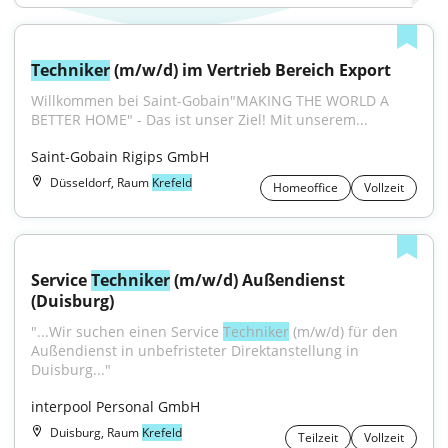
Techniker
 (m/w/d) im Vertrieb Bereich Export
Willkommen bei Saint-Gobain"MAKING THE WORLD A 
BETTER HOME" - Das ist unser Ziel! Mit unserem...
Saint-Gobain Rigips GmbH
Düsseldorf, Raum
Krefeld
Homeoffice
Vollzeit
Service 
Techniker
 (m/w/d) Außendienst 
(Duisburg)
"...Wir suchen einen Service 
Techniker
 (m/w/d) für den 
Außendienst in unbefristeter Direktanstellung in 
Duisburg..."
interpool Personal GmbH
Duisburg, Raum
Krefeld
Teilzeit
Vollzeit