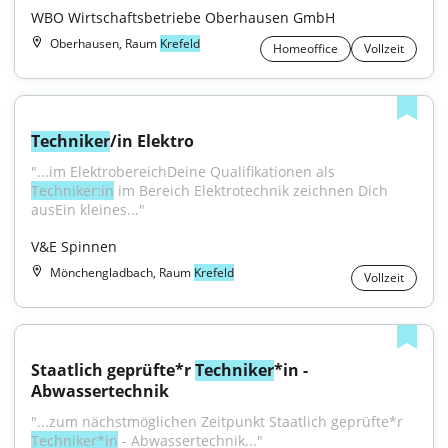
WBO Wirtschaftsbetriebe Oberhausen GmbH
Oberhausen, Raum
Krefeld
Homeoffice
Vollzeit
Techniker
/in Elektro
"...im ElektrobereichDeine Qualifikationen als 
Techniker:in
 im Bereich Elektrotechnik zeichnen Dich 
ausEin kleines..."
V&E Spinnen
Mönchengladbach, Raum
Krefeld
Vollzeit
Staatlich geprüfte*r 
Techniker
*in - 
Abwassertechnik
"...zum nächstmöglichen Zeitpunkt Staatlich geprüfte*r 
Techniker*in
 - Abwassertechnik..."