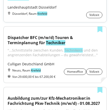
Landeshauptstadt Düsseldorf
Düsseldorf, Raum
Krefeld
Vollzeit
Dispatcher BFC (m/w/d) Touren & 
Terminplanung für 
Techniker
"...Schnittstelle zwischen Kunden, 
Technikern
 und den 
angrenzenden Fachabteilungen – du gewährleistest..."
Culligan Deutschland GmbH
Neuss, Raum
Krefeld
Homeoffice
Vollzeit
Von 29.600,00 € bis 67.200,00 €
Ausbildung zum/zur Kfz-Mechatroniker:in 
Fachrichtung Pkw-Technik (m/w/d) - 01.08.2027