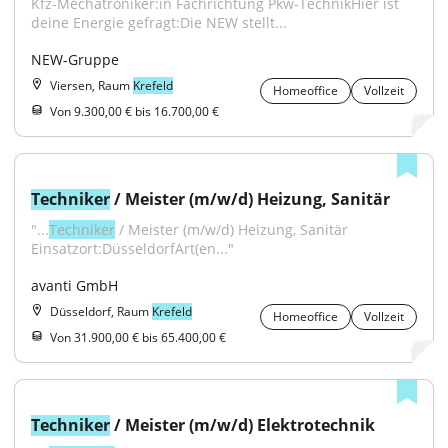
Kfz-Mechatroniker:in Fachrichtung Pkw-TechnikHier ist 
deine Energie gefragt:Die NEW stellt...
NEW-Gruppe
Viersen, Raum
Krefeld
Homeoffice
Vollzeit
Von 9.300,00 € bis 16.700,00 €
Techniker
 / Meister (m/w/d) Heizung, Sanitär
"...
Techniker
 / Meister (m/w/d) Heizung, Sanitär 
Einsatzort:DüsseldorfArt(en..."
avanti GmbH
Düsseldorf, Raum
Krefeld
Homeoffice
Vollzeit
Von 31.900,00 € bis 65.400,00 €
Techniker
 / Meister (m/w/d) Elektrotechnik