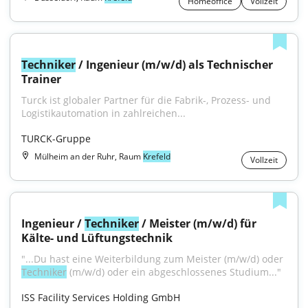
Homeoffice
Vollzeit
Techniker
 / Ingenieur (m/w/d) als Technischer 
Trainer
Turck ist globaler Partner für die Fabrik-, Prozess- und 
Logistikautomation in zahlreichen...
TURCK-Gruppe
Mülheim an der Ruhr, Raum
Krefeld
Vollzeit
Ingenieur / 
Techniker
 / Meister (m/w/d) für 
Kälte- und Lüftungstechnik
"...Du hast eine Weiterbildung zum Meister (m/w/d) oder 
Techniker
 (m/w/d) oder ein abgeschlossenes Studium..."
ISS Facility Services Holding GmbH