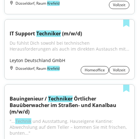
Düsseldorf, Raum
Krefeld
Vollzeit
IT Support 
Techniker
 (m/w/d)
Du fühlst Dich sowohl bei technischen 
Herausforderungen als auch im direkten Austausch mit...
Leyton Deutschland GmbH
Düsseldorf, Raum
Krefeld
Homeoffice
Vollzeit
Bauingenieur / 
Techniker
 Örtlicher 
Bauüberwacher im Straßen- und Kanalbau 
(m/w/d)
"...
Technik
 und Ausstattung. Hauseigene Kantine: 
Abwechslung auf dem Teller – kommen Sie mit frischen, 
bunten..."