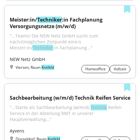
Meister:in/
Techniker
:in Fachplanung 
Versorgungsnetze (m/w/d)
"...Teams! Die NEW Netz GmbH sucht zum 
nächstmöglichen Zeitpunkt eine:n 
Meister:in/
Techniker
:in Fachplanung..."
NEW Netz GmbH
Viersen, Raum
Krefeld
Homeoffice
Vollzeit
Sachbearbeitung (w/m/d) Technik Reifen Service
"...Starte als Sachbearbeitung (w/m/d) 
Technik
 Reifen 
Service.In der Abteilung RMT in unserer 
Hauptverwaltung..."
Ayvens
Düsseldorf, Raum
Krefeld