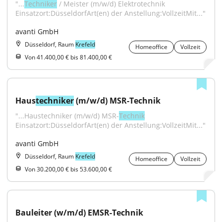
"...
Techniker
 / Meister (m/w/d) Elektrotechnik 
Einsatzort:DüsseldorfArt(en) der Anstellung:VollzeitMit..."
avanti GmbH
Düsseldorf, Raum
Krefeld
Homeoffice
Vollzeit
Von 41.400,00 € bis 81.400,00 €
Haus
techniker
 (m/w/d) MSR-Technik
"...Haustechniker (m/w/d) MSR-
Technik
Einsatzort:DüsseldorfArt(en) der Anstellung:VollzeitMit..."
avanti GmbH
Düsseldorf, Raum
Krefeld
Homeoffice
Vollzeit
Von 30.200,00 € bis 53.600,00 €
Bauleiter (w/m/d) EMSR-Technik