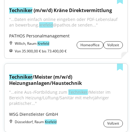
Techniker
 (m/w/d) Kräne Direktvermittlung
"...Daten einfach online eingeben oder PDF-Lebenslauf 
an bewerbung.
krefeld
@pathos.de senden..."
PATHOS Personalmanagement
Willich, Raum
Krefeld
Homeoffice
Vollzeit
Von 35.900,00 € bis 73.400,00 €
Techniker
/Meister (m/w/d) 
Heizungsanlagen/Haustechnik
"...eine Aus-/Fortbildung zum 
Techniker
/Meister im 
Bereich Heizung/Lüftung/Sanitär mit mehrjähriger 
praktischer..."
WSG Dienstleister GmbH
Düsseldorf, Raum
Krefeld
Vollzeit