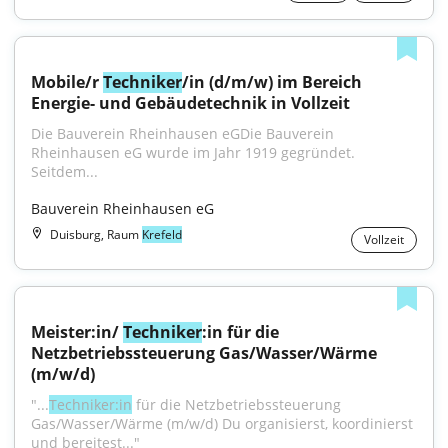
Mobile/r 
Techniker
/in (d/m/w) im Bereich 
Energie- und Gebäudetechnik in Vollzeit
Die Bauverein Rheinhausen eGDie Bauverein 
Rheinhausen eG wurde im Jahr 1919 gegründet. 
Seitdem...
Bauverein Rheinhausen eG
Duisburg, Raum
Krefeld
Vollzeit
Meister:in/ 
Techniker
:in für die 
Netzbetriebssteuerung Gas/Wasser/Wärme 
(m/w/d)
"...
Techniker:in
 für die Netzbetriebssteuerung 
Gas/Wasser/Wärme (m/w/d) Du organisierst, koordinierst 
und bereitest..."