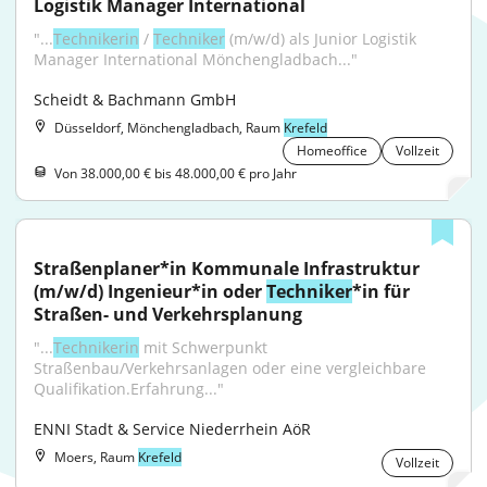
Logistik Manager International
"...
Technikerin
 / 
Techniker
 (m/w/d) als Junior Logistik 
Manager International Mönchengladbach..."
Scheidt & Bachmann GmbH
Düsseldorf, Mönchengladbach, Raum
Krefeld
Homeoffice
Vollzeit
Von 38.000,00 € bis 48.000,00 € pro Jahr
Straßenplaner*in Kommunale Infrastruktur 
(m/w/d) Ingenieur*in oder 
Techniker
*in für 
Straßen- und Verkehrsplanung
"...
Technikerin
 mit Schwerpunkt 
Straßenbau/Verkehrsanlagen oder eine vergleichbare 
Qualifikation.Erfahrung..."
ENNI Stadt & Service Niederrhein AöR
Moers, Raum
Krefeld
Vollzeit