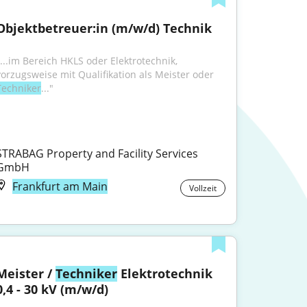
Objektbetreuer:in (m/w/d) Technik
"...im Bereich HKLS oder Elektrotechnik, 
vorzugsweise mit Qualifikation als Meister oder 
Techniker
..."
STRABAG Property and Facility Services 
GmbH
Frankfurt am Main
Vollzeit
Meister / 
Techniker
 Elektrotechnik 
0,4 - 30 kV (m/w/d)