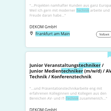
"...Projekten namhafter Kunden aus ganz Europa.
Weil ich gern mit moderner 
Technik
 arbeite und 
Freude daran habe..."
DEKOM GmbH
Frankfurt am Main
Vollzeit
Junior Veranstaltungs
techniker
 / 
Junior Medien
techniker
 (m/w/d) / AV
Technik / Konferenztechnik
"...und Präsentationstechnikarbeite eng mit 
erfahrenen Kolleginnen und Kollegen aus den 
Bereichen AV- und IT-
Technik
 zusammenIch..."
DEKOM GmbH