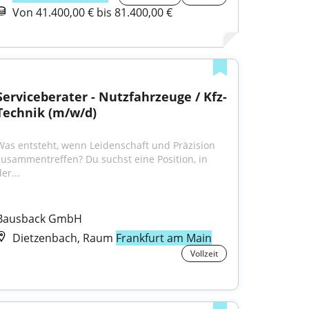
Von 41.400,00 € bis 81.400,00 €
Serviceberater - Nutzfahrzeuge / Kfz-
Technik (m/w/d)
Was entsteht, wenn Leidenschaft und Präzision 
zusammentreffen? Du suchst eine Position, in 
er...
Bausback GmbH
Dietzenbach, Raum
Frankfurt am Main
Vollzeit