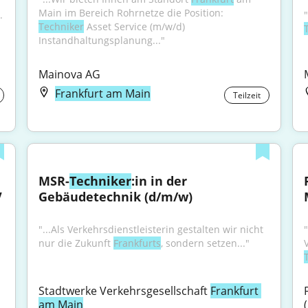
Main im Bereich Rohrnetze die Position: 
 
Techniker
 Asset Service (m/w/d) 
Instandhaltungsplanung..."
Mainova AG
Frankfurt am Main
Teilzeit
MSR-
Techniker
:in in der 
 
Gebäudetechnik (d/m/w)
"...Als Verkehrsdienstleisterin gestalten wir nicht 
"
nur die Zukunft 
Frankfurts
, sondern setzen..."
Stadtwerke Verkehrsgesellschaft 
Frankfurt 
am Main
(