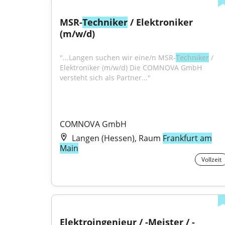
MSR-
Techniker
 / Elektroniker 
(m/w/d)
"...Langen suchen wir eine/n MSR-
Techniker
 / 
Elektroniker (m/w/d) Die COMNOVA GmbH 
versteht sich als Partner..."
COMNOVA GmbH
Langen (Hessen), Raum
Frankfurt am
Main
Vollzeit
Elektroingenieur / -Meister / -