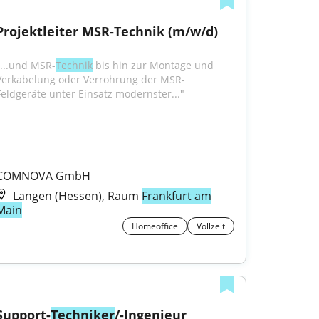
Projektleiter MSR-Technik (m/w/d)
"...und MSR-
Technik
 bis hin zur Montage und 
Verkabelung oder Verrohrung der MSR-
Feldgeräte unter Einsatz modernster..."
COMNOVA GmbH
Langen (Hessen), Raum
Frankfurt am
Main
Homeoffice
Vollzeit
Support-
Techniker
/-Ingenieur 