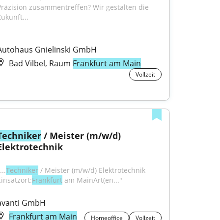
Präzision zusammentreffen? Wir gestalten die 
Zukunft...
Autohaus Gnielinski GmbH
Bad Vilbel, Raum
Frankfurt am Main
Vollzeit
Techniker
 / Meister (m/w/d) 
Elektrotechnik
...
Techniker
 / Meister (m/w/d) Elektrotechnik 
Einsatzort:
Frankfurt
 am MainArt(en..."
avanti GmbH
Frankfurt am Main
Homeoffice
Vollzeit