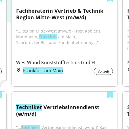
Fachberaterin Vertrieb & Technik 
Region Mitte-West (m/w/d)
"...Region Mitte-West (m/w/d) Trier, Koblenz, 
Mannheim, 
Frankfurt
 am Main, 
SaarbrückenBestandskundenbetreuung..."
WestWood Kunststofftechnik GmbH
Frankfurt am Main
Vollzeit
Techniker
 Vertriebsinnendienst 
(w/m/d)
"...
Techniker
 Vertriebsinnendienst (w/m/d) Bad 