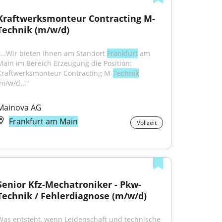
Kraftwerksmonteur Contracting M-
Technik (m/w/d)
"...Wir bieten Ihnen am Standort 
Frankfurt
 am 
Main im Bereich Erzeugung die Position: 
Kraftwerksmonteur Contracting M-
Technik
(m/w/d..."
Mainova AG
Frankfurt am Main
Vollzeit
Senior Kfz-Mechatroniker - Pkw-
Technik / Fehlerdiagnose (m/w/d)
Was entsteht, wenn Leidenschaft und technische 