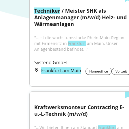
Techniker
 / Meister SHK als 
Anlagenmanager (m/w/d) Heiz- und 
Wärmeanlagen
"...ist die wachstumsstarke Rhein-Main-Region 
mit Firmensitz in 
Frankfurt
 am Main. Unser 
Anlagenbestand befindet..."
Systeno GmbH
Frankfurt am Main
Homeoffice
Vollzeit
Kraftwerksmonteur Contracting E- 
u.-L-Technik (m/w/d)
"...Wir bieten Ihnen am Standort 
Frankfurt
 am 