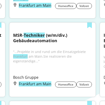
Frankfurt am Main
Homeoffice
Vollzeit
 
MSR-
Techniker
 (w/m/div.) 
Gebäudeautomation
"...Projekte in und rund um die Einsatzgebiete 
Frankfurt
 am Main.Sie realisieren die 
eigenständige..."
Bosch Gruppe
Frankfurt am Main
Homeoffice
Vollzeit