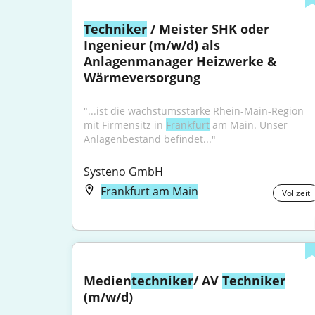
Techniker
 / Meister SHK oder 
Ingenieur (m/w/d) als 
Anlagenmanager Heizwerke & 
Wärmeversorgung
"...ist die wachstumsstarke Rhein-Main-Region 
mit Firmensitz in 
Frankfurt
 am Main. Unser 
Anlagenbestand befindet..."
Systeno GmbH
Frankfurt am Main
Vollzeit
Medien
techniker
/ AV 
Techniker
(m/w/d)