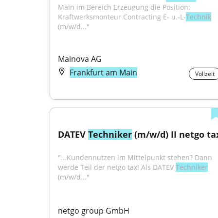
Main im Bereich Erzeugung die Position: 
Kraftwerksmonteur Contracting E- u.-L-
Technik
(m/w/d..."
Mainova AG
Frankfurt am Main
Vollzeit
DATEV 
Techniker
 (m/w/d) II netgo ta
"...Kundennutzen im Mittelpunkt stehen? Dann 
werde Teil der netgo tax! Als DATEV 
Techniker
(m/w/d..."
netgo group GmbH