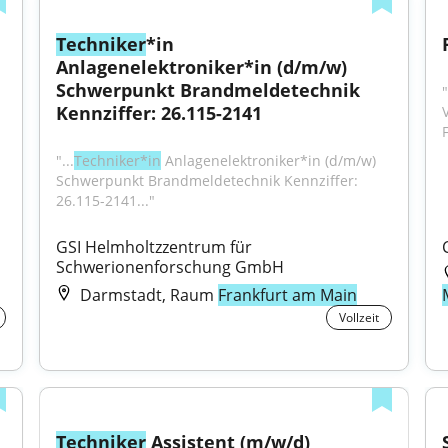
Techniker
*in 
Anlagenelektroniker*in (d/m/w) 
Schwerpunkt Brandmeldetechnik 
Kennziffer: 26.115-2141
"...
Techniker*in
 Anlagenelektroniker*in (d/m/w) 
Schwerpunkt Brandmeldetechnik Kennziffer: 
26.115-2141..."
GSI Helmholtzzentrum für 
Schwerionenforschung GmbH
Darmstadt, Raum
Frankfurt am Main
Vollzeit
Techniker
 Assistent (m/w/d)