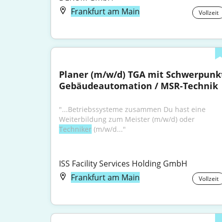
Frankfurt am Main
Vollzeit
Planer (m/w/d) TGA mit Schwerpunkt
Gebäudeautomation / MSR-Technik
"...Betriebssysteme zusammen Du hast eine 
Weiterbildung zum Meister (m/w/d) oder 
Techniker
 (m/w/d..."
ISS Facility Services Holding GmbH
Frankfurt am Main
Vollzeit