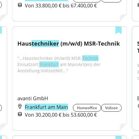
Von 33.800,00 € bis 67.400,00 €
Haus
techniker
 (m/w/d) MSR-Technik
"...Haustechniker (m/w/d) MSR-
Technik
Einsatzort:
Frankfurt
 am MainArt(en) der 
Anstellung:VollzeitMit..."
d
avanti GmbH
Frankfurt am Main
Homeoffice
Vollzeit
Von 30.200,00 € bis 53.600,00 €