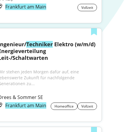
Frankfurt am Main
Vollzeit
Ingenieur/
Techniker
 Elektro (w/m/d) 
Energieverteilung 
Leit-/Schaltwarten
Wir stehen jeden Morgen dafür auf, eine 
lebenswerte Zukunft für nachfolgende 
Generationen zu...
Drees & Sommer SE
Frankfurt am Main
Homeoffice
Vollzeit