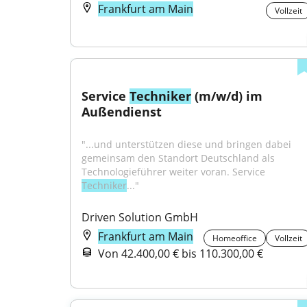
Frankfurt am Main
Vollzeit
Service 
Techniker
 (m/w/d) im 
Außendienst
"...und unterstützen diese und bringen dabei 
gemeinsam den Standort Deutschland als 
Technologieführer weiter voran. Service 
Techniker
..."
Driven Solution GmbH
Frankfurt am Main
Homeoffice
Vollzeit
Von 42.400,00 € bis 110.300,00 €