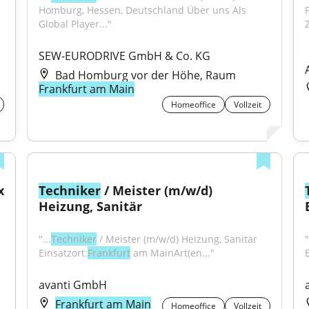
Homburg, Hessen, Deutschland Über uns Als 
Global Player..."
SEW-EURODRIVE GmbH & Co. KG
Bad Homburg vor der Höhe, Raum
Frankfurt am Main
Homeoffice
Vollzeit
x
Techniker
 / Meister (m/w/d) 
Heizung, Sanitär
"...
Techniker
 / Meister (m/w/d) Heizung, Sanitär 
"
Einsatzort:
Frankfurt
 am MainArt(en..."
avanti GmbH
Frankfurt am Main
Homeoffice
Vollzeit