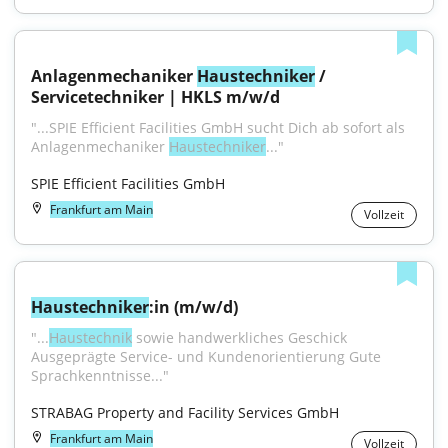
Anlagenmechaniker 
Haustechniker
 / 
Servicetechniker | HKLS m/w/d
"...SPIE Efficient Facilities GmbH sucht Dich ab sofort als 
Anlagenmechaniker 
Haustechniker
..."
SPIE Efficient Facilities GmbH
Frankfurt am Main
Vollzeit
Haustechniker
:in (m/w/d)
"...
Haustechnik
 sowie handwerkliches Geschick 
Ausgeprägte Service- und Kundenorientierung Gute 
Sprachkenntnisse..."
STRABAG Property and Facility Services GmbH
Frankfurt am Main
Vollzeit