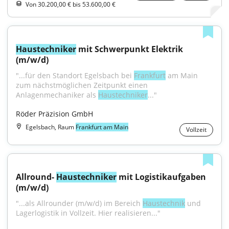
Von 30.200,00 € bis 53.600,00 €
Haustechniker
 mit Schwerpunkt Elektrik 
(m/w/d)
"...für den Standort Egelsbach bei 
Frankfurt
 am Main 
zum nächstmöglichen Zeitpunkt einen 
Anlagenmechaniker als 
Haustechniker
..."
Röder Präzision GmbH
Egelsbach, Raum
Frankfurt am Main
Vollzeit
Allround- 
Haustechniker
 mit Logistikaufgaben 
(m/w/d)
"...als Allrounder (m/w/d) im Bereich 
Haustechnik
 und 
Lagerlogistik in Vollzeit. Hier realisieren..."