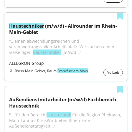
Haustechniker
 (m/w/d) - Allrounder im Rhein-
Main-Gebiet
"...einen abwechslungsreichen und 
verantwortungsvollen Arbeitsplatz. Wir suchen einen 
vielseitigen 
Haustechniker
 (m/w/d..."
ALLEGRON Group
Rhein-Main-Gebiet, Raum
Frankfurt am Main
Vollzeit
Außendienstmitarbeiter (m/w/d) Fachbereich 
Haustechnik
"...für den Bereich 
Haustechnik
 für die Region Rheingau, 
Main-Taunus-KreisWir bieten Ihnen eine 
Außendiensttätigkeit..."