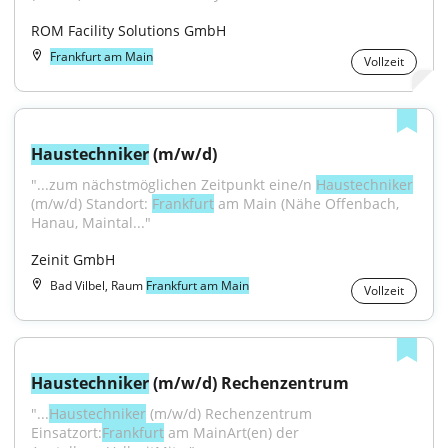
ROM Facility Solutions GmbH
Frankfurt am Main
Vollzeit
Haustechniker
 (m/w/d)
"...zum nächstmöglichen Zeitpunkt eine/n 
Haustechniker
(m/w/d) Standort: 
Frankfurt
 am Main (Nähe Offenbach, 
Hanau, Maintal..."
Zeinit GmbH
Bad Vilbel, Raum
Frankfurt am Main
Vollzeit
Haustechniker
 (m/w/d) Rechenzentrum
"...
Haustechniker
 (m/w/d) Rechenzentrum 
Einsatzort:
Frankfurt
 am MainArt(en) der 