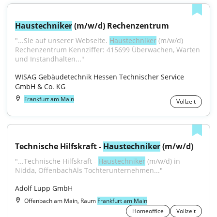
Haustechniker
 (m/w/d) Rechenzentrum
"...Sie auf unserer Webseite. 
Haustechniker
 (m/w/d) 
Rechenzentrum Kennziffer: 415699 Überwachen, Warten 
und Instandhalten..."
WISAG Gebäudetechnik Hessen Technischer Service 
GmbH & Co. KG
Frankfurt am Main
Vollzeit
Technische Hilfskraft - 
Haustechniker
 (m/w/d)
"...Technische Hilfskraft - 
Haustechniker
 (m/w/d) in 
Nidda, OffenbachAls Tochterunternehmen..."
Adolf Lupp GmbH
Offenbach am Main, Raum
Frankfurt am Main
Homeoffice
Vollzeit