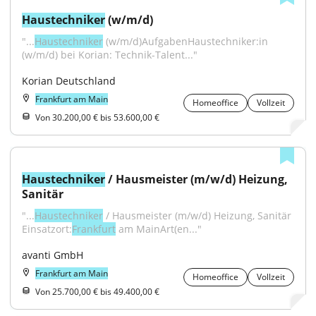
Haustechniker
 (w/m/d)
"...
Haustechniker
 (w/m/d)AufgabenHaustechniker:in 
(w/m/d) bei Korian: Technik-Talent..."
Korian Deutschland
Frankfurt am Main
Homeoffice
Vollzeit
Von 30.200,00 € bis 53.600,00 €
Haustechniker
 / Hausmeister (m/w/d) Heizung, 
Sanitär
"...
Haustechniker
 / Hausmeister (m/w/d) Heizung, Sanitär 
Einsatzort:
Frankfurt
 am MainArt(en..."
avanti GmbH
Frankfurt am Main
Homeoffice
Vollzeit
Von 25.700,00 € bis 49.400,00 €