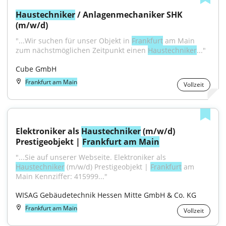
Haustechniker
 / Anlagenmechaniker SHK 
(m/w/d)
"...Wir suchen für unser Objekt in 
Frankfurt
 am Main 
zum nächstmöglichen Zeitpunkt einen 
Haustechniker
..."
Cube GmbH
Frankfurt am Main
Vollzeit
Elektroniker als 
Haustechniker
 (m/w/d) 
Prestigeobjekt | 
Frankfurt am Main
"...Sie auf unserer Webseite. Elektroniker als 
Haustechniker
 (m/w/d) Prestigeobjekt | 
Frankfurt
 am 
Main Kennziffer: 415999..."
WISAG Gebäudetechnik Hessen Mitte GmbH & Co. KG
Frankfurt am Main
Vollzeit