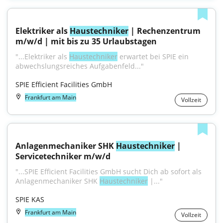
Elektriker als 
Haustechniker
 | Rechenzentrum 
m/w/d | mit bis zu 35 Urlaubstagen
"...Elektriker als 
Haustechniker
 erwartet bei SPIE ein 
abwechslungsreiches Aufgabenfeld..."
SPIE Efficient Facilities GmbH
Frankfurt am Main
Vollzeit
Anlagenmechaniker SHK 
Haustechniker
 | 
Servicetechniker m/w/d
"...SPIE Efficient Facilities GmbH sucht Dich ab sofort als 
Anlagenmechaniker SHK 
Haustechniker
 |..."
SPIE KAS
Frankfurt am Main
Vollzeit