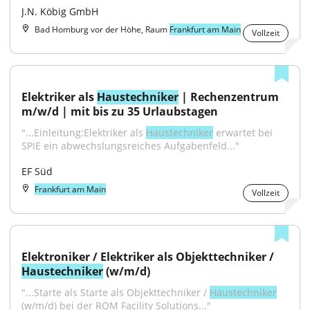
J.N. Köbig GmbH
Bad Homburg vor der Höhe, Raum
Frankfurt am Main
Vollzeit
Elektriker als 
Haustechniker
 | Rechenzentrum 
m/w/d | mit bis zu 35 Urlaubstagen
"...Einleitung:Elektriker als 
Haustechniker
 erwartet bei 
SPIE ein abwechslungsreiches Aufgabenfeld..."
EF Süd
Frankfurt am Main
Vollzeit
Elektroniker / Elektriker als Objekttechniker / 
Haustechniker
 (w/m/d)
"...Starte als Starte als Objekttechniker / 
Haustechniker
(w/m/d) bei der ROM Facility Solutions..."