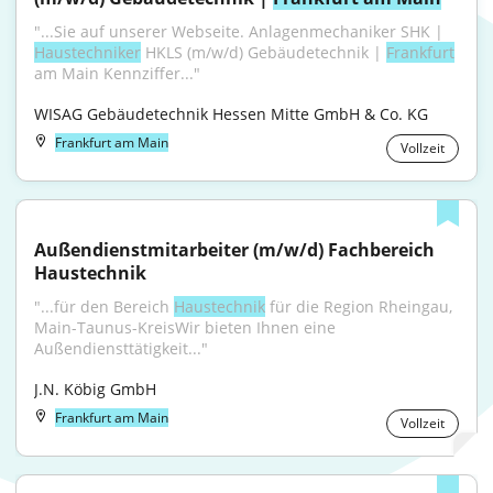
"...Sie auf unserer Webseite. Anlagenmechaniker SHK | 
Haustechniker
 HKLS (m/w/d) Gebäudetechnik | 
Frankfurt
am Main Kennziffer..."
WISAG Gebäudetechnik Hessen Mitte GmbH & Co. KG
Frankfurt am Main
Vollzeit
Außendienstmitarbeiter (m/w/d) Fachbereich 
Haustechnik
"...für den Bereich 
Haustechnik
 für die Region Rheingau, 
Main-Taunus-KreisWir bieten Ihnen eine 
Außendiensttätigkeit..."
J.N. Köbig GmbH
Frankfurt am Main
Vollzeit