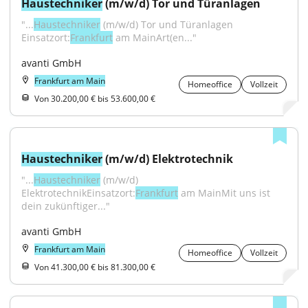
Haustechniker
 (m/w/d) Tor und Türanlagen
"...
Haustechniker
 (m/w/d) Tor und Türanlagen 
Einsatzort:
Frankfurt
 am MainArt(en..."
avanti GmbH
Frankfurt am Main
Homeoffice
Vollzeit
Von 30.200,00 € bis 53.600,00 €
Haustechniker
 (m/w/d) Elektrotechnik
"...
Haustechniker
 (m/w/d) 
ElektrotechnikEinsatzort:
Frankfurt
 am MainMit uns ist 
dein zukünftiger..."
avanti GmbH
Frankfurt am Main
Homeoffice
Vollzeit
Von 41.300,00 € bis 81.300,00 €