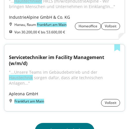
"...
Haustechniker
 HKLS (m/w/d)IndustrieAlpine - Wir 
bringen Menschen und Unternehmen in Einklang!In..."
IndustrieAlpine GmbH & Co. KG
Hanau, Raum
Frankfurt am Main
Homeoffice
Vollzeit
Von 30.200,00 € bis 53.600,00 €
Servicetechniker im Facility Management 
(w/m/d)
"...Unsere Teams im Gebäudebetrieb und der 
Haustechnik
 sorgen dafür, dass alle technischen 
Anlagen..."
Apleona GmbH
Frankfurt am Main
Vollzeit