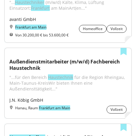
"...
Haustechniker
 (m/w/d) Kälte, Klima, Lüftung 
Einsatzort:
Frankfurt
 am MainArt(en..."
avanti GmbH
Frankfurt am Main
Homeoffice
Vollzeit
Von 30.200,00 € bis 53.600,00 €
Außendienstmitarbeiter (m/w/d) Fachbereich 
Haustechnik
"...für den Bereich 
Haustechnik
 für die Region Rheingau, 
Main-Taunus-KreisWir bieten Ihnen eine 
Außendiensttätigkeit..."
J.N. Köbig GmbH
Hanau, Raum
Frankfurt am Main
Vollzeit