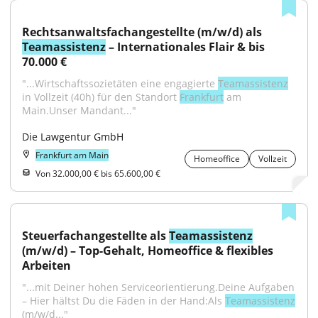
Rechtsanwaltsfachangestellte (m/w/d) als 
Teamassistenz
 – Internationales Flair & bis 
70.000 €
"...Wirtschaftssozietäten eine engagierte 
Teamassistenz
in Vollzeit (40h) für den Standort 
Frankfurt
 am 
Main.Unser Mandant..."
Die Lawgentur GmbH
Frankfurt am Main
Homeoffice
Vollzeit
Von 32.000,00 € bis 65.600,00 €
Steuerfachangestellte als 
Teamassistenz
(m/w/d) – Top-Gehalt, Homeoffice & flexibles 
Arbeiten
"...mit Deiner hohen Serviceorientierung.Deine Aufgaben 
– Hier hältst Du die Fäden in der Hand:Als 
Teamassistenz
(m/w/d..."