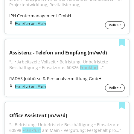
Projektentwicklung, Revitalisierung,...
IPH Centermanagement GmbH
Frankfurt am Main
Vollzeit
Assistenz - Telefon und Empfang (m/w/d)
"...• Arbeitszeit: Vollzeit • Befristung: Unbefristete 
Beschäftigung • Einsatzorte: 60326 
Frankfurt
..."
RADAS Jobbörse & Personalvermittlung GmbH
Frankfurt am Main
Vollzeit
Office Assistent (m/w/d)
"...Befristung: Unbefristete Beschäftigung • Einsatzorte: 
60598 
Frankfurt
 am Main • Vergütung: Festgehalt pro..."