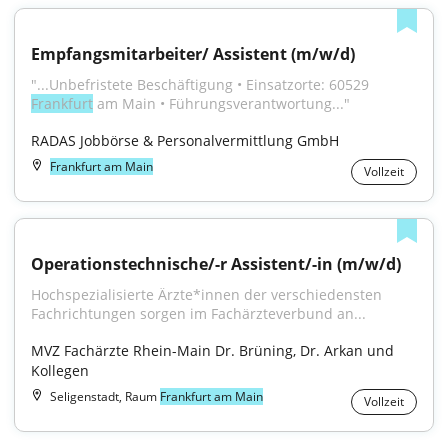
Empfangsmitarbeiter/ Assistent (m/w/d)
"...Unbefristete Beschäftigung • Einsatzorte: 60529 
Frankfurt
 am Main • Führungsverantwortung..."
RADAS Jobbörse & Personalvermittlung GmbH
Frankfurt am Main
Vollzeit
Operationstechnische/-r Assistent/-in (m/w/d)
Hochspezialisierte Ärzte*innen der verschiedensten 
Fachrichtungen sorgen im Fachärzteverbund an...
MVZ Fachärzte Rhein-Main Dr. Brüning, Dr. Arkan und 
Kollegen
Seligenstadt, Raum
Frankfurt am Main
Vollzeit