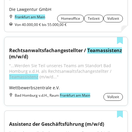
Die Lawgentur GmbH
Frankfurt am Main
Homeoffice
Teilzeit
Vollzeit
Von 40.000,00 € bis 55.000,00 €
Rechtsanwaltsfachangestellter / 
Teamassistenz
(m/w/d)
"...Werden Sie Teil unseres Teams am Standort Bad 
Homburg v.d.H. als Rechtsanwaltsfachangestellter / 
Teamassistenz
 (m/w/d..."
Wettbewerbszentrale e.V.
Bad Homburg v.d.H., Raum
Frankfurt am Main
Vollzeit
Assistenz der Geschäftsführung (m/w/d)