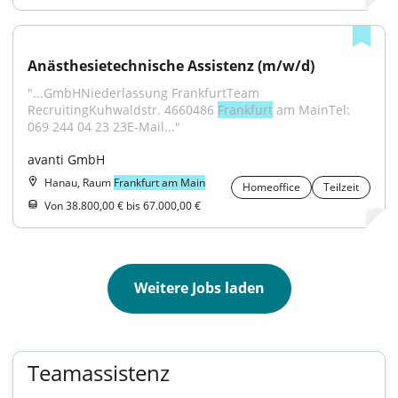
Anästhesietechnische Assistenz (m/w/d)
"...GmbHNiederlassung FrankfurtTeam 
RecruitingKuhwaldstr. 4660486 
Frankfurt
 am MainTel: 
069 244 04 23 23E-Mail..."
avanti GmbH
Hanau, Raum
Frankfurt am Main
Homeoffice
Teilzeit
Von 38.800,00 € bis 67.000,00 €
Weitere Jobs laden
Teamassistenz