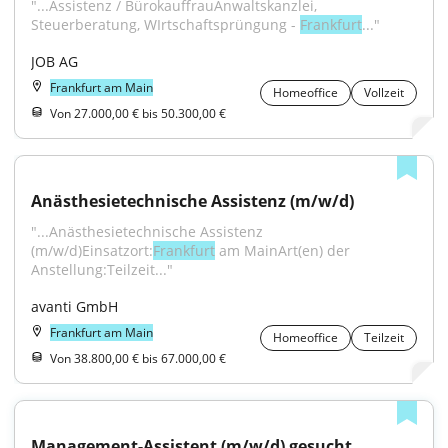
"...Assistenz / BürokauffrauAnwaltskanzlei, 
Steuerberatung, WIrtschaftsprüngung - 
Frankfurt
..."
JOB AG
Frankfurt am Main
Homeoffice
Vollzeit
Von 27.000,00 € bis 50.300,00 €
Anästhesietechnische Assistenz (m/w/d)
"...Anästhesietechnische Assistenz 
(m/w/d)Einsatzort:
Frankfurt
 am MainArt(en) der 
Anstellung:Teilzeit..."
avanti GmbH
Frankfurt am Main
Homeoffice
Teilzeit
Von 38.800,00 € bis 67.000,00 €
Management-Assistent (m/w/d) gesucht