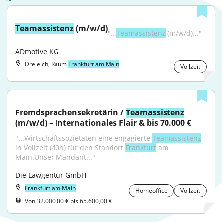
Teamassistenz
 (m/w/d)
"...
Teamassistenz
 (m/w/d)..."
ADmotive KG
Dreieich, Raum
Frankfurt am Main
Vollzeit
Fremdsprachensekretärin / 
Teamassistenz
(m/w/d) – Internationales Flair & bis 70.000 €
"...Wirtschaftssozietäten eine engagierte 
Teamassistenz
in Vollzeit (40h) für den Standort 
Frankfurt
 am 
Main.Unser Mandant..."
Die Lawgentur GmbH
Frankfurt am Main
Homeoffice
Vollzeit
Von 32.000,00 € bis 65.600,00 €