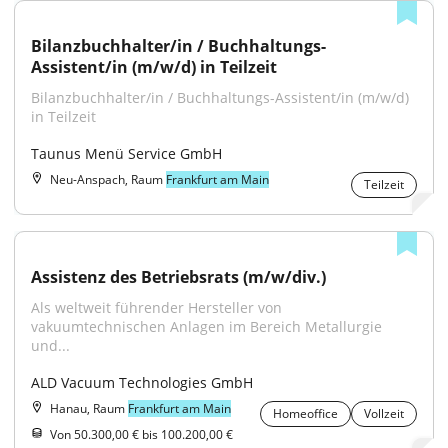
Bilanzbuchhalter/in / Buchhaltungs-
Assistent/in (m/w/d) in Teilzeit
Bilanzbuchhalter/in / Buchhaltungs-Assistent/in (m/w/d) 
in Teilzeit
Taunus Menü Service GmbH
Neu-Anspach, Raum
Frankfurt am Main
Teilzeit
Assistenz des Betriebsrats (m/w/div.)
Als weltweit führender Hersteller von 
vakuumtechnischen Anlagen im Bereich Metallurgie 
und...
ALD Vacuum Technologies GmbH
Hanau, Raum
Frankfurt am Main
Homeoffice
Vollzeit
Von 50.300,00 € bis 100.200,00 €