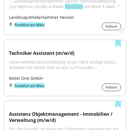
"...Landesapothekerkammer Hessen Personalabteilung 
Lise-Meitner-Straße 4 60486 
Frankfurt
 am Main E-Mail..."
Landesapothekerkammer Hessen
Frankfurt am Main
Vollzeit
Techniker Assistent (m/w/d)
Unternehmensbeschreibung Unser Herz schlägt türkis. 
Arbeiten bei Motel One ist wie zu Freunden...
Motel One GmbH
Frankfurt am Main
Vollzeit
Assistenz Objektmanagement - Immobilien / 
Verwaltung (m/w/d)
Die IPH Gruppe ist einer der führenden Dienstleister für 