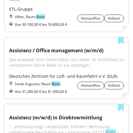
ETL-Gruppe
Alfter, Raum
Bonn
Homeoffice
Vollzeit
Von 30.100,00 € bis 59.800,00 €
Assistenz / Office management (w/m/d)
Das erwartet dich Unterstütze uns dabei, KI-Sicherheit zu 
verbessern! Deine Rolle ist ein wichtiger...
Deutsches Zentrum für Luft- und Raumfahrt e.V. (DLR)
Sankt Augustin, Raum
Bonn
Homeoffice
Vollzeit
Von 31.200,00 € bis 61.900,00 €
Assistenz (m/w/d) in Direktvermittlung
"...Vereinbarung) • Arbeitszeit: Vollzeit • Befristung: 
Unbefristete Beschäftigung • Einsatzorte: 53177 
Bonn
 •..."