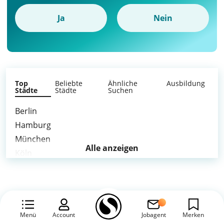
Ja
Nein
Top
Beliebte
Ähnliche
Ausbildung
Städte
Städte
Suchen
Berlin
Hamburg
München
Alle anzeigen
Köln
Frankfurt am Main
Stuttgart
Düsseldorf
Leipzig
Menü
Account
Jobagent
Merken
Dortmund