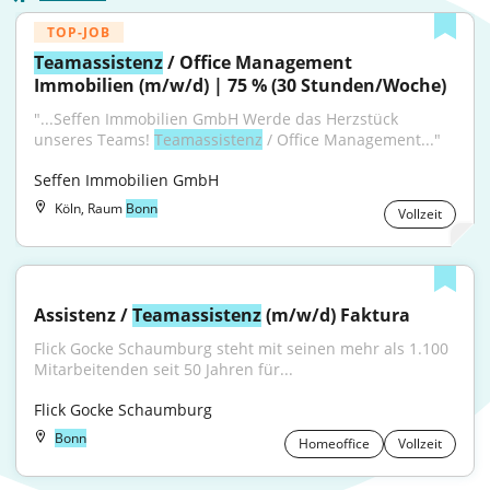
TOP-JOB
Teamassistenz
 / Office Management 
Immobilien (m/w/d) | 75 % (30 Stunden/Woche)
"...Seffen Immobilien GmbH Werde das Herzstück 
unseres Teams! 
Teamassistenz
 / Office Management..."
Seffen Immobilien GmbH
Köln, Raum
Bonn
Vollzeit
Assistenz / 
Teamassistenz
 (m/w/d) Faktura
Flick Gocke Schaumburg steht mit seinen mehr als 1.100 
Mitarbeitenden seit 50 Jahren für...
Flick Gocke Schaumburg
Bonn
Homeoffice
Vollzeit