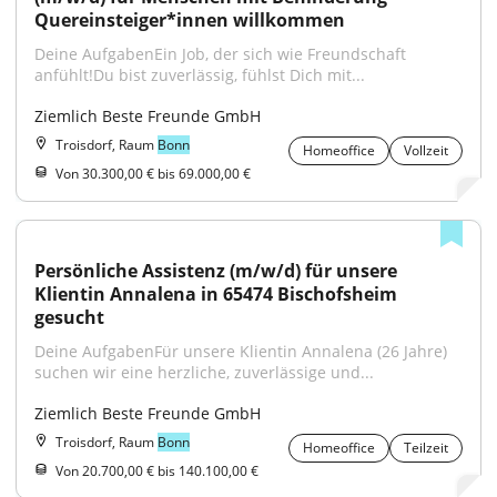
Quereinsteiger*innen willkommen
Deine AufgabenEin Job, der sich wie Freundschaft 
anfühlt!Du bist zuverlässig, fühlst Dich mit...
Ziemlich Beste Freunde GmbH
Troisdorf, Raum
Bonn
Homeoffice
Vollzeit
Von 30.300,00 € bis 69.000,00 €
Persönliche Assistenz (m/w/d) für unsere 
Klientin Annalena in 65474 Bischofsheim 
gesucht
Deine AufgabenFür unsere Klientin Annalena (26 Jahre) 
suchen wir eine herzliche, zuverlässige und...
Ziemlich Beste Freunde GmbH
Troisdorf, Raum
Bonn
Homeoffice
Teilzeit
Von 20.700,00 € bis 140.100,00 €