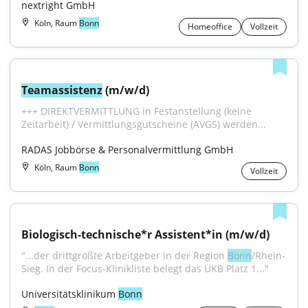
nextright GmbH
Köln, Raum
Bonn
Homeoffice
Vollzeit
Teamassistenz
 (m/w/d)
+++ DIREKTVERMITTLUNG in Festanstellung (keine 
Zeitarbeit) / Vermittlungsgutscheine (AVGS) werden...
RADAS Jobbörse & Personalvermittlung GmbH
Köln, Raum
Bonn
Vollzeit
Biologisch-technische*r Assistent*in (m/w/d)
"...der drittgrößte Arbeitgeber in der Region 
Bonn
/Rhein-
Sieg. In der Focus-Klinikliste belegt das UKB Platz 1..."
Universitätsklinikum 
Bonn