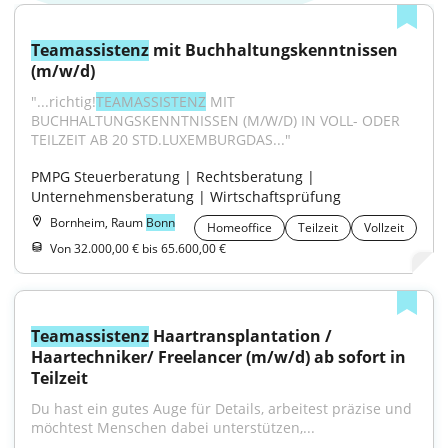
Teamassistenz
 mit Buchhaltungskenntnissen 
(m/w/d)
"...richtig!
TEAMASSISTENZ
 MIT 
BUCHHALTUNGSKENNTNISSEN (M/W/D) IN VOLL- ODER 
TEILZEIT AB 20 STD.LUXEMBURGDAS..."
PMPG Steuerberatung | Rechtsberatung | 
Unternehmensberatung | Wirtschaftsprüfung
Bornheim, Raum
Bonn
Homeoffice
Teilzeit
Vollzeit
Von 32.000,00 € bis 65.600,00 €
Teamassistenz
 Haartransplantation / 
Haartechniker/ Freelancer (m/w/d) ab sofort in 
Teilzeit
Du hast ein gutes Auge für Details, arbeitest präzise und 
möchtest Menschen dabei unterstützen,...