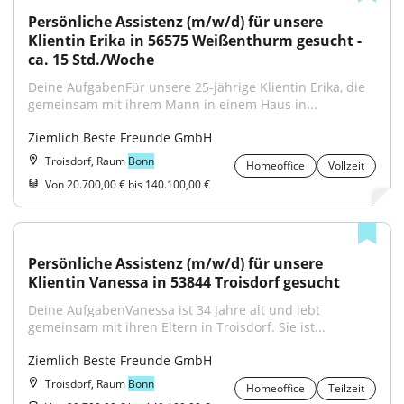
Persönliche Assistenz (m/w/d) für unsere 
Klientin Erika in 56575 Weißenthurm gesucht - 
ca. 15 Std./Woche
Deine AufgabenFür unsere 25-jährige Klientin Erika, die 
gemeinsam mit ihrem Mann in einem Haus in...
Ziemlich Beste Freunde GmbH
Troisdorf, Raum
Bonn
Homeoffice
Vollzeit
Von 20.700,00 € bis 140.100,00 €
Persönliche Assistenz (m/w/d) für unsere 
Klientin Vanessa in 53844 Troisdorf gesucht
Deine AufgabenVanessa ist 34 Jahre alt und lebt 
gemeinsam mit ihren Eltern in Troisdorf. Sie ist...
Ziemlich Beste Freunde GmbH
Troisdorf, Raum
Bonn
Homeoffice
Teilzeit