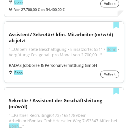
Bonn
Vollzeit
Von 27.700,00 € bis 54.400,00 €
Assistent/ Sekretär/ kfm. Mitarbeiter (m/w/d) 
ab jetzt
"...Unbefristete Beschäftigung • Einsatzorte: 53117 
Bonn
 • 
Vergütung: Festgehalt pro Monat von 2.700,00..."
RADAS Jobbörse & Personalvermittlung GmbH
Bonn
Vollzeit
Sekretär / Assistent der Geschäftsleitung 
(m/w/d)
"...Partner Recruiting(0173) 1681789Dein 
Arbeitsort:Bontax GmbHHerseler Weg 7a53347 Alfter bei 
Bonn
..."