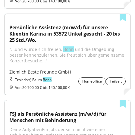
Von 20.700,00 € bis 140.100,00 €
Persönliche Assistenz (m/w/d) für unsere 
Klientin Karina in 53572 Unkel gesucht - 20 bis 
25 Std./Wo.
"...und würde sich freuen, 
Bonn
 und die Umgebung 
besser kennenzulernen. Sie freut sich über gemeinsame 
Konzertbesuche..."
Ziemlich Beste Freunde GmbH
Troisdorf, Raum
Bonn
Homeoffice
Teilzeit
Von 20.700,00 € bis 140.100,00 €
FSJ als Persönliche Assistenz (m/w/d) für 
Menschen mit Behinderung
Deine AufgabenEin Job, der sich nicht wie einer 