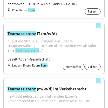
beethoven5. 13 Klinik-Köln GmbH & Co. KG
Köln, Raum
Bonn
Teilzeit
Teamassistenz
 IT (m/w/d)
"...auf die Straße zu bringen. Für unsere 
Hauptverwaltung in Linz am Rhein suchen wir ab sofort 
eine 
Teamassistenz
..."
Basalt-Actien-Gesellschaft
Linz am Rhein, Raum
Bonn
Homeoffice
Vollzeit
Teamassistenz
 (m/w/d) im Verkehrsrecht
nextright gehört zu den führenden Experten im 
Verkehrsrecht in Deutschland. Unsere Mission: Die...