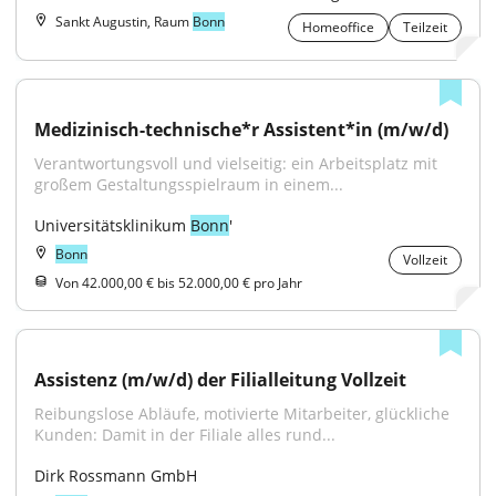
Sankt Augustin, Raum
Bonn
Homeoffice
Teilzeit
Medizinisch-technische*r Assistent*in (m/w/d)
Verantwortungsvoll und vielseitig: ein Arbeitsplatz mit 
großem Gestaltungsspielraum in einem...
Universitätsklinikum 
Bonn
'
Bonn
Vollzeit
Von 42.000,00 € bis 52.000,00 € pro Jahr
Assistenz (m/w/d) der Filialleitung Vollzeit
Reibungslose Abläufe, motivierte Mitarbeiter, glückliche 
Kunden: Damit in der Filiale alles rund...
Dirk Rossmann GmbH