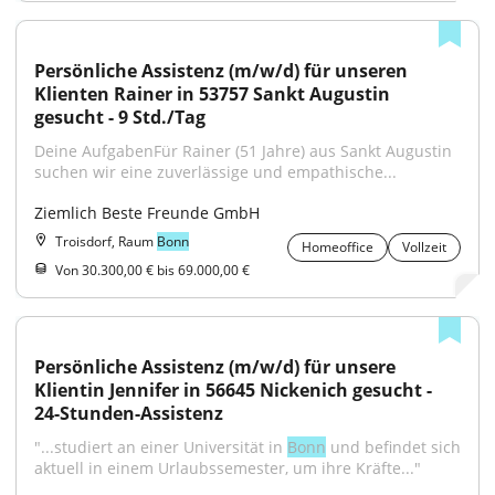
Persönliche Assistenz (m/w/d) für unseren 
Klienten Rainer in 53757 Sankt Augustin 
gesucht - 9 Std./Tag
Deine AufgabenFür Rainer (51 Jahre) aus Sankt Augustin 
suchen wir eine zuverlässige und empathische...
Ziemlich Beste Freunde GmbH
Troisdorf, Raum
Bonn
Homeoffice
Vollzeit
Von 30.300,00 € bis 69.000,00 €
Persönliche Assistenz (m/w/d) für unsere 
Klientin Jennifer in 56645 Nickenich gesucht - 
24-Stunden-Assistenz
"...studiert an einer Universität in 
Bonn
 und befindet sich 
aktuell in einem Urlaubssemester, um ihre Kräfte..."