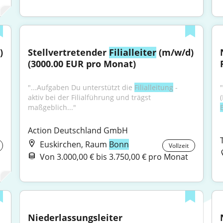
 
Stellvertretender 
Filialleiter
 (m/w/d) 
(3000.00 EUR pro Monat)
"...Aufgaben Du unterstützt die 
Filialleitung
 - 
aktiv bei der Filialführung und trägst 
maßgeblich..."
Action Deutschland GmbH
Euskirchen, Raum
Bonn
Vollzeit
Von 3.000,00 € bis 3.750,00 € pro Monat
Niederlassungsleiter 