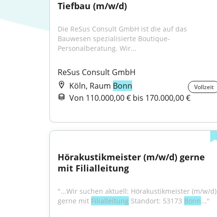
Tiefbau (m/w/d)
Die ReSus Consult GmbH ist die auf das 
Bauwesen spezialisierte Boutique- 
Personalberatung. Wir...
ReSus Consult GmbH
Köln, Raum
Bonn
Vollzeit
Von 110.000,00 € bis 170.000,00 €
Hörakustikmeister (m/w/d) gerne 
mit Filialleitung
"...Wir suchen aktuell: Hörakustikmeister (m/w/d) 
gerne mit 
Filialleitung
 Standort: 53173 
Bonn
..."