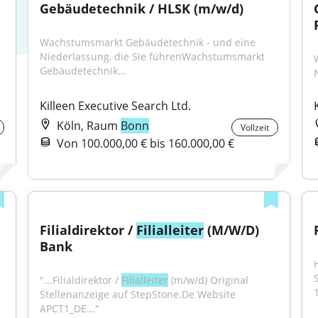
Gebäudetechnik / HLSK (m/w/d)
Wachstumsmarkt Gebäudetechnik - und eine 
Niederlassung, die Sie führenWachstumsmarkt 
Gebäudetechnik...
Killeen Executive Search Ltd.
Köln, Raum
Bonn
Vollzeit
Von 100.000,00 € bis 160.000,00 €
Filialdirektor / 
Filialleiter
 (M/W/D) 
Bank
"...Filialdirektor / 
Filialleiter
 (m/w/d) Original 
1
Stellenanzeige auf StepStone.De Website 
APCT1_DE..."