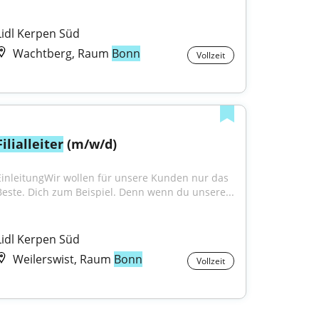
Lidl Kerpen Süd
Wachtberg, Raum
Bonn
Vollzeit
Filialleiter
 (m/w/d)
EinleitungWir wollen für unsere Kunden nur das 
Beste. Dich zum Beispiel. Denn wenn du unsere...
Lidl Kerpen Süd
Weilerswist, Raum
Bonn
Vollzeit