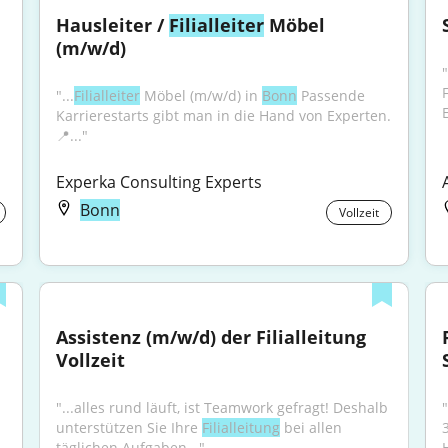
Hausleiter / 
Filialleiter
 Möbel 
(m/w/d)
"
"...
Filialleiter
 Möbel (m/w/d) in 
Bonn
 Passende 
E
Karrierestarts gibt man in die Hand von Experten. 
📍..."
Experka Consulting Experts
Bonn
Vollzeit
Assistenz (m/w/d) der Filialleitung 
Vollzeit
"...alles rund läuft, ist Teamwork gefragt! Deshalb 
"
unterstützen Sie Ihre 
Filialleitung
 bei allen 
3
täglichen Aufgaben..."
H