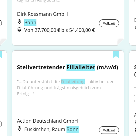
Dirk Rossmann GmbH
Bonn
Vollzeit
Von 27.700,00 € bis 54.400,00 €
Stellvertretender 
Filialleiter
 (m/w/d)
"...Du unterstützt die 
Filialleitung
 - aktiv bei der 
Filialführung und trägst maßgeblich zum 
Erfolg..."
a
Action Deutschland GmbH
Euskirchen, Raum
Bonn
Vollzeit