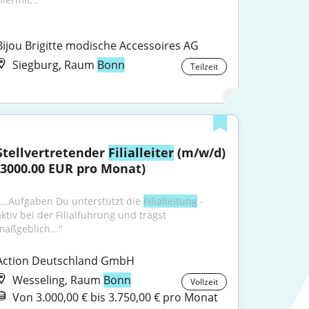
Bijou Brigitte modische Accessoires AG
Siegburg, Raum
Bonn
Teilzeit
Stellvertretender 
Filialleiter
 (m/w/d) 
(3000.00 EUR pro Monat)
"...Aufgaben Du unterstützt die 
Filialleitung
 - 
ktiv bei der Filialführung und trägst 
maßgeblich..."
Action Deutschland GmbH
Wesseling, Raum
Bonn
Vollzeit
Von 3.000,00 € bis 3.750,00 € pro Monat