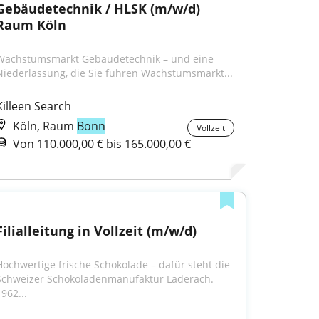
Gebäudetechnik / HLSK (m/w/d) 
Raum Köln
Wachstumsmarkt Gebäudetechnik – und eine 
Niederlassung, die Sie führen Wachstumsmarkt...
Killeen Search
Köln, Raum
Bonn
Vollzeit
Von 110.000,00 € bis 165.000,00 €
Filialleitung in Vollzeit (m/w/d)
Hochwertige frische Schokolade – dafür steht die 
Schweizer Schokoladenmanufaktur Läderach. 
962...