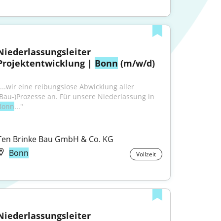
Niederlassungsleiter 
Projektentwicklung | 
Bonn
 (m/w/d)
"...wir eine reibungslose Abwicklung aller 
(Bau-)Prozesse an. Für unsere Niederlassung in 
Bonn
..."
Ten Brinke Bau GmbH & Co. KG
Bonn
Vollzeit
Niederlassungsleiter 