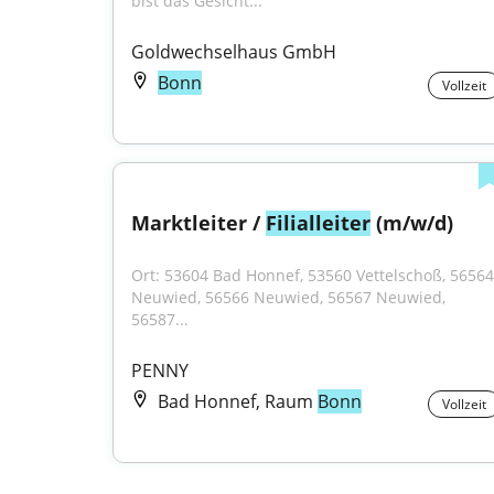
bist das Gesicht..."
Goldwechselhaus GmbH
Bonn
Vollzeit
Marktleiter / 
Filialleiter
 (m/w/d)
Ort: 53604 Bad Honnef, 53560 Vettelschoß, 56564 
Neuwied, 56566 Neuwied, 56567 Neuwied, 
56587...
PENNY
Bad Honnef, Raum
Bonn
Vollzeit