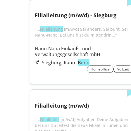
Filialleitung (m/w/d) - Siegburg
"...
Filialleitung
 (m/w/d) Sei anders. Sei bunt. Sei 
Nanu-Nana. Bei uns bist du mittendrin..."
Nanu-Nana Einkaufs- und 
Verwaltungsgesellschaft mbH
Siegburg, Raum
Bonn
Homeoffice
Vollzeit
Filialleitung (m/w/d)
"...
Filialleiter
 (m/w/d) Aufgaben Deine Aufgaben 
bei uns Du leitest die neue Filiale in Lünen und 