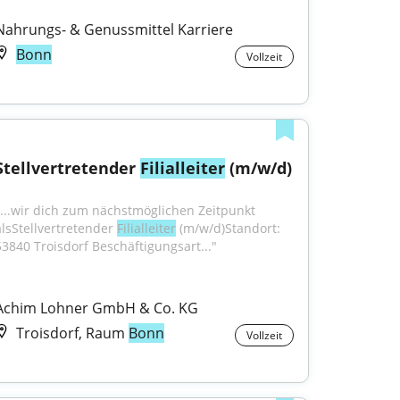
Nahrungs- & Genussmittel Karriere
Bonn
Vollzeit
Stellvertretender 
Filialleiter
 (m/w/d)
"...wir dich zum nächstmöglichen Zeitpunkt 
alsStellvertretender 
Filialleiter
 (m/w/d)Standort: 
53840 Troisdorf Beschäftigungsart..."
Achim Lohner GmbH & Co. KG
Troisdorf, Raum
Bonn
Vollzeit