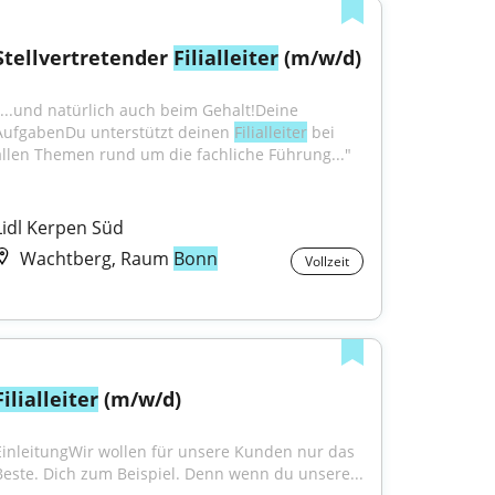
Stellvertretender 
Filialleiter
 (m/w/d)
"...und natürlich auch beim Gehalt!Deine 
AufgabenDu unterstützt deinen 
Filialleiter
 bei 
allen Themen rund um die fachliche Führung..."
Lidl Kerpen Süd
Wachtberg, Raum
Bonn
Vollzeit
Filialleiter
 (m/w/d)
EinleitungWir wollen für unsere Kunden nur das 
Beste. Dich zum Beispiel. Denn wenn du unsere...