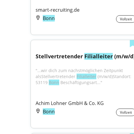
smart-recruiting.de
Bonn
Vollzeit
Stellvertretender 
Filialleiter
 (m/w/d
"...wir dich zum nächstmöglichen Zeitpunkt 
alsStellvertretender 
Filialleiter
 (m/w/d)Standort: 
53119 
Bonn
 Beschäftigungsart..."
Achim Lohner GmbH & Co. KG
Bonn
Vollzeit