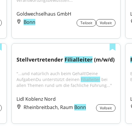
verantwortungsbewussten..."
Goldwechselhaus GmbH
Bonn
Teilzeit
Vollzeit
Stellvertretender 
Filialleiter
 (m/w/d)
"...und natürlich auch beim Gehalt!Deine 
AufgabenDu unterstützt deinen 
Filialleiter
 bei 
allen Themen rund um die fachliche Führung..."
Lidl Koblenz Nord
Rheinbreitbach, Raum
Bonn
Vollzeit