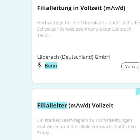
Filialleitung in Vollzeit (m/w/d)
Hochwertige frische Schokolade – dafür steht die 
Schweizer Schokoladenmanufaktur Läderach. 
1962...
Läderach (Deutschland) GmbH
Bonn
Vollzeit
Filialleiter
 (m/w/d) Vollzeit
Ein starkes Team täglich zu Höchstleistungen 
motivieren und die Filiale zum wirtschaftlichen 
Erfolg...