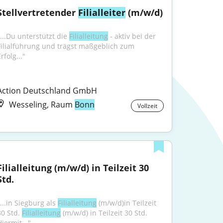
Stellvertretender 
Filialleiter
 (m/w/d)
...Du unterstützt die 
Filialleitung
 - aktiv bei der 
Filialführung und trägst maßgeblich zum 
rfolg..."
Action Deutschland GmbH
Wesseling, Raum
Bonn
Vollzeit
Filialleitung (m/w/d) in Teilzeit 30 
Std.
...in Siegburg als 
Filialleitung
 (m/w/d)in Teilzeit 
0 Std. 
Filialleitung
 (m/w/d) in Teilzeit 30 Std. 
iermit..."