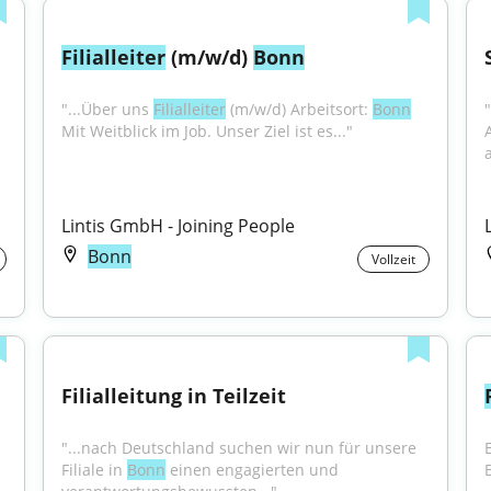
Filialleiter
 (m/w/d) 
Bonn
"...Über uns 
Filialleiter
 (m/w/d) Arbeitsort: 
Bonn
Mit Weitblick im Job. Unser Ziel ist es..."
Lintis GmbH - Joining People
Bonn
Vollzeit
Filialleitung in Teilzeit
"...nach Deutschland suchen wir nun für unsere 
Filiale in 
Bonn
 einen engagierten und 