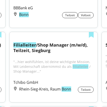
BBBank eG
Bonn
Teilzeit
Vollzeit
)
Filialleiter
/Shop Manager (m/w/d), 
Teilzeit, Siegburg
"...hier wohlfühlen, ist deine wichtigste Mission. 
Mit Leidenschaft übernimmst du als 
Filialleiter
 / 
Shop Manager..."
Tchibo GmbH
Rhein-Sieg-Kreis, Raum
Bonn
Teilzeit