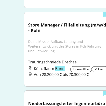
Store Manager / Filialleitung (m/w/d)
- Köln
Deine MissionAufbau, Leitung und 
Weiterentwicklung des Stores in KölnFührung 
und Entwicklung...
Trauringschmiede Drechsel
Köln, Raum
Bonn
Homeoffice
Vollzeit
Von 28.200,00 € bis 70.300,00 €
Niederlassungsleiter Ingenieurbüro 