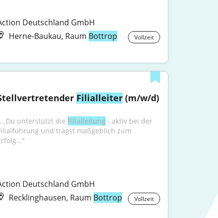
Action Deutschland GmbH
Herne-Baukau, Raum
Bottrop
Vollzeit
Stellvertretender 
Filialleiter
 (m/w/d)
...Du unterstützt die 
Filialleitung
 - aktiv bei der 
Filialführung und trägst maßgeblich zum 
rfolg..."
Action Deutschland GmbH
Recklinghausen, Raum
Bottrop
Vollzeit