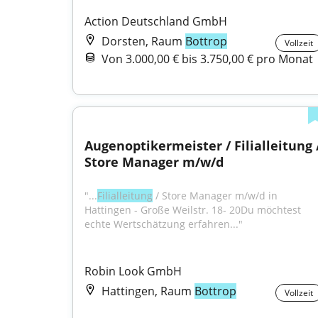
Action Deutschland GmbH
Dorsten, Raum
Bottrop
Vollzeit
Von 3.000,00 € bis 3.750,00 € pro Monat
Augenoptikermeister / Filialleitung /
Store Manager m/w/d
"...
Filialleitung
 / Store Manager m/w/d in 
Hattingen - Große Weilstr. 18- 20Du möchtest 
echte Wertschätzung erfahren..."
Robin Look GmbH
Hattingen, Raum
Bottrop
Vollzeit