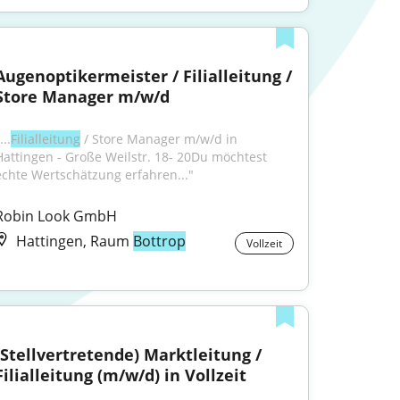
Augenoptikermeister / Filialleitung / 
Store Manager m/w/d
...
Filialleitung
 / Store Manager m/w/d in 
Hattingen - Große Weilstr. 18- 20Du möchtest 
echte Wertschätzung erfahren..."
Robin Look GmbH
Hattingen, Raum
Bottrop
Vollzeit
(Stellvertretende) Marktleitung / 
Filialleitung (m/w/d) in Vollzeit