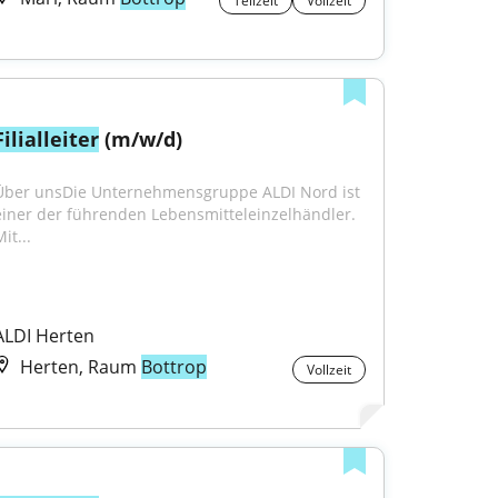
Teilzeit
Vollzeit
Filialleiter
 (m/w/d)
Über unsDie Unternehmensgruppe ALDI Nord ist 
einer der führenden Lebensmitteleinzelhändler. 
it...
ALDI Herten
Herten, Raum
Bottrop
Vollzeit