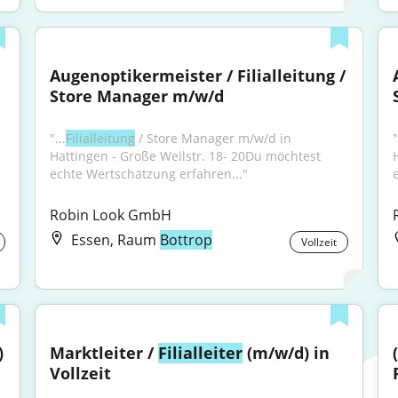
Augenoptikermeister / Filialleitung / 
Store Manager m/w/d
"...
Filialleitung
 / Store Manager m/w/d in 
"
Hattingen - Große Weilstr. 18- 20Du möchtest 
echte Wertschätzung erfahren..."
Robin Look GmbH
Essen, Raum
Bottrop
Vollzeit
)
Marktleiter / 
Filialleiter
 (m/w/d) in 
Vollzeit