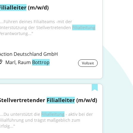
Filialleiter
 (m/w/d)
"...Führen deines Filialteams -mit der 
Unterstützung der Stellvertretenden 
Filialleitung
Verantwortung..."
Action Deutschland GmbH
Marl, Raum
Bottrop
Vollzeit
Stellvertretender 
Filialleiter
 (m/w/d)
...Du unterstützt die 
Filialleitung
 - aktiv bei der 
Filialführung und trägst maßgeblich zum 
rfolg..."