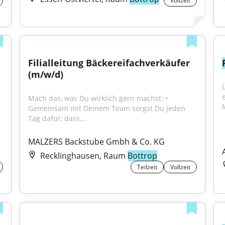
Vollzeit
Filialleitung Bäckereifachverkäufer 
(m/w/d)
Mach das, was Du wirklich gern machst: • 
M
Gemeinsam mit Deinem Team sorgst Du jeden 
Tag dafür, dass...
MALZERS Backstube Gmbh & Co. KG
Recklinghausen, Raum
Bottrop
Teilzeit
Vollzeit