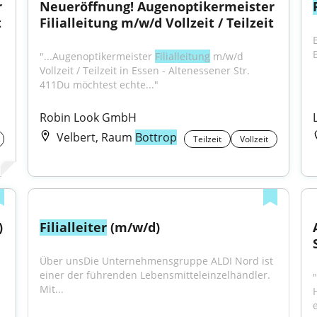
 
Neueröffnung! Augenoptikermeister 
t
Filialleitung m/w/d Vollzeit / Teilzeit
"...Augenoptikermeister 
Filialleitung
 m/w/d 
Vollzeit / Teilzeit in Essen - Altenessener Str. 
411Du möchtest echte..."
Robin Look GmbH
Velbert, Raum
Bottrop
Teilzeit
Vollzeit
 
Filialleiter
 (m/w/d)
Über unsDie Unternehmensgruppe ALDI Nord ist 
einer der führenden Lebensmitteleinzelhändler. 
"
Mit...