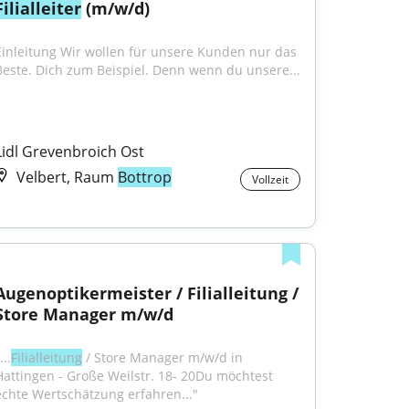
Filialleiter
 (m/w/d)
Einleitung Wir wollen für unsere Kunden nur das 
Beste. Dich zum Beispiel. Denn wenn du unsere...
Lidl Grevenbroich Ost
Velbert, Raum
Bottrop
Vollzeit
Augenoptikermeister / Filialleitung / 
Store Manager m/w/d
...
Filialleitung
 / Store Manager m/w/d in 
Hattingen - Große Weilstr. 18- 20Du möchtest 
echte Wertschätzung erfahren..."