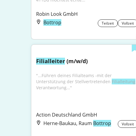
Robin Look GmbH
Bottrop
Teilzeit
Vollzeit
Filialleiter
 (m/w/d)
"...Führen deines Filialteams -mit der 
Unterstützung der Stellvertretenden 
Filialleitung
Verantwortung..."
Action Deutschland GmbH
Herne-Baukau, Raum
Bottrop
Vollzeit