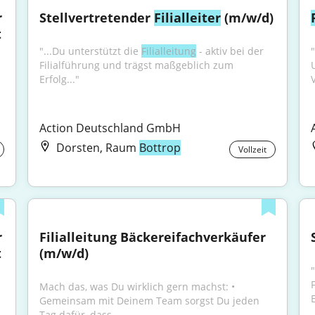
 
Stellvertretender 
Filialleiter
 (m/w/d)
t
"...Du unterstützt die 
Filialleitung
 - aktiv bei der 
Filialführung und trägst maßgeblich zum 
Erfolg..."
Action Deutschland GmbH
Dorsten, Raum
Bottrop
Vollzeit
 
Filialleitung Bäckereifachverkäufer 
t
(m/w/d)
"
Mach das, was Du wirklich gern machst: • 
E
Gemeinsam mit Deinem Team sorgst Du jeden 
Tag dafür, dass...