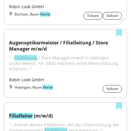
Robin Look GmbH
Bochum, Raum
Herne
Teilzeit
Vollzeit
Augenoptikermeister / Filialleitung / Store 
Manager m/w/d
"...
Filialleitung
 / Store Manager m/w/d in Hattingen - 
Große Weilstr. 18- 20Du möchtest echte Wertschätzung 
erfahren..."
Robin Look GmbH
Hattingen, Raum
Herne
Vollzeit
Filialleiter
 (m/w/d)
"...Führen deines Filialteams -mit der Unterstützung der 
Stellvertretenden 
Filialleitung
 Verantwortung..."