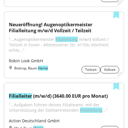
Neueröffnung! Augenoptikermeister 
Filialleitung m/w/d Vollzeit / Teilzeit
"...Augenoptikermeister 
Filialleitung
 m/w/d Vollzeit / 
Teilzeit in Essen - Altenessener Str. 411Du möchtest 
echte..."
Robin Look GmbH
Bottrop, Raum
Herne
Teilzeit
Vollzeit
Filialleiter
 (m/w/d) (3640.00 EUR pro Monat)
"...Aufgaben Führen deines Filialteams -mit der 
Unterstützung der Stellvertretenden 
Filialleitung
..."
Action Deutschland GmbH