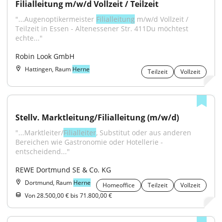
Filialleitung m/w/d Vollzeit / Teilzeit
"...Augenoptikermeister 
Filialleitung
 m/w/d Vollzeit / 
Teilzeit in Essen - Altenessener Str. 411Du möchtest 
echte..."
Robin Look GmbH
Hattingen, Raum
Herne
Teilzeit
Vollzeit
Stellv. Marktleitung/Filialleitung (m/w/d)
"...Marktleiter/
Filialleiter
, Substitut oder aus anderen 
Bereichen wie Gastronomie oder Hotellerie - 
entscheidend..."
REWE Dortmund SE & Co. KG
Dortmund, Raum
Herne
Homeoffice
Teilzeit
Vollzeit
Von 28.500,00 € bis 71.800,00 €