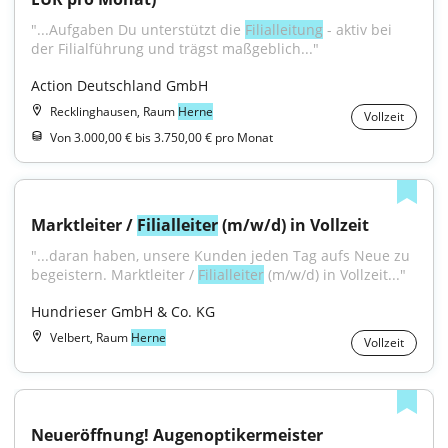
"...Aufgaben Du unterstützt die 
Filialleitung
 - aktiv bei 
der Filialführung und trägst maßgeblich..."
Action Deutschland GmbH
Recklinghausen, Raum
Herne
Vollzeit
Von 3.000,00 € bis 3.750,00 € pro Monat
Marktleiter / 
Filialleiter
 (m/w/d) in Vollzeit
"...daran haben, unsere Kunden jeden Tag aufs Neue zu 
begeistern. Marktleiter / 
Filialleiter
 (m/w/d) in Vollzeit..."
Hundrieser GmbH & Co. KG
Velbert, Raum
Herne
Vollzeit
Neueröffnung! Augenoptikermeister 