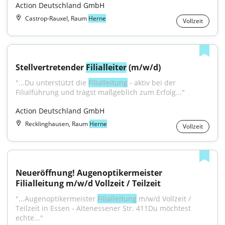
Action Deutschland GmbH
Castrop-Rauxel, Raum
Herne
Vollzeit
Stellvertretender 
Filialleiter
 (m/w/d)
"...Du unterstützt die 
Filialleitung
 - aktiv bei der 
Filialführung und trägst maßgeblich zum Erfolg..."
Action Deutschland GmbH
Recklinghausen, Raum
Herne
Vollzeit
Neueröffnung! Augenoptikermeister 
Filialleitung m/w/d Vollzeit / Teilzeit
"...Augenoptikermeister 
Filialleitung
 m/w/d Vollzeit / 
Teilzeit in Essen - Altenessener Str. 411Du möchtest 
echte..."