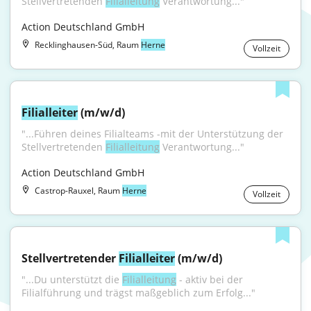
Stellvertretenden 
Filialleitung
 Verantwortung..."
Action Deutschland GmbH
Recklinghausen-Süd, Raum
Herne
Vollzeit
Filialleiter
 (m/w/d)
"...Führen deines Filialteams -mit der Unterstützung der 
Stellvertretenden 
Filialleitung
 Verantwortung..."
Action Deutschland GmbH
Castrop-Rauxel, Raum
Herne
Vollzeit
Stellvertretender 
Filialleiter
 (m/w/d)
"...Du unterstützt die 
Filialleitung
 - aktiv bei der 
Filialführung und trägst maßgeblich zum Erfolg..."