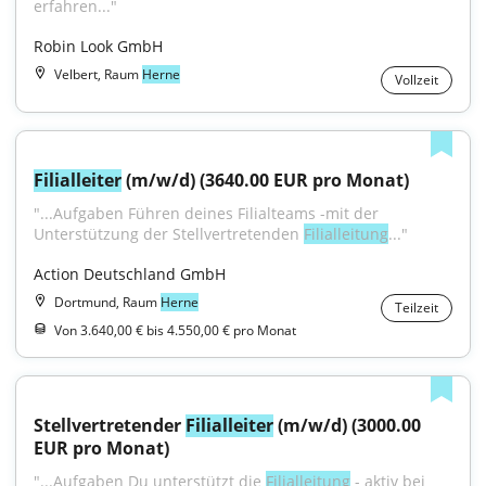
erfahren..."
Robin Look GmbH
Velbert, Raum
Herne
Vollzeit
Filialleiter
 (m/w/d) (3640.00 EUR pro Monat)
"...Aufgaben Führen deines Filialteams -mit der 
Unterstützung der Stellvertretenden 
Filialleitung
..."
Action Deutschland GmbH
Dortmund, Raum
Herne
Teilzeit
Von 3.640,00 € bis 4.550,00 € pro Monat
Stellvertretender 
Filialleiter
 (m/w/d) (3000.00 
EUR pro Monat)
"...Aufgaben Du unterstützt die 
Filialleitung
 - aktiv bei 