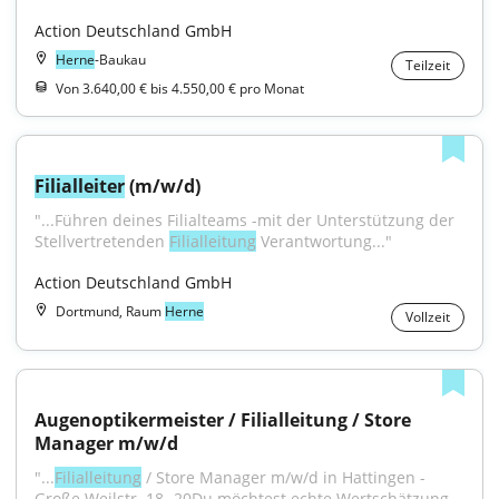
Action Deutschland GmbH
Herne
-Baukau
Teilzeit
Von 3.640,00 € bis 4.550,00 € pro Monat
Filialleiter
 (m/w/d)
"...Führen deines Filialteams -mit der Unterstützung der 
Stellvertretenden 
Filialleitung
 Verantwortung..."
Action Deutschland GmbH
Dortmund, Raum
Herne
Vollzeit
Augenoptikermeister / Filialleitung / Store 
Manager m/w/d
"...
Filialleitung
 / Store Manager m/w/d in Hattingen - 
Große Weilstr. 18- 20Du möchtest echte Wertschätzung 