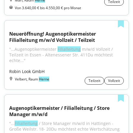
Marl, Raum
Herne
Teilzeit
Von 3.640,00 € bis 4.550,00 € pro Monat
Neueröffnung! Augenoptikermeister 
Filialleitung m/w/d Vollzeit / Teilzeit
"...Augenoptikermeister 
Filialleitung
 m/w/d Vollzeit / 
Teilzeit in Essen - Altenessener Str. 411Du möchtest 
echte..."
Robin Look GmbH
Velbert, Raum
Herne
Teilzeit
Vollzeit
Augenoptikermeister / Filialleitung / Store 
Manager m/w/d
"...
Filialleitung
 / Store Manager m/w/d in Hattingen - 
Große Weilstr. 18- 20Du möchtest echte Wertschätzung 