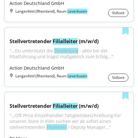
Action Deutschland GmbH
Langenfeld (Rheinland), Raum
Leverkusen
Vollzeit
Stellvertretender 
Filialleiter
 (m/w/d)
"...Du unterstützt die 
Filialleitung
 - aktiv bei der 
Filialführung und trägst maßgeblich zum Erfolg..."
Action Deutschland GmbH
Langenfeld (Rheinland), Raum
Leverkusen
Vollzeit
Stellvertretender 
Filialleiter
 (m/w/d)
"...Off-Price-Einzelhändler.Tätigkeitsbeschreibung:Für 
unseren Store in Köln suchen wir ab sofort einen 
stellvertretenden 
Filialleiter
 / Deputy Manager..."