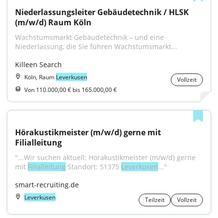
Niederlassungsleiter Gebäudetechnik / HLSK 
(m/w/d) Raum Köln
Wachstumsmarkt Gebäudetechnik – und eine 
Niederlassung, die Sie führen Wachstumsmarkt...
Killeen Search
Köln, Raum
Leverkusen
Vollzeit
Von 110.000,00 € bis 165.000,00 €
Hörakustikmeister (m/w/d) gerne mit 
Filialleitung
"...Wir suchen aktuell: Hörakustikmeister (m/w/d) gerne 
mit 
Filialleitung
 Standort: 51375 
Leverkusen
..."
smart-recruiting.de
Leverkusen
Teilzeit
Vollzeit