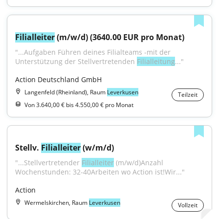
Filialleiter
 (m/w/d) (3640.00 EUR pro Monat)
"...Aufgaben Führen deines Filialteams -mit der 
Unterstützung der Stellvertretenden 
Filialleitung
..."
Action Deutschland GmbH
Langenfeld (Rheinland), Raum
Leverkusen
Teilzeit
Von 3.640,00 € bis 4.550,00 € pro Monat
Stellv. 
Filialleiter
 (w/m/d)
"...Stellvertretender 
Filialleiter
 (m/w/d)Anzahl 
Wochenstunden: 32-40Arbeiten wo Action ist!Wir..."
Action
Wermelskirchen, Raum
Leverkusen
Vollzeit