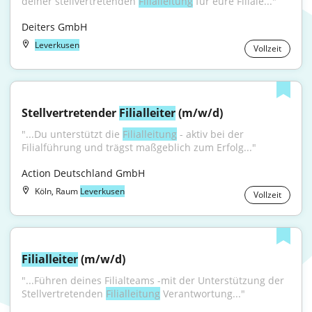
deiner stellvertretenden 
Filialleitung
 für eure Filiale..."
Deiters GmbH
Leverkusen
Vollzeit
Stellvertretender 
Filialleiter
 (m/w/d)
"...Du unterstützt die 
Filialleitung
 - aktiv bei der 
Filialführung und trägst maßgeblich zum Erfolg..."
Action Deutschland GmbH
Köln, Raum
Leverkusen
Vollzeit
Filialleiter
 (m/w/d)
"...Führen deines Filialteams -mit der Unterstützung der 
Stellvertretenden 
Filialleitung
 Verantwortung..."