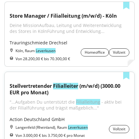
Store Manager / Filialleitung (m/w/d) - Köln
Deine MissionAufbau, Leitung und Weiterentwicklung 
des Stores in KölnFührung und Entwicklung...
Trauringschmiede Drechsel
Köln, Raum
Leverkusen
Homeoffice
Vollzeit
Von 28.200,00 € bis 70.300,00 €
Stellvertretender 
Filialleiter
 (m/w/d) (3000.00 
EUR pro Monat)
"...Aufgaben Du unterstützt die 
Filialleitung
 - aktiv bei 
der Filialführung und trägst maßgeblich..."
Action Deutschland GmbH
Langenfeld (Rheinland), Raum
Leverkusen
Vollzeit
Von 3.000,00 € bis 3.750,00 € pro Monat