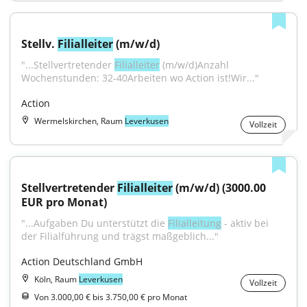
Stellv. 
Filialleiter
 (m/w/d)
"...Stellvertretender 
Filialleiter
 (m/w/d)Anzahl 
Wochenstunden: 32-40Arbeiten wo Action ist!Wir..."
Action
Wermelskirchen, Raum
Leverkusen
Vollzeit
Stellvertretender 
Filialleiter
 (m/w/d) (3000.00 
EUR pro Monat)
"...Aufgaben Du unterstützt die 
Filialleitung
 - aktiv bei 
der Filialführung und trägst maßgeblich..."
Action Deutschland GmbH
Köln, Raum
Leverkusen
Vollzeit
Von 3.000,00 € bis 3.750,00 € pro Monat