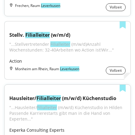
Frechen, Raum
Leverkusen
Vollzeit
Stellv. 
Filialleiter
 (w/m/d)
"...Stellvertretender 
Filialleiter
 (m/w/d)Anzahl 
Wochenstunden: 32-40Arbeiten wo Action ist!Wir..."
Action
Monheim am Rhein, Raum
Leverkusen
Vollzeit
Hausleiter/
Filialleiter
 (m/w/d) Küchenstudio
"...Hausleiter/
Filialleiter
 (m/w/d) Küchenstudio in Hilden 
Passende Karrierestarts gibt man in die Hand von 
Experten..."
Experka Consulting Experts