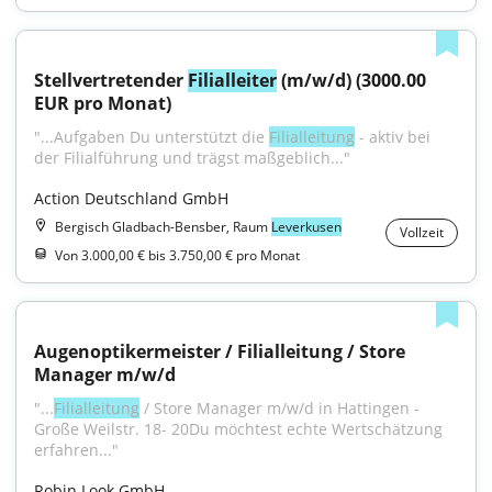
Stellvertretender 
Filialleiter
 (m/w/d) (3000.00 
EUR pro Monat)
"...Aufgaben Du unterstützt die 
Filialleitung
 - aktiv bei 
der Filialführung und trägst maßgeblich..."
Action Deutschland GmbH
Bergisch Gladbach-Bensber, Raum
Leverkusen
Vollzeit
Von 3.000,00 € bis 3.750,00 € pro Monat
Augenoptikermeister / Filialleitung / Store 
Manager m/w/d
"...
Filialleitung
 / Store Manager m/w/d in Hattingen - 
Große Weilstr. 18- 20Du möchtest echte Wertschätzung 
erfahren..."
Robin Look GmbH