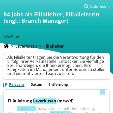
Suche ändern
84
Jobs als Filialleiter, Filialleiterin
(engl.: Branch Manager)
Alle Filter
>
Leverkusen
>
Filialleiter
Als Filialleiter tragen Sie die Verantwortung für den
Erfolg Ihrer Verkaufsstelle. Entdecken Sie vielfältige
Stellenanzeigen, die Ihnen ermöglichen, Ihre
Fähigkeiten im Management unter Beweis zu stellen
und ein motiviertes Team zu leiten.
Relevanz
Datum
Entfernung
Filialleitung 
Leverkusen
 (m/w/d)
"...in 
Leverkusen
 (m/w/d) Du bist mit Unterstützung 