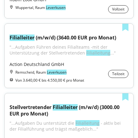
Wuppertal, Raum
Leverkusen
Vollzeit
Filialleiter
 (m/w/d) (3640.00 EUR pro Monat)
"...Aufgaben Führen deines Filialteams -mit der 
Unterstützung der Stellvertretenden 
Filialleitung
..."
Action Deutschland GmbH
Remscheid, Raum
Leverkusen
Teilzeit
Von 3.640,00 € bis 4.550,00 € pro Monat
Stellvertretender 
Filialleiter
 (m/w/d) (3000.00 
EUR pro Monat)
"...Aufgaben Du unterstützt die 
Filialleitung
 - aktiv bei 
der Filialführung und trägst maßgeblich..."