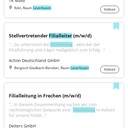
TK Maxx
Köln, Raum
Leverkusen
Vollzeit
Stellvertretender 
Filialleiter
 (m/w/d)
"...Du unterstützt die 
Filialleitung
 - aktiv bei der 
Filialführung und trägst maßgeblich zum Erfolg..."
Action Deutschland GmbH
Bergisch Gladbach-Bensber, Raum
Leverkusen
Vollzeit
Filialleitung in Frechen (m/w/d)
"...In diesem Zusammenhang suchen wir zum 
nächstmöglichen Zeitpunkt eine: 
Filialleitung
 in Vollzeit 
für unsere Filiale..."
Deiters GmbH