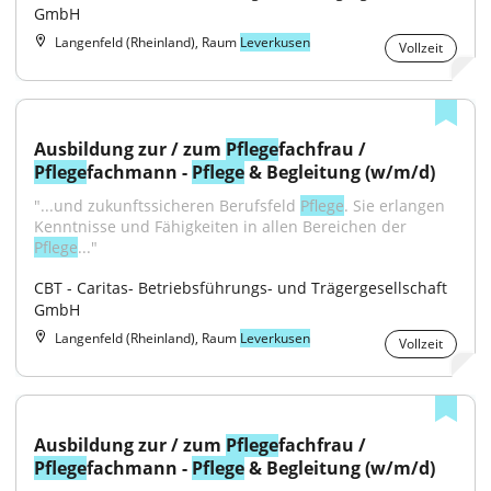
GmbH
Langenfeld (Rheinland), Raum
Leverkusen
Vollzeit
Ausbildung zur / zum 
Pflege
fachfrau / 
Pflege
fachmann - 
Pflege
 & Begleitung (w/m/d)
"...und zukunftssicheren Berufsfeld 
Pflege
. Sie erlangen 
Kenntnisse und Fähigkeiten in allen Bereichen der 
Pflege
..."
CBT - Caritas- Betriebsführungs- und Trägergesellschaft 
GmbH
Langenfeld (Rheinland), Raum
Leverkusen
Vollzeit
Ausbildung zur / zum 
Pflege
fachfrau / 
Pflege
fachmann - 
Pflege
 & Begleitung (w/m/d)