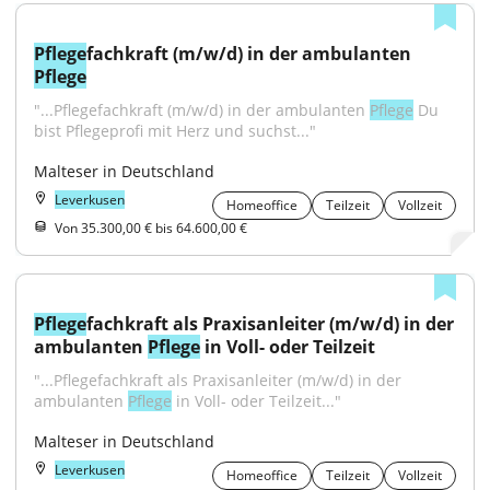
Pflege
fachkraft (m/w/d) in der ambulanten 
Pflege
"...Pflegefachkraft (m/w/d) in der ambulanten 
Pflege
 Du 
bist Pflegeprofi mit Herz und suchst..."
Malteser in Deutschland
Leverkusen
Homeoffice
Teilzeit
Vollzeit
Von 35.300,00 € bis 64.600,00 €
Pflege
fachkraft als Praxisanleiter (m/w/d) in der 
ambulanten 
Pflege
 in Voll- oder Teilzeit
"...Pflegefachkraft als Praxisanleiter (m/w/d) in der 
ambulanten 
Pflege
 in Voll- oder Teilzeit..."
Malteser in Deutschland
Leverkusen
Homeoffice
Teilzeit
Vollzeit