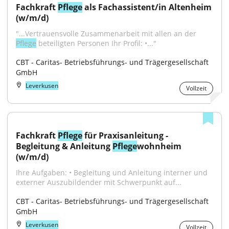
Fachkraft 
Pflege
 als Fachassistent/in Altenheim 
(w/m/d)
"...Vertrauensvolle Zusammenarbeit mit allen an der 
Pflege
 beteiligten Personen Ihr Profil: •..."
CBT - Caritas- Betriebsführungs- und Trägergesellschaft 
GmbH
Leverkusen
Vollzeit
Fachkraft 
Pflege
 für Praxisanleitung - 
Begleitung & Anleitung 
Pflege
wohnheim 
(w/m/d)
Ihre Aufgaben: • Begleitung und Anleitung interner und 
externer Auszubildender mit Schwerpunkt auf...
CBT - Caritas- Betriebsführungs- und Trägergesellschaft 
GmbH
Leverkusen
Vollzeit