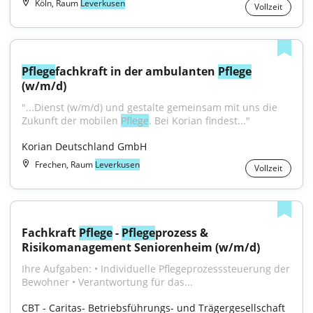
Köln, Raum
Leverkusen
Vollzeit
Pflege
fachkraft in der ambulanten 
Pflege
(w/m/d)
"...Dienst (w/m/d) und gestalte gemeinsam mit uns die 
Zukunft der mobilen 
Pflege
. Bei Korian findest..."
Korian Deutschland GmbH
Frechen, Raum
Leverkusen
Vollzeit
Fachkraft 
Pflege
 - 
Pflege
prozess & 
Risikomanagement Seniorenheim (w/m/d)
Ihre Aufgaben: • Individuelle Pflegeprozesssteuerung der 
Bewohner • Verantwortung für das...
CBT - Caritas- Betriebsführungs- und Trägergesellschaft 