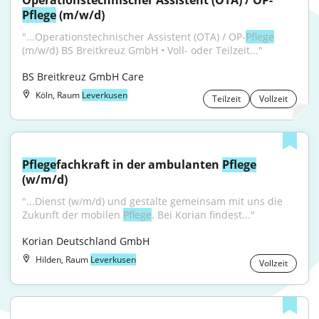
Operationstechnischer Assistent (OTA) / OP-
Pflege
 (m/w/d)
"...Operationstechnischer Assistent (OTA) / OP-
Pflege
(m/w/d) BS Breitkreuz GmbH • Voll- oder Teilzeit..."
BS Breitkreuz GmbH Care
Köln, Raum
Leverkusen
Teilzeit
Vollzeit
Pflege
fachkraft in der ambulanten 
Pflege
(w/m/d)
"...Dienst (w/m/d) und gestalte gemeinsam mit uns die 
Zukunft der mobilen 
Pflege
. Bei Korian findest..."
Korian Deutschland GmbH
Hilden, Raum
Leverkusen
Vollzeit