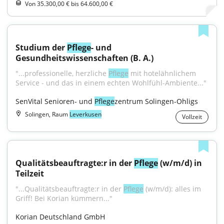
Von 35.300,00 € bis 64.600,00 €
Studium der 
Pflege
- und 
Gesundheitswissenschaften (B. A.)
"...professionelle, herzliche 
Pflege
 mit hotelähnlichem 
Service - und das in einem echten Wohlfühl-Ambiente..."
SenVital Senioren- und 
Pflege
zentrum Solingen-Ohligs
Solingen, Raum
Leverkusen
Vollzeit
Qualitätsbeauftragte:r in der 
Pflege
 (w/m/d) in 
Teilzeit
"...Qualitätsbeauftragte:r in der 
Pflege
 (w/m/d): alles im 
Griff! Bei Korian kümmern..."
Korian Deutschland GmbH