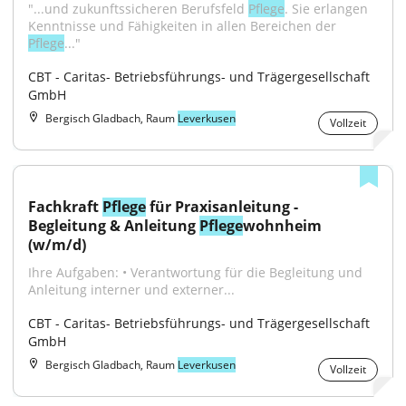
"...und zukunftssicheren Berufsfeld 
Pflege
. Sie erlangen 
Kenntnisse und Fähigkeiten in allen Bereichen der 
Pflege
..."
CBT - Caritas- Betriebsführungs- und Trägergesellschaft 
GmbH
Bergisch Gladbach, Raum
Leverkusen
Vollzeit
Fachkraft 
Pflege
 für Praxisanleitung - 
Begleitung & Anleitung 
Pflege
wohnheim 
(w/m/d)
Ihre Aufgaben: • Verantwortung für die Begleitung und 
Anleitung interner und externer...
CBT - Caritas- Betriebsführungs- und Trägergesellschaft 
GmbH
Bergisch Gladbach, Raum
Leverkusen
Vollzeit