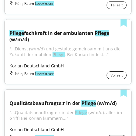
Köln, Raum
Leverkusen
Teilzeit
Pflege
fachkraft in der ambulanten 
Pflege
(w/m/d)
"...Dienst (w/m/d) und gestalte gemeinsam mit uns die 
Zukunft der mobilen 
Pflege
. Bei Korian findest..."
Korian Deutschland GmbH
Köln, Raum
Leverkusen
Vollzeit
Qualitätsbeauftragte:r in der 
Pflege
 (w/m/d)
"...Qualitätsbeauftragte:r in der 
Pflege
 (w/m/d): alles im 
Griff! Bei Korian kümmern..."
Korian Deutschland GmbH