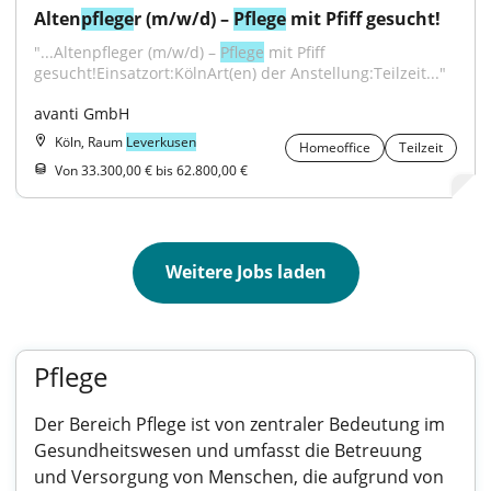
Alten
pflege
r (m/w/d) – 
Pflege
 mit Pfiff gesucht!
"...Altenpfleger (m/w/d) – 
Pflege
 mit Pfiff 
gesucht!Einsatzort:KölnArt(en) der Anstellung:Teilzeit..."
avanti GmbH
Köln, Raum
Leverkusen
Homeoffice
Teilzeit
Von 33.300,00 € bis 62.800,00 €
Weitere Jobs laden
Pflege
Der Bereich Pflege ist von zentraler Bedeutung im
Gesundheitswesen und umfasst die Betreuung
und Versorgung von Menschen, die aufgrund von