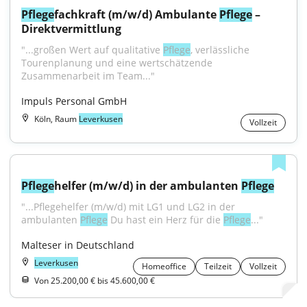
Pflege
fachkraft (m/w/d) Ambulante 
Pflege
 – 
Direktvermittlung
"...großen Wert auf qualitative 
Pflege
, verlässliche 
Tourenplanung und eine wertschätzende 
Zusammenarbeit im Team..."
Impuls Personal GmbH
Köln, Raum
Leverkusen
Vollzeit
Pflege
helfer (m/w/d) in der ambulanten 
Pflege
"...Pflegehelfer (m/w/d) mit LG1 und LG2 in der 
ambulanten 
Pflege
 Du hast ein Herz für die 
Pflege
..."
Malteser in Deutschland
Leverkusen
Homeoffice
Teilzeit
Vollzeit
Von 25.200,00 € bis 45.600,00 €