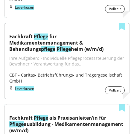
Leverkusen
Vollzeit
Fachkraft 
Pflege
 für 
Medikamentenmanagement & 
Behandlungs
pflege
Pflege
heim (w/m/d)
Ihre Aufgaben: • Individuelle Pflegeprozesssteuerung der 
Bewohner • Verantwortung für das...
CBT - Caritas- Betriebsführungs- und Trägergesellschaft 
GmbH
Leverkusen
Vollzeit
Fachkraft 
Pflege
 als Praxisanleiter/in für 
Pflege
ausbildung - Medikamentenmanagement 
(w/m/d)