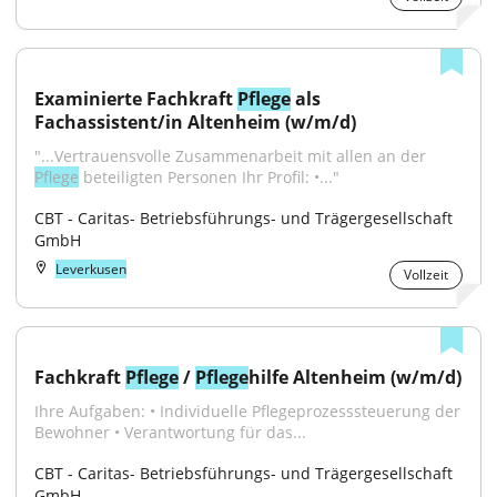
Examinierte Fachkraft 
Pflege
 als 
Fachassistent/in Altenheim (w/m/d)
"...Vertrauensvolle Zusammenarbeit mit allen an der 
Pflege
 beteiligten Personen Ihr Profil: •..."
CBT - Caritas- Betriebsführungs- und Trägergesellschaft 
GmbH
Leverkusen
Vollzeit
Fachkraft 
Pflege
 / 
Pflege
hilfe Altenheim (w/m/d)
Ihre Aufgaben: • Individuelle Pflegeprozesssteuerung der 
Bewohner • Verantwortung für das...
CBT - Caritas- Betriebsführungs- und Trägergesellschaft 
GmbH