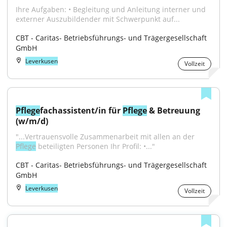
Ihre Aufgaben: • Begleitung und Anleitung interner und 
externer Auszubildender mit Schwerpunkt auf...
CBT - Caritas- Betriebsführungs- und Trägergesellschaft 
GmbH
Leverkusen
Vollzeit
Pflege
fachassistent/in für 
Pflege
 & Betreuung 
(w/m/d)
"...Vertrauensvolle Zusammenarbeit mit allen an der 
Pflege
 beteiligten Personen Ihr Profil: •..."
CBT - Caritas- Betriebsführungs- und Trägergesellschaft 
GmbH
Leverkusen
Vollzeit