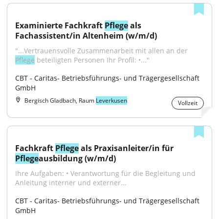
Examinierte Fachkraft 
Pflege
 als 
Fachassistent/in Altenheim (w/m/d)
"...Vertrauensvolle Zusammenarbeit mit allen an der 
Pflege
 beteiligten Personen Ihr Profil: •..."
CBT - Caritas- Betriebsführungs- und Trägergesellschaft 
GmbH
Bergisch Gladbach, Raum
Leverkusen
Vollzeit
Fachkraft 
Pflege
 als Praxisanleiter/in für 
Pflege
ausbildung (w/m/d)
Ihre Aufgaben: • Verantwortung für die Begleitung und 
Anleitung interner und externer...
CBT - Caritas- Betriebsführungs- und Trägergesellschaft 
GmbH