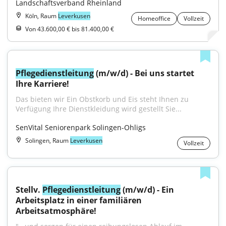
Landschaftsverband Rheinland
Köln, Raum
Leverkusen
Homeoffice
Vollzeit
Von 43.600,00 € bis 81.400,00 €
Pflegedienstleitung
 (m/w/d) - Bei uns startet 
Ihre Karriere!
Das bieten wir Ein Obstkorb und Eis steht Ihnen zu 
Verfügung Ihre Dienstkleidung wird gestellt Sie...
SenVital Seniorenpark Solingen-Ohligs
Solingen, Raum
Leverkusen
Vollzeit
Stellv. 
Pflegedienstleitung
 (m/w/d) - Ein 
Arbeitsplatz in einer familiären 
Arbeitsatmosphäre!