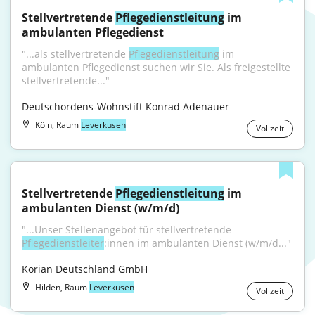
Stellvertretende 
Pflegedienstleitung
 im 
ambulanten Pflegedienst
"...als stellvertretende 
Pflegedienstleitung
 im 
ambulanten Pflegedienst suchen wir Sie. Als freigestellte 
stellvertretende..."
Deutschordens-Wohnstift Konrad Adenauer
Köln, Raum
Leverkusen
Vollzeit
Stellvertretende 
Pflegedienstleitung
 im 
ambulanten Dienst (w/m/d)
"...Unser Stellenangebot für stellvertretende 
Pflegedienstleiter
:innen im ambulanten Dienst (w/m/d..."
Korian Deutschland GmbH
Hilden, Raum
Leverkusen
Vollzeit