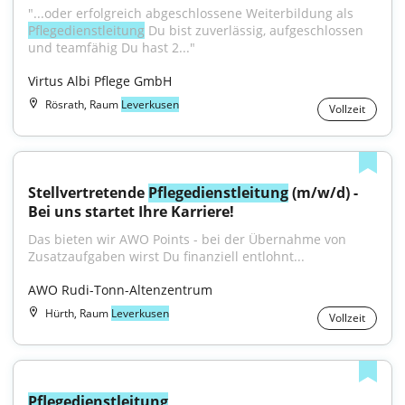
"...oder erfolgreich abgeschlossene Weiterbildung als 
Pflegedienstleitung
 Du bist zuverlässig, aufgeschlossen 
und teamfähig Du hast 2..."
Virtus Albi Pflege GmbH
Rösrath, Raum
Leverkusen
Vollzeit
Stellvertretende 
Pflegedienstleitung
 (m/w/d) - 
Bei uns startet Ihre Karriere!
Das bieten wir AWO Points - bei der Übernahme von 
Zusatzaufgaben wirst Du finanziell entlohnt...
AWO Rudi-Tonn-Altenzentrum
Hürth, Raum
Leverkusen
Vollzeit
Pflegedienstleitung