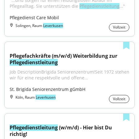
"...und sorgen für einen reibungslosen Ablauf im 
Pflegealltag. Sie unterstützen die 
Pflegedienstleitung
..."
Pflegedienst Care Mobil
Solingen, Raum
Leverkusen
Vollzeit
Pflegefachkräfte (m/w/d) Weiterbildung zur 
Pflegedienstleitung
Job DescriptionBrigida Seniorenzentrum!Seit 1972 stehen 
wir für eine respektvolle und offene...
St. Brigida Seniorenzentrum gGmbH
Köln, Raum
Leverkusen
Vollzeit
Pflegedienstleitung
 (w/m/d) - Hier bist Du 
richtig!