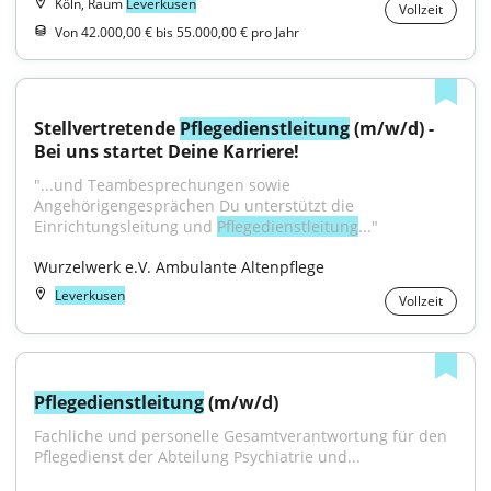
Köln, Raum
Leverkusen
Vollzeit
Von 42.000,00 € bis 55.000,00 € pro Jahr
Stellvertretende 
Pflegedienstleitung
 (m/w/d) - 
Bei uns startet Deine Karriere!
"...und Teambesprechungen sowie 
Angehörigengesprächen Du unterstützt die 
Einrichtungsleitung und 
Pflegedienstleitung
..."
Wurzelwerk e.V. Ambulante Altenpflege
Leverkusen
Vollzeit
Pflegedienstleitung
 (m/w/d)
Fachliche und personelle Gesamtverantwortung für den 
Pflegedienst der Abteilung Psychiatrie und...