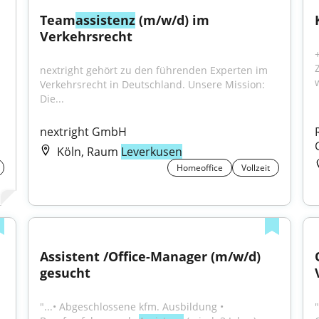
Team
assistenz
 (m/w/d) im 
Verkehrsrecht
nextright gehört zu den führenden Experten im 
Verkehrsrecht in Deutschland. Unsere Mission: 
Die...
nextright GmbH
Köln, Raum
Leverkusen
Homeoffice
Vollzeit
Assistent /Office-Manager (m/w/d) 
gesucht
"...• Abgeschlossene kfm. Ausbildung • 