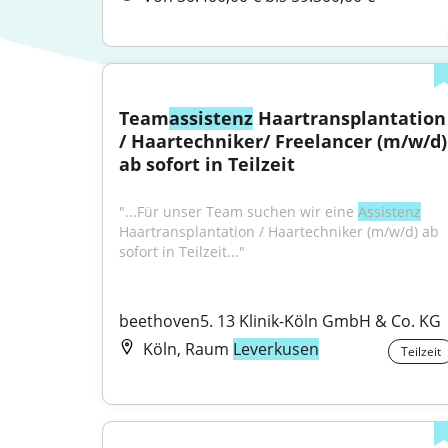
Team
assistenz
 Haartransplantation 
/ Haartechniker/ Freelancer (m/w/d) 
ab sofort in Teilzeit
"...Für unser Team suchen wir eine 
Assistenz
Haartransplantation / Haartechniker (m/w/d) ab 
sofort in Teilzeit..."
beethoven5. 13 Klinik-Köln GmbH & Co. KG
Köln, Raum
Leverkusen
Teilzeit