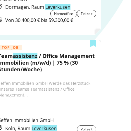
Dormagen, Raum
Leverkusen
Homeoffice
Teilzeit
Von 30.400,00 € bis 59.300,00 €
TOP-JOB
Team
assistenz
 / Office Management 
Immobilien (m/w/d) | 75 % (30 
Stunden/Woche)
Seffen Immobilien GmbH Werde das Herzstück 
unseres Teams! Teamassistenz / Office 
Management...
Seffen Immobilien GmbH
Köln, Raum
Leverkusen
Vollzeit