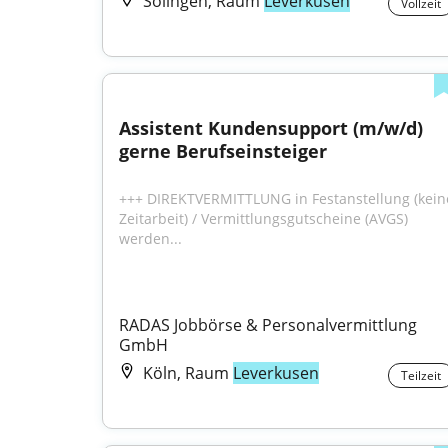
Solingen, Raum
Leverkusen
Vollzeit
Assistent Kundensupport (m/w/d) 
gerne Berufseinsteiger
+++ DIREKTVERMITTLUNG in Festanstellung (keine
Zeitarbeit) / Vermittlungsgutscheine (AVGS) 
werden...
RADAS Jobbörse & Personalvermittlung 
GmbH
Köln, Raum
Leverkusen
Teilzeit