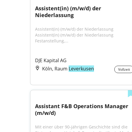
Assistent(in) (m/w/d) der 
Niederlassung
Assistent(in) (m/w/d) der Niederlassung 
Assistent(in) (m/w/d) der Niederlassung 
Festanstellung,...
DJE Kapital AG
Köln, Raum
Leverkusen
Vollzeit
Assistant F&B Operations Manager 
(m/w/d)
Mit einer über 90-jährigen Geschichte sind die 