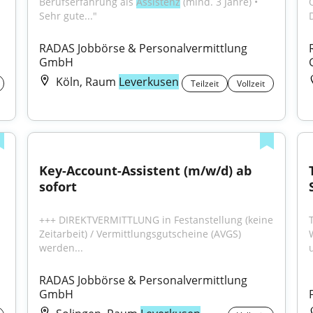
Berufserfahrung als 
Assistenz
 (mind. 3 Jahre) • 
Sehr gute..."
RADAS Jobbörse & Personalvermittlung 
GmbH
Köln, Raum
Leverkusen
Teilzeit
Vollzeit
Key-Account-Assistent (m/w/d) ab 
sofort
+++ DIREKTVERMITTLUNG in Festanstellung (keine 
Zeitarbeit) / Vermittlungsgutscheine (AVGS) 
werden...
RADAS Jobbörse & Personalvermittlung 
GmbH