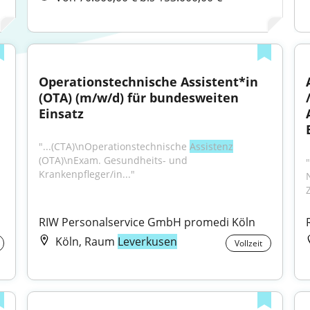
Operationstechnische Assistent*in 
(OTA) (m/w/d) für bundesweiten 
Einsatz
"...(CTA)\nOperationstechnische 
Assistenz
(OTA)\nExam. Gesundheits- und 
Krankenpfleger/in..."
RIW Personalservice GmbH promedi Köln
Köln, Raum
Leverkusen
Vollzeit