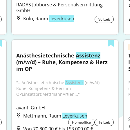
RADAS Jobbörse & Personalvermittlung 
GmbH
Köln, Raum
Leverkusen
Vollzeit
Anästhesietechnische 
Assistenz
(m/w/d) – Ruhe, Kompetenz & Herz 
im OP
"...Anästhesietechnische 
Assistenz
 (m/w/d) – 
Ruhe, Kompetenz & Herz im 
OPEinsatzort:MettmannArt(en..."
avanti GmbH
Mettmann, Raum
Leverkusen
Homeoffice
Teilzeit
Von 70.800,00 € bis 153.000,00 €