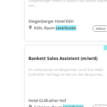
Steigenberger Hotels & Resorts die älteste Marke 
von...
Steigenberger Hotel Köln
Köln, Raum
Leverkusen
Vollzeit
Bankett Sales Assistent (m/w/d)
Ihr Arbeitsplatz im Bergischen Land! Das Hotel 
Gräfrather Hof liegt im Herzen des Bergischen...
Hotel Gräfrather Hof