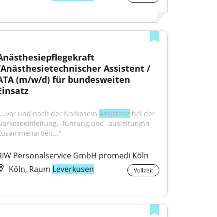
Anästhesiepflegekraft 
/Anästhesietechnischer Assistent / 
ATA (m/w/d) für bundesweiten 
Einsatz
"...vor und nach der Narkose\n 
Assistenz
 bei der 
Narkoseeinleitung, -führung und -ausleitung\n 
Zusammenarbeit..."
RIW Personalservice GmbH promedi Köln
Köln, Raum
Leverkusen
Vollzeit