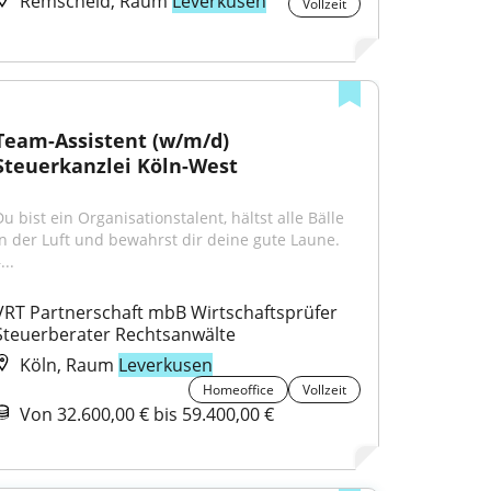
Remscheid, Raum
Leverkusen
Vollzeit
Team-Assistent (w/m/d) 
Steuerkanzlei Köln-West
u bist ein Organisationstalent, hältst alle Bälle 
in der Luft und bewahrst dir deine gute Laune. 
...
VRT Partnerschaft mbB Wirtschaftsprüfer 
Steuerberater Rechtsanwälte
Köln, Raum
Leverkusen
Homeoffice
Vollzeit
Von 32.600,00 € bis 59.400,00 €