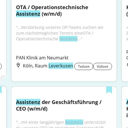
OTA / Operationstechnische 
Assistenz
 (w/m/d)
"...Verstärkung unseres OP-Teams suchen wir 
zum nächstmöglichen Termin eineOTA / 
Operationstechnische 
Assistenz
..."
PAN Klinik am Neumarkt
Köln, Raum
Leverkusen
Teilzeit
Vollzeit
Assistenz
 der Geschäftsführung / 
CEO (w/m/d)
"...mit einer langjährigen 
Assistenz
 unterstützt 
du unseren CEO im operativen Tagesgeschäft 