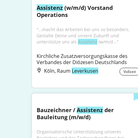
Assistenz
 (w/m/d) Vorstand 
Operations
"...macht das Arbeiten bei uns so besonders. 
Gestalte Deine und unsere Zukunft und 
unterstütze uns als 
Assistenz
 (w/m/d..."
Kirchliche Zusatzversorgungskasse des 
Verbandes der Diözesen Deutschlands
Köln, Raum
Leverkusen
Vollzeit
Bauzeichner / 
Assistenz
 der 
Bauleitung (m/w/d)
Organisatorische Unterstützung unseres 
Bauleiters und des Technischen Büros bei 