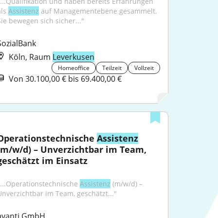
"...Qualifikation und haben bereits Erfahrungen 
ls 
Assistenz
 auf Managementebene gesammelt. 
Sie bewegen sich sicher..."
SozialBank
Köln, Raum
Leverkusen
Homeoffice
Teilzeit
Vollzeit
Von 30.100,00 € bis 69.400,00 €
Operationstechnische 
Assistenz
(m/w/d) – Unverzichtbar im Team, 
geschätzt im Einsatz
"...Operationstechnische 
Assistenz
 (m/w/d) – 
Unverzichtbar im Team, geschätzt..."
avanti GmbH