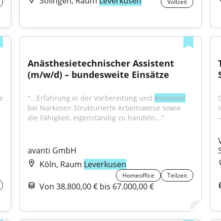
Solingen, Raum
Leverkusen
Vollzeit
Anästhesietechnischer Assistent 
(m/w/d) – bundesweite Einsätze
 
"...Erfahrung in der Vorbereitung und 
Assistenz
D
bei Narkosen Strukturierte Arbeitsweise sowie 
die Fähigkeit, eigenständig zu handeln..."
–
avanti GmbH
Köln, Raum
Leverkusen
Homeoffice
Teilzeit
Von 38.800,00 € bis 67.000,00 €