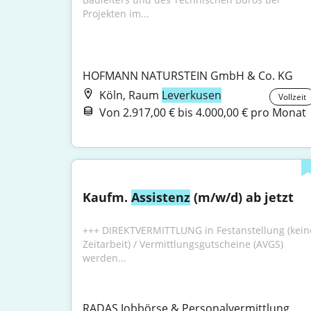
Projekten im...
HOFMANN NATURSTEIN GmbH & Co. KG
Köln, Raum
Leverkusen
Vollzeit
Von 2.917,00 € bis 4.000,00 € pro Monat
Kaufm. 
Assistenz
 (m/w/d) ab jetzt
+++ DIREKTVERMITTLUNG in Festanstellung (keine
Zeitarbeit) / Vermittlungsgutscheine (AVGS) 
werden...
RADAS Jobbörse & Personalvermittlung 