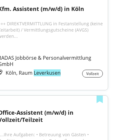
Kfm. Assistent (m/w/d) in Köln
+++ DIREKTVERMITTLUNG in Festanstellung (keine 
Zeitarbeit) / Vermittlungsgutscheine (AVGS) 
werden...
RADAS Jobbörse & Personalvermittlung 
GmbH
Köln, Raum
Leverkusen
Vollzeit
Office-Assistent (m/w/d) in 
Vollzeit/Teilzeit
"...Ihre Aufgaben: • Betreuung von Gästen • 