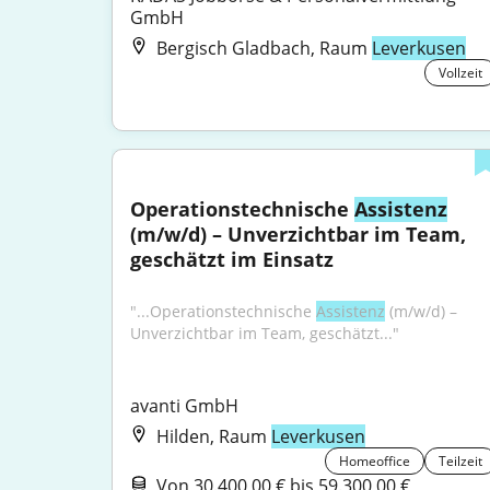
GmbH
Bergisch Gladbach, Raum
Leverkusen
Vollzeit
Operationstechnische 
Assistenz
(m/w/d) – Unverzichtbar im Team, 
geschätzt im Einsatz
"...Operationstechnische 
Assistenz
 (m/w/d) – 
Unverzichtbar im Team, geschätzt..."
avanti GmbH
Hilden, Raum
Leverkusen
Homeoffice
Teilzeit
Von 30.400,00 € bis 59.300,00 €