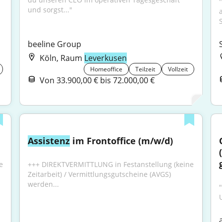
und sorgst..."
a
beeline Group
Köln, Raum
Leverkusen
Homeoffice
Teilzeit
Vollzeit
Von 33.900,00 € bis 72.000,00 €
Assistenz
 im Frontoffice (m/w/d)
 
+++ DIREKTVERMITTLUNG in Festanstellung (keine 
Zeitarbeit) / Vermittlungsgutscheine (AVGS) 
werden...