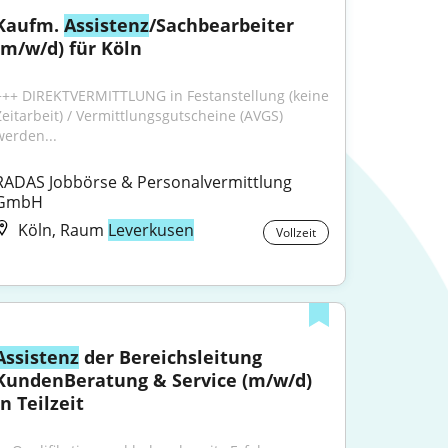
Kaufm. 
Assistenz
/Sachbearbeiter 
(m/w/d) für Köln
+++ DIREKTVERMITTLUNG in Festanstellung (keine 
Zeitarbeit) / Vermittlungsgutscheine (AVGS) 
werden...
RADAS Jobbörse & Personalvermittlung 
GmbH
Köln, Raum
Leverkusen
Vollzeit
Assistenz
 der Bereichsleitung 
KundenBeratung & Service (m/w/d) 
in Teilzeit