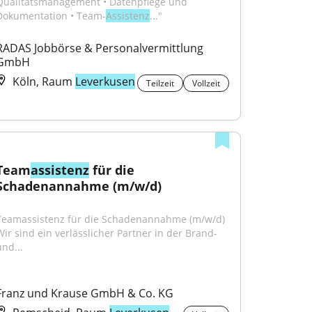
Qualitätsmanagement • Datenpflege und 
Dokumentation • Team-
Assistenz
..."
RADAS Jobbörse & Personalvermittlung 
GmbH
Köln, Raum
Leverkusen
Teilzeit
Vollzeit
Team
assistenz
 für die 
Schadenannahme (m/w/d)
Teamassistenz für die Schadenannahme (m/w/d) 
Wir sind ein verlässlicher Partner in der Brand- 
und...
Franz und Krause GmbH & Co. KG