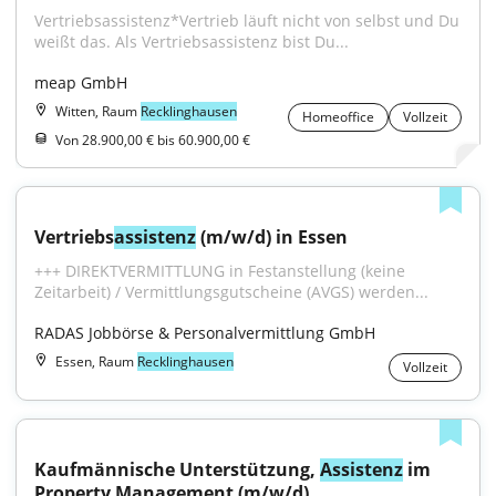
Vertriebsassistenz*Vertrieb läuft nicht von selbst und Du 
weißt das. Als Vertriebsassistenz bist Du...
meap GmbH
Witten, Raum
Recklinghausen
Homeoffice
Vollzeit
Von 28.900,00 € bis 60.900,00 €
Vertriebs
assistenz
 (m/w/d) in Essen
+++ DIREKTVERMITTLUNG in Festanstellung (keine 
Zeitarbeit) / Vermittlungsgutscheine (AVGS) werden...
RADAS Jobbörse & Personalvermittlung GmbH
Essen, Raum
Recklinghausen
Vollzeit
Kaufmännische Unterstützung, 
Assistenz
 im 
Property Management (m/w/d)