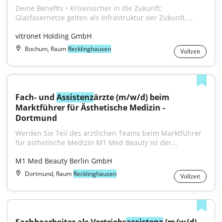
Deine Benefits • Krisensicher in die Zukunft: 
Glasfasernetze gelten als Infrastruktur der Zukunft....
vitronet Holding GmbH
Bochum, Raum
Recklinghausen
Vollzeit
Fach- und 
Assistenz
ärzte (m/w/d) beim 
Marktführer für Ästhetische Medizin - 
Dortmund
Werden Sie Teil des ärztlichen Teams beim Marktführer 
für ästhetische Medizin M1 Med Beauty ist der...
M1 Med Beauty Berlin GmbH
Dortmund, Raum
Recklinghausen
Vollzeit