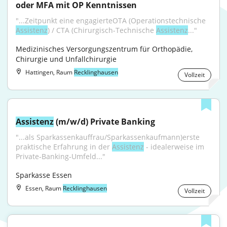
oder MFA mit OP Kenntnissen
"...Zeitpunkt eine engagierteOTA (Operationstechnische 
Assistenz
) / CTA (Chirurgisch-Technische 
Assistenz
..."
Medizinisches Versorgungszentrum für Orthopädie, 
Chirurgie und Unfallchirurgie
Hattingen, Raum
Recklinghausen
Vollzeit
Assistenz
 (m/w/d) Private Banking
"...als Sparkassenkauffrau/Sparkassenkaufmann)erste 
praktische Erfahrung in der 
Assistenz
 - idealerweise im 
Private‑Banking‑Umfeld..."
Sparkasse Essen
Essen, Raum
Recklinghausen
Vollzeit