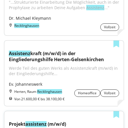
"...Strukturierte Einarbeitung Die Möglichkeit, auch in der 
Prophylaxe zu arbeiten Deine Aufgaben 
Assistenz
..."
Dr. Michael Kleymann
Recklinghausen
Vollzeit
Assistenz
kraft (m/w/d) in der 
Eingliederungshilfe Herten-Gelsenkirchen
Werde Teil des guten Werks als Assistenzkraft (m/w/d) in 
der Eingliederungshilfe...
Ev. Johanneswerk
Herten, Raum
Recklinghausen
Homeoffice
Vollzeit
Von 21.600,00 € bis 38.100,00 €
Projekt
assistenz
 (m/w/d)