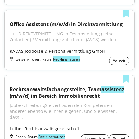
Office-Assistent (m/w/d) in Direktvermittlung
+++ DIREKTVERMITTLUNG in Festanstellung (keine 
Zeitarbeit) / Vermittlungsgutscheine (AVGS) werden...
RADAS Jobbörse & Personalvermittlung GmbH
Gelsenkirchen, Raum
Recklinghausen
Vollzeit
Rechtsanwaltsfachangestellte, Team
assistenz
(m/w/d) im Bereich Immobilienrecht
JobbeschreibungSie vertrauen den Kompetenzen 
anderer ebenso wie Ihren eigenen. Und Sie wissen, 
dass...
Luther Rechtsanwaltsgesellschaft
Essen, Raum
Recklinghausen
Homeoffice
Vollzeit