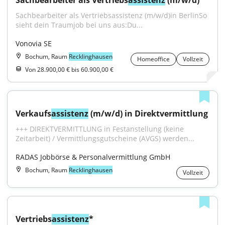
Sachbearbeiter als Vertriebs
assistenz
 (m/w/d)
Sachbearbeiter als Vertriebsassistenz (m/w/d)in BerlinSo 
sieht dein Traumjob bei uns aus:Du...
Vonovia SE
Bochum, Raum
Recklinghausen
Homeoffice
Vollzeit
Von 28.900,00 € bis 60.900,00 €
Verkaufs
assistenz
 (m/w/d) in Direktvermittlung
+++ DIREKTVERMITTLUNG in Festanstellung (keine 
Zeitarbeit) / Vermittlungsgutscheine (AVGS) werden...
RADAS Jobbörse & Personalvermittlung GmbH
Bochum, Raum
Recklinghausen
Vollzeit
Vertriebs
assistenz
*