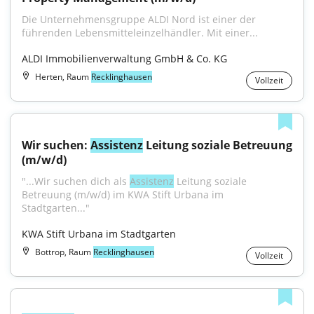
Die Unternehmensgruppe ALDI Nord ist einer der 
führenden Lebensmitteleinzelhändler. Mit einer...
ALDI Immobilienverwaltung GmbH & Co. KG
Herten, Raum
Recklinghausen
Vollzeit
Wir suchen: 
Assistenz
 Leitung soziale Betreuung 
(m/w/d)
"...Wir suchen dich als 
Assistenz
 Leitung soziale 
Betreuung (m/w/d) im KWA Stift Urbana im 
Stadtgarten..."
KWA Stift Urbana im Stadtgarten
Bottrop, Raum
Recklinghausen
Vollzeit