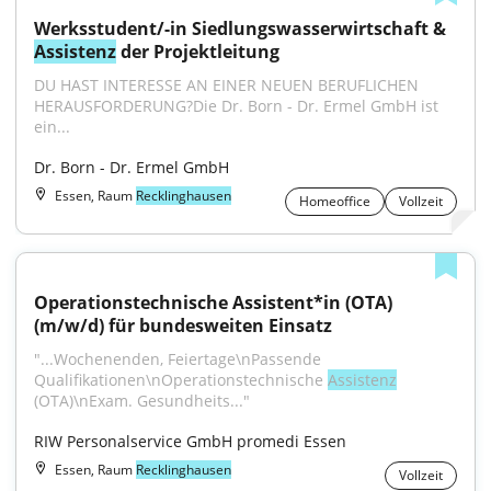
Werksstudent/-in Siedlungswasserwirtschaft & 
Assistenz
 der Projektleitung
DU HAST INTERESSE AN EINER NEUEN BERUFLICHEN 
HERAUSFORDERUNG?Die Dr. Born - Dr. Ermel GmbH ist 
ein...
Dr. Born - Dr. Ermel GmbH
Essen, Raum
Recklinghausen
Homeoffice
Vollzeit
Operationstechnische Assistent*in (OTA) 
(m/w/d) für bundesweiten Einsatz
"...Wochenenden, Feiertage\nPassende 
Qualifikationen\nOperationstechnische 
Assistenz
(OTA)\nExam. Gesundheits..."
RIW Personalservice GmbH promedi Essen
Essen, Raum
Recklinghausen
Vollzeit