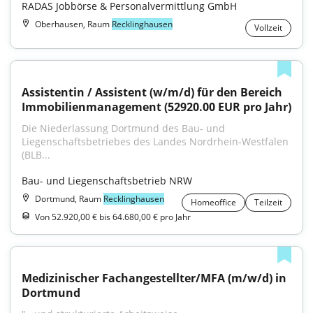
RADAS Jobbörse & Personalvermittlung GmbH
Oberhausen, Raum
Recklinghausen
Vollzeit
Assistentin / Assistent (w/m/d) für den Bereich 
Immobilienmanagement (52920.00 EUR pro Jahr)
Die Niederlassung Dortmund des Bau- und 
Liegenschafts­betriebes des Landes Nordrhein‑Westfalen 
(BLB...
Bau- und Liegenschaftsbetrieb NRW
Dortmund, Raum
Recklinghausen
Homeoffice
Teilzeit
Von 52.920,00 € bis 64.680,00 € pro Jahr
Medizinischer Fachangestellter/MFA (m/w/d) in 
Dortmund