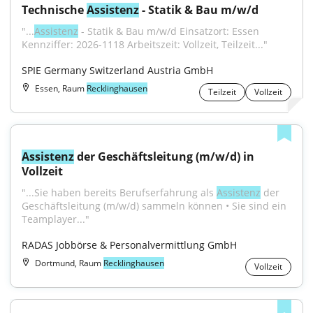
Technische 
Assistenz
 - Statik & Bau m/w/d
"...
Assistenz
 - Statik & Bau m/w/d Einsatzort: Essen 
Kennziffer: 2026-1118 Arbeitszeit: Vollzeit, Teilzeit..."
SPIE Germany Switzerland Austria GmbH
Essen, Raum
Recklinghausen
Teilzeit
Vollzeit
Assistenz
 der Geschäftsleitung (m/w/d) in 
Vollzeit
"...Sie haben bereits Berufserfahrung als 
Assistenz
 der 
Geschäftsleitung (m/w/d) sammeln können • Sie sind ein 
Teamplayer..."
RADAS Jobbörse & Personalvermittlung GmbH
Dortmund, Raum
Recklinghausen
Vollzeit