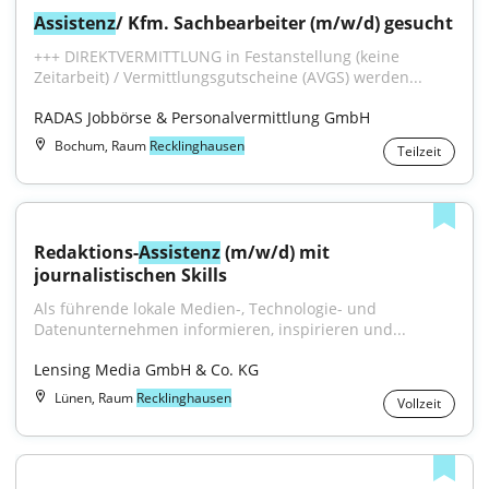
Assistenz
/ Kfm. Sachbearbeiter (m/w/d) gesucht
+++ DIREKTVERMITTLUNG in Festanstellung (keine 
Zeitarbeit) / Vermittlungsgutscheine (AVGS) werden...
RADAS Jobbörse & Personalvermittlung GmbH
Bochum, Raum
Recklinghausen
Teilzeit
Redaktions-
Assistenz
 (m/w/d) mit 
journalistischen Skills
Als führende lokale Medien-, Technologie- und 
Datenunternehmen informieren, inspirieren und...
Lensing Media GmbH & Co. KG
Lünen, Raum
Recklinghausen
Vollzeit