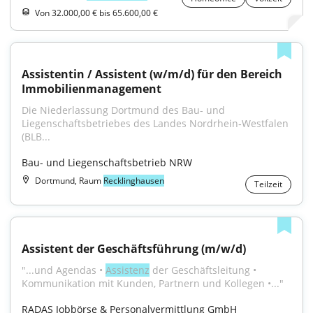
Von 32.000,00 € bis 65.600,00 €
Assistentin / Assistent (w/m/d) für den Bereich 
Immobilienmanagement
Die Niederlassung Dortmund des Bau- und 
Liegenschafts­betriebes des Landes Nordrhein‑Westfalen 
(BLB...
Bau- und Liegenschaftsbetrieb NRW
Dortmund, Raum
Recklinghausen
Teilzeit
Assistent der Geschäftsführung (m/w/d)
"...und Agendas • 
Assistenz
 der Geschäftsleitung • 
Kommunikation mit Kunden, Partnern und Kollegen •..."
RADAS Jobbörse & Personalvermittlung GmbH