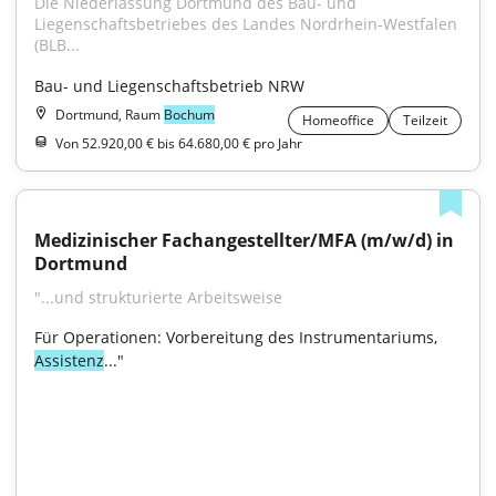
Die Niederlassung Dortmund des Bau- und 
Liegenschafts­betriebes des Landes Nordrhein‑Westfalen 
(BLB...
Bau- und Liegenschaftsbetrieb NRW
Dortmund, Raum
Bochum
Homeoffice
Teilzeit
Von 52.920,00 € bis 64.680,00 € pro Jahr
Medizinischer Fachangestellter/MFA (m/w/d) in 
Dortmund
"...und strukturierte Arbeitsweise
Für Operationen: Vorbereitung des Instrumentariums, 
Assistenz
..."
