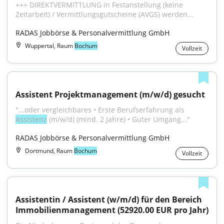
+++ DIREKTVERMITTLUNG in Festanstellung (keine 
Zeitarbeit) / Vermittlungsgutscheine (AVGS) werden...
RADAS Jobbörse & Personalvermittlung GmbH
Wuppertal, Raum
Bochum
Vollzeit
Assistent Projektmanagement (m/w/d) gesucht
"...oder vergleichbares • Erste Berufserfahrung als 
Assistenz
 (m/w/d) (mind. 2 Jahre) • Guter Umgang..."
RADAS Jobbörse & Personalvermittlung GmbH
Dortmund, Raum
Bochum
Vollzeit
Assistentin / Assistent (w/m/d) für den Bereich 
Immobilienmanagement (52920.00 EUR pro Jahr)