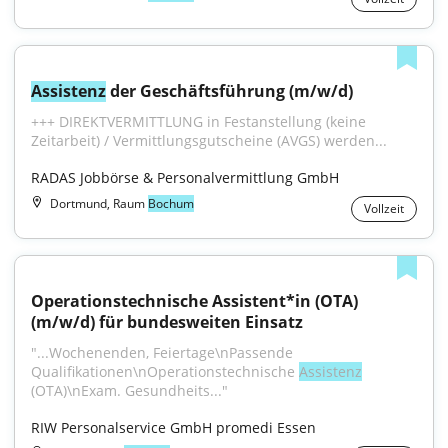
Assistenz
 der Geschäftsführung (m/w/d)
+++ DIREKTVERMITTLUNG in Festanstellung (keine 
Zeitarbeit) / Vermittlungsgutscheine (AVGS) werden...
RADAS Jobbörse & Personalvermittlung GmbH
Dortmund, Raum
Bochum
Vollzeit
Operationstechnische Assistent*in (OTA) 
(m/w/d) für bundesweiten Einsatz
"...Wochenenden, Feiertage\nPassende 
Qualifikationen\nOperationstechnische 
Assistenz
(OTA)\nExam. Gesundheits..."
RIW Personalservice GmbH promedi Essen