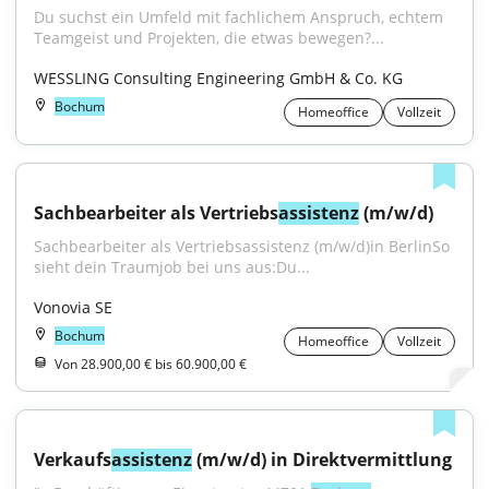
Du suchst ein Umfeld mit fachlichem Anspruch, echtem 
Teamgeist und Projekten, die etwas bewegen?...
WESSLING Consulting Engineering GmbH & Co. KG
Bochum
Homeoffice
Vollzeit
Sachbearbeiter als Vertriebs
assistenz
 (m/w/d)
Sachbearbeiter als Vertriebsassistenz (m/w/d)in BerlinSo 
sieht dein Traumjob bei uns aus:Du...
Vonovia SE
Bochum
Homeoffice
Vollzeit
Von 28.900,00 € bis 60.900,00 €
Verkaufs
assistenz
 (m/w/d) in Direktvermittlung