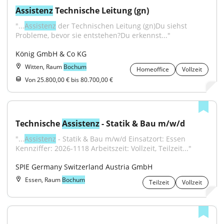
Assistenz
 Technische Leitung (gn)
"...
Assistenz
 der Technischen Leitung (gn)Du siehst 
Probleme, bevor sie entstehen?Du erkennst..."
König GmbH & Co KG
Witten, Raum
Bochum
Homeoffice
Vollzeit
Von 25.800,00 € bis 80.700,00 €
Technische 
Assistenz
 - Statik & Bau m/w/d
"...
Assistenz
 - Statik & Bau m/w/d Einsatzort: Essen 
Kennziffer: 2026-1118 Arbeitszeit: Vollzeit, Teilzeit..."
SPIE Germany Switzerland Austria GmbH
Essen, Raum
Bochum
Teilzeit
Vollzeit