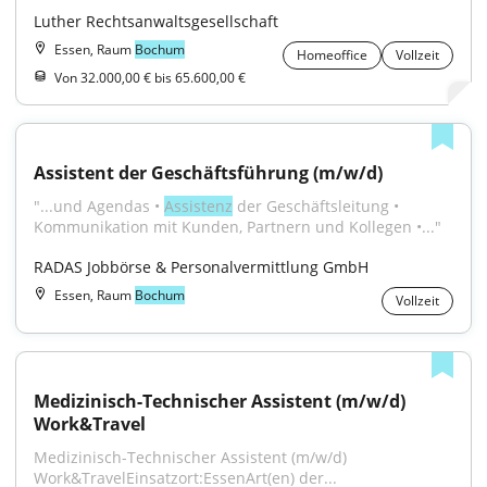
Luther Rechtsanwaltsgesellschaft
Essen, Raum
Bochum
Homeoffice
Vollzeit
Von 32.000,00 € bis 65.600,00 €
Assistent der Geschäftsführung (m/w/d)
"...und Agendas • 
Assistenz
 der Geschäftsleitung • 
Kommunikation mit Kunden, Partnern und Kollegen •..."
RADAS Jobbörse & Personalvermittlung GmbH
Essen, Raum
Bochum
Vollzeit
Medizinisch-Technischer Assistent (m/w/d) 
Work&Travel
Medizinisch-Technischer Assistent (m/w/d) 
Work&TravelEinsatzort:EssenArt(en) der...