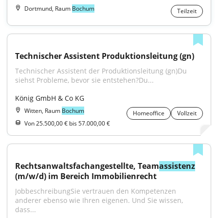
Dortmund, Raum
Bochum
Teilzeit
Technischer Assistent Produktionsleitung (gn)
Technischer Assistent der Produktionsleitung (gn)Du 
siehst Probleme, bevor sie entstehen?Du...
König GmbH & Co KG
Witten, Raum
Bochum
Homeoffice
Vollzeit
Von 25.500,00 € bis 57.000,00 €
Rechtsanwaltsfachangestellte, Team
assistenz
(m/w/d) im Bereich Immobilienrecht
JobbeschreibungSie vertrauen den Kompetenzen 
anderer ebenso wie Ihren eigenen. Und Sie wissen, 
dass...