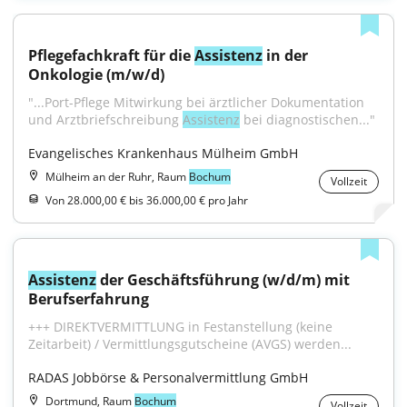
Pflegefachkraft für die 
Assistenz
 in der 
Onkologie (m/w/d)
"...Port-Pflege Mitwirkung bei ärztlicher Dokumentation 
und Arztbriefschreibung 
Assistenz
 bei diagnostischen..."
Evangelisches Krankenhaus Mülheim GmbH
Mülheim an der Ruhr, Raum
Bochum
Vollzeit
Von 28.000,00 € bis 36.000,00 € pro Jahr
Assistenz
 der Geschäftsführung (w/d/m) mit 
Berufserfahrung
+++ DIREKTVERMITTLUNG in Festanstellung (keine 
Zeitarbeit) / Vermittlungsgutscheine (AVGS) werden...
RADAS Jobbörse & Personalvermittlung GmbH
Dortmund, Raum
Bochum
Vollzeit