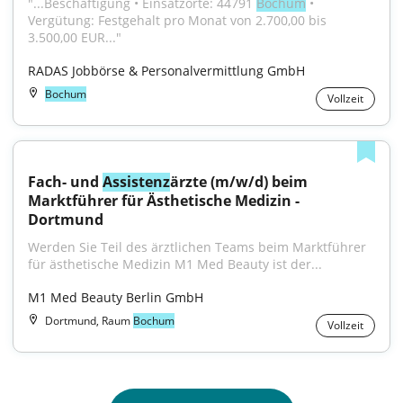
"...Beschäftigung • Einsatzorte: 44791 
Bochum
 • 
Vergütung: Festgehalt pro Monat von 2.700,00 bis 
3.500,00 EUR..."
RADAS Jobbörse & Personalvermittlung GmbH
Bochum
Vollzeit
Fach- und 
Assistenz
ärzte (m/w/d) beim 
Marktführer für Ästhetische Medizin - 
Dortmund
Werden Sie Teil des ärztlichen Teams beim Marktführer 
für ästhetische Medizin M1 Med Beauty ist der...
M1 Med Beauty Berlin GmbH
Dortmund, Raum
Bochum
Vollzeit