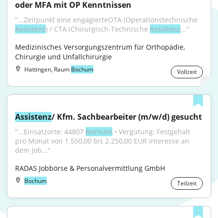
oder MFA mit OP Kenntnissen
"...Zeitpunkt eine engagierteOTA (Operationstechnische 
Assistenz
) / CTA (Chirurgisch-Technische 
Assistenz
..."
Medizinisches Versorgungszentrum für Orthopädie, 
Chirurgie und Unfallchirurgie
Hattingen, Raum
Bochum
Vollzeit
Assistenz
/ Kfm. Sachbearbeiter (m/w/d) gesucht
"...Einsatzorte: 44807 
Bochum
 • Vergütung: Festgehalt 
pro Monat von 1.550,00 bis 2.250,00 EUR Interesse an 
dem Job..."
RADAS Jobbörse & Personalvermittlung GmbH
Bochum
Teilzeit