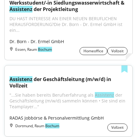
Werksstudent/-in Siedlungswasserwirtschaft & 
Assistenz
 der Projektleitung
DU HAST INTERESSE AN EINER NEUEN BERUFLICHEN 
HERAUSFORDERUNG?Die Dr. Born - Dr. Ermel GmbH ist 
ein...
Dr. Born - Dr. Ermel GmbH
Essen, Raum
Bochum
Homeoffice
Vollzeit
Assistenz
 der Geschäftsleitung (m/w/d) in 
Vollzeit
"...Sie haben bereits Berufserfahrung als 
Assistenz
 der 
Geschäftsleitung (m/w/d) sammeln können • Sie sind ein 
Teamplayer..."
RADAS Jobbörse & Personalvermittlung GmbH
Dortmund, Raum
Bochum
Vollzeit