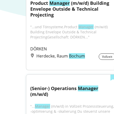
Product 
Manager
 (m/w/d) Building 
Envelope Outside & Technical 
Projecting
"...und Tönsysteme.Product 
Manager
 (m/w/d) 
Building Envelope Outside & Technical 
ProjectingGesellschaft: DÖRKEN..."
DÖRKEN
Herdecke, Raum
Bochum
Vollzeit
(Senior-) Operations 
Manager
(m/w/d)
"...
Manager
 (m/w/d) in Vollzeit Prozesssteuerung, 
-optimierung & -skalierung Du steuerst unsere 