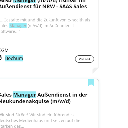
Außendienst für NRW - SAAS Sales
"...Gestalte mit und die Zukunft von e-health als 
Sales 
Manager
 (m/w/d) im Außendienst - 
Software..."
CGM
Bochum
Vollzeit
Sales 
Manager
 Außendienst in der 
Neukundenakquise (m/w/d)
Wir sind Ströer! Wir sind ein führendes 
deutsches Medienhaus und setzen auf die 
Stärken des...