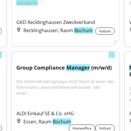
Managerin
..."
B
GKD Recklinghausen Zweckverband
Recklinghausen, Raum
Bochum
Vollzeit
Group Compliance 
Manager
 (m/w/d)
Die Unternehmensgruppe ALDI Nord ist einer der 
führenden Lebensmitteleinzelhändler. Mit 
einer...
e
ALDI Einkauf SE & Co. oHG
Essen, Raum
Bochum
Homeoffice
Vollzeit