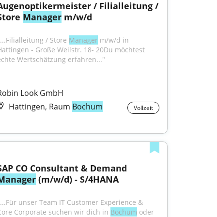
Augenoptikermeister / Filialleitung / 
Store 
Manager
 m/w/d
...Filialleitung / Store 
Manager
 m/w/d in 
Hattingen - Große Weilstr. 18- 20Du möchtest 
echte Wertschätzung erfahren..."
Robin Look GmbH
Hattingen, Raum
Bochum
Vollzeit
SAP CO Consultant & Demand 
Manager
 (m/w/d) - S/4HANA
"...Für unser Team IT Customer Experience & 
Core Corporate suchen wir dich in 
Bochum
 oder 