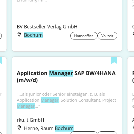
BV Bestseller Verlag GmbH
Bochum
Homeoffice
Vollzeit
Application 
Manager
 SAP BW/4HANA 
(m/w/d)
 
"...als Junior oder Senior einsteigen, z. B. als 
Application 
Manager
, Solution Consultant, Project 
Manager
..."
e
G
rku.it GmbH
Herne, Raum
Bochum