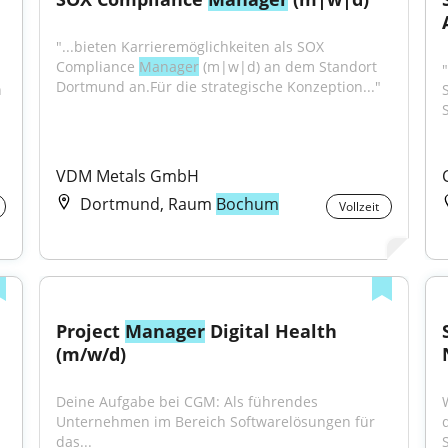
"...bieten Karrieremöglichkeiten als SOX 
Compliance 
Manager
 (m|w|d) an dem Standort 
Dortmund an.Für die strategische Konzeption..."
 
VDM Metals GmbH
Dortmund, Raum
Bochum
Vollzeit
Project 
Manager
 Digital Health 
(m/w/d)
Deine Aufgabe bei CGM: Als führendes 
Unternehmen im Bereich Softwarelösungen für 
das...