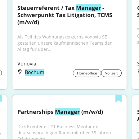
Steuerreferent / Tax 
Manager
 - 
Schwerpunkt Tax Litigation, TCMS 
(m/w/d)
Als Teil des Wohnungskonzerns Vonovia SE 
gestalten unsere kaufmännischen Teams den 
Alltag für über...
Vonovia
Bochum
Homeoffice
Vollzeit
Partnerships 
Manager
 (m/w/d)
Dirk Kreuter ist #1 Business Mentor im 
deutschsprachigen Raum mit über 35 Jahren 
 
Erfahrung im...