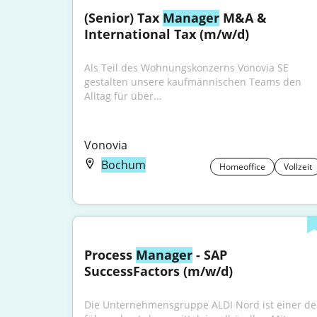
(Senior) Tax 
Manager
 M&A & 
International Tax (m/w/d)
Als Teil des Wohnungskonzerns Vonovia SE 
gestalten unsere kaufmännischen Teams den 
Alltag für über...
Vonovia
Bochum
Homeoffice
Vollzeit
Process 
Manager
 - SAP 
SuccessFactors (m/w/d)
Die Unternehmensgruppe ALDI Nord ist einer der