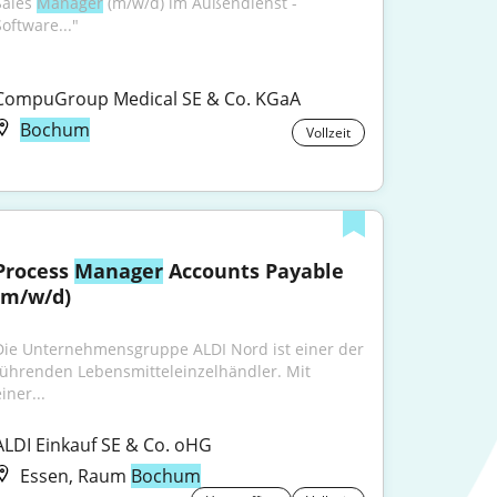
Sales 
Manager
 (m/w/d) im Außendienst - 
Software..."
CompuGroup Medical SE & Co. KGaA
Bochum
Vollzeit
Process 
Manager
 Accounts Payable 
(m/w/d)
Die Unternehmensgruppe ALDI Nord ist einer der 
führenden Lebensmitteleinzelhändler. Mit 
iner...
ALDI Einkauf SE & Co. oHG
Essen, Raum
Bochum