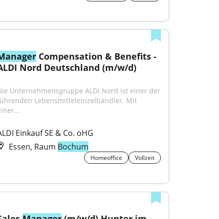
Manager
 Compensation & Benefits - 
ALDI Nord Deutschland (m/w/d)
Die Unternehmensgruppe ALDI Nord ist einer der 
führenden Lebensmitteleinzelhändler. Mit 
iner...
ALDI Einkauf SE & Co. oHG
Essen, Raum
Bochum
Homeoffice
Vollzeit
Sales 
Manager
 (m/w/d) Hunter im 