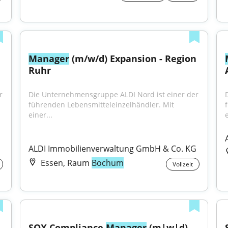
Manager
 (m/w/d) Expansion - Region 
Ruhr
 
Die Unternehmensgruppe ALDI Nord ist einer der 
führenden Lebensmitteleinzelhändler. Mit 
einer...
e
G
ALDI Immobilienverwaltung GmbH & Co. KG
Essen, Raum
Bochum
Vollzeit
SOX Compliance 
Manager
 (m|w|d)