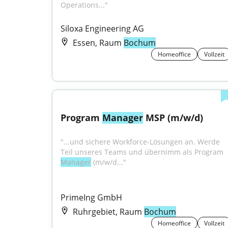
Operations..."
Siloxa Engineering AG
Essen, Raum
Bochum
Homeoffice
Vollzeit
Program 
Manager
 MSP (m/w/d)
"...und sichere Workforce-Lösungen an. Werde 
Teil unseres Teams und übernimm als Program 
Manager
 (m/w/d..."
PrimeIng GmbH
Ruhrgebiet, Raum
Bochum
Homeoffice
Vollzeit