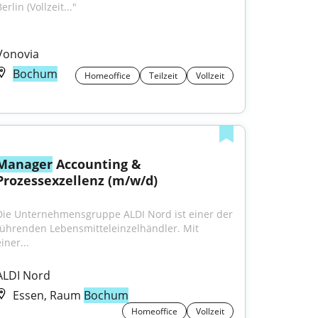
erlin (Vollzeit..."
Vonovia
Bochum
Homeoffice
Teilzeit
Vollzeit
Manager
 Accounting & 
Prozessexzellenz (m/w/d)
Die Unternehmensgruppe ALDI Nord ist einer der 
führenden Lebensmitteleinzelhändler. Mit 
iner...
ALDI Nord
Essen, Raum
Bochum
Homeoffice
Vollzeit