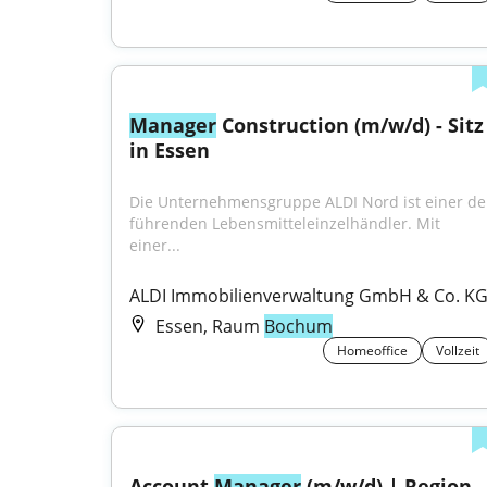
Manager
 Construction (m/w/d) - Sitz 
in Essen
Die Unternehmensgruppe ALDI Nord ist einer der
führenden Lebensmitteleinzelhändler. Mit 
einer...
ALDI Immobilienverwaltung GmbH & Co. K
Essen, Raum
Bochum
Homeoffice
Vollzeit
Account 
Manager
 (m/w/d) | Region 