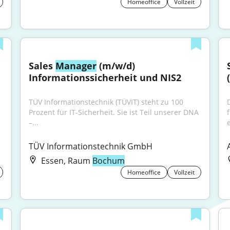
Homeoffice
Vollzeit
Sales 
Manager
 (m/w/d) 
Informationssicherheit und NIS2
TÜV Informationstechnik (TÜVIT) steht zu 100 
Prozent für IT-Sicherheit. Sie ist Teil unserer DNA 
–...
e
TÜV Informationstechnik GmbH
Essen, Raum
Bochum
Homeoffice
Vollzeit