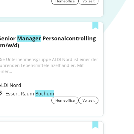
Homeoffice
Vollzeit
Senior 
Manager
 Personalcontrolling 
(m/w/d)
Die Unternehmensgruppe ALDI Nord ist einer der 
führenden Lebensmitteleinzelhändler. Mit 
iner...
ALDI Nord
Essen, Raum
Bochum
Homeoffice
Vollzeit