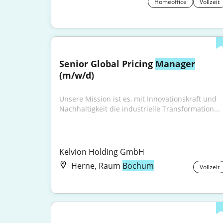
Homeoffice
Vollzeit
Senior Global Pricing 
Manager
(m/w/d)
Unsere Mission ist es, mit Innovationskraft und 
Nachhaltigkeit die industrielle Transformation...
Kelvion Holding GmbH
Herne, Raum
Bochum
Vollzeit