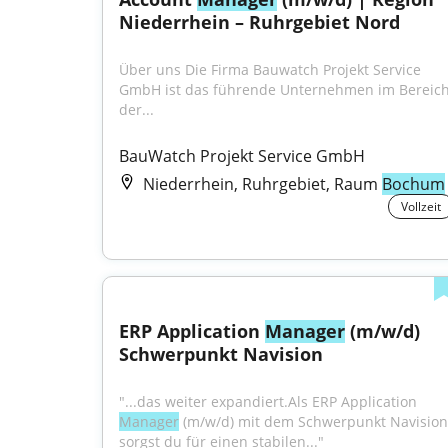
Niederrhein – Ruhrgebiet Nord
Über uns Die Firma Bauwatch Projekt Service 
GmbH ist das führende Unternehmen im Bereich
der...
BauWatch Projekt Service GmbH
Niederrhein, Ruhrgebiet, Raum
Bochum
Vollzeit
ERP Application 
Manager
 (m/w/d) 
Schwerpunkt Navision
"...das weiter expandiert.Als ERP Application 
Manager
 (m/w/d) mit dem Schwerpunkt Navision 
sorgst du für einen stabilen..."