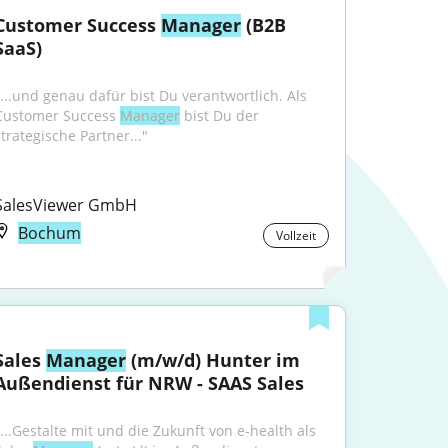
Customer Success 
Manager
 (B2B 
SaaS)
"...und genau dafür bist Du verantwortlich. Als 
Customer Success 
Manager
 bist Du der 
strategische Partner..."
SalesViewer GmbH
Bochum
Vollzeit
Sales 
Manager
 (m/w/d) Hunter im 
Außendienst für NRW - SAAS Sales
"...Gestalte mit und die Zukunft von e-health als 