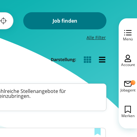
Job finden
Alle Filter
Menü
Darstellung:
Account
Jobagent
hlreiche Stellenangebote für
 einzubringen.
Merken