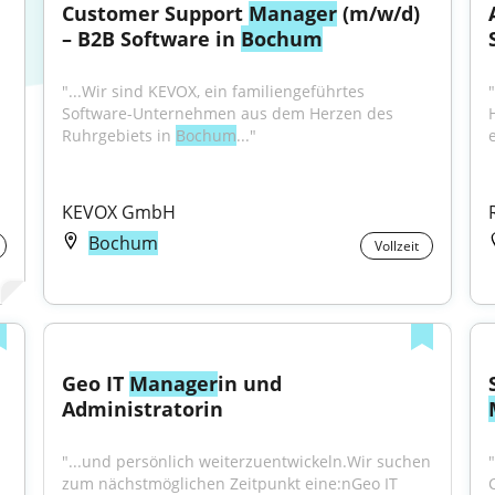
Customer Support 
Manager
 (m/w/d) 
– B2B Software in 
Bochum
"...Wir sind KEVOX, ein familiengeführtes 
"
Software-Unternehmen aus dem Herzen des 
Ruhrgebiets in 
Bochum
..."
KEVOX GmbH
Bochum
Vollzeit
Geo IT 
Manager
in und 
Administratorin
"...und persönlich weiterzuentwickeln.Wir suchen 
zum nächstmöglichen Zeitpunkt eine:nGeo IT 