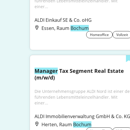
führenden Lebensmitteleinzelhändler. Mit 
einer...
ALDI Einkauf SE & Co. oHG
Essen, Raum
Bochum
Homeoffice
Vollzeit
Manager
 Tax Segment Real Estate 
(m/w/d)
Die Unternehmensgruppe ALDI Nord ist einer der
führenden Lebensmitteleinzelhändler. Mit 
einer...
ALDI Immobilienverwaltung GmbH & Co. K
Herten, Raum
Bochum