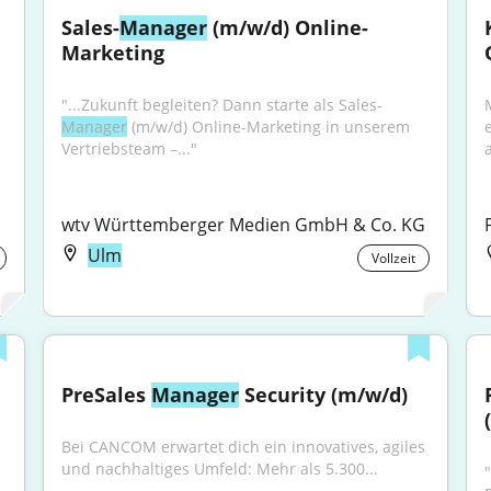
Sales-
Manager
 (m/w/d) Online-
Marketing
"...Zukunft begleiten? Dann starte als Sales-
Manager
 (m/w/d) Online-Marketing in unserem 
Vertriebsteam –..."
a
wtv Württemberger Medien GmbH & Co. KG
Ulm
Vollzeit
PreSales 
Manager
 Security (m/w/d)
Bei CANCOM erwartet dich ein innovatives, agiles 
und nachhaltiges Umfeld: Mehr als 5.300...