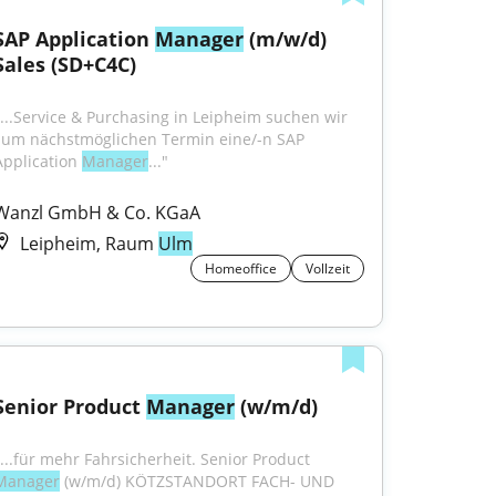
SAP Application 
Manager
 (m/w/d) 
Sales (SD+C4C)
"...Service & Purchasing in Leipheim suchen wir 
zum nächstmöglichen Termin eine/-n SAP 
Application 
Manager
..."
Wanzl GmbH & Co. KGaA
Leipheim, Raum
Ulm
Homeoffice
Vollzeit
Senior Product 
Manager
 (w/m/d)
"...für mehr Fahrsicherheit. Senior Product 
Manager
 (w/m/d) KÖTZSTANDORT FACH- UND 