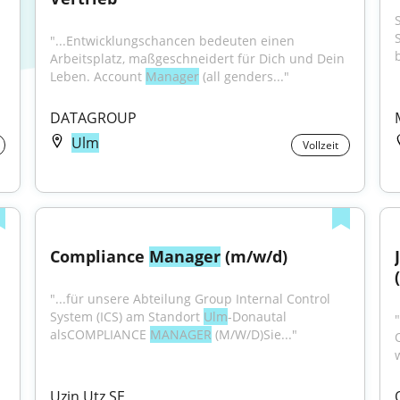
"...Entwicklungschancen bedeuten einen 
b
Arbeitsplatz, maßgeschneidert für Dich und Dein 
Leben. Account 
Manager
 (all genders..."
DATAGROUP
Ulm
Vollzeit
Compliance 
Manager
 (m/w/d)
"...für unsere Abteilung Group Internal Control 
System (ICS) am Standort 
Ulm
-Donautal 
alsCOMPLIANCE 
MANAGER
 (M/W/D)Sie..."
Uzin Utz SE