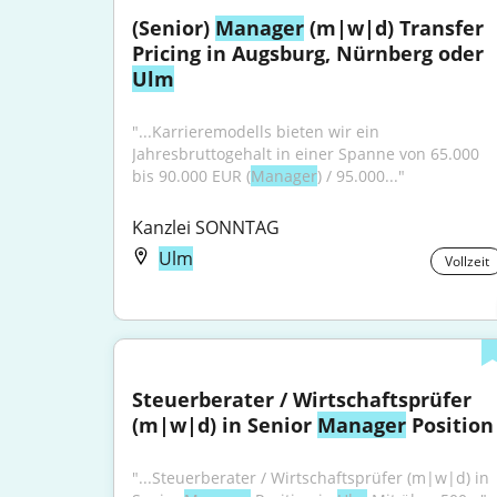
(Senior) 
Manager
 (m|w|d) Transfer 
Pricing in Augsburg, Nürnberg oder 
Ulm
"...Karrieremodells bieten wir ein 
Jahresbruttogehalt in einer Spanne von 65.000 
bis 90.000 EUR (
Manager
) / 95.000..."
Kanzlei SONNTAG
Ulm
Vollzeit
Steuerberater / Wirtschaftsprüfer 
(m|w|d) in Senior 
Manager
 Position
"...Steuerberater / Wirtschaftsprüfer (m|w|d) in 