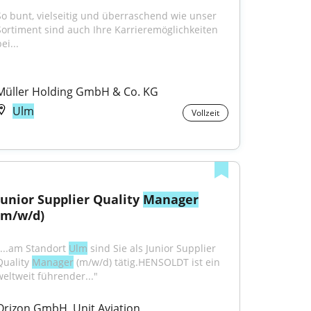
So bunt, vielseitig und überraschend wie unser 
Sortiment sind auch Ihre Karrieremöglichkeiten 
ei...
Müller Holding GmbH & Co. KG
Ulm
Vollzeit
Junior Supplier Quality 
Manager
(m/w/d)
"...am Standort 
Ulm
 sind Sie als Junior Supplier 
Quality 
Manager
 (m/w/d) tätig.HENSOLDT ist ein 
weltweit führender..."
Orizon GmbH, Unit Aviation