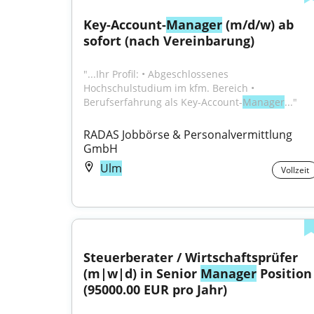
Key-Account-
Manager
 (m/d/w) ab 
sofort (nach Vereinbarung)
"...Ihr Profil: • Abgeschlossenes 
Hochschulstudium im kfm. Bereich • 
Berufserfahrung als Key-Account-
Manager
..."
RADAS Jobbörse & Personalvermittlung 
GmbH
Ulm
Vollzeit
Steuerberater / Wirtschaftsprüfer 
(m|w|d) in Senior 
Manager
 Position 
(95000.00 EUR pro Jahr)