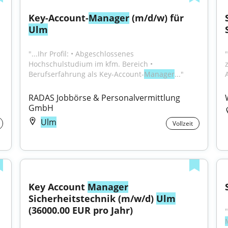
Key-Account-
Manager
 (m/d/w) für 
Ulm
"...Ihr Profil: • Abgeschlossenes 
Hochschulstudium im kfm. Bereich • 
Berufserfahrung als Key-Account-
Manager
..."
RADAS Jobbörse & Personalvermittlung 
GmbH
Ulm
Vollzeit
Key Account 
Manager
Sicherheitstechnik (m/w/d) 
Ulm
(36000.00 EUR pro Jahr)