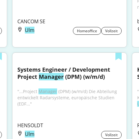
CANCOM SE
Ulm
Homeoffice
Vollzeit
Systems Engineer / Development 
Project 
Manager
 (DPM) (w/m/d)
"...Project 
Manager
 (DPM) (w/m/d) Die Abteilung 
"
entwickelt Radarsysteme, europäische Studien 
(EDF..."
HENSOLDT
Ulm
Vollzeit