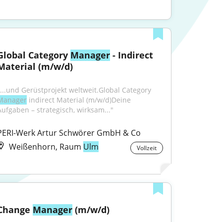
Global Category 
Manager
 - Indirect 
Material (m/w/d)
"...und Gerüstprojekt weltweit.Global Category 
Manager
 indirect Material (m/w/d)Deine 
Aufgaben – strategisch, wirksam..."
PERI-Werk Artur Schwörer GmbH & Co
Weißenhorn, Raum
Ulm
Vollzeit
Change 
Manager
 (m/w/d)