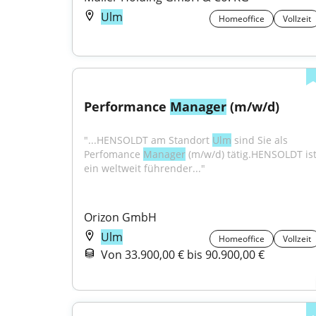
Ulm
Homeoffice
Vollzeit
Performance 
Manager
 (m/w/d)
"...HENSOLDT am Standort 
Ulm
 sind Sie als 
Perfomance 
Manager
 (m/w/d) tätig.HENSOLDT ist
ein weltweit führender..."
Orizon GmbH
Ulm
Homeoffice
Vollzeit
Von 33.900,00 € bis 90.900,00 €