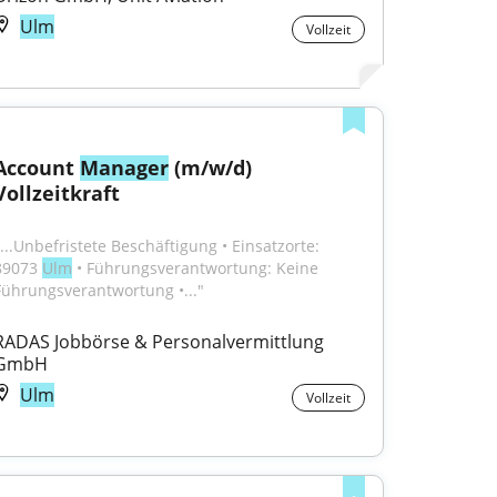
Ulm
Vollzeit
Account 
Manager
 (m/w/d) 
Vollzeitkraft
"...Unbefristete Beschäftigung • Einsatzorte: 
89073 
Ulm
 • Führungsverantwortung: Keine 
Führungsverantwortung •..."
RADAS Jobbörse & Personalvermittlung 
GmbH
Ulm
Vollzeit