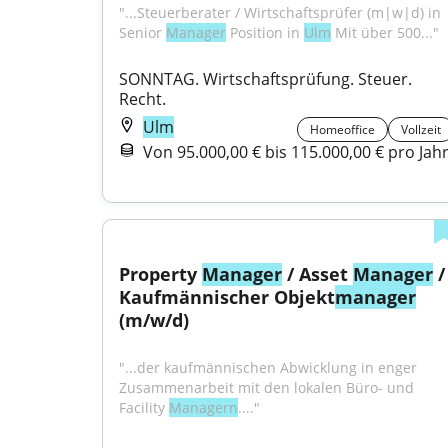
"...Steuerberater / Wirtschaftsprüfer (m|w|d) in 
Senior 
Manager
 Position in 
Ulm
 Mit über 500..."
SONNTAG. Wirtschaftsprüfung. Steuer. 
Recht.
Ulm
Homeoffice
Vollzeit
Von 95.000,00 € bis 115.000,00 € pro Jah
Property 
Manager
 / Asset 
Manager
 / 
Kaufmännischer Objekt
manager
(m/w/d)
"...der kaufmännischen Abwicklung in enger 
Zusammenarbeit mit den lokalen Büro- und 
Facility 
Managern
...."