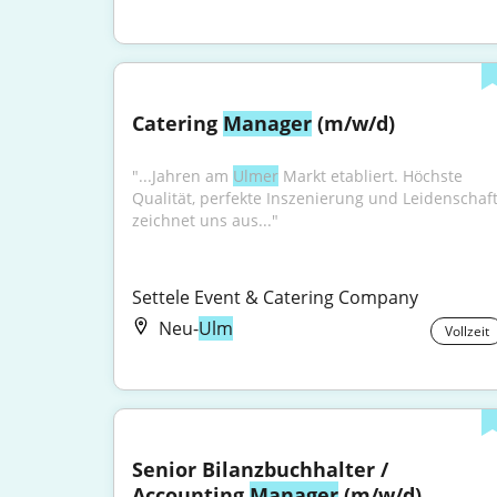
Catering 
Manager
 (m/w/d)
"...Jahren am 
Ulmer
 Markt etabliert. Höchste 
Qualität, perfekte Inszenierung und Leidenschaft
zeichnet uns aus..."
Settele Event & Catering Company
Neu-
Ulm
Vollzeit
Senior Bilanzbuchhalter / 
Accounting 
Manager
 (m/w/d)