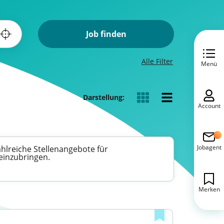
Job finden
Alle Filter
Menü
Darstellung:
Account
Jobagent
hlreiche Stellenangebote für
 einzubringen.
Merken