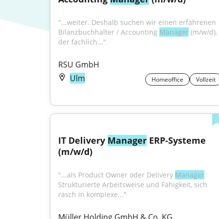
"...weiter. Deshalb suchen wir einen erfahrenen 
Bilanzbuchhalter / Accounting 
Manager
 (m/w/d), 
der fachlich..."
RSU GmbH
Ulm
Homeoffice
Vollzeit
IT Delivery 
Manager
 ERP-Systeme 
(m/w/d)
"...als Product Owner oder Delivery 
Manager
Strukturierte Arbeitsweise und Fähigkeit, sich 
rasch in komplexe..."
Müller Holding GmbH & Co. KG