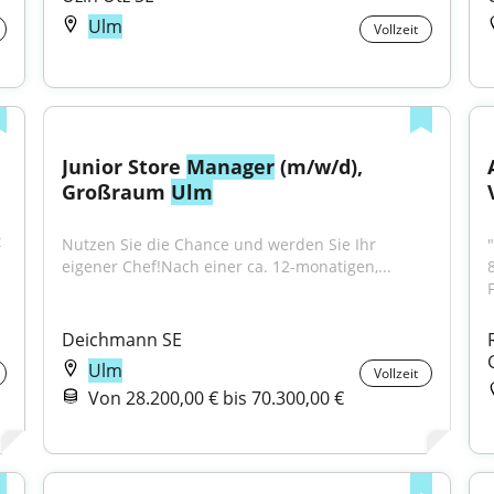
Ulm
Vollzeit
Junior Store 
Manager
 (m/w/d), 
Großraum 
Ulm
 
Nutzen Sie die Chance und werden Sie Ihr 
eigener Chef!Nach einer ca. 12-monatigen,...
Deichmann SE
Ulm
Vollzeit
Von 28.200,00 € bis 70.300,00 €