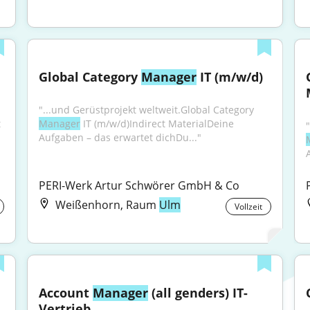
Global Category 
Manager
 IT (m/w/d)
"...und Gerüstprojekt weltweit.Global Category 
 
Manager
 IT (m/w/d)Indirect MaterialDeine 
Aufgaben – das erwartet dichDu..."
PERI-Werk Artur Schwörer GmbH & Co
Weißenhorn, Raum
Ulm
Vollzeit
Account 
Manager
 (all genders) IT-
Vertrieb