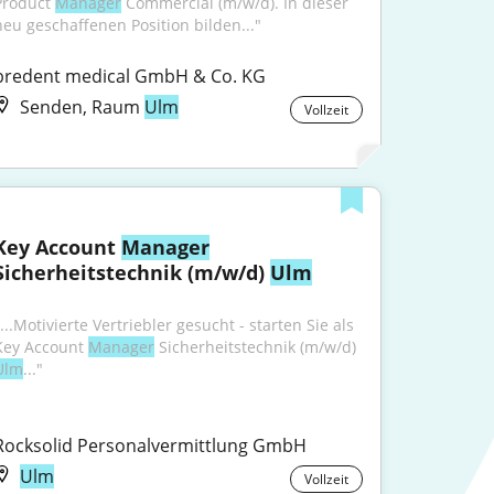
Product 
Manager
 Commercial (m/w/d). In dieser 
neu geschaffenen Position bilden..."
bredent medical GmbH & Co. KG
Senden, Raum
Ulm
Vollzeit
Key Account 
Manager
Sicherheitstechnik (m/w/d) 
Ulm
...Motivierte Vertriebler gesucht - starten Sie als 
Key Account 
Manager
 Sicherheitstechnik (m/w/d) 
Ulm
..."
Rocksolid Personalvermittlung GmbH
Ulm
Vollzeit