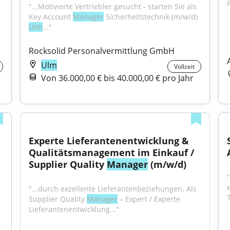
"...Motivierte Vertriebler gesucht - starten Sie als 
Key Account 
Manager
 Sicherheitstechnik (m/w/d) 
Ulm
..."
Rocksolid Personalvermittlung GmbH
Ulm
Vollzeit
r
Von 36.000,00 € bis 40.000,00 € pro Jahr
Experte Lieferantenentwicklung & 
Qualitätsmanagement im Einkauf / 
Supplier Quality 
Manager
 (m/w/d)
"...durch exzellente Lieferantenbeziehungen. Als 
T
Supplier Quality 
Manager
 – Expert / Experte 
Lieferantenentwicklung..."