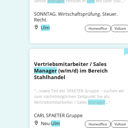
Senior 
Manager
 Position in 
Ulm
 Mit über 500..."
SONNTAG. Wirtschaftsprüfung. Steuer. 
Recht.
Ulm
Homeoffice
Vollzeit
Vertriebsmitarbeiter / Sales 
Manager
 (w/m/d) im Bereich 
Stahlhandel
"...sowie Teil der SPAETER Gruppe – suchen wir 
zum nächstmöglichen Zeitpunkt Sie als: 
Vertriebsmitarbeiter / Sales 
Manager
..."
CARL SPAETER Gruppe
Neu-
Ulm
Homeoffice
Vollzeit