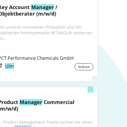
Key Account 
Manager
 / 
Objektberater (m/w/d)
Mit unseren innovativen Produkten und der 
etablierten Premiummarke RETANOL® setzen wir 
ls...
PCT Performance Chemicals GmbH
Ulm
Vollzeit
Product 
Manager
 Commercial 
(m/w/d)
"...Product-Management-Teams suchen wir einen 