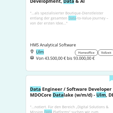
Development, 
Data
 & AI
"...als spezialisierter Boutique-Dienstleister 
entlang der gesamten 
Data
-to-Value-Journey – 
von der ersten Idee..."
HMS Analytical Software
Ulm
Homeoffice
Vollzeit
Von 43.500,00 € bis 93.000,00 €
Data
 Engineer / Software Developer 
MDOCore 
Data
lake (w/m/d) - 
Ulm
, D
"...notiert. Für den Bereich „Digital Solutions & 
Mission 
Data
 Platforms“ suchen wir zum 