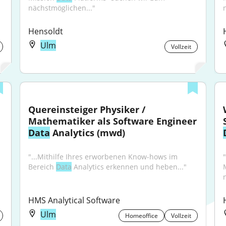
nächstmöglichen..."
Hensoldt
Ulm
Vollzeit
Quereinsteiger Physiker / 
Mathematiker als Software Engineer 
Data
 Analytics (mwd)
"...Mithilfe Ihres erworbenen Know-hows im 
"
Bereich 
Data
 Analytics erkennen und heben..."
HMS Analytical Software
Ulm
Homeoffice
Vollzeit