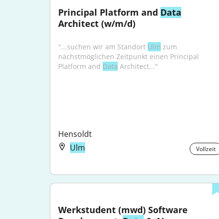
Principal Platform and 
Data
Architect (w/m/d)
"...suchen wir am Standort 
Ulm
 zum 
nächstmöglichen Zeitpunkt einen Principal 
Platform and 
Data
 Architect..."
Hensoldt
Ulm
Vollzeit
Werkstudent (mwd) Software 