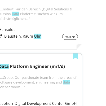
...notiert. Für den Bereich „Digital Solutions & 
Mission 
Data
 Platforms“ suchen wir zum 
nächstmöglichen..."
Hensoldt
Blaustein, Raum
Ulm
Vollzeit
Data
 Platform Engineer (m/f/d)
"...Group. Our passionate team from the areas of 
software development, engineering and 
data
science works..."
Liebherr Digital Development Center GmbH