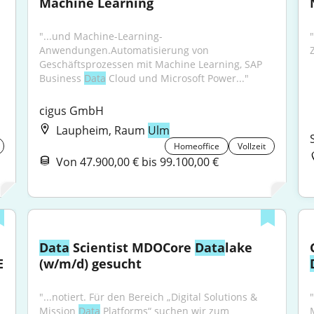
Machine Learning
"...und Machine-Learning-
Anwendungen.Automatisierung von 
Geschäftsprozessen mit Machine Learning, SAP 
Business 
Data
 Cloud und Microsoft Power..."
cigus GmbH
Laupheim, Raum
Ulm
Homeoffice
Vollzeit
Von 47.900,00 € bis 99.100,00 €
Data
 Scientist MDOCore 
Data
lake 
E
(w/m/d) gesucht
"...notiert. Für den Bereich „Digital Solutions & 
"
Mission 
Data
 Platforms“ suchen wir zum 