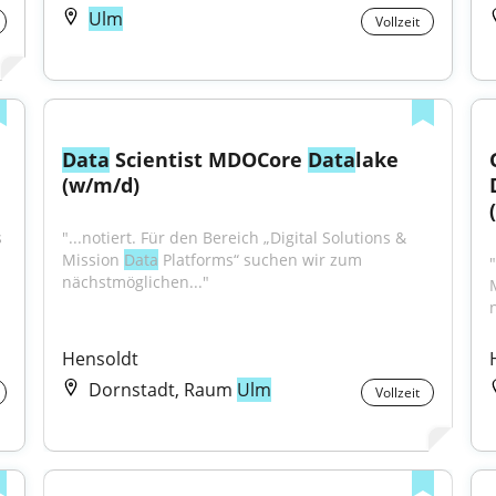
Ulm
Vollzeit
Data
 Scientist MDOCore 
Data
lake 
(w/m/d)
 
"...notiert. Für den Bereich „Digital Solutions & 
Mission 
Data
 Platforms“ suchen wir zum 
"
nächstmöglichen..."
Hensoldt
Dornstadt, Raum
Ulm
Vollzeit