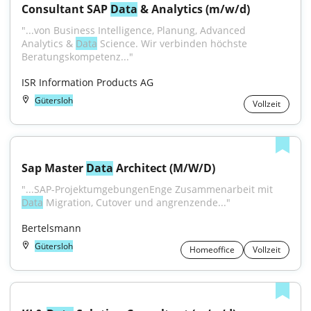
Consultant SAP 
Data
 & Analytics (m/w/d)
"...von Business Intelligence, Planung, Advanced 
Analytics & 
Data
 Science. Wir verbinden höchste 
Beratungskompetenz..."
ISR Information Products AG
Gütersloh
Vollzeit
Sap Master 
Data
 Architect (M/W/D)
"...SAP-ProjektumgebungenEnge Zusammenarbeit mit 
Data
 Migration, Cutover und angrenzende..."
Bertelsmann
Gütersloh
Homeoffice
Vollzeit