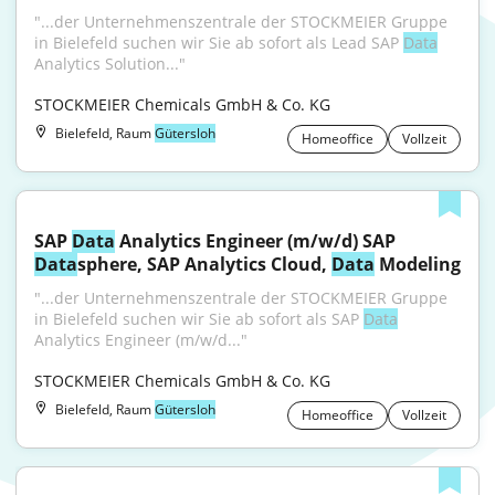
"...der Unternehmenszentrale der STOCKMEIER Gruppe 
in Bielefeld suchen wir Sie ab sofort als Lead SAP 
Data
Analytics Solution..."
STOCKMEIER Chemicals GmbH & Co. KG
Bielefeld, Raum
Gütersloh
Homeoffice
Vollzeit
SAP 
Data
 Analytics Engineer (m/w/d) SAP 
Data
sphere, SAP Analytics Cloud, 
Data
 Modeling
"...der Unternehmenszentrale der STOCKMEIER Gruppe 
in Bielefeld suchen wir Sie ab sofort als SAP 
Data
Analytics Engineer (m/w/d..."
STOCKMEIER Chemicals GmbH & Co. KG
Bielefeld, Raum
Gütersloh
Homeoffice
Vollzeit