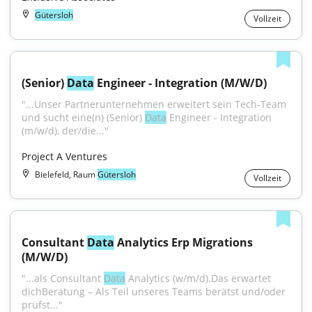
Gütersloh
Vollzeit
(Senior) 
Data
 Engineer - Integration (M/W/D)
"...Unser Partnerunternehmen erweitert sein Tech-Team 
und sucht eine(n) (Senior) 
Data
 Engineer - Integration 
(m/w/d), der/die..."
Project A Ventures
Bielefeld, Raum
Gütersloh
Vollzeit
Consultant 
Data
 Analytics Erp Migrations 
(M/W/D)
"...als Consultant 
Data
 Analytics (w/m/d).Das erwartet 
dichBeratung – Als Teil unseres Teams berätst und/oder 
prüfst..."