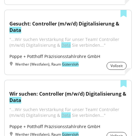
Gesucht: Controller (m/w/d) Digitalisierung & 
Data
"...Wir suchen Verstärkung für unser Team! Controller 
(m/w/d) Digitalisierung & 
Data
 Sie verbinden..."
Poppe + Potthoff Präzisionsstahlrohre GmbH
Werther (Westfalen), Raum
Gütersloh
Vollzeit
Wir suchen: Controller (m/w/d) Digitalisierung & 
Data
"...Wir suchen Verstärkung für unser Team! Controller 
(m/w/d) Digitalisierung & 
Data
 Sie verbinden..."
Poppe + Potthoff Präzisionsstahlrohre GmbH
Werther (Westfalen), Raum
Gütersloh
Vollzeit