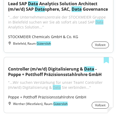
Lead SAP 
Data
 Analytics Solution Architect 
(m/w/d) SAP 
Data
sphere, SAC, 
Data
 Governance
"...der Unternehmenszentrale der STOCKMEIER Gruppe 
in Bielefeld suchen wir Sie ab sofort als Lead SAP 
Data
Analytics Solution..."
STOCKMEIER Chemicals GmbH & Co. KG
Bielefeld, Raum
Gütersloh
Vollzeit
Controller (m/w/d) Digitalisierung & 
Data
 - 
Poppe + Potthoff Präzisionsstahlrohre GmbH
"...Wir suchen Verstärkung für unser Team! Controller 
(m/w/d) Digitalisierung & 
Data
 Sie verbinden..."
Poppe + Potthoff Präzisionsstahlrohre GmbH
Werther (Westfalen), Raum
Gütersloh
Vollzeit