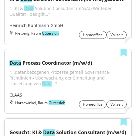
"...KI & 
Data
 Solution Consultant (m/w/d) Wir leben 
Qualität - das gilt..."
Heinrich Kühlmann GmbH
Rietberg, Raum
Gütersloh
Homeoffice
Vollzeit
Data
 Process Coordinator (m/w/d)
"...datenbezogenen Prozesse gemäß Governance-
Richtlinien - Überwachung der Einhaltung und 
Umsetzung von 
Data
..."
CLAAS
Harsewinkel, Raum
Gütersloh
Homeoffice
Vollzeit
Gesucht: KI & 
Data
 Solution Consultant (m/w/d)