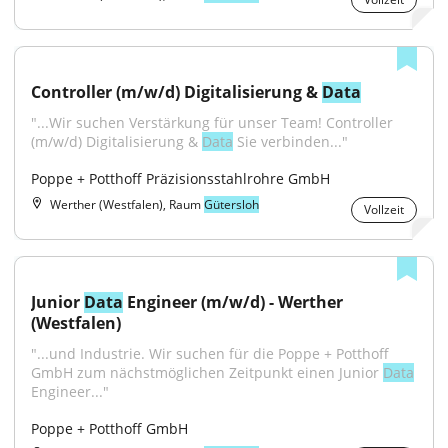
Controller (m/w/d) Digitalisierung & 
Data
"...Wir suchen Verstärkung für unser Team! Controller 
(m/w/d) Digitalisierung & 
Data
 Sie verbinden..."
Poppe + Potthoff Präzisionsstahlrohre GmbH
Werther (Westfalen), Raum
Gütersloh
Vollzeit
Junior 
Data
 Engineer (m/w/d) - Werther 
(Westfalen)
"...und Industrie. Wir suchen für die Poppe + Potthoff 
GmbH zum nächstmöglichen Zeitpunkt einen Junior 
Data
Engineer..."
Poppe + Potthoff GmbH