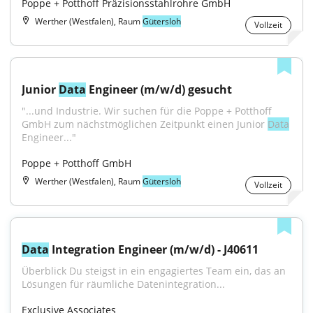
Poppe + Potthoff Präzisionsstahlrohre GmbH
Werther (Westfalen), Raum
Gütersloh
Vollzeit
Junior 
Data
 Engineer (m/w/d) gesucht
"...und Industrie. Wir suchen für die Poppe + Potthoff 
GmbH zum nächstmöglichen Zeitpunkt einen Junior 
Data
Engineer..."
Poppe + Potthoff GmbH
Werther (Westfalen), Raum
Gütersloh
Vollzeit
Data
 Integration Engineer (m/w/d) - J40611
Überblick Du steigst in ein engagiertes Team ein, das an 
Lösungen für räumliche Datenintegration...
Exclusive Associates