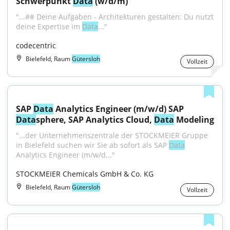
Schwerpunkt 
Data
 (w/d/m)
"...## Deine Aufgaben - Architekturen gestalten: Du nutzt 
deine Expertise im 
Data
..."
codecentric
Bielefeld, Raum
Gütersloh
Vollzeit
SAP 
Data
 Analytics Engineer (m/w/d) SAP 
Data
sphere, SAP Analytics Cloud, 
Data
 Modeling
"...der Unternehmenszentrale der STOCKMEIER Gruppe 
in Bielefeld suchen wir Sie ab sofort als SAP 
Data
Analytics Engineer (m/w/d..."
STOCKMEIER Chemicals GmbH & Co. KG
Bielefeld, Raum
Gütersloh
Vollzeit