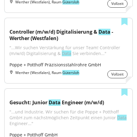
Werther (Westfalen), Raum
Gütersloh
Vollzeit
Controller (m/w/d) Digitalisierung & 
Data
 - 
Werther (Westfalen)
"...Wir suchen Verstärkung für unser Team! Controller 
(m/w/d) Digitalisierung & 
Data
 Sie verbinden..."
Poppe + Potthoff Präzisionsstahlrohre GmbH
Werther (Westfalen), Raum
Gütersloh
Vollzeit
Gesucht: Junior 
Data
 Engineer (m/w/d)
"...und Industrie. Wir suchen für die Poppe + Potthoff 
GmbH zum nächstmöglichen Zeitpunkt einen Junior 
Data
Engineer..."
Poppe + Potthoff GmbH