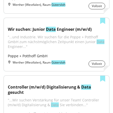
Werther (Westfalen), Raum
Gütersloh
Vollzeit
Wir suchen: Junior 
Data
 Engineer (m/w/d)
"...und Industrie. Wir suchen für die Poppe + Potthoff 
GmbH zum nächstmöglichen Zeitpunkt einen Junior 
Data
Engineer..."
Poppe + Potthoff GmbH
Werther (Westfalen), Raum
Gütersloh
Vollzeit
Controller (m/w/d) Digitalisierung & 
Data
gesucht
"...Wir suchen Verstärkung für unser Team! Controller 
(m/w/d) Digitalisierung & 
Data
 Sie verbinden..."