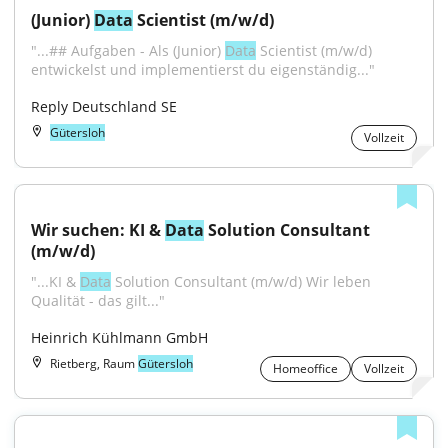
(Junior) 
Data
 Scientist (m/w/d)
"...## Aufgaben - Als (Junior) 
Data
 Scientist (m/w/d) 
entwickelst und implementierst du eigenständig..."
Reply Deutschland SE
Gütersloh
Vollzeit
Wir suchen: KI & 
Data
 Solution Consultant 
(m/w/d)
"...KI & 
Data
 Solution Consultant (m/w/d) Wir leben 
Qualität - das gilt..."
Heinrich Kühlmann GmbH
Rietberg, Raum
Gütersloh
Homeoffice
Vollzeit