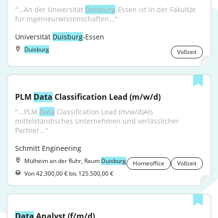
"...An der Universität 
Duisburg
-Essen ist in der Fakultät 
für Ingenieurwissenschaften..."
Universität 
Duisburg
-Essen
Duisburg
Vollzeit
PLM 
Data
 Classification Lead (m/w/d)
"...PLM 
Data
 Classification Lead (m/w/d)Als 
mittelständisches Unternehmen und verlässlicher 
Partner..."
Schmitt Engineering
Mülheim an der Ruhr, Raum
Duisburg
Homeoffice
Vollzeit
Von 42.300,00 € bis 125.500,00 €
Data
 Analyst (f/m/d)