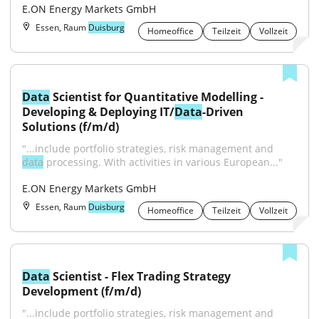
E.ON Energy Markets GmbH
Essen, Raum
Duisburg
Homeoffice
Teilzeit
Vollzeit
Data
 Scientist for Quantitative Modelling - 
Developing & Deploying IT/
Data
-Driven 
Solutions (f/m/d)
"...include portfolio strategies, risk management and 
data
 processing. With activities in various European..."
E.ON Energy Markets GmbH
Essen, Raum
Duisburg
Homeoffice
Teilzeit
Vollzeit
Data
 Scientist - Flex Trading Strategy 
Development (f/m/d)
"...include portfolio strategies, risk management and 