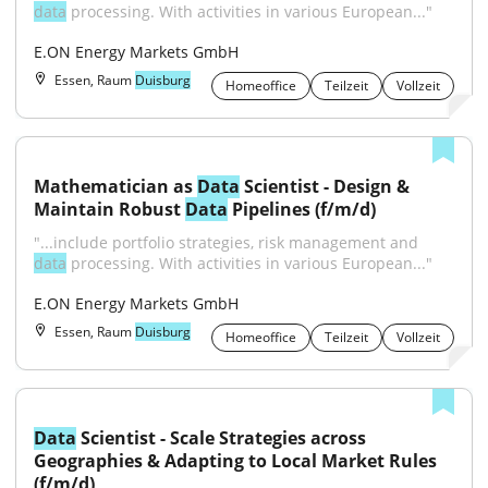
data
 processing. With activities in various European..."
E.ON Energy Markets GmbH
Essen, Raum
Duisburg
Homeoffice
Teilzeit
Vollzeit
Mathematician as 
Data
 Scientist - Design & 
Maintain Robust 
Data
 Pipelines (f/m/d)
"...include portfolio strategies, risk management and 
data
 processing. With activities in various European..."
E.ON Energy Markets GmbH
Essen, Raum
Duisburg
Homeoffice
Teilzeit
Vollzeit
Data
 Scientist - Scale Strategies across 
Geographies & Adapting to Local Market Rules 
(f/m/d)