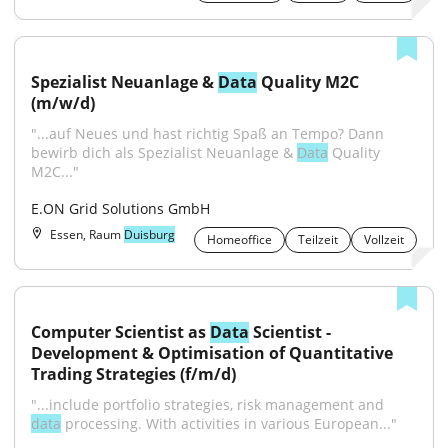
Spezialist Neuanlage & 
Data
 Quality M2C 
(m/w/d)
"...auf Neues und hast richtig Spaß an Tempo? Dann 
bewirb dich als Spezialist Neuanlage & 
Data
 Quality 
M2C..."
E.ON Grid Solutions GmbH
Essen, Raum
Duisburg
Homeoffice
Teilzeit
Vollzeit
Computer Scientist as 
Data
 Scientist - 
Development & Optimisation of Quantitative 
Trading Strategies (f/m/d)
"...include portfolio strategies, risk management and 
data
 processing. With activities in various European..."