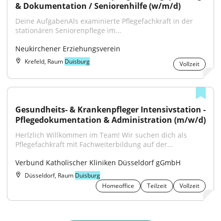
& Dokumentation / Seniorenhilfe (w/m/d)
Deine AufgabenAls examinierte Pflegefachkraft in der 
stationären Seniorenpflege im...
Neukirchener Erziehungsverein
Krefeld, Raum
Duisburg
Vollzeit
Gesundheits- & Krankenpfleger Intensivstation - 
Pflegedokumentation & Administration (m/w/d)
Herlzlich Willkommen im Team! Wir suchen dich als 
Pflegefachkraft mit Fachweiterbildung auf der...
Verbund Katholischer Kliniken Düsseldorf gGmbH
Düsseldorf, Raum
Duisburg
Homeoffice
Teilzeit
Vollzeit