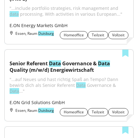
"...include portfolio strategies, risk management and 
data
 processing. With activities in various European..."
E.ON Energy Markets GmbH
Essen, Raum
Duisburg
Homeoffice
Teilzeit
Vollzeit
Senior Referent 
Data
 Governance & 
Data
Quality (m/w/d) Energiewirtschaft
"...auf Neues und hast richtig Spaß an Tempo? Dann 
bewirb dich als Senior Referent 
Data
 Governance & 
Data
..."
E.ON Grid Solutions GmbH
Essen, Raum
Duisburg
Homeoffice
Teilzeit
Vollzeit