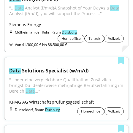
"...
Data
 Analyst (f/m/d)A Snapshot of Your DayAs a 
Data
Analyst (f/m/d), you will support the Process..."
Siemens Energy
Mülheim an der Ruhr, Raum
Duisburg
Homeoffice
Teilzeit
Vollzeit
Von 41.300,00 € bis 88.500,00 €
Data
 Solutions Specialist (w/m/d)
"...oder eine vergleichbare Qualifikation. Zusätzlich 
bringst Du idealerweise mehrjährige Berufserfahrung im 
Bereich 
Data
..."
KPMG AG Wirtschaftsprüfungsgesellschaft
Düsseldorf, Raum
Duisburg
Homeoffice
Vollzeit