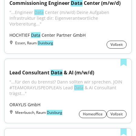
Commissioning Engineer 
Data
 Center (m/w/d)
"...Engineer 
Data
 Center (m/w/d) Deine Aufgaben 
Infrastruktur liegt dir: Eigenverantwortliche 
Vorbereitung..."
HOCHTIEF 
Data
 Center Partner GmbH
Essen, Raum
Duisburg
Vollzeit
Lead Consultant 
Data
 & AI (m/w/d)
"...für den du brennst? Dann sollten wir sprechen. JOIN 
#TEAMORAYLISPEOPLEAls Lead 
Data
 & AI Consultant 
trägst..."
ORAYLIS GmbH
Meerbusch, Raum
Duisburg
Homeoffice
Vollzeit