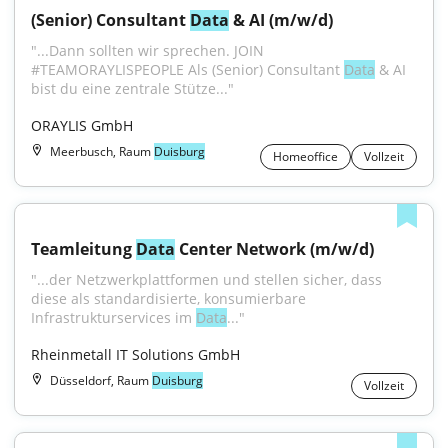
(Senior) Consultant 
Data
 & AI (m/w/d)
"...Dann sollten wir sprechen. JOIN 
#TEAMORAYLISPEOPLE Als (Senior) Consultant 
Data
 & AI 
bist du eine zentrale Stütze..."
ORAYLIS GmbH
Meerbusch, Raum
Duisburg
Homeoffice
Vollzeit
Teamleitung 
Data
 Center Network (m/w/d)
"...der Netzwerkplattformen und stellen sicher, dass 
diese als standardisierte, konsumierbare 
Infrastrukturservices im 
Data
..."
Rheinmetall IT Solutions GmbH
Düsseldorf, Raum
Duisburg
Vollzeit