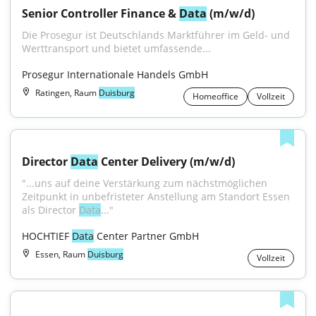
Senior Controller Finance & 
Data
 (m/w/d)
Die Prosegur ist Deutschlands Marktführer im Geld- und 
Werttransport und bietet umfassende...
Prosegur Internationale Handels GmbH
Ratingen, Raum
Duisburg
Homeoffice
Vollzeit
Director 
Data
 Center Delivery (m/w/d)
"...uns auf deine Verstärkung zum nächstmöglichen 
Zeitpunkt in unbefristeter Anstellung am Standort Essen 
als Director 
Data
..."
HOCHTIEF 
Data
 Center Partner GmbH
Essen, Raum
Duisburg
Vollzeit