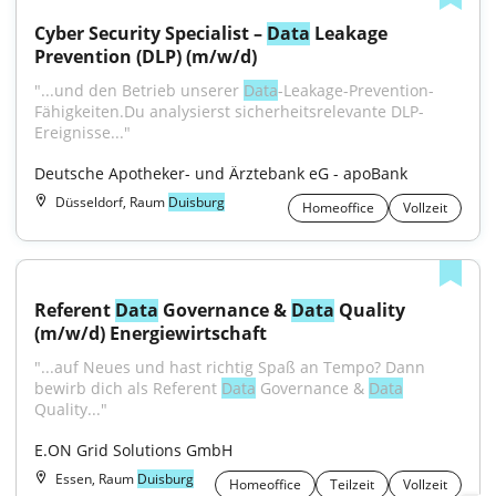
Cyber Security Specialist – 
Data
 Leakage 
Prevention (DLP) (m/w/d)
"...und den Betrieb unserer 
Data
-Leakage-Prevention-
Fähigkeiten.Du analysierst sicherheitsrelevante DLP-
Ereignisse..."
Deutsche Apotheker- und Ärztebank eG - apoBank
Düsseldorf, Raum
Duisburg
Homeoffice
Vollzeit
Referent 
Data
 Governance & 
Data
 Quality 
(m/w/d) Energiewirtschaft
"...auf Neues und hast richtig Spaß an Tempo? Dann 
bewirb dich als Referent 
Data
 Governance & 
Data
Quality..."
E.ON Grid Solutions GmbH
Essen, Raum
Duisburg
Homeoffice
Teilzeit
Vollzeit