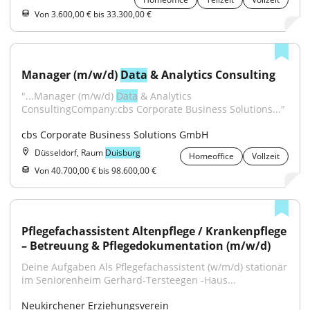
Von 3.600,00 € bis 33.300,00 €
Manager (m/w/d) 
Data
 & Analytics Consulting
"...Manager (m/w/d) 
Data
 & Analytics 
ConsultingCompany:cbs Corporate Business Solutions..."
cbs Corporate Business Solutions GmbH
Düsseldorf, Raum
Duisburg
Homeoffice
Vollzeit
Von 40.700,00 € bis 98.600,00 €
Pflegefachassistent Altenpflege / Krankenpflege 
– Betreuung & Pflegedokumentation (m/w/d)
Deine Aufgaben Als Pflegefachassistent (w/m/d) stationär 
im Seniorenheim Gerhard-Tersteegen -Haus...
Neukirchener Erziehungsverein