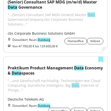
(Senior) Consultant SAP MDG (m/w/d) Master 
Data
 Governance
"...(Senior) Consultant SAP MDG (m/w/d) Master 
Data
GovernanceCompany:cbs Corporate Business 
Solutions..."
cbs Corporate Business Solutions GmbH
Düsseldorf, Raum
Duisburg
Homeoffice
Vollzeit
Von 47.700,00 € bis 129.600,00 €
Praktikum Product Management 
Data
 Economy 
& 
Data
spaces
"...und Gesellschaft nachhaltig. Technologien wie Cloud 
Computing, Künstliche Intelligenz, Big 
Data
, Internet of 
Things..."
Deutsche Telekom AG
Düsseldorf, Raum
Duisburg
Homeoffice
Teilzeit
Vollzeit