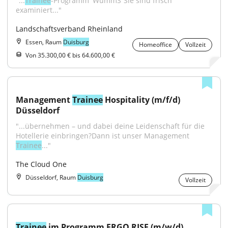
"...
Trainee
-Programm 'WummS“Sie sind frisch 
examiniert..."
Landschaftsverband Rheinland
Essen, Raum
Duisburg
Homeoffice
Vollzeit
Von 35.300,00 € bis 64.600,00 €
Management 
Trainee
 Hospitality (m/f/d) 
Düsseldorf
"...übernehmen – und dabei deine Leidenschaft für die 
Hotellerie einbringen?Dann ist unser Management 
Trainee
..."
The Cloud One
Düsseldorf, Raum
Duisburg
Vollzeit
Trainee
 im Programm ERGO RISE (m/w/d)