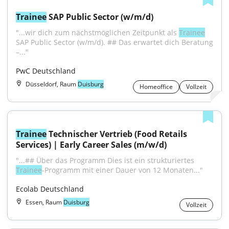
Trainee
 SAP Public Sector (w/m/d)
"...wir dich zum nächstmöglichen Zeitpunkt als 
Trainee
SAP Public Sector (w/m/d). ## Das erwartet dich Beratung 
–..."
PwC Deutschland
Düsseldorf, Raum
Duisburg
Homeoffice
Vollzeit
Trainee
 Technischer Vertrieb (Food Retails 
Services) | Early Career Sales (m/w/d)
"...## Über das Programm Dies ist ein strukturiertes 
Trainee
-Programm mit einer Dauer von 12 Monaten..."
Ecolab Deutschland
Essen, Raum
Duisburg
Vollzeit