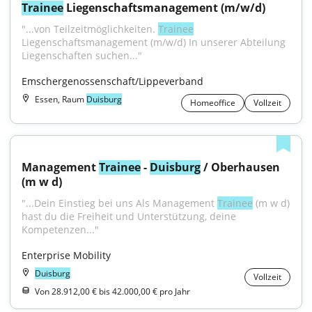
Trainee
 Liegenschaftsmanagement (m/w/d)
"...von Teilzeitmöglichkeiten. 
Trainee
Liegenschaftsmanagement (m/w/d) In unserer Abteilung 
Liegenschaften suchen..."
Emschergenossenschaft/Lippeverband
Essen, Raum
Duisburg
Homeoffice
Vollzeit
Management 
Trainee
 - 
Duisburg
 / Oberhausen 
(m w d)
"...Dein Einstieg bei uns Als Management 
Trainee
 (m w d) 
hast du die Freiheit und Unterstützung, deine 
Kompetenzen..."
Enterprise Mobility
Duisburg
Vollzeit
Von 28.912,00 € bis 42.000,00 € pro Jahr