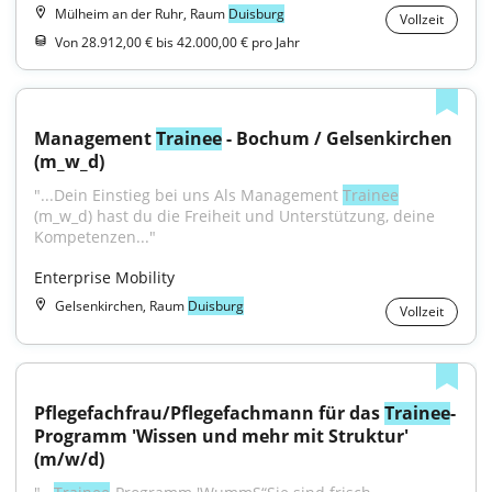
Mülheim an der Ruhr, Raum
Duisburg
Vollzeit
Von 28.912,00 € bis 42.000,00 € pro Jahr
Management 
Trainee
 - Bochum / Gelsenkirchen 
(m_w_d)
"...Dein Einstieg bei uns Als Management 
Trainee
(m_w_d) hast du die Freiheit und Unterstützung, deine 
Kompetenzen..."
Enterprise Mobility
Gelsenkirchen, Raum
Duisburg
Vollzeit
Pflegefachfrau/Pflegefachmann für das 
Trainee
-
Programm 'Wissen und mehr mit Struktur' 
(m/w/d)