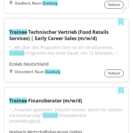
Gladbeck, Raum
Duisburg
Vollzeit
Trainee
 Technischer Vertrieb (Food Retails 
Services) | Early Career Sales (m/w/d)
"...## Über das Programm Dies ist ein strukturiertes 
Trainee
-Programm mit einer Dauer von 12 Monaten..."
Ecolab Deutschland
Düsseldorf, Raum
Duisburg
Vollzeit
Trainee
 Finanzberater (m/w/d)
"...Finanzen gestalten. Zukunft formen. Bereit für deinen 
Karrieresprung? 
Trainee
 Finanzberater 
(m/w/d)Original..."
Horbach Wirtschaftsberatung GmbH