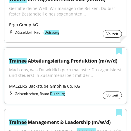
Gestalte deine Welt. Wir managen die Risiken. Du bist 
fester Bestandteil eines sogenannten...
Ergo Group AG
Düsseldorf, Raum
Duisburg
Vollzeit
Trainee
 Abteilungsleitung Produktion (m/w/d)
Mach das, was Du wirklich gern machst: • Du organisierst 
und steuerst in Zusammenarbeit mit der...
MALZERS Backstube Gmbh & Co. KG
Gelsenkirchen, Raum
Duisburg
Vollzeit
Trainee
 Management & Leadership (m/w/d)