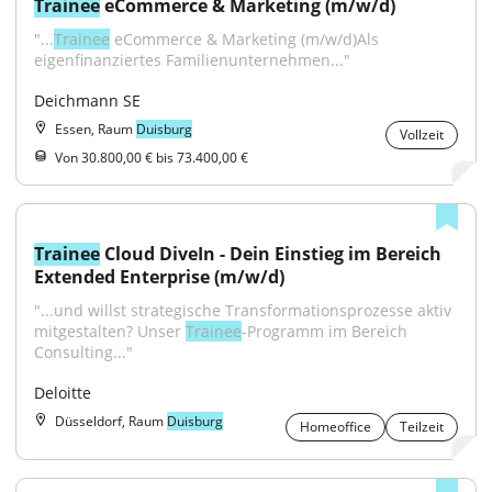
Trainee
 eCommerce & Marketing (m/w/d)
"...
Trainee
 eCommerce & Marketing (m/w/d)Als 
eigenfinanziertes Familienunternehmen..."
Deichmann SE
Essen, Raum
Duisburg
Vollzeit
Von 30.800,00 € bis 73.400,00 €
Trainee
 Cloud DiveIn - Dein Einstieg im Bereich 
Extended Enterprise (m/w/d)
"...und willst strategische Transformationsprozesse aktiv 
mitgestalten? Unser 
Trainee
-Programm im Bereich 
Consulting..."
Deloitte
Düsseldorf, Raum
Duisburg
Homeoffice
Teilzeit