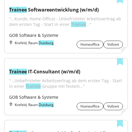
Trainee
 Softwareentwicklung (w/m/d)
"...Kunde, Home-Office) - Unbefristeter Arbeitsvertrag ab 
dem ersten Tag - Start in einer 
Trainee
..."
GOB Software & Systeme
Krefeld, Raum
Duisburg
Homeoffice
Vollzeit
Trainee
 IT-Consultant (w/m/d)
"...Unbefristeter Arbeitsvertrag ab dem ersten Tag - Start 
in einer 
Trainee
‑Gruppe mit festem..."
GOB Software & Systeme
Krefeld, Raum
Duisburg
Homeoffice
Vollzeit