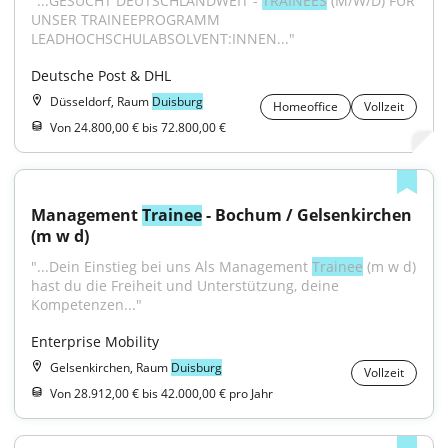
"...GESUCHT DEUTSCHLANDWEIT - 
TRAINEES
 (M/W/D) FÜR 
UNSER TRAINEEPROGRAMM 
LEADHOCHSCHULABSOLVENT:INNEN..."
Deutsche Post & DHL
Düsseldorf, Raum
Duisburg
Homeoffice
Vollzeit
Von 24.800,00 € bis 72.800,00 €
Management 
Trainee
 - Bochum / Gelsenkirchen 
(m w d)
"...Dein Einstieg bei uns Als Management 
Trainee
 (m w d) 
hast du die Freiheit und Unterstützung, deine 
Kompetenzen..."
Enterprise Mobility
Gelsenkirchen, Raum
Duisburg
Vollzeit
Von 28.912,00 € bis 42.000,00 € pro Jahr