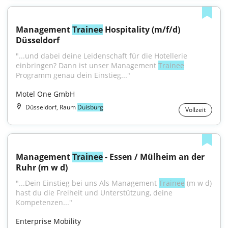
Management 
Trainee
 Hospitality (m/f/d) 
Düsseldorf
"...und dabei deine Leidenschaft für die Hotellerie 
einbringen? Dann ist unser Management 
Trainee
Programm genau dein Einstieg..."
Motel One GmbH
Düsseldorf, Raum
Duisburg
Vollzeit
Management 
Trainee
 - Essen / Mülheim an der 
Ruhr (m w d)
"...Dein Einstieg bei uns Als Management 
Trainee
 (m w d) 
hast du die Freiheit und Unterstützung, deine 
Kompetenzen..."
Enterprise Mobility