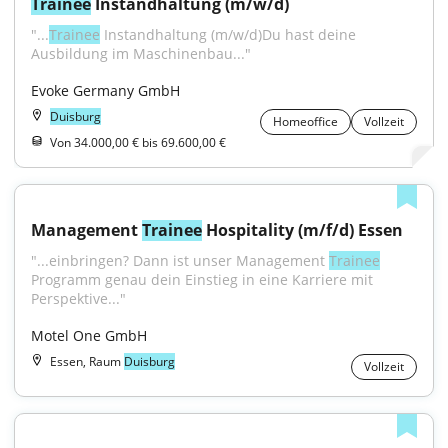
Trainee
 Instandhaltung (m/w/d)
"...
Trainee
 Instandhaltung (m/w/d)Du hast deine 
Ausbildung im Maschinenbau..."
Evoke Germany GmbH
Duisburg
Homeoffice
Vollzeit
Von 34.000,00 € bis 69.600,00 €
Management 
Trainee
 Hospitality (m/f/d) Essen
"...einbringen? Dann ist unser Management 
Trainee
Programm genau dein Einstieg in eine Karriere mit 
Perspektive..."
Motel One GmbH
Essen, Raum
Duisburg
Vollzeit