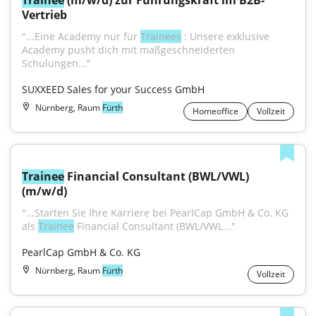
Trainee
 (m/w/d) zur Führungskraft im B2B-
Vertrieb
"...Eine Academy nur für 
Trainees
 : Unsere exklusive 
Academy pusht dich mit maßgeschneiderten 
Schulungen..."
SUXXEED Sales for your Success GmbH
Nürnberg, Raum
Fürth
Homeoffice
Vollzeit
Trainee
 Financial Consultant (BWL/VWL) 
(m/w/d)
"...Starten Sie Ihre Karriere bei PearlCap GmbH & Co. KG 
als 
Trainee
 Financial Consultant (BWL/VWL..."
PearlCap GmbH & Co. KG
Nürnberg, Raum
Fürth
Vollzeit