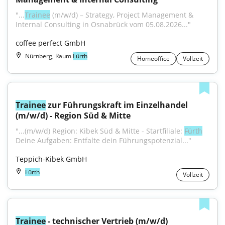
"...
Trainee
 (m/w/d) – Strategy, Project Management & 
Internal Consulting in Osnabrück vom 05.08.2026..."
coffee perfect GmbH
Nürnberg, Raum
Fürth
Homeoffice
Vollzeit
Trainee
 zur Führungskraft im Einzelhandel 
(m/w/d) - Region Süd & Mitte
"...(m/w/d) Region: Kibek Süd & Mitte - Startfiliale: 
Fürth
Deine Aufgaben: Entfalte dein Führungspotenzial..."
Teppich-Kibek GmbH
Fürth
Vollzeit
Trainee
 - technischer Vertrieb (m/w/d)