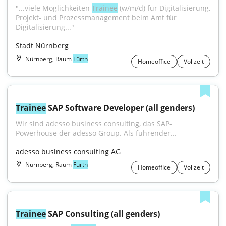
"...viele Möglichkeiten 
Trainee
 (w/m/d) für Digitalisierung, 
Projekt- und Prozessmanagement beim Amt für 
Digitalisierung..."
Stadt Nürnberg
Nürnberg, Raum
Fürth
Homeoffice
Vollzeit
Trainee
 SAP Software Developer (all genders)
Wir sind adesso business consulting, das SAP-
Powerhouse der adesso Group. Als führender...
adesso business consulting AG
Nürnberg, Raum
Fürth
Homeoffice
Vollzeit
Trainee
 SAP Consulting (all genders)