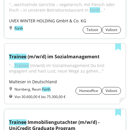
"...wechselnde Gerichte – vegetarisch, mit Fleisch oder 
Fisch – in unserem Betriebsrestaurant in 
Fürth
..."
UVEX WINTER HOLDING GmbH & Co. KG
Fürth
Teilzeit
Vollzeit
Trainee
 (m/w/d) im Sozialmanagement
"...
Trainee
 (m/w/d) im Sozialmanagement Du bist 
engagiert und hast Lust, neue Wege zu gehen..."
Malteser in Deutschland
Nürnberg, Raum
Fürth
Homeoffice
Vollzeit
Von 30.600,00 € bis 75.300,00 €
Trainee
 Immobiliengutachter (m/w/d) - 
UniCredit Graduate Program