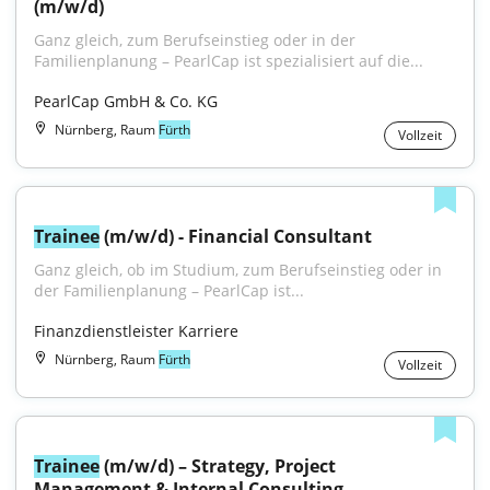
(m/w/d)
Ganz gleich, zum Berufseinstieg oder in der 
Familienplanung – PearlCap ist spezialisiert auf die...
PearlCap GmbH & Co. KG
Nürnberg, Raum
Fürth
Vollzeit
Trainee
 (m/w/d) - Financial Consultant
Ganz gleich, ob im Studium, zum Berufseinstieg oder in 
der Familienplanung – PearlCap ist...
Finanzdienstleister Karriere
Nürnberg, Raum
Fürth
Vollzeit
Trainee
 (m/w/d) – Strategy, Project 
Management & Internal Consulting