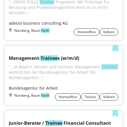
"...DEINE ROLLE 
Trainee
 Programm: Mit Trainings für 
Beratung und Projektmanagement wirst du in sechs 
Monaten..."
adesso business consulting AG
Nürnberg, Raum
Fürth
Homeoffice
Vollzeit
Management-
Trainee
s (w/m/d)
"...in Bayern, Hessen und Sachsen Management-
Trainees
(w/m/d) bei der Bundesagentur für Arbeit Die 
Bundesagentur..."
Bundesagentur für Arbeit
Nürnberg, Raum
Fürth
Homeoffice
Teilzeit
Vollzeit
Junior-Berater / 
Trainee
 Financial Consultant 