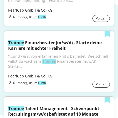
der Familienplanung – PearlCap ist...
PearlCap GmbH & Co. KG
Nürnberg, Raum
Fürth
Vollzeit
Trainee
 Finanzberater (m/w/d) - Starte deine 
Karriere mit echter Freiheit
"...und wirst von erfahrenen Profis begleitet. Wie schnell 
willst du wachsen? 
Trainee
 Finanzberater (m/w/d) – 
Starte..."
PearlCap GmbH & Co. KG
Nürnberg, Raum
Fürth
Vollzeit
Trainee
 Talent Management - Schwerpunkt 
Recruiting (m/w/d) befristet auf 18 Monate