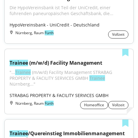
Die HypoVereinsbank ist Teil der UniCredit, einer 
führenden paneuropäischen Geschäftsbank, die...
HypoVereinsbank - UniCredit - Deutschland
Nürnberg, Raum
Fürth
Vollzeit
Trainee
 (m/w/d) Facility Management
"...
Trainee
 (m/w/d) Facility Management STRABAG 
PROPERTY & FACILITY SERVICES GMBH 
Trainee
Nürnberg..."
STRABAG PROPERTY & FACILITY SERVICES GMBH
Nürnberg, Raum
Fürth
Homeoffice
Vollzeit
Trainee
/Quereinstieg Immobilienmanagement 