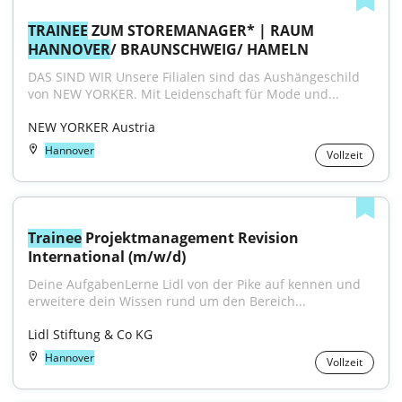
TRAINEE
 ZUM STOREMANAGER* | RAUM 
HANNOVER
/ BRAUNSCHWEIG/ HAMELN
DAS SIND WIR Unsere Filialen sind das Aushängeschild 
von NEW YORKER. Mit Leidenschaft für Mode und...
NEW YORKER Austria
Hannover
Vollzeit
Trainee
 Projektmanagement Revision 
International (m/w/d)
Deine AufgabenLerne Lidl von der Pike auf kennen und 
erweitere dein Wissen rund um den Bereich...
Lidl Stiftung & Co KG
Hannover
Vollzeit