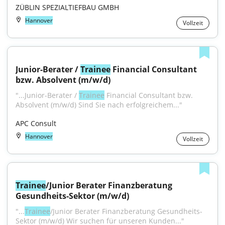
ZÜBLIN SPEZIALTIEFBAU GMBH
Hannover
Vollzeit
Junior-Berater / 
Trainee
 Financial Consultant 
bzw. Absolvent (m/w/d)
"...Junior-Berater / 
Trainee
 Financial Consultant bzw. 
Absolvent (m/w/d) Sind Sie nach erfolgreichem..."
APC Consult
Hannover
Vollzeit
Trainee
/Junior Berater Finanzberatung 
Gesundheits-Sektor (m/w/d)
"...
Trainee
/Junior Berater Finanzberatung Gesundheits-
Sektor (m/w/d) Wir suchen für unseren Kunden..."