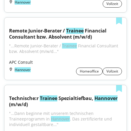
Hannover
Vollzeit
Remote Junior-Berater / 
Trainee
 Financial 
Consultant bzw. Absolvent (m/w/d)
"...Remote Junior-Berater / 
Trainee
 Financial Consultant 
bzw. Absolvent (m/w/d..."
APC Consult
Hannover
Homeoffice
Vollzeit
Technische:r 
Trainee
 Spezialtiefbau, 
Hannover
(m/w/d)
"...Dann beginne mit unserem technischen 
Traineeprogramm in 
Hannover
. Das zertifizierte und 
individuell gestaltbare..."