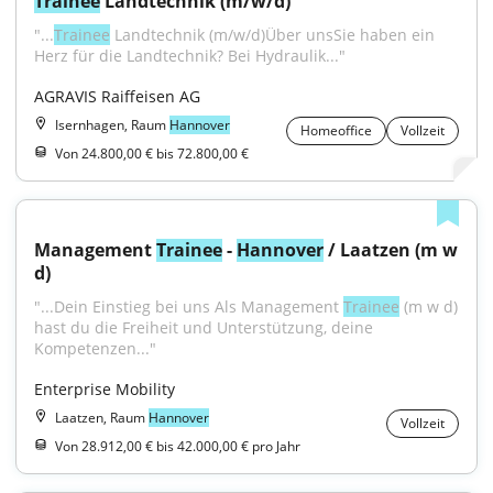
Trainee
 Landtechnik (m/w/d)
"...
Trainee
 Landtechnik (m/w/d)Über unsSie haben ein 
Herz für die Landtechnik? Bei Hydraulik..."
AGRAVIS Raiffeisen AG
Isernhagen, Raum
Hannover
Homeoffice
Vollzeit
Von 24.800,00 € bis 72.800,00 €
Management 
Trainee
 - 
Hannover
 / Laatzen (m w 
d)
"...Dein Einstieg bei uns Als Management 
Trainee
 (m w d) 
hast du die Freiheit und Unterstützung, deine 
Kompetenzen..."
Enterprise Mobility
Laatzen, Raum
Hannover
Vollzeit
Von 28.912,00 € bis 42.000,00 € pro Jahr