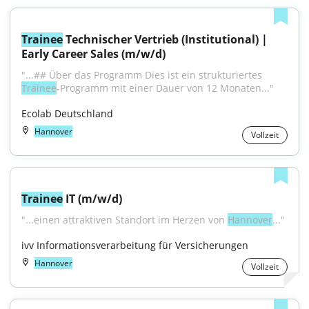
Trainee
 Technischer Vertrieb (Institutional) | 
Early Career Sales (m/w/d)
"...## Über das Programm Dies ist ein strukturiertes 
Trainee
-Programm mit einer Dauer von 12 Monaten..."
Ecolab Deutschland
Hannover
Vollzeit
Trainee
 IT (m/w/d)
"...einen attraktiven Standort im Herzen von 
Hannover
..."
ivv Informationsverarbeitung für Versicherungen
Hannover
Vollzeit