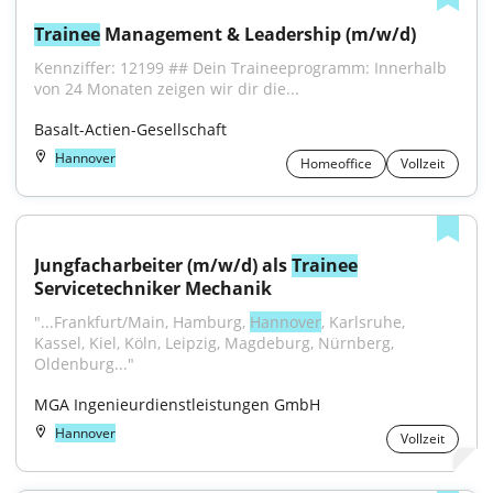
Trainee
 Management & Leadership (m/w/d)
Kennziffer: 12199 ## Dein Traineeprogramm: Innerhalb 
von 24 Monaten zeigen wir dir die...
Basalt-Actien-Gesellschaft
Hannover
Homeoffice
Vollzeit
Jungfacharbeiter (m/w/d) als 
Trainee
Servicetechniker Mechanik
"...Frankfurt/Main, Hamburg, 
Hannover
, Karlsruhe, 
Kassel, Kiel, Köln, Leipzig, Magdeburg, Nürnberg, 
Oldenburg..."
MGA Ingenieurdienstleistungen GmbH
Hannover
Vollzeit