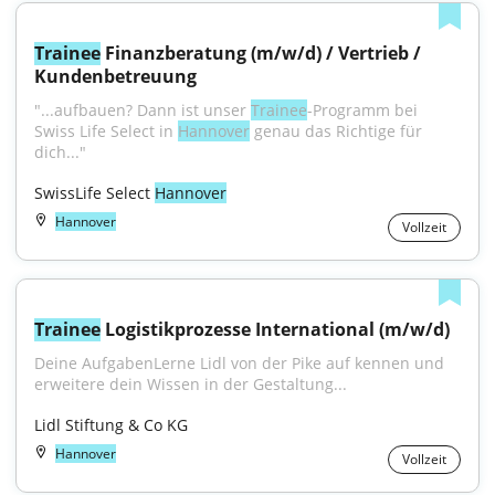
Trainee
 Finanzberatung (m/w/d) / Vertrieb / 
Kundenbetreuung
"...aufbauen? Dann ist unser 
Trainee
-Programm bei 
Swiss Life Select in 
Hannover
 genau das Richtige für 
dich..."
SwissLife Select 
Hannover
Hannover
Vollzeit
Trainee
 Logistikprozesse International (m/w/d)
Deine AufgabenLerne Lidl von der Pike auf kennen und 
erweitere dein Wissen in der Gestaltung...
Lidl Stiftung & Co KG
Hannover
Vollzeit