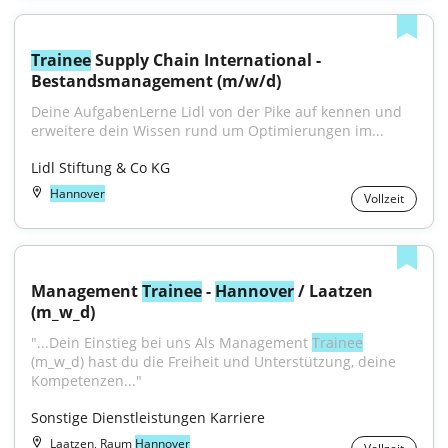
Trainee
 Supply Chain International - 
Bestandsmanagement (m/w/d)
Deine AufgabenLerne Lidl von der Pike auf kennen und 
erweitere dein Wissen rund um Optimierungen im...
Lidl Stiftung & Co KG
Hannover
Vollzeit
Management 
Trainee
 - 
Hannover
 / Laatzen 
(m_w_d)
"...Dein Einstieg bei uns Als Management 
Trainee
(m_w_d) hast du die Freiheit und Unterstützung, deine 
Kompetenzen..."
Sonstige Dienstleistungen Karriere
Laatzen, Raum
Hannover