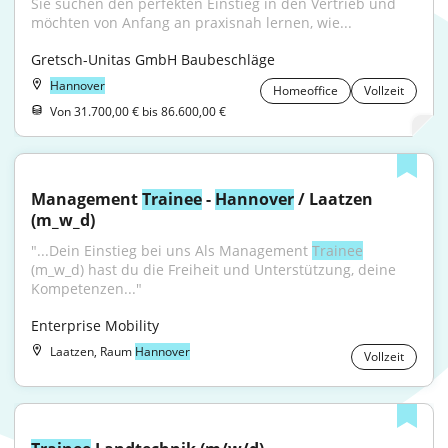
Sie suchen den perfekten Einstieg in den Vertrieb und 
möchten von Anfang an praxisnah lernen, wie...
Gretsch-Unitas GmbH Baubeschläge
Hannover
Homeoffice
Vollzeit
Von 31.700,00 € bis 86.600,00 €
Management 
Trainee
 - 
Hannover
 / Laatzen 
(m_w_d)
"...Dein Einstieg bei uns Als Management 
Trainee
(m_w_d) hast du die Freiheit und Unterstützung, deine 
Kompetenzen..."
Enterprise Mobility
Laatzen, Raum
Hannover
Vollzeit