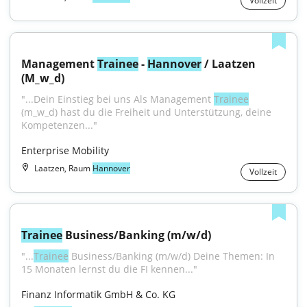
Vollzeit
Management 
Trainee
 - 
Hannover
 / Laatzen 
(M_w_d)
"...Dein Einstieg bei uns Als Management 
Trainee
(m_w_d) hast du die Freiheit und Unterstützung, deine 
Kompetenzen..."
Enterprise Mobility
Laatzen, Raum
Hannover
Vollzeit
Trainee
 Business/Banking (m/w/d)
"...
Trainee
 Business/Banking (m/w/d) Deine Themen: In 
15 Monaten lernst du die FI kennen..."
Finanz Informatik GmbH & Co. KG