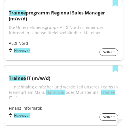
Trainee
programm Regional Sales Manager 
(m/w/d)
Die Unternehmensgruppe ALDI Nord ist einer der 
führenden Lebensmitteleinzelhändler. Mit einer...
ALDI Nord
Hannover
Vollzeit
Trainee
 IT (m/w/d)
"...nachhaltig einfacher und werde Teil unseres Teams in 
Frankfurt am Main, 
Hannover
 oder Münster als: 
Trainee
IT..."
Finanz Informatik
Hannover
Vollzeit