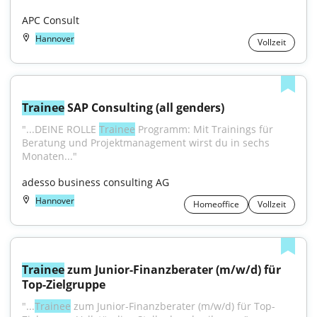
APC Consult
Hannover
Vollzeit
Trainee
 SAP Consulting (all genders)
"...DEINE ROLLE 
Trainee
 Programm: Mit Trainings für 
Beratung und Projektmanagement wirst du in sechs 
Monaten..."
adesso business consulting AG
Hannover
Homeoffice
Vollzeit
Trainee
 zum Junior-Finanzberater (m/w/d) für 
Top-Zielgruppe
"...
Trainee
 zum Junior-Finanzberater (m/w/d) für Top-