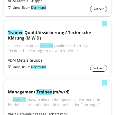
VDM Metals Gruppe
Unna, Raum
Dortmund
Vollzeit
Trainee
 Qualitätssicherung / Technische 
Klärung (M W D)
"...Job Description 
Trainee
 Qualitätssicherung/ 
Technische Klärung \ N (m w d) \n Wir..."
VDM Metals Gruppe
Unna, Raum
Dortmund
Vollzeit
Management 
Trainee
 (m/w/d)
"...
Trainee
 (m/w/d) bist du der Sparrings-Partner zum 
Betriebsleiter und unterstützt ihn bei der Führung..."
XIAO Beteiligungsgesellschaft mbH