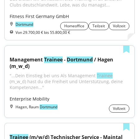
Clubs deutschlandweit. Lebe, was du managst...
Fitness First Germany GmbH
Dortmund
Homeoffice
Teilzeit
Vollzeit
Von 29.700,00 € bis 55.800,00 €
Management 
Trainee
 - 
Dortmund
 / Hagen 
(m_w_d)
"...Dein Einstieg bei uns Als Management 
Trainee
(m_w_d) hast du die Freiheit und Unterstützung, deine 
Kompetenzen..."
Enterprise Mobility
Hagen, Raum
Dortmund
Vollzeit
Trainee
 (m/w/d) Technischer Service - Maintal