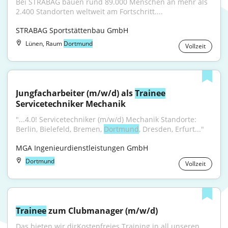
Bei STRABAG bauen rund 89.000 Menschen an mehr als 
2.400 Standorten weltweit am Fortschritt....
STRABAG Sportstättenbau GmbH
Lünen, Raum
Dortmund
Vollzeit
Jungfacharbeiter (m/w/d) als 
Trainee
Servicetechniker Mechanik
"...4.0! Servicetechniker (m/w/d) Mechanik Standorte: 
Berlin, Bielefeld, Bremen, 
Dortmund
, Dresden, Erfurt..."
MGA Ingenieurdienstleistungen GmbH
Dortmund
Vollzeit
Trainee
 zum Clubmanager (m/w/d)
Das bieten wir dirKostenfreies Training in all unseren 