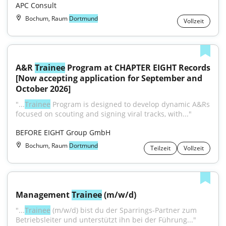
APC Consult
Bochum, Raum
Dortmund
Vollzeit
A&R 
Trainee
 Program at CHAPTER EIGHT Records 
[Now accepting application for September and 
October 2026]
"...
Trainee
 Program is designed to develop dynamic A&Rs 
focused on scouting and signing viral tracks, with..."
BEFORE EIGHT Group GmbH
Bochum, Raum
Dortmund
Teilzeit
Vollzeit
Management 
Trainee
 (m/w/d)
"...
Trainee
 (m/w/d) bist du der Sparrings-Partner zum 
Betriebsleiter und unterstützt ihn bei der Führung..."