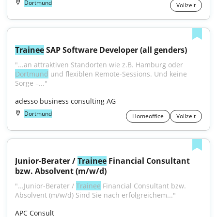
Dortmund
Vollzeit
Trainee
 SAP Software Developer (all genders)
"...an attraktiven Standorten wie z.B. Hamburg oder 
Dortmund
 und flexiblen Remote-Sessions. Und keine 
Sorge –..."
adesso business consulting AG
Dortmund
Homeoffice
Vollzeit
Junior-Berater / 
Trainee
 Financial Consultant 
bzw. Absolvent (m/w/d)
"...Junior-Berater / 
Trainee
 Financial Consultant bzw. 
Absolvent (m/w/d) Sind Sie nach erfolgreichem..."
APC Consult