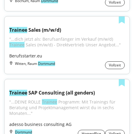
Bochum, Raum
Dortmund
Vollzeit
Trainee
 Sales (m/w/d)
"...dich jetzt als: Berufsanfänger im Verkauf (m/w/d) 
Trainee
 Sales (m/w/d) - Direktvertrieb Unser Angebot..."
Berufsstarter.eu
Witten, Raum
Dortmund
Vollzeit
Trainee
 SAP Consulting (all genders)
"...DEINE ROLLE 
Trainee
 Programm: Mit Trainings für 
Beratung und Projektmanagement wirst du in sechs 
Monaten..."
adesso business consulting AG
Dortmund
Homeoffice
Vollzeit