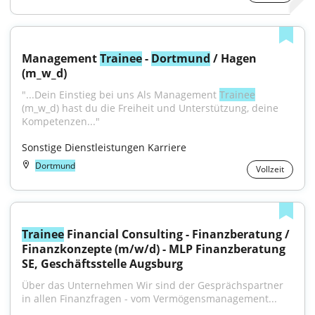
Management 
Trainee
 - 
Dortmund
 / Hagen 
(m_w_d)
"...Dein Einstieg bei uns Als Management 
Trainee
(m_w_d) hast du die Freiheit und Unterstützung, deine 
Kompetenzen..."
Sonstige Dienstleistungen Karriere
Dortmund
Vollzeit
Trainee
 Financial Consulting - Finanzberatung / 
Finanzkonzepte (m/w/d) - MLP Finanzberatung 
SE, Geschäftsstelle Augsburg
Über das Unternehmen Wir sind der Gesprächspartner 
in allen Finanzfragen - vom Vermögensmanagement...