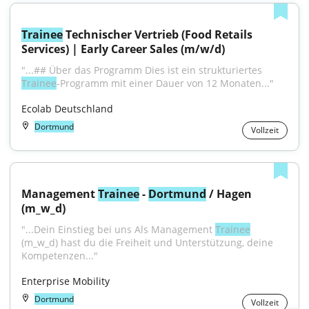
Trainee
 Technischer Vertrieb (Food Retails 
Services) | Early Career Sales (m/w/d)
"...## Über das Programm Dies ist ein strukturiertes 
Trainee
-Programm mit einer Dauer von 12 Monaten..."
Ecolab Deutschland
Dortmund
Vollzeit
Management 
Trainee
 - 
Dortmund
 / Hagen 
(m_w_d)
"...Dein Einstieg bei uns Als Management 
Trainee
(m_w_d) hast du die Freiheit und Unterstützung, deine 
Kompetenzen..."
Enterprise Mobility
Dortmund
Vollzeit