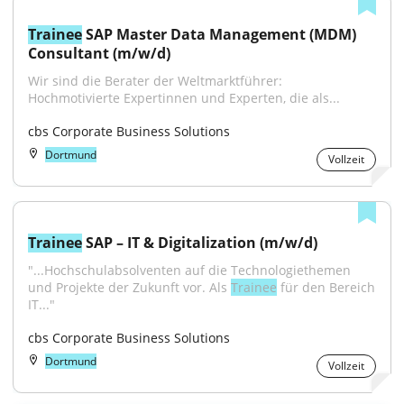
Trainee
 SAP Master Data Management (MDM) 
Consultant (m/w/d)
Wir sind die Berater der Weltmarktführer: 
Hochmotivierte Expertinnen und Experten, die als...
cbs Corporate Business Solutions
Dortmund
Vollzeit
Trainee
 SAP – IT & Digitalization (m/w/d)
"...Hochschulabsolventen auf die Technologiethemen 
und Projekte der Zukunft vor. Als 
Trainee
 für den Bereich 
IT..."
cbs Corporate Business Solutions
Dortmund
Vollzeit