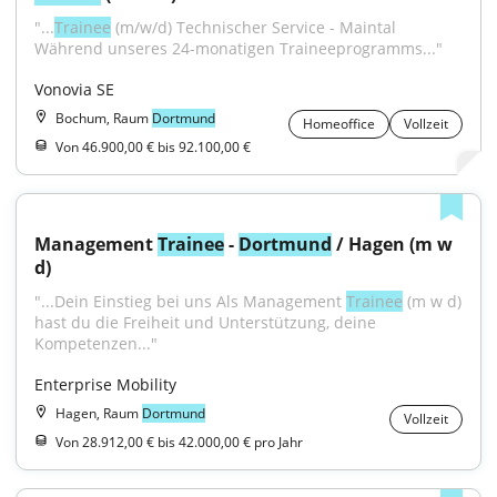
"...
Trainee
 (m/w/d) Technischer Service - Maintal 
Während unseres 24-monatigen Traineeprogramms..."
Vonovia SE
Bochum, Raum
Dortmund
Homeoffice
Vollzeit
Von 46.900,00 € bis 92.100,00 €
Management 
Trainee
 - 
Dortmund
 / Hagen (m w 
d)
"...Dein Einstieg bei uns Als Management 
Trainee
 (m w d) 
hast du die Freiheit und Unterstützung, deine 
Kompetenzen..."
Enterprise Mobility
Hagen, Raum
Dortmund
Vollzeit
Von 28.912,00 € bis 42.000,00 € pro Jahr