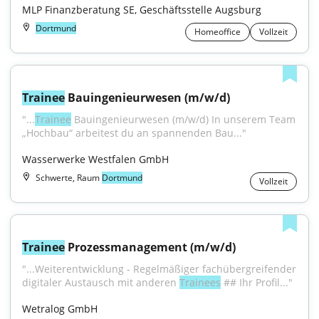
MLP Finanzberatung SE, Geschäftsstelle Augsburg
Dortmund
Homeoffice
Vollzeit
Trainee
 Bauingenieurwesen (m/w/d)
"...
Trainee
 Bauingenieurwesen (m/w/d) In unserem Team 
„Hochbau“ arbeitest du an spannenden Bau..."
Wasserwerke Westfalen GmbH
Schwerte, Raum
Dortmund
Vollzeit
Trainee
 Prozessmanagement (m/w/d)
"...Weiterentwicklung - Regelmäßiger fachübergreifender 
digitaler Austausch mit anderen 
Trainees
 ## Ihr Profil..."
Wetralog GmbH