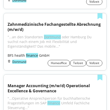
Dortmund
Vollzeit
Zahnmedizinische Fachangestellte Abrechnung 
(m/w/d)
"...an den Standorten 
Dortmund
 oder Hamburg Du 
suchst nach einem Job mit Flexibilität und 
Eigenständigkeit? Das mobile..."
BFS health 
finance
 GmbH
Dortmund
Homeoffice
Teilzeit
Vollzeit
Manager Accounting (m/w/d) Operational 
Excellence & Governance
"...Operative Ansprechperson für buchhalterische 
Fragestellungen im SAP 
Finance
 Umfeld Fachliche 
Steuerung..."