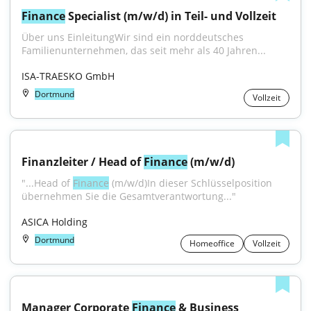
Finance
 Specialist (m/w/d) in Teil- und Vollzeit
Über uns EinleitungWir sind ein norddeutsches 
Familienunternehmen, das seit mehr als 40 Jahren...
ISA-TRAESKO GmbH
Dortmund
Vollzeit
Finanzleiter / Head of 
Finance
 (m/w/d)
"...Head of 
Finance
 (m/w/d)In dieser Schlüsselposition 
übernehmen Sie die Gesamtverantwortung..."
ASICA Holding
Dortmund
Homeoffice
Vollzeit
Manager Corporate 
Finance
 & Business 