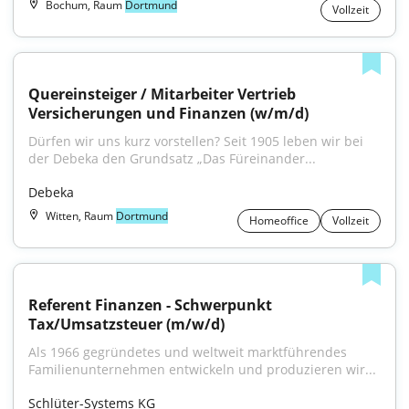
Bochum, Raum
Dortmund
Vollzeit
Quereinsteiger / Mitarbeiter Vertrieb 
Versicherungen und Finanzen (w/m/d)
Dürfen wir uns kurz vorstellen? Seit 1905 leben wir bei 
der Debeka den Grundsatz „Das Füreinander...
Debeka
Witten, Raum
Dortmund
Homeoffice
Vollzeit
Referent Finanzen - Schwerpunkt 
Tax/Umsatzsteuer (m/w/d)
Als 1966 gegründetes und weltweit marktführendes 
Familienunternehmen entwickeln und produzieren wir...
Schlüter-Systems KG