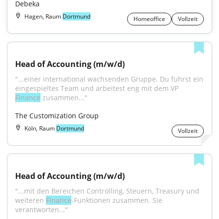
Debeka
Hagen, Raum
Dortmund
Homeoffice
Vollzeit
Head of Accounting (m/w/d)
"...einer international wachsenden Gruppe. Du führst ein 
eingespieltes Team und arbeitest eng mit dem VP 
Finance
 zusammen..."
The Customization Group
Köln, Raum
Dortmund
Vollzeit
Head of Accounting (m/w/d)
"...mit den Bereichen Controlling, Steuern, Treasury und 
weiteren 
Finance
-Funktionen zusammen. Sie 
verantworten..."