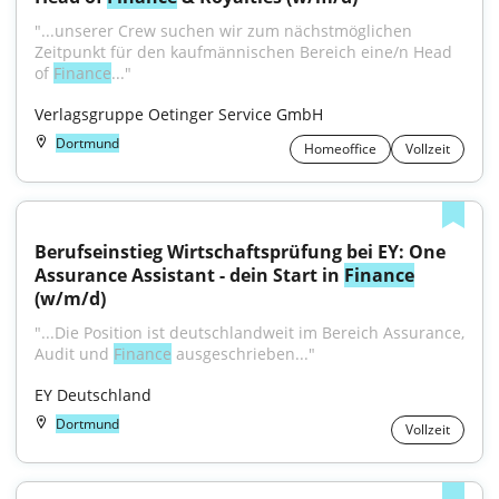
"...unserer Crew suchen wir zum nächstmöglichen 
Zeitpunkt für den kaufmännischen Bereich eine/n Head 
of 
Finance
..."
Verlagsgruppe Oetinger Service GmbH
Dortmund
Homeoffice
Vollzeit
Berufseinstieg Wirtschaftsprüfung bei EY: One 
Assurance Assistant - dein Start in 
Finance
(w/m/d)
"...Die Position ist deutschlandweit im Bereich Assurance, 
Audit und 
Finance
 ausgeschrieben..."
EY Deutschland
Dortmund
Vollzeit