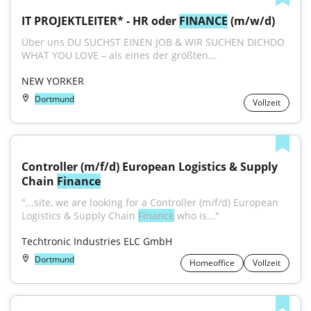
IT PROJEKTLEITER* - HR oder 
FINANCE
 (m/w/d)
Über uns DU SUCHST EINEN JOB & WIR SUCHEN DICHDO 
WHAT YOU LOVE – als eines der größten...
NEW YORKER
Dortmund
Vollzeit
Controller (m/f/d) European Logistics & Supply 
Chain 
Finance
"...site, we are looking for a Controller (m/f/d) European 
Logistics & Supply Chain 
Finance
 who is..."
Techtronic Industries ELC GmbH
Dortmund
Homeoffice
Vollzeit