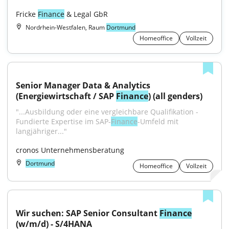
Fricke 
Finance
 & Legal GbR
Nordrhein-Westfalen, Raum
Dortmund
Homeoffice
Vollzeit
Senior Manager Data & Analytics 
(Energiewirtschaft / SAP 
Finance
) (all genders)
"...Ausbildung oder eine vergleichbare Qualifikation - 
Fundierte Expertise im SAP-
Finance
-Umfeld mit 
langjähriger..."
cronos Unternehmensberatung
Dortmund
Homeoffice
Vollzeit
Wir suchen: SAP Senior Consultant 
Finance
(w/m/d) - S/4HANA