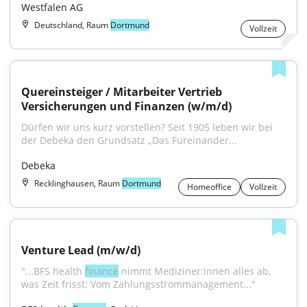
Westfalen AG
Deutschland, Raum
Dortmund
Vollzeit
Quereinsteiger / Mitarbeiter Vertrieb 
Versicherungen und Finanzen (w/m/d)
Dürfen wir uns kurz vorstellen? Seit 1905 leben wir bei 
der Debeka den Grundsatz „Das Füreinander...
Debeka
Recklinghausen, Raum
Dortmund
Homeoffice
Vollzeit
Venture Lead (m/w/d)
"...BFS health 
finance
 nimmt Mediziner:innen alles ab, 
was Zeit frisst: Vom Zahlungsstrommanagement..."