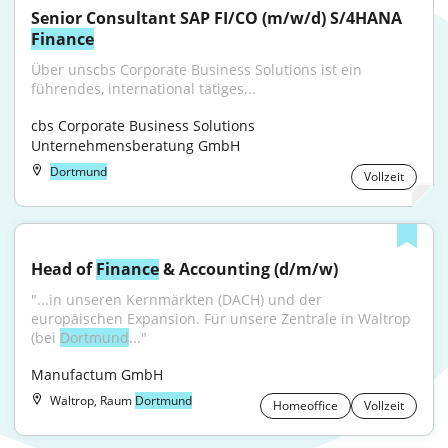
Senior Consultant SAP FI/CO (m/w/d) S/4HANA 
Finance
Über unscbs Corporate Business Solutions ist ein 
führendes, international tätiges...
cbs Corporate Business Solutions 
Unternehmensberatung GmbH
Dortmund
Vollzeit
Head of 
Finance
 & Accounting (d/m/w)
"...in unseren Kernmärkten (DACH) und der 
europäischen Expansion. Für unsere Zentrale in Waltrop 
(bei 
Dortmund
..."
Manufactum GmbH
Waltrop, Raum
Dortmund
Homeoffice
Vollzeit