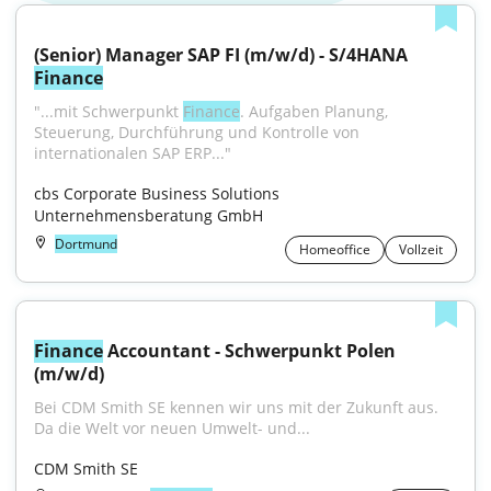
(Senior) Manager SAP FI (m/w/d) - S/4HANA 
Finance
"...mit Schwerpunkt 
Finance
. Aufgaben Planung, 
Steuerung, Durchführung und Kontrolle von 
internationalen SAP ERP..."
cbs Corporate Business Solutions 
Unternehmensberatung GmbH
Dortmund
Homeoffice
Vollzeit
Finance
 Accountant - Schwerpunkt Polen 
(m/w/d)
Bei CDM Smith SE kennen wir uns mit der Zukunft aus. 
Da die Welt vor neuen Umwelt- und...
CDM Smith SE