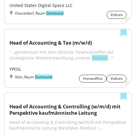
United States Digital Space LLC
Düsseldorf, Raum
Dortmund
Vollzeit
Head of Accounting & Tax (m/w/d)
"...gemeinsam mit dem Director FinanceSteffen die 
strategische Weiterentwicklung unserer 
Finance
..."
YPOG
Köln, Raum
Dortmund
Homeoffice
Vollzeit
Head of Accounting & Controlling (w/m/d) mit 
Perspektive kaufmännische Leitung
Head of Accounting & Controlling (w/m/d) mit Perspektive 
kaufmännische Leitung Westfalen Medical |...