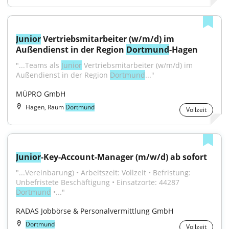
Junior
 Vertriebsmitarbeiter (w/m/d) im 
Außendienst in der Region 
Dortmund
-Hagen
"...Teams als 
Junior
 Vertriebsmitarbeiter (w⁠/⁠m⁠/⁠d) im 
Außendienst in der Region 
Dortmund
..."
MÜPRO GmbH
Hagen, Raum
Dortmund
Vollzeit
Junior
-Key-Account-Manager (m/w/d) ab sofort
"...Vereinbarung) • Arbeitszeit: Vollzeit • Befristung: 
Unbefristete Beschäftigung • Einsatzorte: 44287 
Dortmund
 •..."
RADAS Jobbörse & Personalvermittlung GmbH
Dortmund
Vollzeit