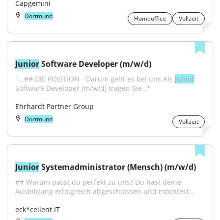
Capgemini
Dortmund
Homeoffice
Vollzeit
Junior
 Software Developer (m/w/d)
"...## DIE POSITION - Darum geht es bei uns Als 
Junior
Software Developer (m/w/d) tragen Sie..."
Ehrhardt Partner Group
Dortmund
Vollzeit
Junior
 Systemadministrator (Mensch) (m/w/d)
## Warum passt du perfekt zu uns? Du hast deine 
Ausbildung erfolgreich abgeschlossen und möchtest...
eck*cellent IT