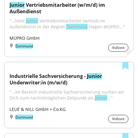
Junior
 Vertriebsmitarbeiter (w/m/d) im 
Außendienst
"...html 
Junior
 Vertriebsmitarbeiter (w/m/d) im 
Außendienst in der Region 
Dortmund
-Hagen MÜPRO..."
MÜPRO GmbH
Dortmund
Vollzeit
Industrielle Sachversicherung - 
Junior
Underwriter:in (m/w/d)
"...im Bereich Industrielle Sachversicherung suchen wir 
Dich zum nächstmöglichen Zeitpunkt als 
Junior
..."
LEUE & NILL GmbH + Co.KG
Dortmund
Vollzeit