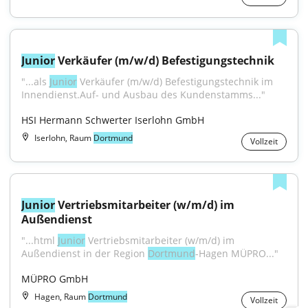
Junior
 Verkäufer (m/w/d) Befestigungstechnik
"...als 
Junior
 Verkäufer (m/w/d) Befestigungstechnik im 
Innendienst.Auf- und Ausbau des Kundenstamms..."
HSI Hermann Schwerter Iserlohn GmbH
Iserlohn, Raum
Dortmund
Vollzeit
Junior
 Vertriebsmitarbeiter (w/m/d) im 
Außendienst
"...html 
Junior
 Vertriebsmitarbeiter (w/m/d) im 
Außendienst in der Region 
Dortmund
-Hagen MÜPRO..."
MÜPRO GmbH
Hagen, Raum
Dortmund
Vollzeit