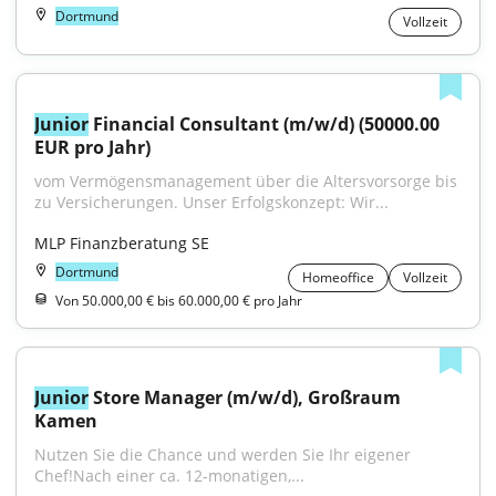
Dortmund
Vollzeit
Junior
 Financial Consultant (m/w/d) (50000.00 
EUR pro Jahr)
vom Vermögensmanagement über die Altersvorsorge bis 
zu Versicherungen. Unser Erfolgskonzept: Wir...
MLP Finanzberatung SE
Dortmund
Homeoffice
Vollzeit
Von 50.000,00 € bis 60.000,00 € pro Jahr
Junior
 Store Manager (m/w/d), Großraum 
Kamen
Nutzen Sie die Chance und werden Sie Ihr eigener 
Chef!Nach einer ca. 12-monatigen,...