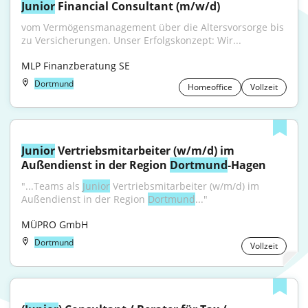
Junior
 Financial Consultant (m/w/d)
vom Vermögensmanagement über die Altersvorsorge bis 
zu Versicherungen. Unser Erfolgskonzept: Wir...
MLP Finanzberatung SE
Dortmund
Homeoffice
Vollzeit
Junior
 Vertriebsmitarbeiter (w/m/d) im 
Außendienst in der Region 
Dortmund
-Hagen
"...Teams als 
Junior
 Vertriebsmitarbeiter (w⁠/⁠m⁠/⁠d) im 
Außendienst in der Region 
Dortmund
..."
MÜPRO GmbH
Dortmund
Vollzeit