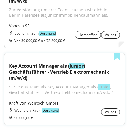
(m/w/d)
Zur Verstärkung unseres Teams suchen wir dich in 
Berlin-Halensee alsJunior Immobilienkaufmann als...
Vonovia SE
Bochum, Raum
Dortmund
Homeoffice
Vollzeit
Von 30.000,00 € bis 73.200,00 €
Key Account Manager als (
Junior
) 
Geschäftsführer - Vertrieb Elektromechanik 
(m/w/d)
"...Sie das Team als Key Account Manager als (
Junior
) 
Geschäftsführer – Vertrieb Elektromechanik (m/w/d..."
Kraft von Wantoch GmbH
Westfalen, Raum
Dortmund
Vollzeit
90.000,00 €