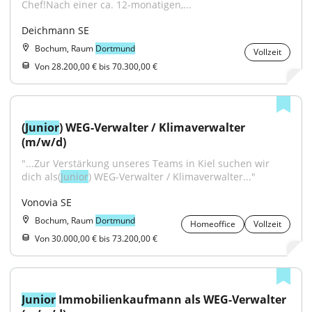
Chef!Nach einer ca. 12-monatigen,...
Deichmann SE
Bochum, Raum
Dortmund
Vollzeit
Von 28.200,00 € bis 70.300,00 €
(
Junior
) WEG-Verwalter / Klimaverwalter 
(m/w/d)
"...Zur Verstärkung unseres Teams in Kiel suchen wir 
dich als(
Junior
) WEG-Verwalter / Klimaverwalter..."
Vonovia SE
Bochum, Raum
Dortmund
Homeoffice
Vollzeit
Von 30.000,00 € bis 73.200,00 €
Junior
 Immobilienkaufmann als WEG-Verwalter 