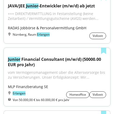
JAVA/JEE 
Junior
-Entwickler (m/w/d) ab jetzt
+++ DIREKTVERMITTLUNG in Festanstellung (keine 
Zeitarbeit) / Vermittlungsgutscheine (AVGS) werden...
RADAS Jobbörse & Personalvermittlung GmbH
Nürnberg, Raum
Erlangen
Vollzeit
Junior
 Financial Consultant (m/w/d) (50000.00 
EUR pro Jahr)
vom Vermögensmanagement über die Altersvorsorge bis 
zu Versicherungen. Unser Erfolgskonzept: Wir...
MLP Finanzberatung SE
Erlangen
Homeoffice
Vollzeit
Von 50.000,00 € bis 60.000,00 € pro Jahr