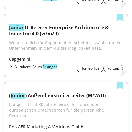
Homeoffice
Vollzeit
Junior
 IT-Berater Enterprise Architecture & 
Industrie 4.0 (w/m/d)
Wenn du dich für Capgemini entscheidest, wählst du ein 
Unternehmen, in dem du die Möglichkeit hast,...
Capgemini
Nürnberg, Raum
Erlangen
Homeoffice
Vollzeit
(
Junior
) Außendienstmitarbeiter (M/W/D)
Ranger ist seit 30 Jahren eines der führenden 
europäischen Unternehmen für die persönliche 
Beratung...
RANGER Marketing & Vertriebs GmbH