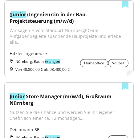
(
Junior
) Ingenieur:in in der Bau-
Projektsteuerung (m/w/d)
Wir sagen HIvom Standort Nürnberg!Deine 
AufgabenBegleite spannende Bauprojekte und erlebe 
alle...
Hitzler Ingenieure
Nürnberg, Raum
Erlangen
Homeoffice
Vollzeit
Von 40.800,00 € bis 98.400,00 €
Junior
 Store Manager (m/w/d), Großraum 
Nürnberg
Nutzen Sie die Chance und werden Sie Ihr eigener 
Chef!Nach einer ca. 12-monatigen,...
Deichmann SE
Nürnberg, Raum
Erlangen