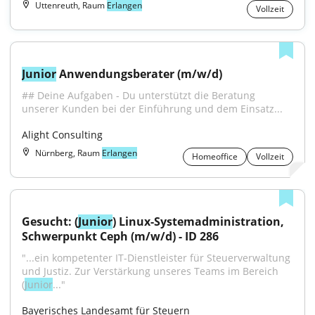
Uttenreuth, Raum
Erlangen
Vollzeit
Junior
 Anwendungsberater (m/w/d)
## Deine Aufgaben - Du unterstützt die Beratung 
unserer Kunden bei der Einführung und dem Einsatz...
Alight Consulting
Nürnberg, Raum
Erlangen
Homeoffice
Vollzeit
Gesucht: (
Junior
) Linux-Systemadministration, 
Schwerpunkt Ceph (m/w/d) - ID 286
"...ein kompetenter IT-Dienstleister für Steuerverwaltung 
und Justiz. Zur Verstärkung unseres Teams im Bereich 
(
Junior
..."
Bayerisches Landesamt für Steuern