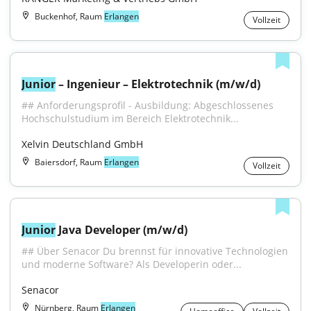
Buckenhof, Raum
Erlangen
Vollzeit
Junior
 – Ingenieur – Elektrotechnik (m/w/d)
## Anforderungsprofil - Ausbildung: Abgeschlossenes 
Hochschulstudium im Bereich Elektrotechnik...
Xelvin Deutschland GmbH
Baiersdorf, Raum
Erlangen
Vollzeit
Junior
 Java Developer (m/w/d)
## Über Senacor Du brennst für innovative Technologien 
und moderne Software? Als Developerin oder...
Senacor
Nürnberg, Raum
Erlangen