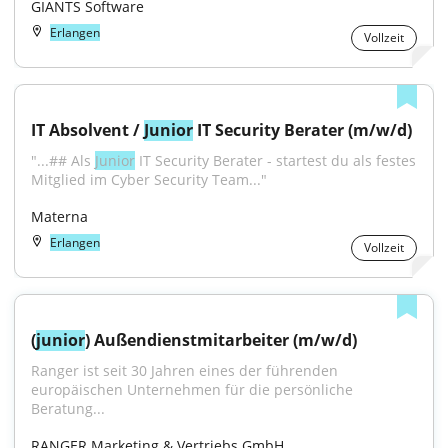
GIANTS Software
Erlangen
Vollzeit
IT Absolvent / 
Junior
 IT Security Berater (m/w/d)
"...## Als 
Junior
 IT Security Berater - startest du als festes 
Mitglied im Cyber Security Team..."
Materna
Erlangen
Vollzeit
(
junior
) Außendienstmitarbeiter (m/w/d)
Ranger ist seit 30 Jahren eines der führenden 
europäischen Unternehmen für die persönliche 
Beratung...
RANGER Marketing & Vertriebs GmbH