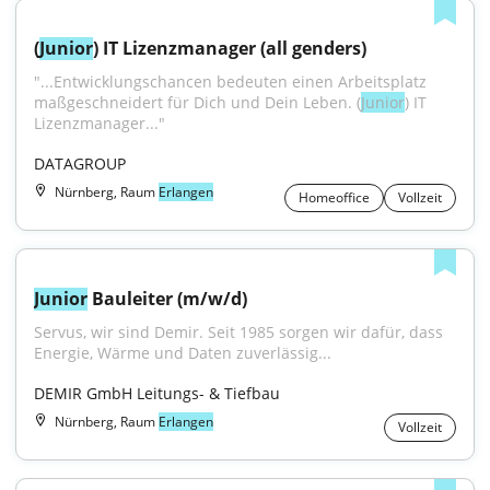
(
Junior
) IT Lizenzmanager (all genders)
"...Entwicklungschancen bedeuten einen Arbeitsplatz 
maßgeschneidert für Dich und Dein Leben. (
Junior
) IT 
Lizenzmanager..."
DATAGROUP
Nürnberg, Raum
Erlangen
Homeoffice
Vollzeit
Junior
 Bauleiter (m/w/d)
Servus, wir sind Demir. Seit 1985 sorgen wir dafür, dass 
Energie, Wärme und Daten zuverlässig...
DEMIR GmbH Leitungs- & Tiefbau
Nürnberg, Raum
Erlangen
Vollzeit