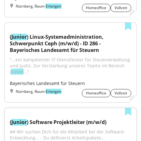
Nürnberg, Raum
Erlangen
Homeoffice
Vollzeit
(
Junior
) Linux-Systemadministration, 
Schwerpunkt Ceph (m/w/d) - ID 286 - 
Bayerisches Landesamt für Steuern
"...ein kompetenter IT-Dienstleister für Steuerverwaltung 
und Justiz. Zur Verstärkung unseres Teams im Bereich 
(
Junior
..."
Bayerisches Landesamt für Steuern
Nürnberg, Raum
Erlangen
Homeoffice
Vollzeit
(
Junior
) Software Projektleiter (m/w/d)
## Wir suchen Dich für die Mitarbeit bei der Software-
Entwicklung... - Du definierst Arbeitspakete...