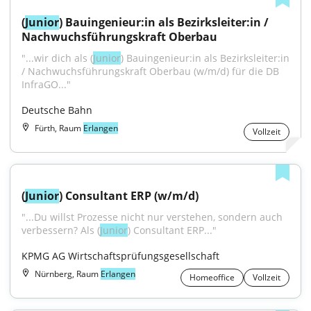
(
Junior
) Bauingenieur:in als Bezirksleiter:in / 
Nachwuchsführungskraft Oberbau
"...wir dich als (
Junior
) Bauingenieur:in als Bezirksleiter:in 
/ Nachwuchsführungskraft Oberbau (w/m/d) für die DB 
InfraGO..."
Deutsche Bahn
Fürth, Raum
Erlangen
Vollzeit
(
Junior
) Consultant ERP (w/m/d)
"...Du willst Prozesse nicht nur verstehen, sondern auch 
verbessern? Als (
Junior
) Consultant ERP..."
KPMG AG Wirtschaftsprüfungsgesellschaft
Nürnberg, Raum
Erlangen
Homeoffice
Vollzeit