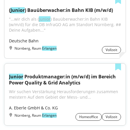
(
Junior
) Bauüberwacher:in Bahn KIB (m/w/d)
"...wir dich als (
Junior
) Bauüberwacher:in Bahn KIB 
(w/m/d) für die DB InfraGO AG am Standort Nürnberg. ## 
Deine Aufgaben..."
Deutsche Bahn
Nürnberg, Raum
Erlangen
Vollzeit
Junior
 Produktmanager:in (m/w/d) im Bereich 
Power Quality & Grid Analytics
Wir suchen Verstärkung Herausforderungen zusammen 
meistern Auf dem Gebiet der Mess- und...
A. Eberle GmbH & Co. KG
Nürnberg, Raum
Erlangen
Homeoffice
Vollzeit