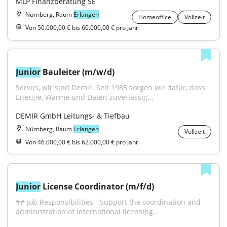
MLP Finanzberatung SE
Nürnberg, Raum
Erlangen
Homeoffice
Vollzeit
Von 50.000,00 € bis 60.000,00 € pro Jahr
Junior
 Bauleiter (m/w/d)
Servus, wir sind Demir. Seit 1985 sorgen wir dafür, dass 
Energie, Wärme und Daten zuverlässig...
DEMIR GmbH Leitungs- & Tiefbau
Nürnberg, Raum
Erlangen
Vollzeit
Von 46.000,00 € bis 62.000,00 € pro Jahr
Junior
 License Coordinator (m/f/d)
## Job Responsibilities - Support the coordination and 
administration of international licensing...