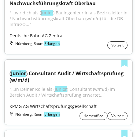
Nachwuchsführungskraft Oberbau
"...wir dich als (
Junior
) Bauingenieur:in als Bezirksleiter:in 
/ Nachwuchsführungskraft Oberbau (w/m/d) für die DB 
InfraGO..."
Deutsche Bahn AG Zentral
Nürnberg, Raum
Erlangen
Vollzeit
(
Junior
) Consultant Audit / Wirtschaftsprüfung 
(w/m/d)
"...In Deiner Rolle als (
Junior
) Consultant (w/m/d) im 
Bereich Audit / Wirtschaftsprüfung erwartet..."
KPMG AG Wirtschaftsprüfungsgesellschaft
Nürnberg, Raum
Erlangen
Homeoffice
Vollzeit