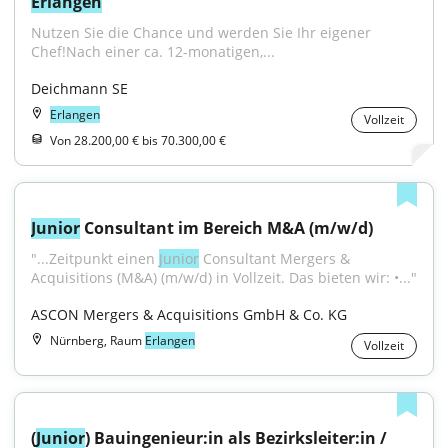
Erlangen
Nutzen Sie die Chance und werden Sie Ihr eigener 
Chef!Nach einer ca. 12-monatigen,...
Deichmann SE
Erlangen
Vollzeit
Von 28.200,00 € bis 70.300,00 €
Junior
 Consultant im Bereich M&A (m/w/d)
"...Zeitpunkt einen 
Junior
 Consultant Mergers & 
Acquisitions (M&A) (m/w/d) in Vollzeit. Das bieten wir: •..."
ASCON Mergers & Acquisitions GmbH & Co. KG
Nürnberg, Raum
Erlangen
Vollzeit
(
Junior
) Bauingenieur:in als Bezirksleiter:in / 