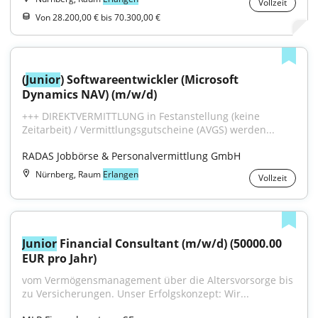
Vollzeit
Von 28.200,00 € bis 70.300,00 €
(
Junior
) Softwareentwickler (Microsoft 
Dynamics NAV) (m/w/d)
+++ DIREKTVERMITTLUNG in Festanstellung (keine 
Zeitarbeit) / Vermittlungsgutscheine (AVGS) werden...
RADAS Jobbörse & Personalvermittlung GmbH
Nürnberg, Raum
Erlangen
Vollzeit
Junior
 Financial Consultant (m/w/d) (50000.00 
EUR pro Jahr)
vom Vermögensmanagement über die Altersvorsorge bis 
zu Versicherungen. Unser Erfolgskonzept: Wir...