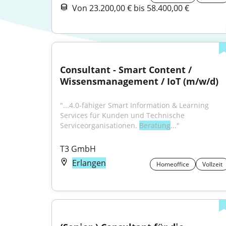
Von 23.200,00 € bis 58.400,00 €
Consultant - Smart Content / 
Wissensmanagement / IoT (m/w/d)
"...4.0-fähiger Smart Information & Learning 
Services für Kunden und Technische 
Serviceorganisationen. 
Beratung
..."
T3 GmbH
Erlangen
Homeoffice
Vollzeit