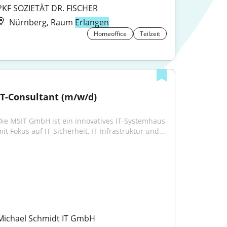
PKF SOZIETÄT DR. FISCHER
Nürnberg, Raum
Erlangen
Homeoffice
Teilzeit
IT-Consultant (m/w/d)
Die MSIT GmbH ist ein innovatives IT-Systemhaus 
mit Fokus auf IT-Sicherheit, IT-Infrastruktur und...
Michael Schmidt IT GmbH