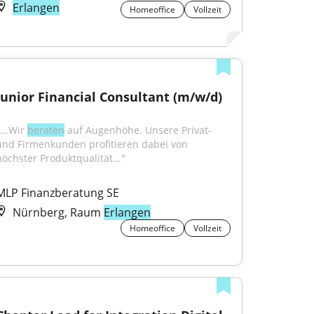
Erlangen
Homeoffice
Vollzeit
Junior Financial Consultant (m/w/d)
...Wir 
beraten
 auf Augenhöhe. Unsere Privat- 
und Firmenkunden profitieren dabei von 
höchster Produktqualität..."
MLP Finanzberatung SE
Nürnberg, Raum
Erlangen
Homeoffice
Vollzeit