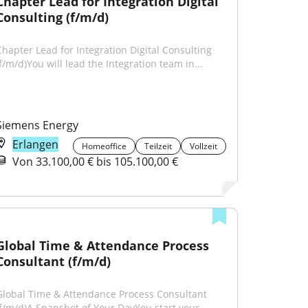
Chapter Lead for Integration Digital 
Consulting (f/m/d)
Chapter Lead for Integration Digital Consulting 
(f/m/d)You will lead the Integration team in...
Siemens Energy
Erlangen
Homeoffice
Teilzeit
Vollzeit
Von 33.100,00 € bis 105.100,00 €
Global Time & Attendance Process 
Consultant (f/m/d)
Global Time & Attendance Process Consultant 
(f/m/d)A Snapshot of Your DayYou start your 