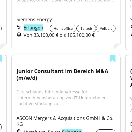
d
Siemens Energy
Erlangen
Homeoffice
Teilzeit
Vollzeit
Von 33.100,00 € bis 105.100,00 €
Junior Consultant im Bereich M&A 
(m/w/d)
Deutschlands führende Adresse für 
Unternehmensberatung von IT-Unternehmen 
sucht Verstärkung zur...
A
ASCON Mergers & Acquisitions GmbH & Co. 
KG