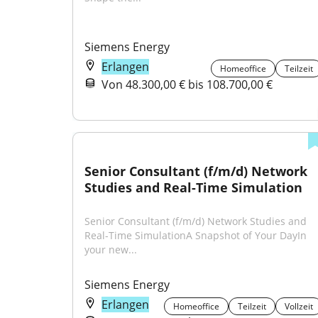
Siemens Energy
Erlangen
Homeoffice
Teilzeit
Von 48.300,00 € bis 108.700,00 €
Senior Consultant (f/m/d) Network 
Studies and Real-Time Simulation
Senior Consultant (f/m/d) Network Studies and 
Real-Time SimulationA Snapshot of Your DayIn 
your new...
Siemens Energy
Erlangen
Homeoffice
Teilzeit
Vollzeit