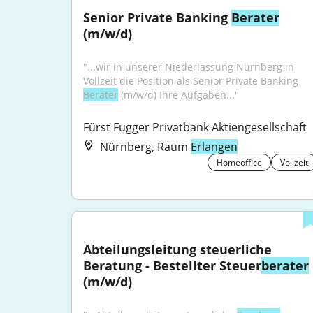
Senior Private Banking 
Berater
(m/w/d)
"...wir in unserer Niederlassung Nürnberg in 
Vollzeit die Position als Senior Private Banking 
Berater
 (m/w/d) Ihre Aufgaben..."
Fürst Fugger Privatbank Aktiengesellschaft
Nürnberg, Raum
Erlangen
Homeoffice
Vollzeit
Abteilungsleitung steuerliche 
Beratung - Bestellter Steuer
berater
(m/w/d)