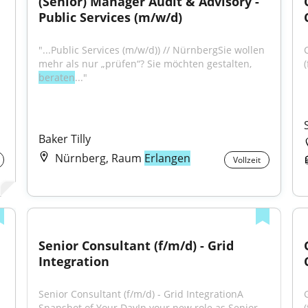
(Senior) Manager Audit & Advisory - 
Public Services (m/w/d)
"...Public Services (m/w/d)) // NürnbergSie wollen 
mehr als nur „prüfen“? Sie möchten gestalten, 
beraten
..."
Baker Tilly
Nürnberg, Raum
Erlangen
Vollzeit
Senior Consultant (f/m/d) - Grid 
Integration
Senior Consultant (f/m/d) - Grid IntegrationA 
Snapshot of Your DayIn your new role as Senior...