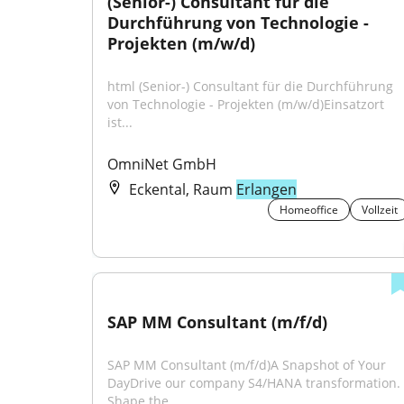
(Senior-) Consultant für die 
Durchführung von Technologie - 
Projekten (m/w/d)
html (Senior-) Consultant für die Durchführung 
von Technologie - Projekten (m/w/d)Einsatzort 
ist...
OmniNet GmbH
Eckental, Raum
Erlangen
Homeoffice
Vollzeit
SAP MM Consultant (m/f/d)
SAP MM Consultant (m/f/d)A Snapshot of Your 
DayDrive our company S4/HANA transformation. 
Shape the...