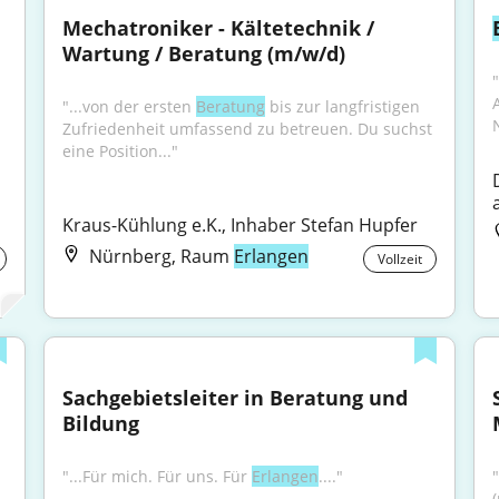
Mechatroniker - Kältetechnik / 
Wartung / Beratung (m/w/d)
"
"...von der ersten 
Beratung
 bis zur langfristigen 
Zufriedenheit umfassend zu betreuen. Du suchst 
eine Position..."
Kraus-Kühlung e.K., Inhaber Stefan Hupfer
Nürnberg, Raum
Erlangen
Vollzeit
Sachgebietsleiter in Beratung und 
Bildung
"...Für mich. Für uns. Für 
Erlangen
...."