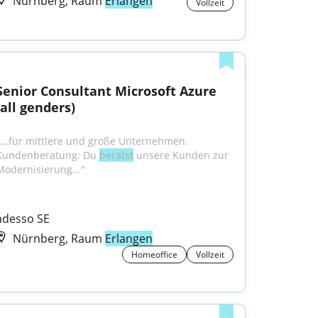
Nürnberg, Raum
Erlangen
Vollzeit
Senior Consultant Microsoft Azure 
(all genders)
"...für mittlere und große Unternehmen. 
Kundenberatung: Du 
berätst
 unsere Kunden zur 
Modernisierung..."
adesso SE
Nürnberg, Raum
Erlangen
Homeoffice
Vollzeit