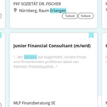
PKF SOZIETÄT DR. FISCHER
Nürnberg, Raum
Erlangen
Teilzeit
Vollzeit
Junior Financial Consultant (m/w/d)
"...Wir 
beraten
 auf Augenhöhe. Unsere Privat- 
und Firmenkunden profitieren dabei von 
höchster Produktqualität..."
MLP Finanzberatung SE