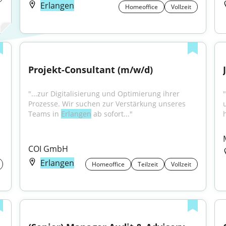
Erlangen
Homeoffice
Vollzeit
Projekt-Consultant (m/w/d)
"...zur Digitalisierung und Optimierung ihrer 
"
Prozesse. Wir suchen zur Verstärkung unseres 
Teams in 
Erlangen
 ab sofort..."
COI GmbH
Erlangen
Homeoffice
Teilzeit
Vollzeit