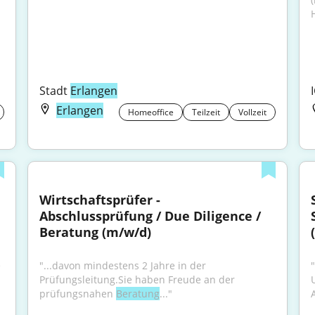
Stadt 
Erlangen
Erlangen
Homeoffice
Teilzeit
Vollzeit
Wirtschaftsprüfer - 
Abschlussprüfung / Due Diligence / 
Beratung (m/w/d)
 
"...davon mindestens 2 Jahre in der 
Prüfungsleitung.Sie haben Freude an der 
prüfungsnahen 
Beratung
..."