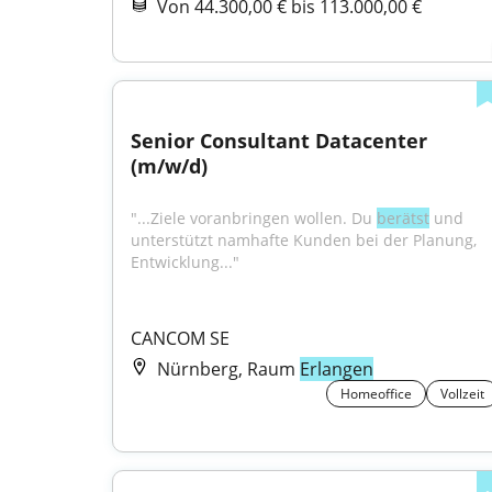
Von 44.300,00 € bis 113.000,00 €
Senior Consultant Datacenter 
(m/w/d)
"...Ziele voranbringen wollen. Du 
berätst
 und 
unterstützt namhafte Kunden bei der Planung, 
Entwicklung..."
CANCOM SE
Nürnberg, Raum
Erlangen
Homeoffice
Vollzeit