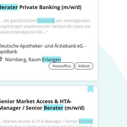
Berater
 Private Banking (m/w/d)
...die ganzheitliche 
Beratung
 von vermögenden 
Angehörigen akademischer Heilberufe sowie die 
Neukundenakquise.Für..."
Deutsche Apotheker- und Ärztebank eG - 
apoBank
Nürnberg, Raum
Erlangen
Homeoffice
Vollzeit
Senior Market Access & HTA-
Manager / Senior 
Berater
 (m/w/d)
"...Market Access & HTA-Manager / Senior 
Berater
(m/w/d).Ihre AufgabenAls Senior Market Access & 