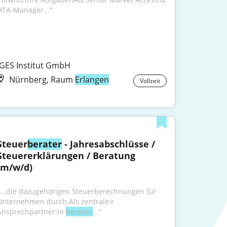
HTA-Manager..."
IGES Institut GmbH
Nürnberg, Raum
Erlangen
Vollzeit
Steuer
berater
 - Jahresabschlüsse / 
Steuererklärungen / Beratung 
(m/w/d)
"...die dazugehörigen Steuerberechnungen für 
Unternehmen durch.Als zentrale:r 
Ansprechpartner:in 
beraten
..."