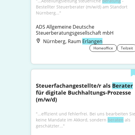
"...Abteilungsleitung steuerliche 
Beratung
 - 
Bestellter Steuerberater (m/w/d) am Standort 
Nürnberg..."
ADS Allgemeine Deutsche 
Steuerberatungsgesellschaft mbH
Nürnberg, Raum
Erlangen
Homeoffice
Teilzeit
Steuerfachangestellte/r als 
Berater
für digitale Buchhaltungs-Prozesse 
(m/w/d)
"...effizient und fehlerfrei. Bei uns bearbeiten Sie
keine Mandate im Akkord, sondern 
beraten
 als 
geschätzter..."