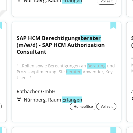
Nürnberg, Raum
Erlangen
Vollzeit
SAP HCM Berechtigungs
berater
(m/w/d) - SAP HCM Authorization 
Consultant
"...Rollen sowie Berechtigungen an 
Beratung
 und 
Prozessoptimierung: Sie 
beraten
 Anwender, Key 
User..."
Ratbacher GmbH
Nürnberg, Raum
Erlangen
Homeoffice
Vollzeit