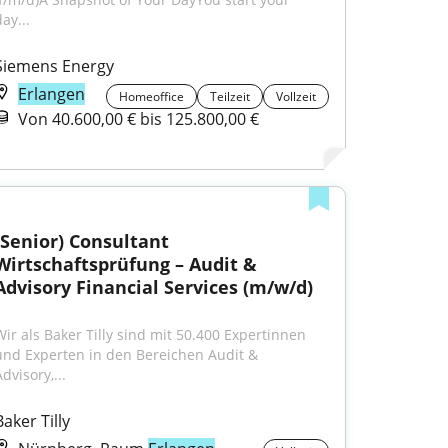
ay...
Siemens Energy
Erlangen
Homeoffice
Teilzeit
Vollzeit
Von 40.600,00 € bis 125.800,00 €
(Senior) Consultant 
Wirtschaftsprüfung – Audit & 
Advisory Financial Services (m/w/d)
Wir als Baker Tilly sind mit 50.400 Expertinnen 
und Experten in den Bereichen Audit & 
dvisory,...
Baker Tilly