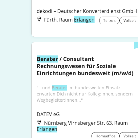
dekodi – Deutscher Konverterdienst GmbH
Fürth, Raum
Erlangen
Teilzeit
Vollzeit
Berater
 / Consultant 
Rechnungswesen für Soziale 
Einrichtungen bundesweit (m/w/d)
"...und 
Berater
 im bundesweiten Einsatz 
erwarten Dich nicht nur Kolleg:innen, sondern 
Wegbegleiter:innen..."
DATEV eG
Nürnberg Virnsberger Str. 63, Raum
Erlangen
Homeoffice
Vollzeit