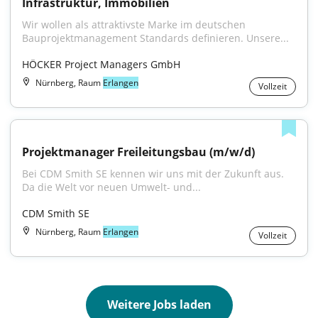
Infrastruktur, Immobilien
Wir wollen als attraktivste Marke im deutschen 
Bauprojektmanagement Standards definieren. Unsere...
HÖCKER Project Managers GmbH
Nürnberg, Raum
Erlangen
Vollzeit
Projektmanager Freileitungsbau (m/w/d)
Bei CDM Smith SE kennen wir uns mit der Zukunft aus. 
Da die Welt vor neuen Umwelt- und...
CDM Smith SE
Nürnberg, Raum
Erlangen
Vollzeit
Weitere Jobs laden