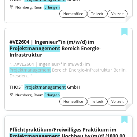
Nürnberg, Raum
Erlangen
Homeoffice
Teilzeit
Vollzeit
#VE2604 | Ingenieur*in (m/w/d) im 
Projektmanagement
 Bereich Energie-
Infrastruktur
"...\#VE2604 | Ingenieur\*in (m/w/d) im 
Projektmanagement
 Bereich Energie-Infrastruktur Berlin, 
Dresden..."
THOST 
Projektmanagement
 GmbH
Nürnberg, Raum
Erlangen
Homeoffice
Teilzeit
Vollzeit
Pflichtpraktikum/Freiwilliges Praktikum im 
Projektmanagement
 Hochbau (w/m/d) (1800.00 