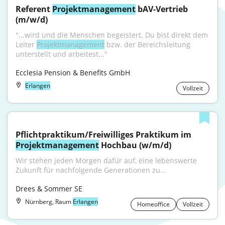
Referent 
Projektmanagement
 bAV-Vertrieb 
(m/w/d)
"...wird und die Menschen begeistert. Du bist direkt dem 
Leiter 
Projektmanagement
 bzw. der Bereichsleitung 
unterstellt und arbeitest..."
Ecclesia Pension & Benefits GmbH
Erlangen
Vollzeit
Pflichtpraktikum/Freiwilliges Praktikum im 
Projektmanagement
 Hochbau (w/m/d)
Wir stehen jeden Morgen dafür auf, eine lebenswerte 
Zukunft für nachfolgende Generationen zu...
Drees & Sommer SE
Nürnberg, Raum
Erlangen
Homeoffice
Vollzeit