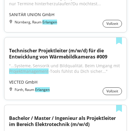
nur Termine hinterherzulaufen?Du möchtest...
SANITÄR UNION GmbH
Nürnberg, Raum
Erlangen
Vollzeit
Technischer Projektleiter (m/w/d) für die 
Entwicklung von Wärmebildkameras #009
"...Systeme, Sensorik und Bildqualität. Beim Umgang mit 
Projektmanagement
-Tools fühlst du Dich sicher..."
VECTED GmbH
Fürth, Raum
Erlangen
Vollzeit
Bachelor / Master / Ingenieur als Projektleiter 
im Bereich Elektrotechnik (m/w/d)