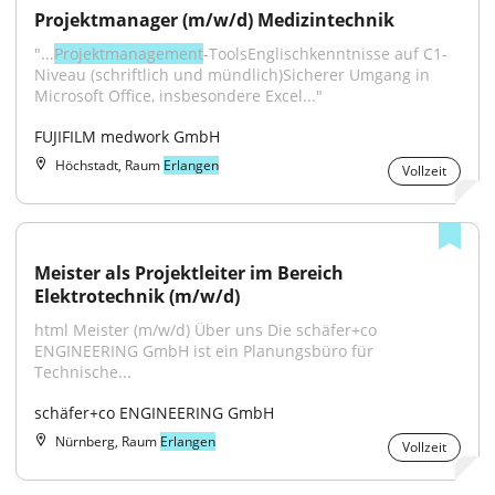
Projektmanager (m/w/d) Medizintechnik
"...
Projektmanagement
-ToolsEnglischkenntnisse auf C1-
Niveau (schriftlich und mündlich)Sicherer Umgang in 
Microsoft Office, insbesondere Excel..."
FUJIFILM medwork GmbH
Höchstadt, Raum
Erlangen
Vollzeit
Meister als Projektleiter im Bereich 
Elektrotechnik (m/w/d)
html Meister (m/w/d) Über uns Die schäfer+co 
ENGINEERING GmbH ist ein Planungsbüro für 
Technische...
schäfer+co ENGINEERING GmbH
Nürnberg, Raum
Erlangen
Vollzeit