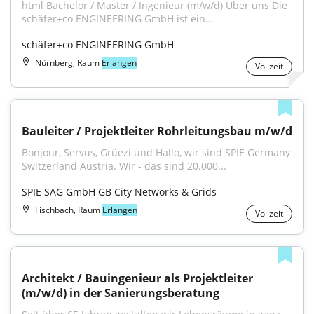
html Bachelor / Master / Ingenieur (m/w/d) Über uns Die 
schäfer+co ENGINEERING GmbH ist ein...
schäfer+co ENGINEERING GmbH
Nürnberg, Raum
Erlangen
Vollzeit
Bauleiter / Projektleiter Rohrleitungsbau m/w/d
Bonjour, Servus, Grüezi und Hallo, wir sind SPIE Germany 
Switzerland Austria. Wir - das sind 20.000...
SPIE SAG GmbH GB City Networks & Grids
Fischbach, Raum
Erlangen
Vollzeit
Architekt / Bauingenieur als Projektleiter 
(m/w/d) in der Sanierungsberatung