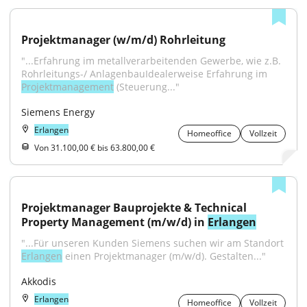
Projektmanager (w/m/d) Rohrleitung
"...Erfahrung im metallverarbeitenden Gewerbe, wie z.B. 
Rohrleitungs-/ AnlagenbauIdealerweise Erfahrung im 
Projektmanagement
 (Steuerung..."
Siemens Energy
Erlangen
Homeoffice
Vollzeit
Von 31.100,00 € bis 63.800,00 €
Projektmanager Bauprojekte & Technical 
Property Management (m/w/d) in 
Erlangen
"...Für unseren Kunden Siemens suchen wir am Standort 
Erlangen
 einen Projektmanager (m/w/d). Gestalten..."
Akkodis
Erlangen
Homeoffice
Vollzeit