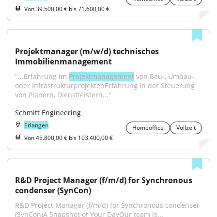
Von 39.500,00 € bis 71.600,00 €
Projektmanager (m/w/d) technisches 
Immobilienmanagement
"...Erfahrung im 
Projektmanagement
 von Bau-, Umbau- 
oder InfrastrukturprojektenErfahrung in der Steuerung 
von Planern, Dienstleistern..."
Schmitt Engineering
Erlangen
Homeoffice
Vollzeit
Von 45.800,00 € bis 103.400,00 €
R&D Project Manager (f/m/d) for Synchronous 
condenser (SynCon)
R&D Project Manager (f/m/d) for Synchronous condenser 
(SynCon)A Snapshot of Your DayOur team is...