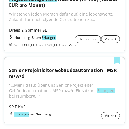
EUR pro Monat)
Wir stehen jeden Morgen dafür auf, eine lebenswerte 
Zukunft für nachfolgende Generationen zu...
Drees & Sommer SE
Nürnberg, Raum
Erlangen
Homeoffice
Vollzeit
Von 1.800,00 € bis 1.980,00 € pro Monat
Senior Projektleiter Gebäudeautomation - MSR 
m/w/d
"...Mehr dazu: Über uns Senior Projektleiter 
Gebäudeautomation - MSR m/w/d Einsatzort: 
Erlangen
bei Nürnberg..."
SPIE KAS
Erlangen
bei Nürnberg
Vollzeit