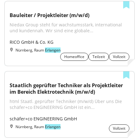
Bauleiter / Projektleiter (m/w/d)
Niedax Group steht für wachstumsstark, international 
und kundennah. Wir sind eine globale...
RICO GmbH & Co. KG
Nürnberg, Raum
Erlangen
Homeoffice
Teilzeit
Vollzeit
Staatlich geprüfter Techniker als Projektleiter 
im Bereich Elektrotechnik (m/w/d)
html Staatl. geprüfter Techniker (m/w/d) Über uns Die 
schäfer+co ENGINEERING GmbH ist ein...
schäfer+co ENGINEERING GmbH
Nürnberg, Raum
Erlangen
Vollzeit