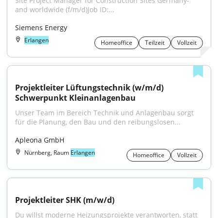
Site Project Manager for Construction Sites Germany- 
and worldwide (f/m/d)Job ID:...
Siemens Energy
Erlangen
Homeoffice
Teilzeit
Vollzeit
Projektleiter Lüftungstechnik (w/m/d) 
Schwerpunkt Kleinanlagenbau
Unser Team im Bereich Technik und Anlagenbau sorgt 
für die Planung, den Bau und den reibungslosen...
Apleona GmbH
Nürnberg, Raum
Erlangen
Homeoffice
Vollzeit
Projektleiter SHK (m/w/d)
Du willst moderne Heizungsprojekte verantworten, statt 