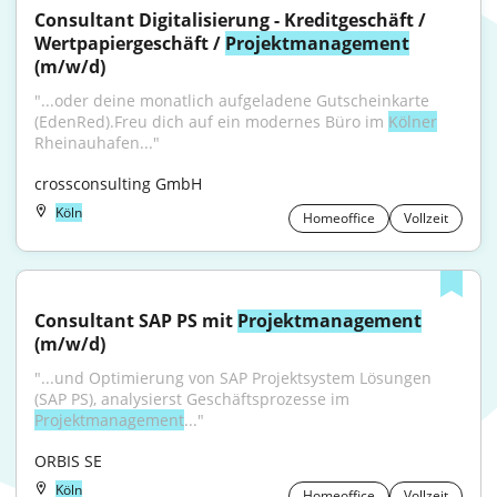
Consultant Digitalisierung - Kreditgeschäft / 
Wertpapiergeschäft / 
Projektmanagement
(m/w/d)
"...oder deine monatlich aufgeladene Gutscheinkarte 
(EdenRed).Freu dich auf ein modernes Büro im 
Kölner
Rheinauhafen..."
crossconsulting GmbH
Köln
Homeoffice
Vollzeit
Consultant SAP PS mit 
Projektmanagement
(m/w/d)
"...und Optimierung von SAP Projektsystem Lösungen 
(SAP PS), analysierst Geschäftsprozesse im 
Projektmanagement
..."
ORBIS SE
Köln
Homeoffice
Vollzeit