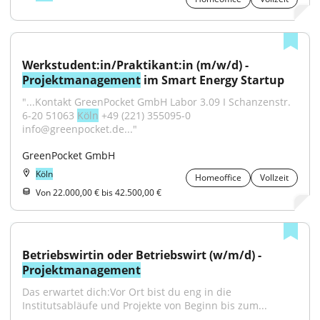
Werkstudent:in/Praktikant:in (m/w/d) - 
Projektmanagement
 im Smart Energy Startup
"...Kontakt GreenPocket GmbH Labor 3.09 I Schanzenstr. 
6-20 51063 
Köln
 +49 (221) 355095-0 
info@greenpocket.de..."
GreenPocket GmbH
Köln
Homeoffice
Vollzeit
Von 22.000,00 € bis 42.500,00 €
Betriebswirtin oder Betriebswirt (w/m/d) - 
Projektmanagement
Das erwartet dich:Vor Ort bist du eng in die 
Institutsabläufe und Projekte von Beginn bis zum...