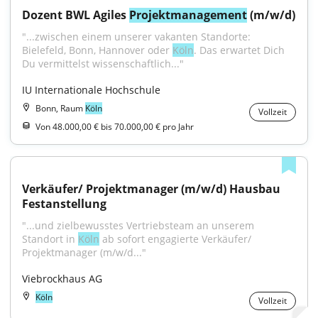
Dozent BWL Agiles 
Projektmanagement
 (m/w/d)
"...zwischen einem unserer vakanten Standorte: 
Bielefeld, Bonn, Hannover oder 
Köln
. Das erwartet Dich 
Du vermittelst wissenschaftlich..."
IU Internationale Hochschule
Bonn, Raum
Köln
Vollzeit
Von 48.000,00 € bis 70.000,00 € pro Jahr
Verkäufer/ Projektmanager (m/w/d) Hausbau 
Festanstellung
"...und zielbewusstes Vertriebsteam an unserem 
Standort in 
Köln
 ab sofort engagierte Verkäufer/ 
Projektmanager (m/w/d..."
Viebrockhaus AG
Köln
Vollzeit