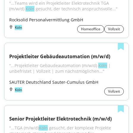
"...Teams wird ein Projektleiter Elektrotechnik TGA 
(m/w/d) 
Köln
 gesucht, der technisch anspruchsvolle..."
Rocksolid Personalvermittlung GmbH
Köln
Homeoffice
Vollzeit
Projektleiter Gebäudeautomation (m/w/d)
"...Projektleiter Gebäudeautomation (m/w/d) 
Köln
 | 
unbefristet | Vollzeit | zum nächstmöglichen..."
SAUTER Deutschland Sauter-Cumulus GmbH
Köln
Vollzeit
Senior Projektleiter Elektrotechnik (m/w/d)
"...TGA (m/w/d)
Köln
 gesucht, der komplexe Projekte 