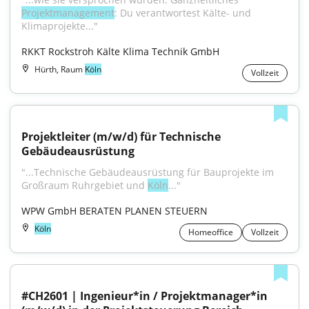
Projektmanagement
: Du verantwortest Kälte- und 
Klimaprojekte..."
RKKT Rockstroh Kälte Klima Technik GmbH
Hürth, Raum
Köln
Vollzeit
Projektleiter (m/w/d) für Technische 
Gebäudeausrüstung
"...Technische Gebäudeausrüstung für Bauprojekte im 
Großraum Ruhrgebiet und 
Köln
..."
WPW GmbH BERATEN PLANEN STEUERN
Köln
Homeoffice
Vollzeit
#CH2601 | Ingenieur*in / Projektmanager*in 