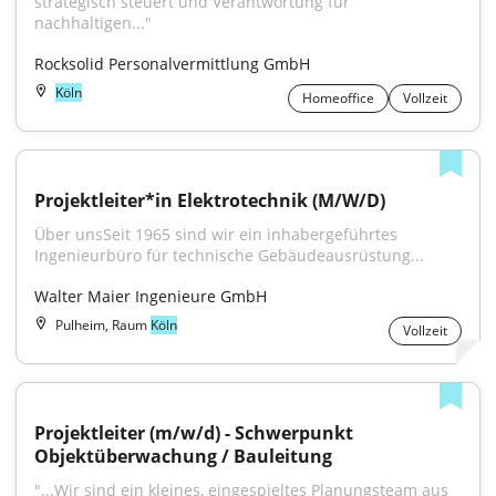
strategisch steuert und Verantwortung für 
nachhaltigen..."
Rocksolid Personalvermittlung GmbH
Köln
Homeoffice
Vollzeit
Projektleiter*in Elektrotechnik (M/W/D)
Über unsSeit 1965 sind wir ein inhabergeführtes 
Ingenieurbüro für technische Gebäudeausrüstung...
Walter Maier Ingenieure GmbH
Pulheim, Raum
Köln
Vollzeit
Projektleiter (m/w/d) - Schwerpunkt 
Objektüberwachung / Bauleitung
"...Wir sind ein kleines, eingespieltes Planungsteam aus 