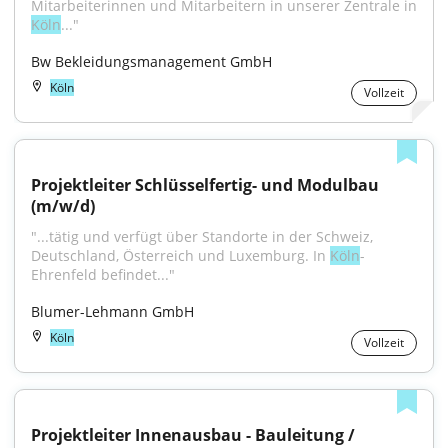
Köln
..."
Bw Bekleidungsmanagement GmbH
Köln
Vollzeit
Projektleiter Schlüsselfertig- und Modulbau 
(m/w/d)
"...tätig und verfügt über Standorte in der Schweiz, 
Deutschland, Österreich und Luxemburg. In 
Köln
-
Ehrenfeld befindet..."
Blumer-Lehmann GmbH
Köln
Vollzeit
Projektleiter Innenausbau - Bauleitung / 