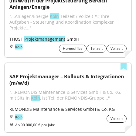
(m/w/d) in der Projektsteuerung Bereich 
Anlagen/Energie
"...Anlagen/Energie 
Köln
 Teilzeit / Vollzeit ## Ihre 
Aufgaben - Steuerung und Koordination komplexer 
Projekte..."
THOST 
Projektmanagement
 GmbH
Köln
Homeoffice
Teilzeit
Vollzeit
SAP Projektmanager – Rollouts & Integrationen 
(m/w/d)
"...REMONDIS Maintenance & Services GmbH & Co. KG, 
mit Sitz in 
Köln
, ist Teil der REMONDIS-Gruppe..."
REMONDIS Maintenance & Services GmbH & Co. KG
Köln
Vollzeit
Ab 90.000,00 € pro Jahr