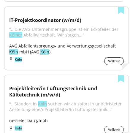
IT-Projektkoordinator (w/m/d)
"...Die AVG-Unternehmensgruppe ist ein Eckpfeiler der 
Kölner
 Abfallwirtschaft. Wir sorgen..."
AVG Abfallentsorgungs- und Verwertungsgesellschaft 
Köln
 mbH (AVG 
Köln
)
Köln
Vollzeit
Projektleiter/in Lüftungstechnik und 
Kältetechnik (m/w/d)
"...Standort in 
Köln
 suchen wir ab sofort in unbefristeter 
Anstellung eine/nProjektleiter/in Lüftungstechnik..."
nesseler bau gmbh
Köln
Vollzeit