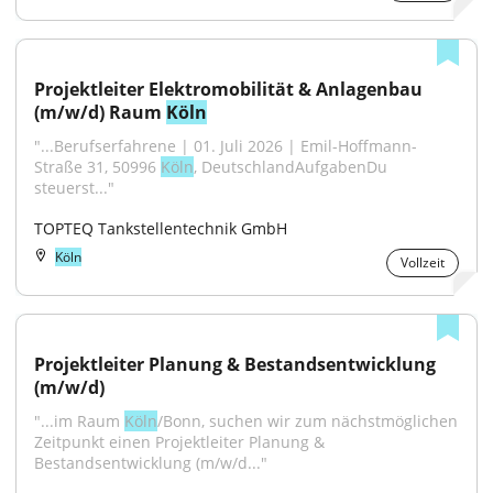
Projektleiter Elektromobilität & Anlagenbau 
(m/w/d) Raum 
Köln
"...Berufserfahrene | 01. Juli 2026 | Emil-Hoffmann-
Straße 31, 50996 
Köln
, DeutschlandAufgabenDu 
steuerst..."
TOPTEQ Tankstellentechnik GmbH
Köln
Vollzeit
Projektleiter Planung & Bestandsentwicklung 
(m/w/d)
"...im Raum 
Köln
/Bonn, suchen wir zum nächstmöglichen 
Zeitpunkt einen Projektleiter Planung & 
Bestandsentwicklung (m/w/d..."