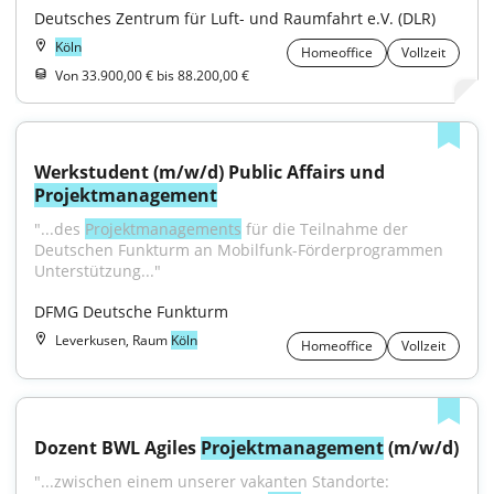
Deutsches Zentrum für Luft- und Raumfahrt e.V. (DLR)
Köln
Homeoffice
Vollzeit
Von 33.900,00 € bis 88.200,00 €
Werkstudent (m/w/d) Public Affairs und 
Projektmanagement
"...des 
Projektmanagements
 für die Teilnahme der 
Deutschen Funkturm an Mobilfunk-Förderprogrammen 
Unterstützung..."
DFMG Deutsche Funkturm
Leverkusen, Raum
Köln
Homeoffice
Vollzeit
Dozent BWL Agiles 
Projektmanagement
 (m/w/d)
"...zwischen einem unserer vakanten Standorte: 