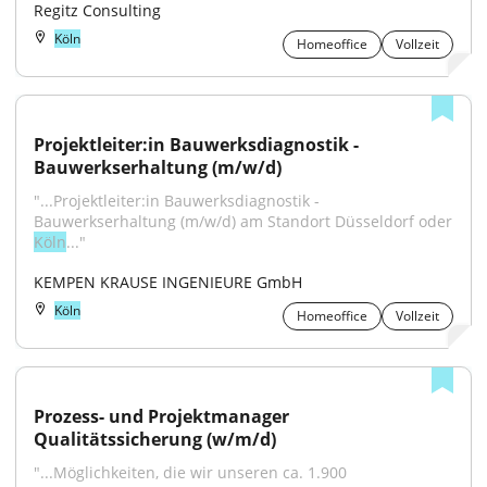
Regitz Consulting
Köln
Homeoffice
Vollzeit
Projektleiter:in Bauwerksdiagnostik - 
Bauwerkserhaltung (m/w/d)
"...Projektleiter:in Bauwerksdiagnostik - 
Bauwerkserhaltung (m/w/d) am Standort Düsseldorf oder 
Köln
..."
KEMPEN KRAUSE INGENIEURE GmbH
Köln
Homeoffice
Vollzeit
Prozess- und Projektmanager 
Qualitätssicherung (w/m/d)
"...Möglichkeiten, die wir unseren ca. 1.900 