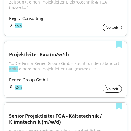
Zeitpunkt einen Projektleiter Elektrotechnik & TGA 
(m/w/d..."
Regitz Consulting
Köln
Vollzeit
Projektleiter Bau (m/w/d)
"...Die Firma Reneo Group GmbH sucht für den Standort 
Köln
 eine/einen Projektleiter Bau (m/w/d)...."
Reneo Group GmbH
Köln
Vollzeit
Senior Projektleiter TGA - Kältetechnik / 
Klimatechnik (m/w/d)
"...wie sie versprochen wurden. Ganzheitliches 