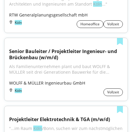
Architekten und Ingenieuren am Standort 
Köln
..."
RTW Generalplanungsgesellschaft mbH
Köln
Homeoffice
Vollzeit
Senior Bauleiter / Projektleiter Ingenieur- und 
Brückenbau (w/m/d)
Als Familienunternehmen plant und baut WOLFF & 
MÜLLER seit drei Generationen Bauwerke für die...
WOLFF & MÜLLER Ingenieurbau GmbH
Köln
Vollzeit
Projektleiter Elektrotechnik & TGA (m/w/d)
"...im Raum 
Köln
/Bonn, suchen wir zum nächstmöglichen 