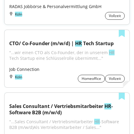
RADAS Jobbörse & Personalvermittlung GmbH
Köln
Vollzeit
CTO/ Co-Founder (m/w/d) | 
HR
 Tech Startup
"...wir einen CTO als Co-Founder, der in unserem 
HR
Tech Startup eine Schlüsselrolle übernimmt..."
Job Connection
Köln
Homeoffice
Vollzeit
Sales Consultant / Vertriebsmitarbeiter 
HR
-
Software B2B (m/w/d)
"...Sales Consultant / Vertriebsmitarbeiter 
HR
-Software 
B2B (m/w/d)Als Vertriebsmitarbeiter / Sales..."