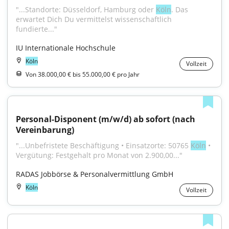
"...Standorte: Düsseldorf, Hamburg oder 
Köln
. Das 
erwartet Dich Du vermittelst wissenschaftlich 
fundierte..."
IU Internationale Hochschule
Köln
Vollzeit
Von 38.000,00 € bis 55.000,00 € pro Jahr
Personal-Disponent (m/w/d) ab sofort (nach 
Vereinbarung)
"...Unbefristete Beschäftigung • Einsatzorte: 50765 
Köln
 • 
Vergütung: Festgehalt pro Monat von 2.900,00..."
RADAS Jobbörse & Personalvermittlung GmbH
Köln
Vollzeit