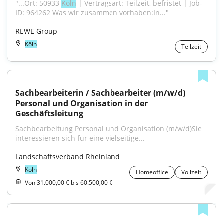
"...Ort: 50933 
Köln
 | Vertragsart: Teilzeit, befristet | Job-
ID: 964262 Was wir zusammen vorhaben:In..."
REWE Group
Köln
Teilzeit
Sachbearbeiterin / Sachbearbeiter (m/w/d) 
Personal und Organisation in der 
Geschäftsleitung
Sachbearbeitung Personal und Organisation (m/w/d)Sie 
interessieren sich für eine vielseitige...
Landschaftsverband Rheinland
Köln
Homeoffice
Vollzeit
Von 31.000,00 € bis 60.500,00 €