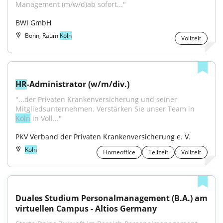
Management (m/w/d)ab sofort..."
BWI GmbH
Bonn, Raum
Köln
Vollzeit
HR
-Administrator (w/m/div.)
"...der Privaten Krankenversicherung und seiner 
Mitgliedsunternehmen. Verstärken Sie unser Team in 
Köln
 in Voll..."
PKV Verband der Privaten Krankenversicherung e. V.
Köln
Homeoffice
Teilzeit
Vollzeit
Duales Studium Personalmanagement (B.A.) am 
virtuellen Campus - Altios Germany