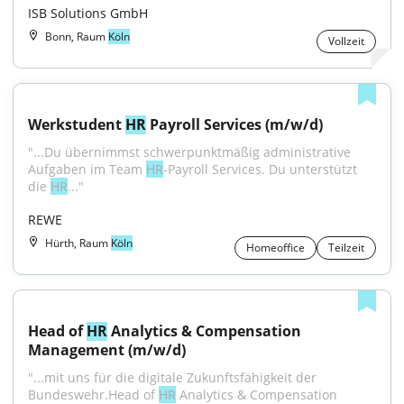
ISB Solutions GmbH
Bonn, Raum
Köln
Vollzeit
Werkstudent 
HR
 Payroll Services (m/w/d)
"...Du übernimmst schwerpunktmäßig administrative 
Aufgaben im Team 
HR
-Payroll Services. Du unterstützt 
die 
HR
..."
REWE
Hürth, Raum
Köln
Homeoffice
Teilzeit
Head of 
HR
 Analytics & Compensation 
Management (m/w/d)
"...mit uns für die digitale Zukunftsfähigkeit der 
Bundeswehr.Head of 
HR
 Analytics & Compensation 