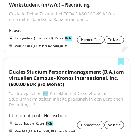
Werkstudent (m/w/d) – Recruiting
Gestalte Deine Zukunft bei ECOVIS KSOECOVIS KSO ist 
eine mittelständische Kanzlei mit den...
Ecovis
Langenfeld (Rheinland), Raum
Köln
Homeoffice
Teilzeit
Von 22.000,00 € bis 42.500,00 €
Duales Studium Personalmanagement (B.A.) am 
virtuellen Campus - Kronos International, Inc. 
(600.00 EUR pro Monat)
"...strategischen 
HR
-Projekten mitDu setzt die im 
Studium vermittelten Inhalte praxisnah in den Bereichen 
Recruiting..."
IU Internationale Hochschule
Leverkusen, Raum
Köln
Homeoffice
Vollzeit
Von 600,00 € bis 660,00 € pro Monat