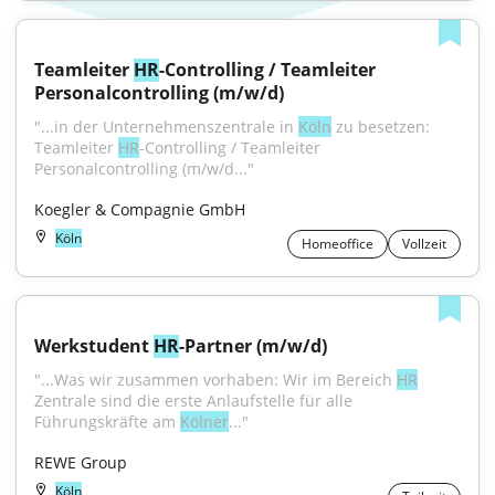
Teamleiter 
HR
-Controlling / Teamleiter 
Personalcontrolling (m/w/d)
"...in der Unternehmenszentrale in 
Köln
 zu besetzen: 
Teamleiter 
HR
-Controlling / Teamleiter 
Personalcontrolling (m/w/d..."
Koegler & Compagnie GmbH
Köln
Homeoffice
Vollzeit
Werkstudent 
HR
-Partner (m/w/d)
"...Was wir zusammen vorhaben: Wir im Bereich 
HR
Zentrale sind die erste Anlaufstelle für alle 
Führungskräfte am 
Kölner
..."
REWE Group
Köln