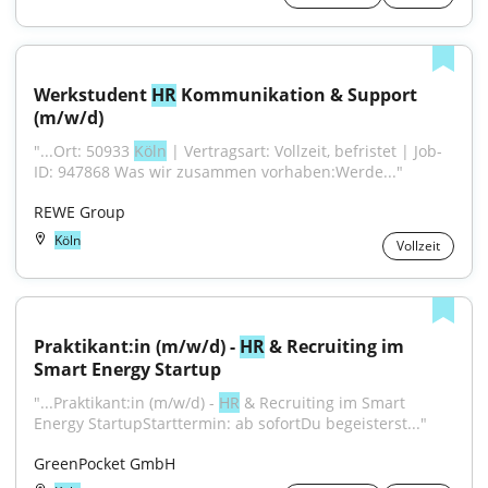
Werkstudent 
HR
 Kommunikation & Support 
(m/w/d)
"...Ort: 50933 
Köln
 | Vertragsart: Vollzeit, befristet | Job-
ID: 947868 Was wir zusammen vorhaben:Werde..."
REWE Group
Köln
Vollzeit
Praktikant:in (m/w/d) - 
HR
 & Recruiting im 
Smart Energy Startup
"...Praktikant:in (m/w/d) - 
HR
 & Recruiting im Smart 
Energy StartupStarttermin: ab sofortDu begeisterst..."
GreenPocket GmbH