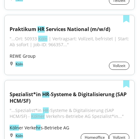
Teilzeit
Praktikum 
HR
 Services National (m/w/d)
"...Ort: 50933 
Köln
 | Vertragsart: Vollzeit, befristet | Start: 
Ab sofort | Job-ID: 966357..."
REWE Group
Köln
Vollzeit
Spezialist*in 
HR
-Systeme & Digitalisierung (SAP 
HCM/SF)
"...Spezialist*in 
HR
-Systeme & Digitalisierung (SAP 
HCM/SF) - 
Kölner
 Verkehrs-Betriebe AG Spezialist*in..."
Köln
er Verke
hr
s-Betriebe AG
Köln
Homeoffice
Vollzeit