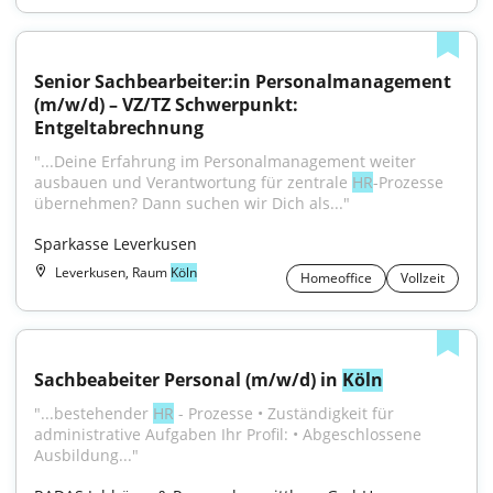
Senior Sachbearbeiter:in Personalmanagement 
(m/w/d) – VZ/TZ Schwerpunkt: 
Entgeltabrechnung
"...Deine Erfahrung im Personalmanagement weiter 
ausbauen und Verantwortung für zentrale 
HR
-Prozesse 
übernehmen? Dann suchen wir Dich als..."
Sparkasse Leverkusen
Leverkusen, Raum
Köln
Homeoffice
Vollzeit
Sachbeabeiter Personal (m/w/d) in 
Köln
"...bestehender 
HR
 - Prozesse • Zuständigkeit für 
administrative Aufgaben Ihr Profil: • Abgeschlossene 
Ausbildung..."