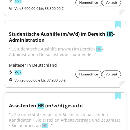
Köln
Homeoffice
Vollzeit
Von 3.600,00 € bis 33.300,00 €
Studentische Aushilfe (m/w/d) im Bereich 
HR
-
Administration
"...Studentische Aushilfe (m/w/d) im Bereich 
HR
-
Administration Du suchst eine spannende..."
Malteser in Deutschland
Köln
Homeoffice
Vollzeit
Von 20.600,00 € bis 37.900,00 €
Assistenten 
HR
 (m/w/d) gesucht
"...Sie unterstützen bei der Suche nach passenden 
Kandidaten • Sie erstellen Arbeitsverträge und Zeugnisse 
• Sie nehmen an 
HR
..."