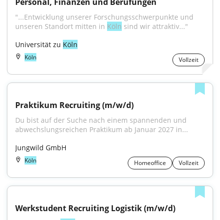
Personal, Finanzen und Berufungen
"...Entwicklung unserer Forschungs­schwerpunkte und 
unseren Standort mitten in 
Köln
 sind wir attraktiv..."
Universität zu 
Köln
Köln
Vollzeit
Praktikum Recruiting (m/w/d)
Du bist auf der Suche nach einem spannenden und 
abwechslungsreichen Praktikum ab Januar 2027 in...
Jungwild GmbH
Köln
Homeoffice
Vollzeit
Werkstudent Recruiting Logistik (m/w/d)