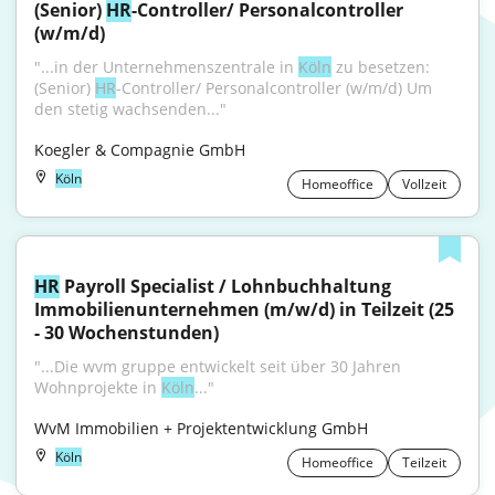
(Senior) 
HR
-Controller/ Personalcontroller 
(w/m/d)
"...in der Unternehmenszentrale in 
Köln
 zu besetzen: 
(Senior) 
HR
-Controller/ Personalcontroller (w/m/d) Um 
den stetig wachsenden..."
Koegler & Compagnie GmbH
Köln
Homeoffice
Vollzeit
HR
 Payroll Specialist / Lohnbuchhaltung 
Immobilienunternehmen (m/w/d) in Teilzeit (25 
- 30 Wochenstunden)
"...Die wvm gruppe entwickelt seit über 30 Jahren 
Wohnprojekte in 
Köln
..."
WvM Immobilien + Projektentwicklung GmbH
Köln
Homeoffice
Teilzeit