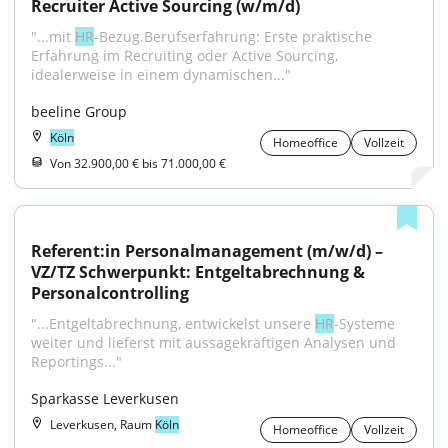
Recruiter Active Sourcing (w/m/d)
"...mit 
HR
-Bezug.Berufserfahrung: Erste praktische 
Erfahrung im Recruiting oder Active Sourcing, 
idealerweise in einem dynamischen..."
beeline Group
Köln
Homeoffice
Vollzeit
Von 32.900,00 € bis 71.000,00 €
Referent:in Personalmanagement (m/w/d) – 
VZ/TZ Schwerpunkt: Entgeltabrechnung & 
Personalcontrolling
"...Entgeltabrechnung, entwickelst unsere 
HR
-Systeme 
weiter und lieferst mit aussagekräftigen Analysen und 
Reportings..."
Sparkasse Leverkusen
Leverkusen, Raum
Köln
Homeoffice
Vollzeit