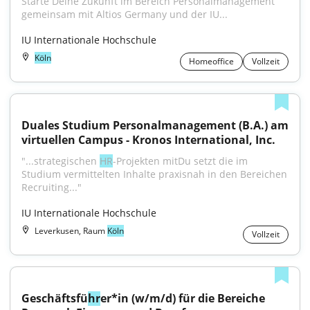
Starte Deine Zukunft im Bereich Personalmanagement 
gemeinsam mit Altios Germany und der IU...
IU Internationale Hochschule
Köln
Homeoffice
Vollzeit
Duales Studium Personalmanagement (B.A.) am 
virtuellen Campus - Kronos International, Inc.
"...strategischen 
HR
-Projekten mitDu setzt die im 
Studium vermittelten Inhalte praxisnah in den Bereichen 
Recruiting..."
IU Internationale Hochschule
Leverkusen, Raum
Köln
Vollzeit
Geschäftsfü
hr
er*in (w/m/d) für die Bereiche 