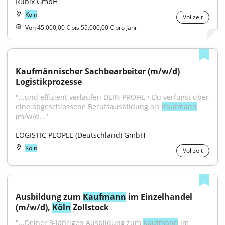
Rubix GmbH
Köln
Vollzeit
Von 45.000,00 € bis 55.000,00 € pro Jahr
Kaufmännischer Sachbearbeiter (m/w/d) 
Logistikprozesse
"...und effizient verlaufen DEIN PROFIL • Du verfügst über 
eine abgeschlossene Berufsausbildung als 
Kaufmann
(m/w/d..."
LOGISTIC PEOPLE (Deutschland) GmbH
Köln
Vollzeit
Ausbildung zum 
Kaufmann
 im Einzelhandel 
(m/w/d), 
Köln
 Zollstock
"...Deiner 3-jährigen Ausbildung zum 
Kaufmann
 im 