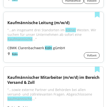
Homeoffice
Vollzeit
Kaufmännische Leitung (m/w/d)
"...an insgesamt drei Standorten im 
Kölner
 Westen. Wir 
suchen für unser Unternehmen ab sofort eine 
Kaufmännische
..."
CBWK Clarenbachwerk 
Köln
 gGmbH
Köln
Vollzeit
Kaufmännischer Mitarbeiter (m/w/d) im Bereich 
Versand & Zoll
"...sowie ex­terne Partner und Behörden bei allen 
versand- und zollrelevanten Fragen. Abgeschlossene 
kaufmännische
..."