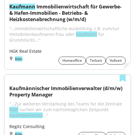
Kaufmann
 Immobilienwirtschaft für Gewerbe- 
& Hafen-Immobilien - Betriebs- & 
Heizkostenabrechnung (w/m/d)
"...immobilienwirtschaftliche Ausbildung, z.B. zum/zur 
Immobilienkaufmann/-frau oder 
Kaufmann
 für 
Grundstücks..."
HGK Real Estate
Köln
Homeoffice
Teilzeit
Vollzeit
Kaufmännischer Immobilienverwalter (d/m/w) 
Property Manager
"...Zur weiteren Verstärkung des Teams für die Zentrale 
Köln
 suchen wir zum nächstmöglichen Zeitpunkt: 
Kaufmännischer
..."
Regitz Consulting
Köln