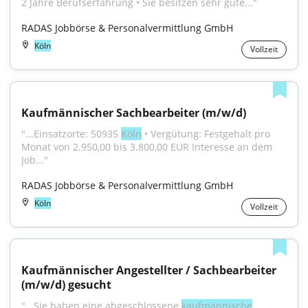
2 Jahre Berufserfahrung • Sie besitzen sehr gute..."
RADAS Jobbörse & Personalvermittlung GmbH
Köln
Vollzeit
Kaufmännischer Sachbearbeiter (m/w/d)
"...Einsatzorte: 50935 
Köln
 • Vergütung: Festgehalt pro 
Monat von 2.950,00 bis 3.800,00 EUR Interesse an dem 
Job..."
RADAS Jobbörse & Personalvermittlung GmbH
Köln
Vollzeit
Kaufmännischer Angestellter / Sachbearbeiter 
(m/w/d) gesucht
"...Sie haben eine abgeschlossene 
kaufmännische