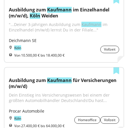
Ausbildung zum 
Kaufmann
 im Einzelhandel 
(m/w/d), 
Köln
 Weiden
"...Deiner 3-jährigen Ausbildung zum 
Kaufmann
 im 
Einzelhandel (m/w/d) lernst Du in der Filiale..."
Deichmann SE
Köln
Vollzeit
Von 10.500,00 € bis 18.400,00 €
Ausbildung zum 
Kaufmann
 für Versicherungen 
(m/w/d)
Dein Einstieg ins Versicherungswesen bei einem der 
größten Automobilhändler Deutschlands!Du hast...
Procar Automobile
Köln
Homeoffice
Vollzeit
Von 27.400,00 € bis 64.000,00 €