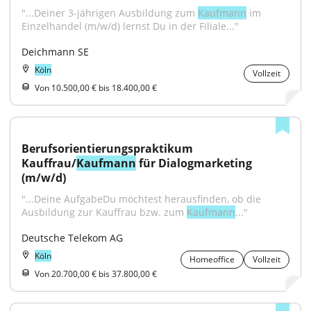
"...Deiner 3-jährigen Ausbildung zum 
Kaufmann
 im 
Einzelhandel (m/w/d) lernst Du in der Filiale..."
Deichmann SE
Köln
Vollzeit
Von 10.500,00 € bis 18.400,00 €
Berufsorientierungspraktikum 
Kauffrau/
Kaufmann
 für Dialogmarketing 
(m/w/d)
"...Deine AufgabeDu möchtest herausfinden, ob die 
Ausbildung zur Kauffrau bzw. zum 
Kaufmann
..."
Deutsche Telekom AG
Köln
Homeoffice
Vollzeit
Von 20.700,00 € bis 37.800,00 €