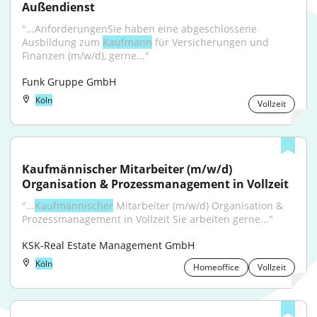
Außendienst
"...AnforderungenSie haben eine abgeschlossene 
Ausbildung zum 
Kaufmann
 für Versicherungen und 
Finanzen (m/w/d), gerne..."
Funk Gruppe GmbH
Köln
Vollzeit
Kaufmännischer Mitarbeiter (m/w/d) 
Organisation & Prozessmanagement in Vollzeit
"...
Kaufmännischer
 Mitarbeiter (m/w/d) Organisation & 
Prozessmanagement in Vollzeit Sie arbeiten gerne..."
KSK-Real Estate Management GmbH
Köln
Homeoffice
Vollzeit