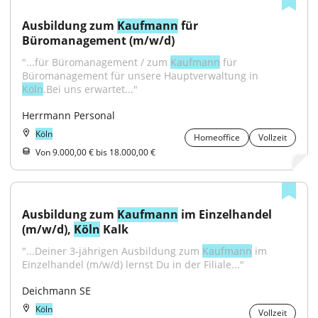
Ausbildung zum 
Kaufmann
 für 
Büromanagement (m/w/d)
"...für Büromanagement / zum 
Kaufmann
 für 
Büromanagement für unsere Hauptverwaltung in 
Köln
.Bei uns erwartet..."
Herrmann Personal
Köln
Homeoffice
Vollzeit
Von 9.000,00 € bis 18.000,00 €
Ausbildung zum 
Kaufmann
 im Einzelhandel 
(m/w/d), 
Köln
 Kalk
"...Deiner 3-jährigen Ausbildung zum 
Kaufmann
 im 
Einzelhandel (m/w/d) lernst Du in der Filiale..."
Deichmann SE
Köln
Vollzeit