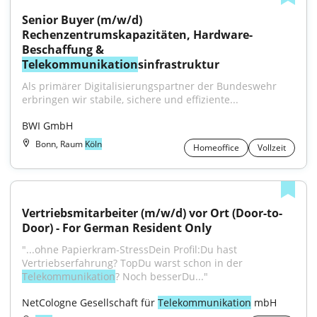
Senior Buyer (m/w/d) 
Rechenzentrumskapazitäten, Hardware-
Beschaffung & 
Telekommunikation
sinfrastruktur
Als primärer Digitalisierungspartner der Bundeswehr 
erbringen wir stabile, sichere und effiziente...
BWI GmbH
Bonn, Raum
Köln
Homeoffice
Vollzeit
Vertriebsmitarbeiter (m/w/d) vor Ort (Door-to-
Door) - For German Resident Only
"...ohne Papierkram-StressDein Profil:Du hast 
Vertriebserfahrung? TopDu warst schon in der 
Telekommunikation
? Noch besserDu..."
NetCologne Gesellschaft für 
Telekommunikation
 mbH