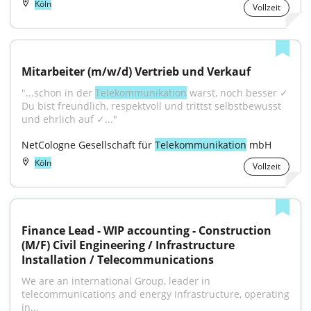
Köln
Vollzeit
Mitarbeiter (m/w/d) Vertrieb und Verkauf
"...schon in der 
Telekommunikation
 warst, noch besser ✓ 
Du bist freundlich, respektvoll und trittst selbstbewusst 
und ehrlich auf ✓..."
NetCologne Gesellschaft für 
Telekommunikation
 mbH
Köln
Vollzeit
Finance Lead - WIP accounting - Construction 
(M/F) Civil Engineering / Infrastructure 
Installation / Telecommunications
We are an international Group, leader in 
telecommunications and energy infrastructure, operating 
in...