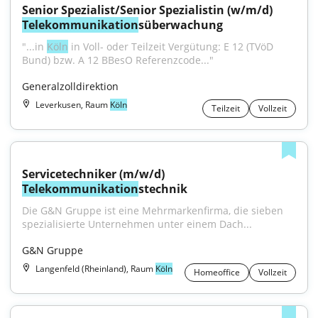
Senior Spezialist/Senior Spezialistin (w/m/d) 
Telekommunikation
süberwachung
"...in 
Köln
 in Voll- oder Teilzeit Vergütung: E 12 (TVöD 
Bund) bzw. A 12 BBesO Referenzcode..."
Generalzolldirektion
Leverkusen, Raum
Köln
Teilzeit
Vollzeit
Servicetechniker (m/w/d) 
Telekommunikation
stechnik
Die G&N Gruppe ist eine Mehrmarkenfirma, die sieben 
spezialisierte Unternehmen unter einem Dach...
G&N Gruppe
Langenfeld (Rheinland), Raum
Köln
Homeoffice
Vollzeit