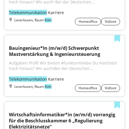
hoch hinaus? Wir auch! Bei der Deutschen...
Telekommunikation
 Karriere
Leverkusen, Raum
Köln
Homeoffice
Vollzeit
Bauingenieur*In (m/w/d) Schwerpunkt 
Mastverstärkung & Ingenieursteuerung
Aufgaben Profil Wir bieten #funkturmliebe Du möchtest 
hoch hinaus? Wir auch!Bei der Deutschen...
Telekommunikation
 Karriere
Leverkusen, Raum
Köln
Homeoffice
Vollzeit
Wirtschafts­informatiker*in (w/m/d) vorrangig 
für die Beschluss­kammer 6 „​​​​​​​​​​​Regulierung 
Elektrizitäts­netze“