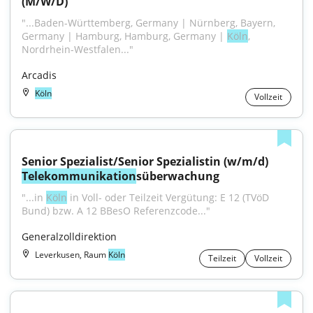
(M/W/D)
"...Baden-Württemberg, Germany | Nürnberg, Bayern, 
Germany | Hamburg, Hamburg, Germany | 
Köln
, 
Nordrhein-Westfalen..."
Arcadis
Köln
Vollzeit
Senior Spezialist/Senior Spezialistin (w/m/d) 
Telekommunikation
süberwachung
"...in 
Köln
 in Voll- oder Teilzeit Vergütung: E 12 (TVöD 
Bund) bzw. A 12 BBesO Referenzcode..."
Generalzolldirektion
Leverkusen, Raum
Köln
Teilzeit
Vollzeit