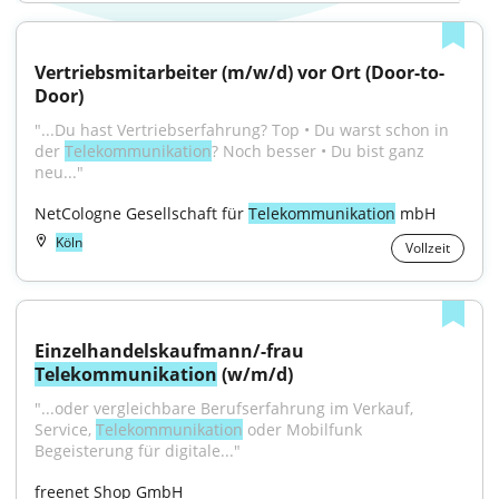
Vertriebsmitarbeiter (m/w/d) vor Ort (Door-to-
Door)
"...Du hast Vertriebserfahrung? Top • Du warst schon in 
der 
Telekommunikation
? Noch besser • Du bist ganz 
neu..."
NetCologne Gesellschaft für 
Telekommunikation
 mbH
Köln
Vollzeit
Einzelhandelskaufmann/-frau 
Telekommunikation
 (w/m/d)
"...oder vergleichbare Berufserfahrung im Verkauf, 
Service, 
Telekommunikation
 oder Mobilfunk 
Begeisterung für digitale..."
freenet Shop GmbH