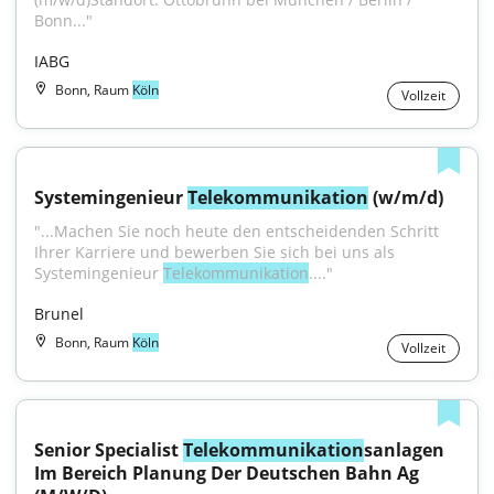
Bonn..."
IABG
Bonn, Raum
Köln
Vollzeit
Systemingenieur 
Telekommunikation
 (w/m/d)
"...Machen Sie noch heute den entscheidenden Schritt 
Ihrer Karriere und bewerben Sie sich bei uns als 
Systemingenieur 
Telekommunikation
...."
Brunel
Bonn, Raum
Köln
Vollzeit
Senior Specialist 
Telekommunikation
sanlagen 
Im Bereich Planung Der Deutschen Bahn Ag 