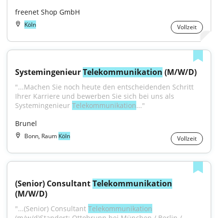
freenet Shop GmbH
Köln
Vollzeit
Systemingenieur 
Telekommunikation
 (M/W/D)
"...Machen Sie noch heute den entscheidenden Schritt 
Ihrer Karriere und bewerben Sie sich bei uns als 
Systemingenieur 
Telekommunikation
..."
Brunel
Bonn, Raum
Köln
Vollzeit
(Senior) Consultant 
Telekommunikation
(M/W/D)
"...(Senior) Consultant 
Telekommunikation
(m/w/d)Standort: Ottobrunn bei München / Berlin / 