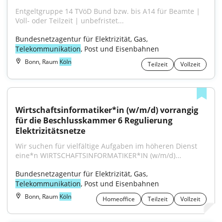
Entgeltgruppe 14 TVöD Bund bzw. bis A14 für Beamte | 
Voll- oder Teilzeit | unbefristet...
Bundesnetzagentur für Elektrizität, Gas, 
Telekommunikation
, Post und Eisenbahnen
Bonn, Raum
Köln
Teilzeit
Vollzeit
Wirtschaftsinformatiker*in (w/m/d) vorrangig 
für die Beschlusskammer 6 Regulierung 
Elektrizitätsnetze
Wir suchen für vielfältige Aufgaben im höheren Dienst 
eine*n WIRTSCHAFTSINFORMATIKER*IN (w/m/d)...
Bundesnetzagentur für Elektrizität, Gas, 
Telekommunikation
, Post und Eisenbahnen
Bonn, Raum
Köln
Homeoffice
Teilzeit
Vollzeit