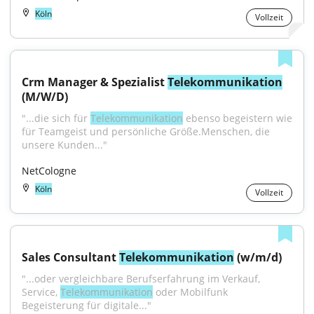
Köln
Vollzeit
Crm Manager & Spezialist 
Telekommunikation
(M/W/D)
"...die sich für 
Telekommunikation
 ebenso begeistern wie 
für Teamgeist und persönliche Größe.Menschen, die 
unsere Kunden..."
NetCologne
Köln
Vollzeit
Sales Consultant 
Telekommunikation
 (w/m/d)
"...oder vergleichbare Berufserfahrung im Verkauf, 
Service, 
Telekommunikation
 oder Mobilfunk 
Begeisterung für digitale..."