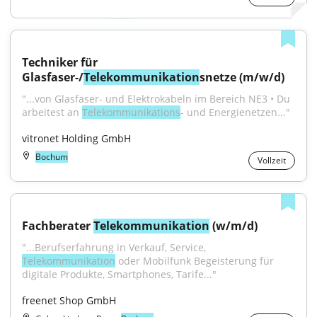
Techniker für 
Glasfaser-/
Telekommunikation
snetze (m/w/d)
"...von Glasfaser- und Elektrokabeln im Bereich NE3 • Du 
arbeitest an 
Telekommunikations
- und Energienetzen..."
vitronet Holding GmbH
Bochum
Vollzeit
Fachberater 
Telekommunikation
 (w/m/d)
"...Berufserfahrung in Verkauf, Service, 
Telekommunikation
 oder Mobilfunk Begeisterung für 
digitale Produkte, Smartphones, Tarife..."
freenet Shop GmbH