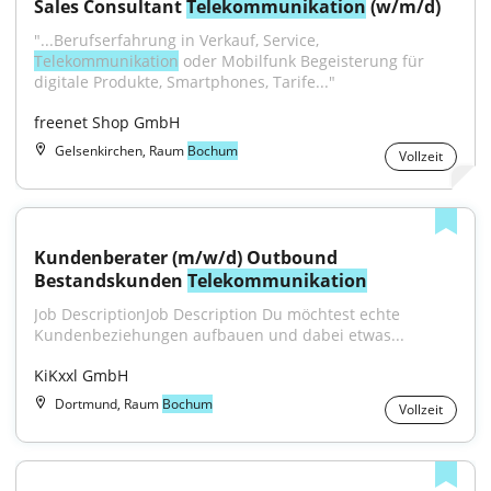
Sales Consultant 
Telekommunikation
 (w/m/d)
"...Berufserfahrung in Verkauf, Service, 
Telekommunikation
 oder Mobilfunk Begeisterung für 
digitale Produkte, Smartphones, Tarife..."
freenet Shop GmbH
Gelsenkirchen, Raum
Bochum
Vollzeit
Kundenberater (m/w/d) Outbound 
Bestandskunden 
Telekommunikation
Job DescriptionJob Description Du möchtest echte 
Kundenbeziehungen aufbauen und dabei etwas...
KiKxxl GmbH
Dortmund, Raum
Bochum
Vollzeit