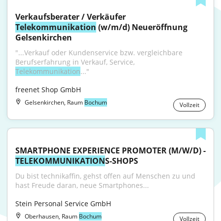
Verkaufsberater / Verkäufer 
Telekommunikation
 (w/m/d) Neueröffnung 
Gelsenkirchen
"...Verkauf oder Kundenservice bzw. vergleichbare 
Berufserfahrung in Verkauf, Service, 
Telekommunikation
..."
freenet Shop GmbH
Gelsenkirchen, Raum
Bochum
Vollzeit
TELEKOMMUNIKATION
S-SHOPS
Du bist technikaffin, gehst offen auf Menschen zu und 
hast Freude daran, neue Smartphones...
Stein Personal Service GmbH
Oberhausen, Raum
Bochum
Vollzeit