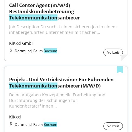
Call Center Agent (m/w/d) 
Bestandskundenbetreuung 
Telekommunikation
sanbieter
Job Description Du suchst einen sicheren Job in einem 
inhabergeführten Unternehmen mit flachen...
KiKxxl GmbH
Dortmund, Raum
Bochum
Vollzeit
Projekt- Und Vertriebstrainer Für Führenden 
Telekommunikation
sanbieter (M/W/D)
Deine Aufgaben Konzeptionelle Erarbeitung und 
Durchführung der Schulungen für 
Kundenberater*innen...
KiKxxl
Dortmund, Raum
Bochum
Vollzeit