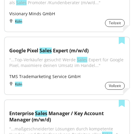
als 
Sales
 Promoter /Kundenberater (m/w/d..."
Visionary Minds GmbH
Köln
Teilzeit
Google Pixel 
Sales
 Expert (m/w/d)
"...Top-Verkäufer gesucht! Werde 
Sales
 Expert für Google 
Pixel, maximiere deinen Umsatz im Handel..."
TMS Trademarketing Service GmbH
Köln
Vollzeit
Enterprise 
Sales
 Manager / Key Account 
Manager (m/w/d)
"...maßgeschneiderter Lösungen durch kompetente 