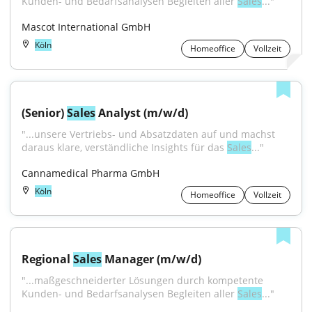
Kunden- und Bedarfsanalysen Begleiten aller 
Sales
..."
Mascot International GmbH
Köln
Homeoffice
Vollzeit
(Senior) 
Sales
 Analyst (m/w/d)
"...unsere Vertriebs- und Absatzdaten auf und machst 
daraus klare, verständliche Insights für das 
Sales
..."
Cannamedical Pharma GmbH
Köln
Homeoffice
Vollzeit
Regional 
Sales
 Manager (m/w/d)
"...maßgeschneiderter Lösungen durch kompetente 
Kunden- und Bedarfsanalysen Begleiten aller 
Sales
..."