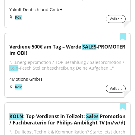
Yakult Deutschland GmbH
Köln
Vollzeit
Verdiene 500€ am Tag – Werde 
SALES
-PROMOTER 
im OBI!
"...Energiepromotion / TOP Bezahlung / Salespromotion / 
Köln
-Pesch Stellenbeschreibung Deine Aufgaben..."
4Motions GmbH
Köln
Vollzeit
KÖLN
: Top-Verdienst in Teilzeit: 
Sales
 Promotion 
/ Fachberaterin für Philips Ambilight TV (m/w/d)
"...Du liebst Technik & Kommunikation? Starte jetzt durch 