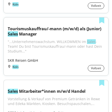
Köln
Vollzeit
Tourismuskauffrau/-mann (m/w/d) als (Junior) 
Sales
 Manager
"...Unternehmenswachstum. WILLKOMMEN im 
Sales
-
Team! Du bist Tourismuskauffrau/-mann oder hast Dein 
Studium..."
SKR Reisen GmbH
Köln
Vollzeit
Sales
 Mitarbeiter*innen m/w/d Handel
Vorstellung & Verkauf von Premium Getränken in Rewe 
und Edeka Märkten, Kiosken. Besuchspauschalen,...