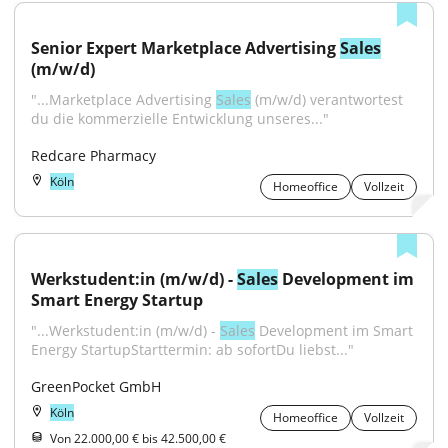
Senior Expert Marketplace Advertising 
Sales
(m/w/d)
"...Marketplace Advertising 
Sales
 (m/w/d) verantwortest 
du die kommerzielle Entwicklung unseres..."
Redcare Pharmacy
Köln
Homeoffice
Vollzeit
Werkstudent:in (m/w/d) - 
Sales
 Development im 
Smart Energy Startup
"...Werkstudent:in (m/w/d) - 
Sales
 Development im Smart 
Energy StartupStarttermin: ab sofortDu liebst..."
GreenPocket GmbH
Köln
Homeoffice
Vollzeit
Von 22.000,00 € bis 42.500,00 €