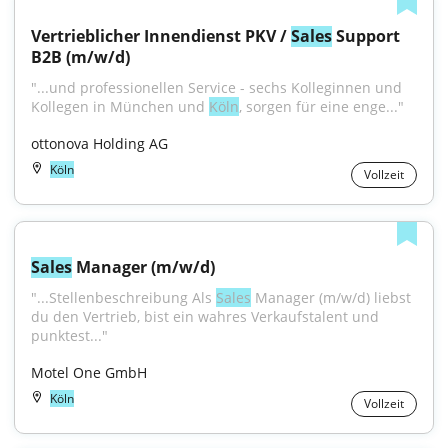
Vertrieblicher Innendienst PKV / 
Sales
 Support 
B2B (m/w/d)
"...und professionellen Service - sechs Kolleginnen und 
Kollegen in München und 
Köln
, sorgen für eine enge..."
ottonova Holding AG
Köln
Vollzeit
Sales
 Manager (m/w/d)
"...Stellenbeschreibung Als 
Sales
 Manager (m/w/d) liebst 
du den Vertrieb, bist ein wahres Verkaufstalent und 
punktest..."
Motel One GmbH
Köln
Vollzeit