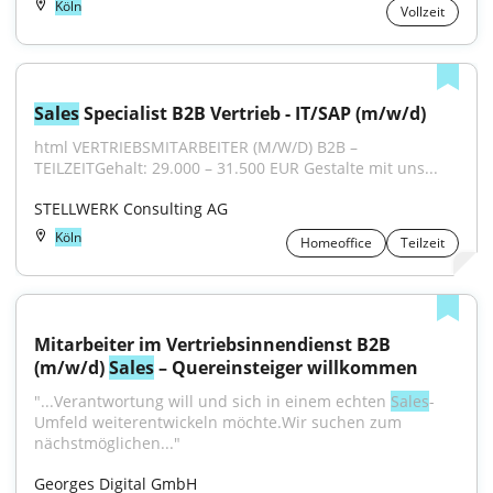
Köln
Vollzeit
Sales
 Specialist B2B Vertrieb - IT/SAP (m/w/d)
html VERTRIEBSMITARBEITER (M/W/D) B2B – 
TEILZEITGehalt: 29.000 – 31.500 EUR Gestalte mit uns...
STELLWERK Consulting AG
Köln
Homeoffice
Teilzeit
Mitarbeiter im Vertriebsinnendienst B2B 
(m/w/d) 
Sales
 – Quereinsteiger willkommen
"...Verantwortung will und sich in einem echten 
Sales
-
Umfeld weiterentwickeln möchte.Wir suchen zum 
nächstmöglichen..."
Georges Digital GmbH