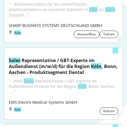
"...Wochenstunden) für ein unbefristetes 
Arbeitsverhältnis an unserem Standort in 
Köln
 als 
Sales
Support..."
SHARP BUSINESS SYSTEMS DEUTSCHLAND GMBH
Köln
Homeoffice
Teilzeit
Sales
 Representative / GBT-Experte im 
Außendienst (m/w/d) für die Region 
Köln
, Bonn, 
Aachen - Produktsegment Dental
"...html 
Sales
 Representative / GBT-Experte im 
Außendienst (m/w/d) für die Region 
Köln
, Bonn, Aachen 
–..."
EMS Electro Medical Systems GmbH
Köln
Vollzeit