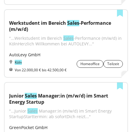
Werkstudent im Bereich 
Sales
-Performance 
(m/w/d)
"...Werkstudent im Bereich 
Sales
-Performance (m/w/d) in 
KölnHerzlich Willkommen bei AUTOLEVY..."
AutoLevy GmbH
Köln
Homeoffice
Teilzeit
Von 22.000,00 € bis 42.500,00 €
Junior 
Sales
 Manager:in (m/w/d) im Smart 
Energy Startup
"...Junior 
Sales
 Manager:in (m/w/d) im Smart Energy 
StartupStarttermin: ab sofortDich reizt..."
GreenPocket GmbH