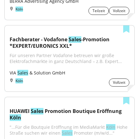
BERRA Advertising Agency GmbH
Köln
Teilzeit
Vollzeit
Fachberater - Vodafone 
Sales
-Promotion 
*EXPERT/EURONICS XXL*
Für unseren Partner Vodafone betreuen wir große 
Elektrofachmärkte in ganz Deutschland – z.B. Expert...
VIA 
Sales
 & Solution GmbH
Köln
Vollzeit
HUAWEI 
Sales
 Promotion Boutique Eröffnung 
Köln
"...Für die Boutquie Eröffnung im MediaMarkt 
Köln
 Hohe 
Straße suchen wir einen 
Sales
 Promoter (m/w/d..."