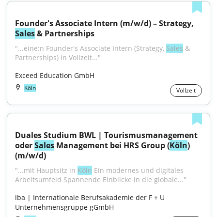
Founder's Associate Intern (m/w/d) – Strategy, 
Sales
 & Partnerships
"...eine:n Founder's Associate Intern (Strategy, 
Sales
 & 
Partnerships) in Vollzeit..."
Exceed Education GmbH
Köln
Vollzeit
Duales Studium BWL | Tourismusmanagement 
oder 
Sales
 Management bei HRS Group (
Köln
) 
(m/w/d)
"...mit Hauptsitz in 
Köln
 Ein modernes und digitales 
Arbeitsumfeld Spannende Einblicke in die globale..."
iba | Internationale Berufsakademie der F + U 
Unternehmensgruppe gGmbH