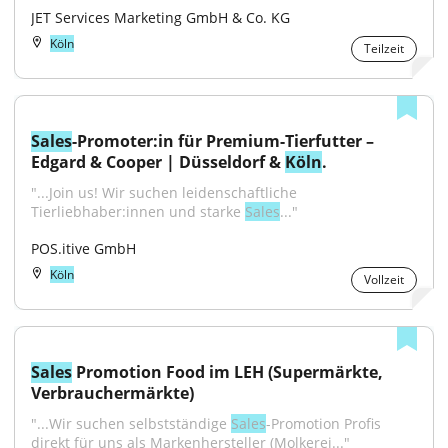
JET Services Marketing GmbH & Co. KG
Köln
Teilzeit
Sales
-Promoter:in für Premium-Tierfutter – 
Edgard & Cooper | Düsseldorf & 
Köln
.
"...Join us! Wir suchen leidenschaftliche 
Tierliebhaber:innen und starke 
Sales
..."
POS.itive GmbH
Köln
Vollzeit
Sales
 Promotion Food im LEH (Supermärkte, 
Verbrauchermärkte)
"...Wir suchen selbstständige 
Sales
-Promotion Profis 
direkt für uns als Markenhersteller (Molkerei..."