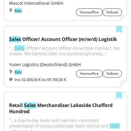
Mascot International GmbH
Köln
Homeoffice
Vollzeit
Sales
 Officer/ Account Officer (m/w/d) Logistik
"...
Sales
 Officer/ Account Officer (m/w/d)We Connect. We 
Create. We Commit.Über uns:Eurotranspharma..."
Yusen Logistics (Deutschland) GmbH
Köln
Homeoffice
Vollzeit
Von 32.400,00 € bis 69.700,00 €
Retail 
Sales
 Merchandiser Lakeside Chafford 
Hundred
"...a day-to-day basis and maintain consistent 
presentation of productsManage stock control and 
sales