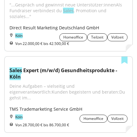
"...Gespräch und gewinnst neue Unterstützer:innenAls 
Fundraiser verbindest du 
Sales
, Promotion und 
soziales..."
Direct Result Marketing Deutschland GmbH
Köln
Homeoffice
Teilzeit
Vollzeit
Von 22.000,00 € bis 42.500,00 €
Sales
 Expert (m/w/d) Gesundheitsprodukte - 
Köln
Deine Aufgaben – vielseitig und 
eigenverantwortlich:Kunden begeistern und beraten:Du 
gehst im...
TMS Trademarketing Service GmbH
Köln
Homeoffice
Vollzeit
Von 28.700,00 € bis 86.700,00 €