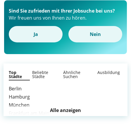
Sind Sie zufrieden mit Ihrer Jobsuche bei uns?
Wir freuen uns von Ihnen zu hören.
Ja
Nein
Top
Beliebte
Ähnliche
Ausbildung
Städte
Städte
Suchen
Berlin
Hamburg
München
Alle anzeigen
Frankfurt am Main
Stuttgart
Düsseldorf