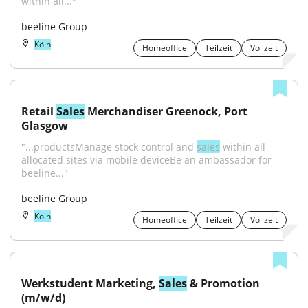
within all..."
beeline Group
Köln
Homeoffice
Teilzeit
Vollzeit
Retail 
Sales
 Merchandiser Greenock, Port 
Glasgow
"...productsManage stock control and 
sales
 within all 
allocated sites via mobile deviceBe an ambassador for 
beeline..."
beeline Group
Köln
Homeoffice
Teilzeit
Vollzeit
Werkstudent Marketing, 
Sales
 & Promotion 
(m/w/d)