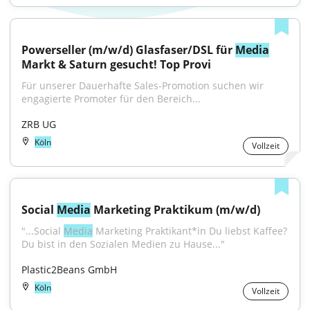
Powerseller (m/w/d) Glasfaser/DSL für 
Media
Markt & Saturn gesucht! Top Provi
Für unserer Dauerhafte Sales-Promotion suchen wir 
engagierte Promoter für den Bereich...
ZRB UG
Köln
Vollzeit
Social 
Media
 Marketing Praktikum (m/w/d)
"...Social 
Media
 Marketing Praktikant*in Du liebst Kaffee? 
Du bist in den Sozialen Medien zu Hause..."
Plastic2Beans GmbH
Köln
Vollzeit