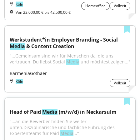
Köln
Homeoffice
Vollzeit
Von 22.000,00 € bis 42.500,00 €
Werkstudent*in Employer Branding - Social 
Media
 & Content Creation
"...Gemeinsam sind wir für Menschen da, die uns 
vertrauen. Du liebst Social 
Media
 und möchtest zeigen..."
BarmeniaGothaer
Köln
Vollzeit
Head of Paid 
Media
 (m/w/d) in Neckarsulm
"...an die Bewerber finden Sie weiter 
unten.Disziplinarische und fachliche Führung des 
Expertenteams für Paid 
Media
..."