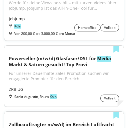
Werde für deine Views bezahlt – mit kurzen Videos über 
JobJump. JobJump ist das All-in-One-Tool für...
JobJump
Köln
Homeoffice
Vollzeit
Von 200,00 € bis 3.000,00 € pro Monat
Powerseller (m/w/d) Glasfaser/DSL für 
Media
Markt & Saturn gesucht! Top Provi
Für unserer Dauerhafte Sales-Promotion suchen wir 
engagierte Promoter für den Bereich...
ZRB UG
Sankt Augustin, Raum
Köln
Vollzeit
Zollbeauftragter m/w/d) im Bereich Luftfracht 