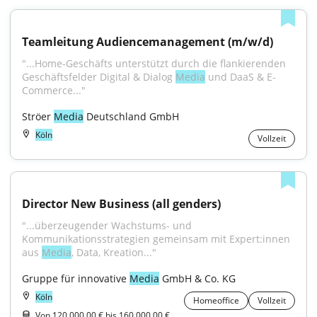
Teamleitung Audiencemanagement (m/w/d)
"...Home-Geschäfts unterstützt durch die flankierenden 
Geschäftsfelder Digital & Dialog 
Media
 und DaaS & E-
Commerce..."
Ströer 
Media
 Deutschland GmbH
Köln
Vollzeit
Director New Business (all genders)
"...überzeugender Wachstums- und 
Kommunikationsstrategien gemeinsam mit Expert:innen 
aus 
Media
, Data, Kreation..."
Gruppe für innovative 
Media
 GmbH & Co. KG
Köln
Homeoffice
Vollzeit
Von 120.000,00 € bis 160.000,00 €