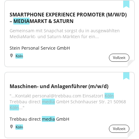
SMARTPHONE EXPERIENCE PROMOTER (M/W/D) 
– 
MEDIA
MARKT & SATURN
Gemeinsam mit Snapchat sorgst du in ausgewählten 
MediaMarkt- und Saturn-Märkten für ein...
Stein Personal Service GmbH
Köln
Vollzeit
Maschinen- und Anlagenführer (m/w/d)
"...Kontakt personal@trebbau.com Einsatzort 
Köln
Trebbau direct 
media
 GmbH Schönhauser Str. 21 50968 
Köln
..."
Trebbau direct 
media
 GmbH
Köln
Vollzeit