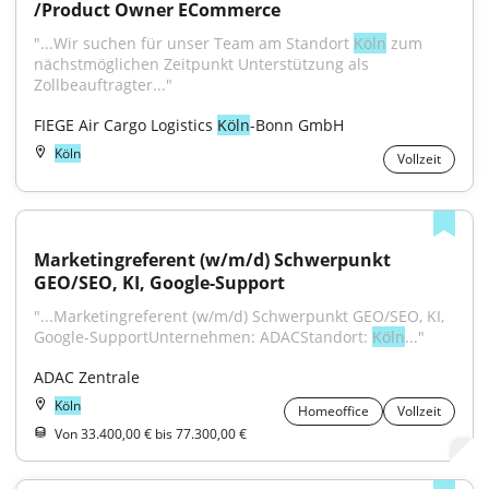
/Product Owner ECommerce
"...Wir suchen für unser Team am Standort 
Köln
 zum 
nächstmöglichen Zeitpunkt Unterstützung als 
Zollbeauftragter..."
FIEGE Air Cargo Logistics 
Köln
-Bonn GmbH
Köln
Vollzeit
Marketingreferent (w/m/d) Schwerpunkt 
GEO/SEO, KI, Google-Support
"...Marketingreferent (w/m/d) Schwerpunkt GEO/SEO, KI, 
Google-SupportUnternehmen: ADACStandort: 
Köln
..."
ADAC Zentrale
Köln
Homeoffice
Vollzeit
Von 33.400,00 € bis 77.300,00 €