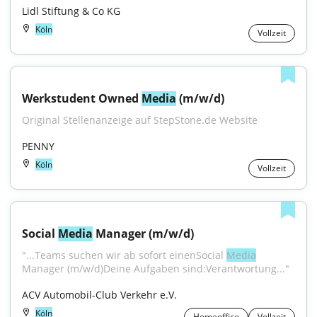
Lidl Stiftung & Co KG
Köln
Vollzeit
Werkstudent Owned 
Media
 (m/w/d)
Original Stellenanzeige auf StepStone.de Website
PENNY
Köln
Vollzeit
Social 
Media
 Manager (m/w/d)
"...Teams suchen wir ab sofort einenSocial 
Media
Manager (m/w/d)Deine Aufgaben sind:Verantwortung..."
ACV Automobil-Club Verkehr e.V.
Köln
Homeoffice
Vollzeit