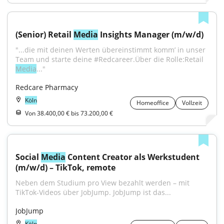
(Senior) Retail 
Media
 Insights Manager (m/w/d)
"...die mit deinen Werten übereinstimmt komm’ in unser 
Team und starte deine #Redcareer.Über die Rolle:Retail 
Media
..."
Redcare Pharmacy
Köln
Homeoffice
Vollzeit
Von 38.400,00 € bis 73.200,00 €
Social 
Media
 Content Creator als Werkstudent 
(m/w/d) – TikTok, remote
Neben dem Studium pro View bezahlt werden – mit 
TikTok-Videos über JobJump. JobJump ist das...
JobJump
Köln