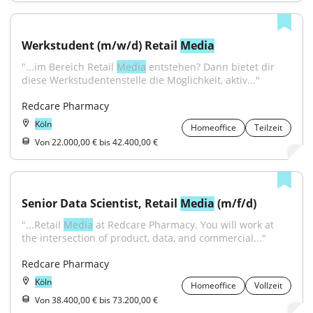
Werkstudent (m/w/d) Retail 
Media
"...im Bereich Retail 
Media
 entstehen? Dann bietet dir 
diese Werkstudentenstelle die Möglichkeit, aktiv..."
Redcare Pharmacy
Köln
Homeoffice
Teilzeit
Von 22.000,00 € bis 42.400,00 €
Senior Data Scientist, Retail 
Media
 (m/f/d)
"...Retail 
Media
 at Redcare Pharmacy. You will work at 
the intersection of product, data, and commercial..."
Redcare Pharmacy
Köln
Homeoffice
Vollzeit
Von 38.400,00 € bis 73.200,00 €