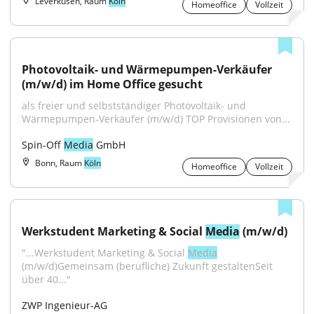
Leverkusen, Raum
Köln
Homeoffice
Vollzeit
Photovoltaik- und Wärmepumpen-Verkäufer 
(m/w/d) im Home Office gesucht
als freier und selbstständiger Photovoltaik- und 
Wärmepumpen-Verkäufer (m/w/d) TOP Provisionen von...
Spin-Off 
Media
 GmbH
Bonn, Raum
Köln
Homeoffice
Vollzeit
Werkstudent Marketing & Social 
Media
 (m/w/d)
"...Werkstudent Marketing & Social 
Media
(m/w/d)Gemeinsam (berufliche) Zukunft gestaltenSeit 
über 40..."
ZWP Ingenieur-AG