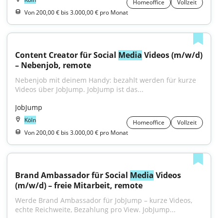
Homeoffice
Vollzeit
Von 200,00 € bis 3.000,00 € pro Monat
Content Creator für Social 
Media
 Videos (m/w/d) 
– Nebenjob, remote
Nebenjob mit deinem Handy: bezahlt werden für kurze 
Videos über JobJump. JobJump ist das...
JobJump
Köln
Homeoffice
Vollzeit
Von 200,00 € bis 3.000,00 € pro Monat
Brand Ambassador für Social 
Media
 Videos 
(m/w/d) – freie Mitarbeit, remote
Werde Brand Ambassador für JobJump – kurze Videos, 
echte Reichweite, Bezahlung pro View. JobJump...