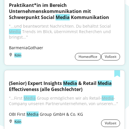
Praktikant*in im Bereich 
Unternehmenskommunikation mit 
Schwerpunkt Social 
Media
 Kommunikation
"...und beantwortest Nachrichten. Du behältst Social 
Media
 Trends im Blick, übernimmst Recherchen und 
bringst..."
BarmeniaGothaer
Köln
Homeoffice
Vollzeit
(Senior) Expert Insights 
Media
 & Retail 
Media
Effectiveness (alle Geschlechter)
"...First 
Media
 Group ermöglichen wir als Retail-
Media
-
Company unseren Partnerunternehmen, von unseren..."
OBI First 
Media
 Group GmbH & Co. KG
Köln
Vollzeit