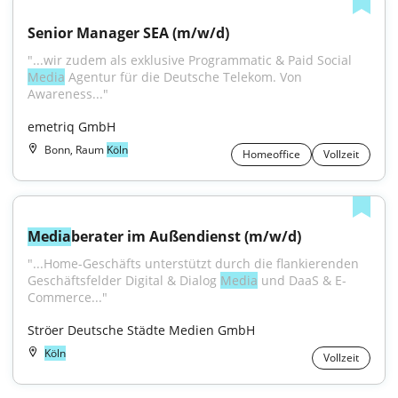
Senior Manager SEA (m/w/d)
"...wir zudem als exklusive Programmatic & Paid Social 
Media
 Agentur für die Deutsche Telekom. Von 
Awareness..."
emetriq GmbH
Bonn, Raum
Köln
Homeoffice
Vollzeit
Media
berater im Außendienst (m/w/d)
"...Home-Geschäfts unterstützt durch die flankierenden 
Geschäftsfelder Digital & Dialog 
Media
 und DaaS & E-
Commerce..."
Ströer Deutsche Städte Medien GmbH
Köln
Vollzeit