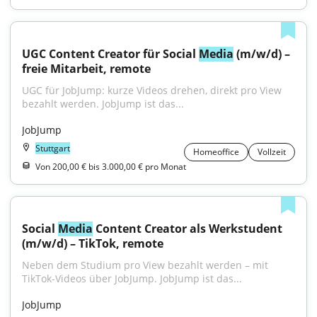
UGC Content Creator für Social 
Media
 (m/w/d) – 
freie Mitarbeit, remote
UGC für JobJump: kurze Videos drehen, direkt pro View 
bezahlt werden. JobJump ist das...
JobJump
Stuttgart
Homeoffice
Vollzeit
Von 200,00 € bis 3.000,00 € pro Monat
Social 
Media
 Content Creator als Werkstudent 
(m/w/d) – TikTok, remote
Neben dem Studium pro View bezahlt werden – mit 
TikTok-Videos über JobJump. JobJump ist das...
JobJump