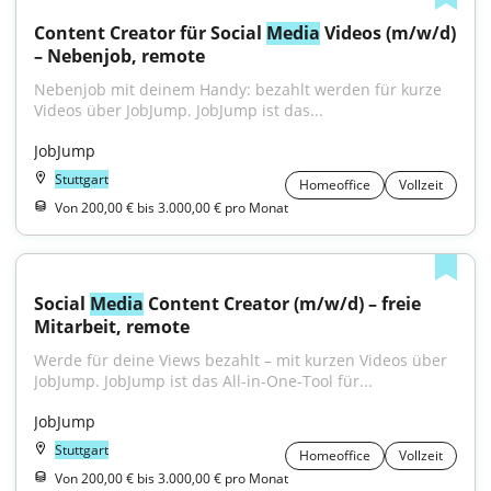
Content Creator für Social 
Media
 Videos (m/w/d) 
– Nebenjob, remote
Nebenjob mit deinem Handy: bezahlt werden für kurze 
Videos über JobJump. JobJump ist das...
JobJump
Stuttgart
Homeoffice
Vollzeit
Von 200,00 € bis 3.000,00 € pro Monat
Social 
Media
 Content Creator (m/w/d) – freie 
Mitarbeit, remote
Werde für deine Views bezahlt – mit kurzen Videos über 
JobJump. JobJump ist das All-in-One-Tool für...
JobJump
Stuttgart
Homeoffice
Vollzeit
Von 200,00 € bis 3.000,00 € pro Monat