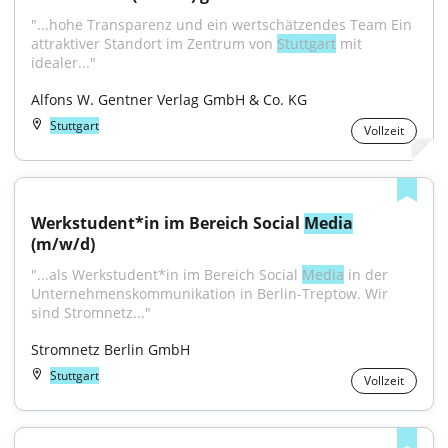
"...hohe Transparenz und ein wertschätzendes Team Ein 
attraktiver Standort im Zentrum von 
Stuttgart
 mit 
idealer..."
Alfons W. Gentner Verlag GmbH & Co. KG
Stuttgart
Vollzeit
Werkstudent*in im Bereich Social 
Media
(m/w/d)
"...als Werkstudent*in im Bereich Social 
Media
 in der 
Unternehmenskommunikation in Berlin-Treptow. Wir 
sind Stromnetz..."
Stromnetz Berlin GmbH
Stuttgart
Vollzeit