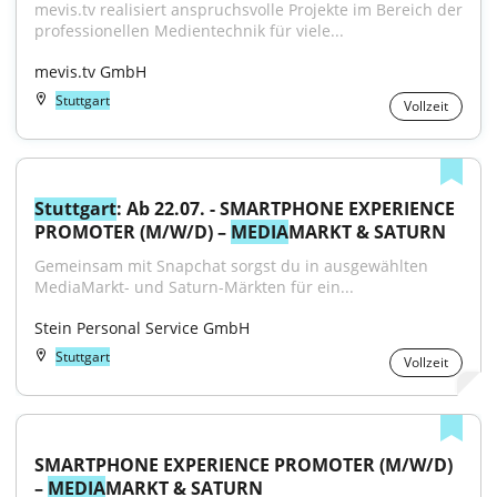
mevis.tv realisiert anspruchsvolle Projekte im Bereich der 
professionellen Medientechnik für viele...
mevis.tv GmbH
Stuttgart
Vollzeit
Stuttgart
: Ab 22.07. - SMARTPHONE EXPERIENCE 
PROMOTER (M/W/D) – 
MEDIA
MARKT & SATURN
Gemeinsam mit Snapchat sorgst du in ausgewählten 
MediaMarkt- und Saturn-Märkten für ein...
Stein Personal Service GmbH
Stuttgart
Vollzeit
SMARTPHONE EXPERIENCE PROMOTER (M/W/D) 
– 
MEDIA
MARKT & SATURN