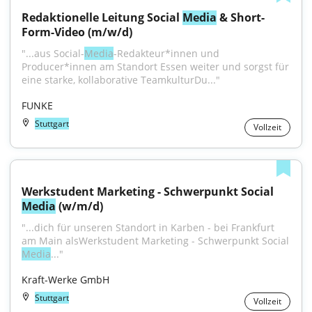
Redaktionelle Leitung Social 
Media
 & Short-
Form-Video (m/w/d)
"...aus Social-
Media
-Redakteur*innen und 
Producer*innen am Standort Essen weiter und sorgst für 
eine starke, kollaborative TeamkulturDu..."
FUNKE
Stuttgart
Vollzeit
Werkstudent Marketing - Schwerpunkt Social 
Media
 (w/m/d)
"...dich für unseren Standort in Karben - bei Frankfurt 
am Main alsWerkstudent Marketing - Schwerpunkt Social 
Media
..."
Kraft-Werke GmbH
Stuttgart
Vollzeit