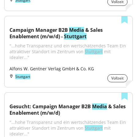
Stuttgart
Vollzeit
Campaign Manager B2B 
Media
 & Sales 
Enablement (m/w/d) - 
Stuttgart
"...hohe Transparenz und ein wertschätzendes Team Ein 
attraktiver Standort im Zentrum von 
Stuttgart
 mit 
idealer..."
Alfons W. Gentner Verlag GmbH & Co. KG
Stuttgart
Vollzeit
Gesucht: Campaign Manager B2B 
Media
 & Sales 
Enablement (m/w/d)
"...hohe Transparenz und ein wertschätzendes Team Ein 
attraktiver Standort im Zentrum von 
Stuttgart
 mit 
idealer..."