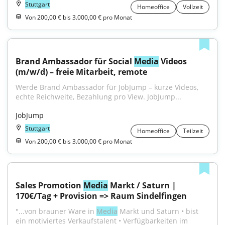
Stuttgart
Homeoffice
Vollzeit
Von 200,00 € bis 3.000,00 € pro Monat
Brand Ambassador für Social 
Media
 Videos 
(m/w/d) – freie Mitarbeit, remote
Werde Brand Ambassador für JobJump – kurze Videos, 
echte Reichweite, Bezahlung pro View. JobJump...
JobJump
Stuttgart
Homeoffice
Teilzeit
Von 200,00 € bis 3.000,00 € pro Monat
Sales Promotion 
Media
 Markt / Saturn | 
170€/Tag + Provision => Raum Sindelfingen
"...von brauner Ware in 
Media
 Markt und Saturn • bist 
ein motiviertes Verkaufstalent • Verfügbarkeiten im 