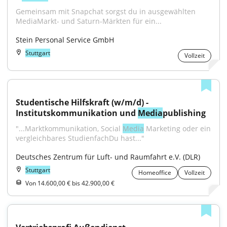
Gemeinsam mit Snapchat sorgst du in ausgewählten 
MediaMarkt- und Saturn-Märkten für ein...
Stein Personal Service GmbH
Stuttgart
Vollzeit
Studentische Hilfskraft (w/m/d) - 
Institutskommunikation und 
Media
publishing
"...Marktkommunikation, Social 
Media
 ­Marketing oder ein 
vergleichbares StudienfachDu hast..."
Deutsches Zentrum für Luft- und Raumfahrt e.V. (DLR)
Stuttgart
Homeoffice
Vollzeit
Von 14.600,00 € bis 42.900,00 €