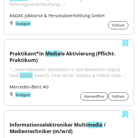
Führungsverantwortung..."
RADAS Jobbörse & Personalvermittlung GmbH
Stuttgart
Vollzeit
Praktikant*in 
Media
le Aktivierung (Pflicht-
Praktikum)
"...internationaler Aktivitäten in den Bereichen Digital 
Paid 
Media
 (Search, Paid Social, Display & Video), Data..."
Mercedes-Benz AG
Stuttgart
Homeoffice
Vollzeit
Informationselektroniker Multi
media
 / 
Medientechniker (m/w/d)