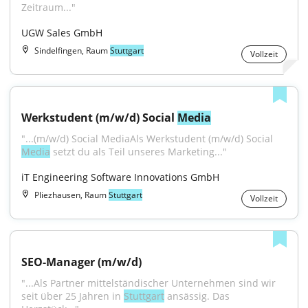
Zeitraum..."
UGW Sales GmbH
Sindelfingen, Raum
Stuttgart
Vollzeit
Werkstudent (m/w/d) Social 
Media
"...(m/w/d) Social MediaAls Werkstudent (m/w/d) Social 
Media
 setzt du als Teil unseres Marketing..."
iT Engineering Software Innovations GmbH
Pliezhausen, Raum
Stuttgart
Vollzeit
SEO-Manager (m/w/d)
"...Als Partner mittelständischer Unternehmen sind wir 
seit über 25 Jahren in 
Stuttgart
 ansässig. Das 