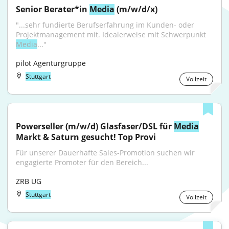
Senior Berater*in 
Media
 (m/w/d/x)
"...sehr fundierte Berufserfahrung im Kunden- oder 
Projektmanagement mit. Idealerweise mit Schwerpunkt 
Media
..."
pilot Agenturgruppe
Stuttgart
Vollzeit
Powerseller (m/w/d) Glasfaser/DSL für 
Media
Markt & Saturn gesucht! Top Provi
Für unserer Dauerhafte Sales-Promotion suchen wir 
engagierte Promoter für den Bereich...
ZRB UG
Stuttgart
Vollzeit