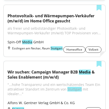
Photovoltaik- und Wärmepumpen-Verkäufer 
(m/w/d) im Home Office gesucht
als freier und selbstständiger Photovoltaik- und 
Wärmepumpen-Verkäufer (m/w/d) TOP Provisionen von...
Spin-Off 
Media
 GmbH
Esslingen am Neckar, Raum
Stuttgart
Homeoffice
Vollzeit
Wir suchen: Campaign Manager B2B 
Media
 & 
Sales Enablement (m/w/d)
"...hohe Transparenz und ein wertschätzendes Team Ein 
attraktiver Standort im Zentrum von 
Stuttgart
 mit 
idealer..."
Alfons W. Gentner Verlag GmbH & Co. KG