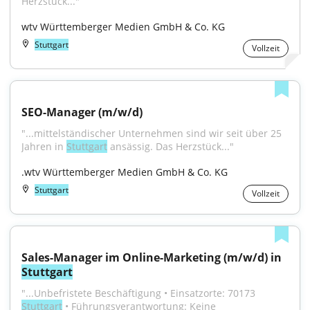
Herzstück..."
wtv Württemberger Medien GmbH & Co. KG
Stuttgart
Vollzeit
SEO-Manager (m/w/d)
"...mittel­ständischer Unter­nehmen sind wir seit über 25 
Jahren in 
Stuttgart
 an­säs­sig. Das Herz­stück..."
.wtv Württemberger Medien GmbH & Co. KG
Stuttgart
Vollzeit
Sales-Manager im Online-Marketing (m/w/d) in 
Stuttgart
"...Unbefristete Beschäftigung • Einsatzorte: 70173 
Stuttgart
 • Führungsverantwortung: Keine 