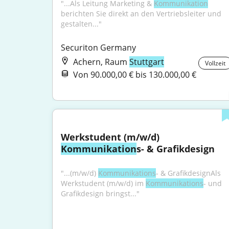
"...Als Leitung Marketing & 
Kommunikation
berichten Sie direkt an den Vertriebsleiter und 
gestalten..."
Securiton Germany
Achern, Raum
Stuttgart
Vollzeit
Von 90.000,00 € bis 130.000,00 €
Werkstudent (m/w/d) 
Kommunikation
s- & Grafikdesign
"...(m/w/d) 
Kommunikations
- & GrafikdesignAls 
Werkstudent (m/w/d) im 
Kommunikations
- und 
Grafikdesign bringst..."