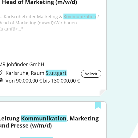
/ Head of Marketing (m/w/d)
"...KarlsruheLeiter Marketing & 
Kommunikation
 / 
Head of Marketing (m/w/d)»Wir bauen 
ukunft!«..."
MR Jobfinder GmbH
Karlsruhe, Raum
Stuttgart
Vollzeit
Von 90.000,00 € bis 130.000,00 €
Leitung 
Kommunikation
, Marketing 
und Presse (w/m/d)