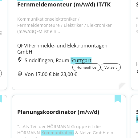
Fernmeldemonteur (m/w/d) IT/TK
Kommunikationselektroniker / 
Fernmeldemonteure / Elektriker / Elektroniker 
(m/w/d)QFM ist ein...
s
 
QFM Fernmelde- und Elektromontagen 
GmbH
Sindelfingen, Raum
Stuttgart
Homeoffice
Vollzeit
Von 17,00 € bis 23,00 €
Planungskoordinator (m/w/d)
"...Als Teil der HÖRMANN Gruppe ist die 
HÖRMANN 
Kommunikation
 & Netze GmbH ein 
"