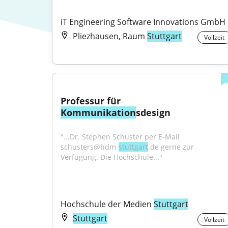
iT Engineering Software Innovations GmbH
Pliezhausen, Raum
Stuttgart
Vollzeit
Professur für 
Kommunikation
sdesign
"...Dr. Stephen Schuster per E-Mail 
schusters@hdm-
stuttgart
.de gerne zur 
Verfügung. Die Hochschule..."
Hochschule der Medien 
Stuttgart
Stuttgart
Vollzeit