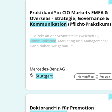
Praktikant*in CIO Markets EMEA & 
Overseas - Strategie, Governance & 
Kommunikation
 (Pflicht-Praktikum)
"...direkt an der Schnittstelle zwischen IT, 
Kommunikation
, Marketing und Management? 
Dann haben wir genau..."
Mercedes-Benz AG
Stuttgart
Homeoffice
Vollzeit
Doktorand*in für Promotion 