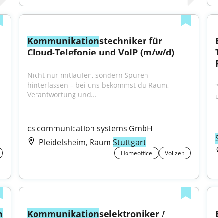
Kommunikation
stechniker für 
Cloud-Telefonie und VoIP (m/w/d)
Nicht nur mitlaufen, sondern Spuren 
hinterlassen – bei uns bekommst du Raum, 
Verantwortung und...
cs communication systems GmbH
Pleidelsheim, Raum
Stuttgart
Homeoffice
Vollzeit
n
Kommunikation
selektroniker / 