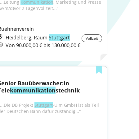
...Leitung 
Kommunikation
, Marketing und Presse 
(w/m/d)vor 2 TagenVollzeit..."
Buehnenverein
Heidelberg, Raum
Stuttgart
Vollzeit
Von 90.000,00 € bis 130.000,00 €
Senior Bauüberwacher:in 
Tele
kommunikation
stechnik
...Die DB Projekt 
Stuttgart
-Ulm GmbH ist als Teil 
der Deutschen Bahn dafür zuständig..."