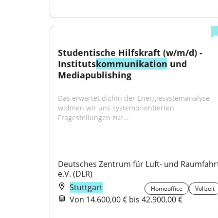
Studentische Hilfskraft (w/m/d) - 
Instituts
kommunikation
 und 
Mediapublishing
Das erwartet dichIn der Energiesystemanalyse 
widmen wir uns systemorientierten 
Fragestellungen zur...
Deutsches Zentrum für Luft- und Raumfahrt
e.V. (DLR)
Stuttgart
Homeoffice
Vollzeit
Von 14.600,00 € bis 42.900,00 €