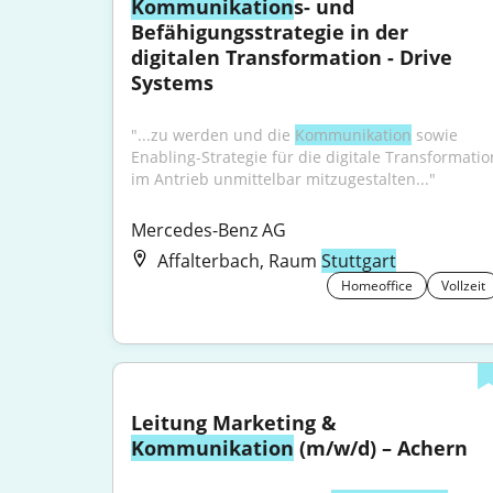
Kommunikation
s- und 
Befähigungsstrategie in der 
digitalen Transformation - Drive 
Systems
"...zu werden und die 
Kommunikation
 sowie 
Enabling-Strategie für die digitale Transformation
im Antrieb unmittelbar mitzugestalten..."
Mercedes-Benz AG
Affalterbach, Raum
Stuttgart
Homeoffice
Vollzeit
Leitung Marketing & 
Kommunikation
 (m/w/d) – Achern