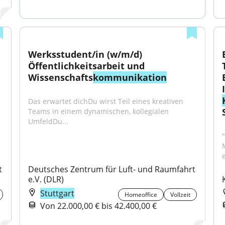
Werksstudent/in (w/m/d) 
Öffentlichkeitsarbeit und 
Wissenschafts
kommunikation
Das erwartet dichDu wirst Teil eines kreativen 
Teams in einem dynamischen, kollegialen 
UmfeldDu...
 
Deutsches Zentrum für Luft- und Raumfahrt 
e.V. (DLR)
Stuttgart
Homeoffice
Vollzeit
Von 22.000,00 € bis 42.400,00 €