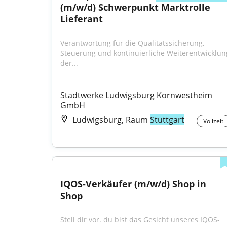
(m/w/d) Schwerpunkt Marktrolle 
Lieferant
Verantwortung für die Qualitätssicherung, 
Steuerung und kontinuierliche Weiterentwicklung
der...
Stadtwerke Ludwigsburg Kornwestheim 
GmbH
Ludwigsburg, Raum
Stuttgart
Vollzeit
IQOS-Verkäufer (m/w/d) Shop in 
Shop
Stell dir vor. du bist das Gesicht unseres IQOS-