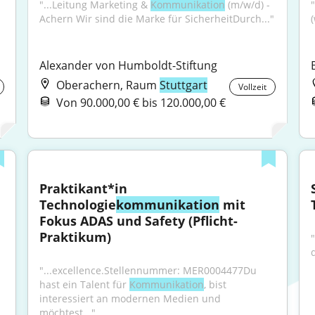
"...Leitung Marketing & 
Kommunikation
 (m/w/d) - 
"
Achern Wir sind die Marke für SicherheitDurch..."
Alexander von Humboldt-Stiftung
Oberachern, Raum
Stuttgart
Vollzeit
Von 90.000,00 € bis 120.000,00 €
Praktikant*in 
Technologie
kommunikation
 mit 
Fokus ADAS und Safety (Pflicht-
Praktikum)
"
"...excellence.Stellennummer: MER0004477Du 
hast ein Talent für 
Kommunikation
, bist 
interessiert an modernen Medien und 
möchtest..."