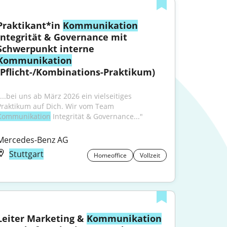
Praktikant*in 
Kommunikation
Integrität & Governance mit 
Schwerpunkt interne 
Kommunikation
(Pflicht-/Kombinations-Praktikum)
...bei uns ab März 2026 ein vielseitiges 
Praktikum auf Dich. Wir vom Team 
Kommunikation
 Integrität & Governance..."
Mercedes-Benz AG
Stuttgart
Homeoffice
Vollzeit
Leiter Marketing & 
Kommunikation