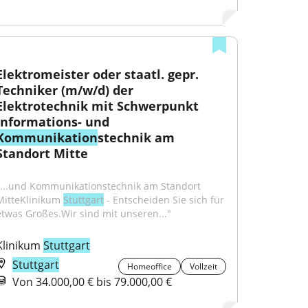
Elektromeister oder staatl. gepr. 
Techniker (m/w/d) der 
Elektrotechnik mit Schwerpunkt 
Informations- und 
Kommunikation
stechnik am 
Standort Mitte
"...und Kommunikationstechnik am Standort 
MitteKlinikum 
Stuttgart
 - Entscheiden Sie sich für 
etwas Großes.Wir sind mit unseren..."
Klinikum 
Stuttgart
Stuttgart
Homeoffice
Vollzeit
Von 34.000,00 € bis 79.000,00 €