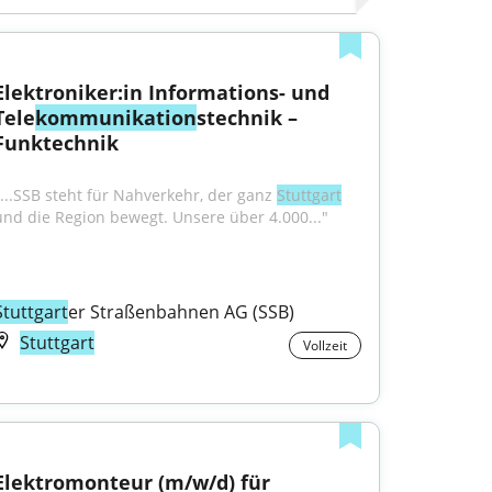
Elektroniker:in Informations- und 
Tele
kommunikation
stechnik – 
Funktechnik
"...SSB steht für Nahverkehr, der ganz 
Stuttgart
und die Region bewegt. Unsere über 4.000..."
Stuttgart
er Straßenbahnen AG (SSB)
Stuttgart
Vollzeit
Elektromonteur (m/w/d) für 