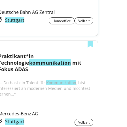
Deutsche Bahn AG Zentral
Stuttgart
Homeoffice
Vollzeit
Praktikant*in 
Technologie
kommunikation
 mit 
Fokus ADAS
...Du hast ein Talent für 
Kommunikation
, bist 
interessiert an modernen Medien und möchtest 
ernen..."
Mercedes-Benz AG
Stuttgart
Vollzeit