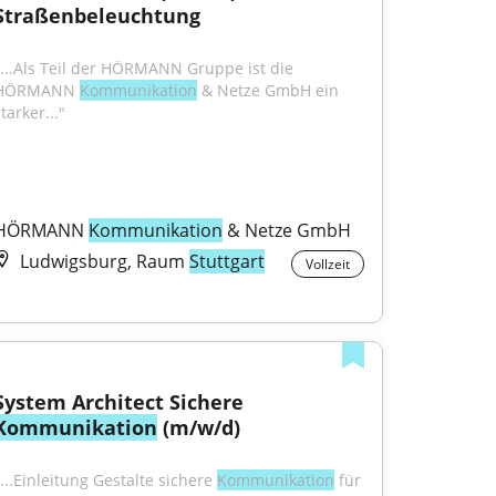
Straßenbeleuchtung
"...Als Teil der HÖRMANN Gruppe ist die 
HÖRMANN 
Kommunikation
 & Netze GmbH ein 
tarker..."
HÖRMANN 
Kommunikation
 & Netze GmbH
Ludwigsburg, Raum
Stuttgart
Vollzeit
System Architect Sichere 
Kommunikation
 (m/w/d)
...Einleitung Gestalte sichere 
Kommunikation
 für 