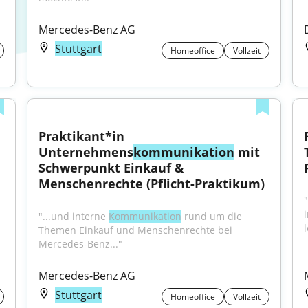
Mercedes-Benz AG
Stuttgart
Homeoffice
Vollzeit
Praktikant*in 
Unternehmens
kommunikation
 mit 
Schwerpunkt Einkauf & 
Menschenrechte (Pflicht-Praktikum)
"
"...und interne 
Kommunikation
 rund um die 
l
Themen Einkauf und Menschenrechte bei 
Mercedes-Benz..."
Mercedes-Benz AG
Stuttgart
Homeoffice
Vollzeit