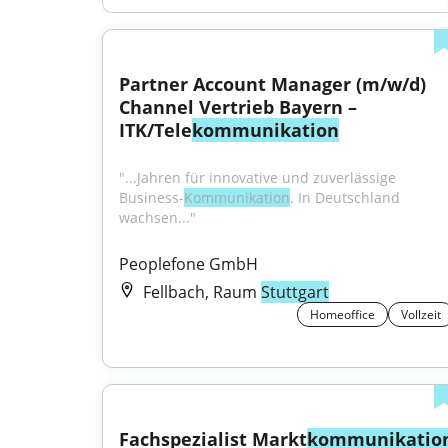
Partner Account Manager (m/w/d) 
Channel Vertrieb Bayern – 
ITK/Tele
kommunikation
"...Jahren für innovative und zuverlässige 
Business-
Kommunikation
. In Deutschland 
wachsen..."
Peoplefone GmbH
Fellbach, Raum
Stuttgart
Homeoffice
Vollzeit
Fachspezialist Markt
kommunikatio