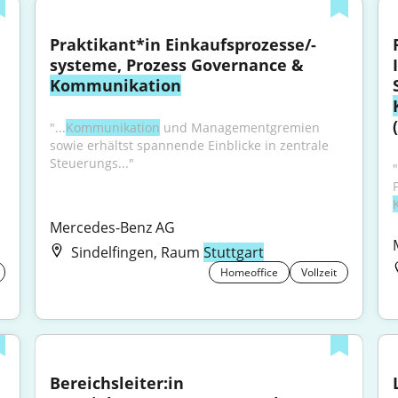
Praktikant*in Einkaufsprozesse/-
systeme, Prozess Governance & 
Kommunikation
"...
Kommunikation
 und Managementgremien 
sowie erhältst spannende Einblicke in zentrale 
Steuerungs..."
"
Mercedes-Benz AG
Sindelfingen, Raum
Stuttgart
Homeoffice
Vollzeit
Bereichsleiter:in 