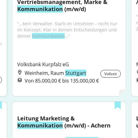
Vertriebsmanagement, Marke & 
Kommunikation
 (m/w/d)
"...kein Verwalter. Stark im Umsetzen – nicht nur 
Z
im Konzept. Klar in deinen Entscheidungen und 
deiner 
Kommunikation
..."
 
Volksbank Kurpfalz eG
Weinheim, Raum
Stuttgart
Vollzeit
Von 85.000,00 € bis 135.000,00 €
Leitung Marketing & 
Kommunikation
 (m/w/d) - Achern