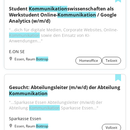
Student 
Kommunikation
swissenschaften als 
Werkstudent Online-
Kommunikation
 / Google 
Analytics (w/m/d)
"...dich für digitale Medien, Corporate Websites, Online-
Kommunikation
 sowie den Einsatz von KI-
Anwendungen..."
E.ON SE
Essen, Raum
Bottrop
Homeoffice
Teilzeit
Gesucht: Abteilungsleiter (m/w/d) der Abteilung 
Kommunikation
"...Sparkasse Essen Abteilungsleiter (m/w/d) der 
Abteilung 
Kommunikation
 Sparkasse Essen..."
Sparkasse Essen
Essen, Raum
Bottrop
Vollzeit