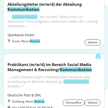
Abteilungsleiter (m/w/d) der Abteilung 
Kommunikation
"...
Kommunikation
. Wir suchen "Menschen für 
Menschen"!Ihre Aufgaben umfassen neben der Leitung, 
Motivation..."
Sparkasse Essen
Essen, Raum
Bottrop
Vollzeit
Praktikant (m/w/d) im Bereich Social Media 
Management & Recruiting/
Kommunikation
"...nach Zuweisung)Ihr ProfilAktuelles Studium oder 
Ausbildung im Bereich Marketing, 
Kommunikation
, 
Medien..."
Deutsche Post & DHL
Duisburg, Raum
Bottrop
Homeoffice
Vollzeit
Von 3.600,00 € bis 33.300,00 €