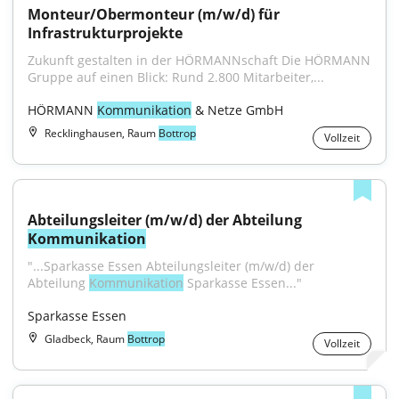
Monteur/Obermonteur (m/w/d) für 
Infrastrukturprojekte
Zukunft gestalten in der HÖRMANNschaft Die HÖRMANN 
Gruppe auf einen Blick: Rund 2.800 Mitarbeiter,...
HÖRMANN 
Kommunikation
 & Netze GmbH
Recklinghausen, Raum
Bottrop
Vollzeit
Abteilungsleiter (m/w/d) der Abteilung 
Kommunikation
"...Sparkasse Essen Abteilungsleiter (m/w/d) der 
Abteilung 
Kommunikation
 Sparkasse Essen..."
Sparkasse Essen
Gladbeck, Raum
Bottrop
Vollzeit