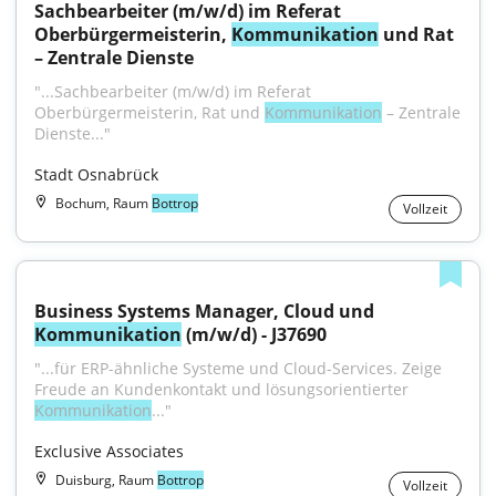
Sachbearbeiter (m/w/d) im Referat 
Oberbürgermeisterin, 
Kommunikation
 und Rat 
– Zentrale Dienste
"...Sachbearbeiter (m/w/d) im Referat 
Oberbürgermeisterin, Rat und 
Kommunikation
 – Zentrale 
Dienste..."
Stadt Osnabrück
Bochum, Raum
Bottrop
Vollzeit
Business Systems Manager, Cloud und 
Kommunikation
 (m/w/d) - J37690
"...für ERP-ähnliche Systeme und Cloud-Services. Zeige 
Freude an Kundenkontakt und lösungsorientierter 
Kommunikation
..."
Exclusive Associates
Duisburg, Raum
Bottrop
Vollzeit