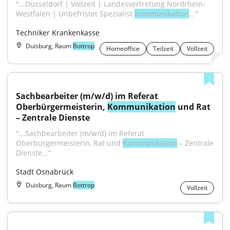
"...Düsseldorf | Vollzeit | Landesvertretung Nordrhein-
Westfalen | Unbefristet Spezialist 
Kommunikation
..."
Techniker Krankenkasse
Duisburg, Raum
Bottrop
Homeoffice
Teilzeit
Vollzeit
Sachbearbeiter (m/w/d) im Referat 
Oberbürgermeisterin, 
Kommunikation
 und Rat 
– Zentrale Dienste
"...Sachbearbeiter (m/w/d) im Referat 
Oberbürgermeisterin, Rat und 
Kommunikation
 – Zentrale 
Dienste..."
Stadt Osnabrück
Duisburg, Raum
Bottrop
Vollzeit