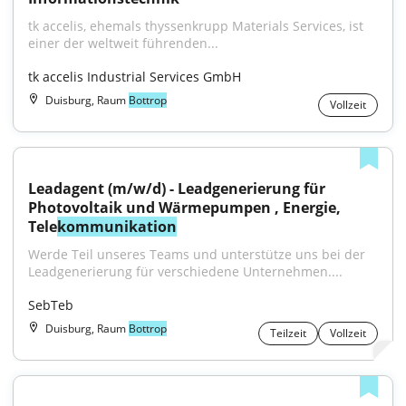
tk accelis, ehemals thyssenkrupp Materials Services, ist 
einer der weltweit führenden...
tk accelis Industrial Services GmbH
Duisburg, Raum
Bottrop
Vollzeit
Leadagent (m/w/d) - Leadgenerierung für 
Photovoltaik und Wärmepumpen , Energie, 
Tele
kommunikation
Werde Teil unseres Teams und unterstütze uns bei der 
Leadgenerierung für verschiedene Unternehmen....
SebTeb
Duisburg, Raum
Bottrop
Teilzeit
Vollzeit