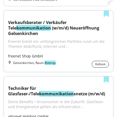
Verkaufsberater / Verkäufer 
Tele
kommunikation
 (w/m/d) Neueröffnung 
Gelsenkirchen
freenet bietet ein umfangreiches Portfolio rund um die 
Themen Mobilfunk, Internet und...
freenet Shop GmbH
Gelsenkirchen, Raum
Bottrop
Vollzeit
Techniker für 
Glasfaser-/Tele
kommunikation
snetze (m/w/d)
Deine Benefits • Krisensicher in die Zukunft: Glasfaser- 
und Energienetze gelten als Infrastruktur...
vitronet Holding GmbH