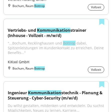
Bochum, Raum
Bottrop
Vollzeit
Vertriebs- und 
Kommunikation
strainer 
(Inhouse - Vollzeit - m/w/d)
"...Bochum, Recklinghausen und 
Bottrop
 dabei, 
Spitzenleistungen im Kundenkontakt zu erreichen. Deine 
Benefits..."
KiKxxl GmbH
Bochum, Raum
Bottrop
Vollzeit
Ingenieur 
Kommunikation
stechnik - Planung & 
Steuerung - Cyber-Security (m/w/d)
Du willst gestalten, mitdenken und entwickeln. Du suchst 
Möglichkeiten, Neues zu lernen, Karriere...