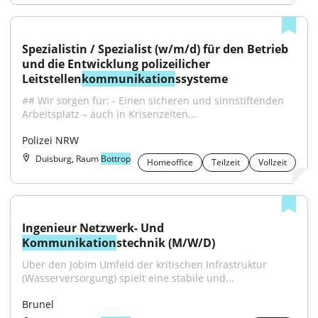
Spezialistin / Spezialist (w/m/d) für den Betrieb 
und die Entwicklung polizeilicher 
Leitstellen
kommunikation
ssysteme
## Wir sorgen für: - Einen sicheren und sinnstiftenden 
Arbeitsplatz – auch in Krisenzeiten...
Polizei NRW
Duisburg, Raum
Bottrop
Homeoffice
Teilzeit
Vollzeit
Ingenieur Netzwerk- Und 
Kommunikation
stechnik (M/W/D)
Über den JobIm Umfeld der kritischen Infrastruktur 
(Wasserversorgung) spielt eine stabile und...
Brunel