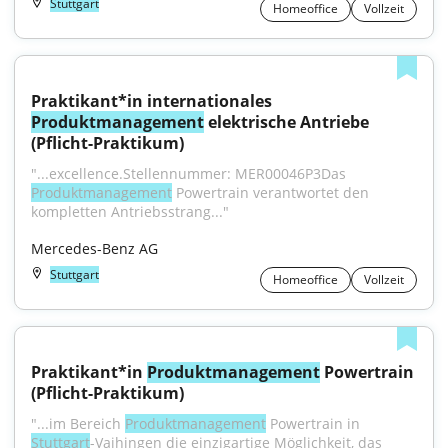
Stuttgart
Homeoffice
Vollzeit
Praktikant*in internationales 
Produktmanagement
 elektrische Antriebe 
(Pflicht-Praktikum)
"...excellence.Stellennummer: MER00046P3Das 
Produktmanagement
 Powertrain verantwortet den 
kompletten Antriebsstrang..."
Mercedes-Benz AG
Stuttgart
Homeoffice
Vollzeit
Praktikant*in 
Produktmanagement
 Powertrain 
(Pflicht-Praktikum)
"...im Bereich 
Produktmanagement
 Powertrain in 
Stuttgart
-Vaihingen die einzigartige Möglichkeit, das 