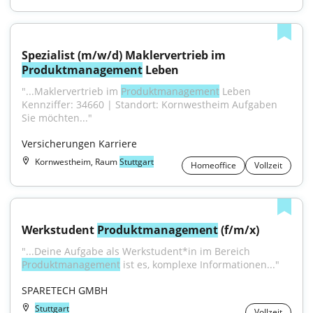
Spezialist (m/w/d) Maklervertrieb im 
Produktmanagement
 Leben
"...Maklervertrieb im 
Produktmanagement
 Leben 
Kennziffer: 34660 | Standort: Kornwestheim Aufgaben 
Sie möchten..."
Versicherungen Karriere
Kornwestheim, Raum
Stuttgart
Homeoffice
Vollzeit
Werkstudent 
Produktmanagement
 (f/m/x)
"...Deine Aufgabe als Werkstudent*in im Bereich 
Produktmanagement
 ist es, komplexe Informationen..."
SPARETECH GMBH
Stuttgart
Vollzeit