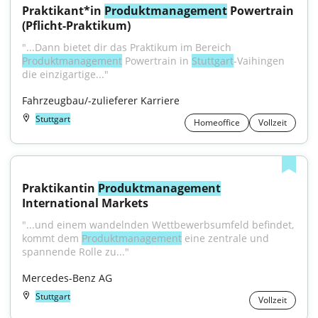
Praktikant*in 
Produktmanagement
 Powertrain 
(Pflicht-Praktikum)
"...Dann bietet dir das Praktikum im Bereich 
Produktmanagement
 Powertrain in 
Stuttgart
-Vaihingen 
die einzigartige..."
Fahrzeugbau/-zulieferer Karriere
Stuttgart
Homeoffice
Vollzeit
Praktikantin 
Produktmanagement
International Markets
"...und einem wandelnden Wettbewerbsumfeld befindet, 
kommt dem 
Produktmanagement
 eine zentrale und 
spannende Rolle zu..."
Mercedes-Benz AG
Stuttgart
Vollzeit