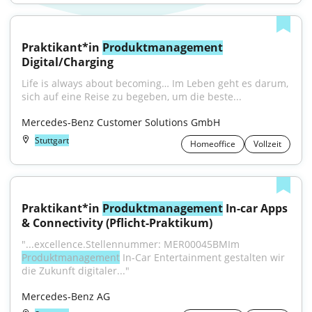
Praktikant*in 
Produktmanagement
Digital/Charging
Life is always about becoming… Im Leben geht es darum, 
sich auf eine Reise zu begeben, um die beste...
Mercedes-Benz Customer Solutions GmbH
Stuttgart
Homeoffice
Vollzeit
Praktikant*in 
Produktmanagement
 In-car Apps 
& Connectivity (Pflicht-Praktikum)
"...excellence.Stellennummer: MER00045BMIm 
Produktmanagement
 In-Car Entertainment gestalten wir 
die Zukunft digitaler..."
Mercedes-Benz AG