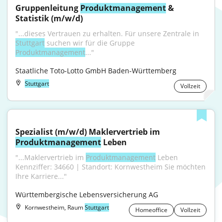
Gruppenleitung 
Produktmanagement
 & 
Statistik (m/w/d)
"...dieses Vertrauen zu erhalten. ​Für unsere Zentrale in 
Stuttgart
 suchen wir für die Gruppe 
Produktmanagement
..."
Staatliche Toto-Lotto GmbH Baden-Württemberg
Stuttgart
Vollzeit
Spezialist (m/w/d) Maklervertrieb im 
Produktmanagement
 Leben
"...Maklervertrieb im 
Produktmanagement
 Leben 
Kennziffer: 34660 | Standort: Kornwestheim Sie möchten 
Ihre Karriere..."
Württembergische Lebensversicherung AG
Kornwestheim, Raum
Stuttgart
Homeoffice
Vollzeit