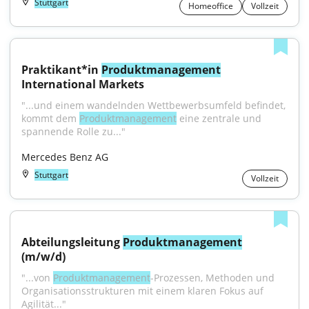
Stuttgart
Homeoffice
Vollzeit
Praktikant*in 
Produktmanagement
International Markets
"...und einem wandelnden Wettbewerbsumfeld befindet, 
kommt dem 
Produktmanagement
 eine zentrale und 
spannende Rolle zu..."
Mercedes Benz AG
Stuttgart
Vollzeit
Abteilungsleitung 
Produktmanagement
(m/w/d)
"...von 
Produktmanagement
-Prozessen, Methoden und 
Organisationsstrukturen mit einem klaren Fokus auf 
Agilität..."