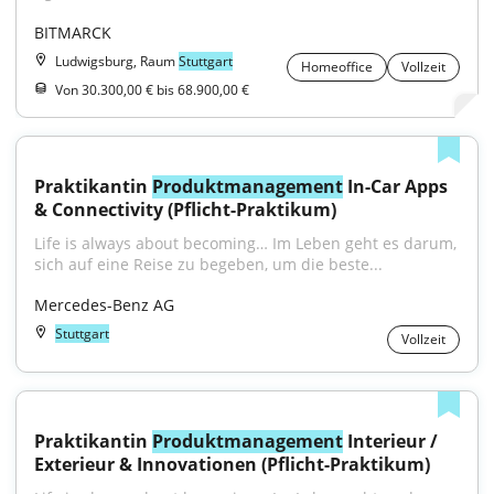
BITMARCK
Ludwigsburg, Raum
Stuttgart
Homeoffice
Vollzeit
Von 30.300,00 € bis 68.900,00 €
Praktikantin 
Produktmanagement
 In-Car Apps 
& Connectivity (Pflicht-Praktikum)
Life is always about becoming… Im Leben geht es darum, 
sich auf eine Reise zu begeben, um die beste...
Mercedes-Benz AG
Stuttgart
Vollzeit
Praktikantin 
Produktmanagement
 Interieur / 
Exterieur & Innovationen (Pflicht-Praktikum)