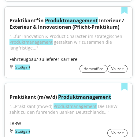
Praktikant*in 
Produktmanagement
 Interieur / 
Exterieur & Innovationen (Pflicht-Praktikum)
"...für Innovation & Product Character im strategischen 
Produktmanagement
 gestalten wir zusammen die 
langfristige..."
Fahrzeugbau/-zulieferer Karriere
Stuttgart
Homeoffice
Vollzeit
Praktikant (m/w/d) 
Produktmanagement
"...Praktikant (m/w/d) 
Produktmanagement
 Die LBBW 
zählt zu den führenden Banken Deutschlands..."
LBBW
Stuttgart
Vollzeit