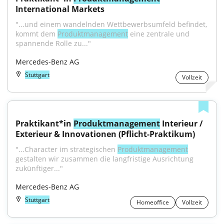
International Markets
"...und einem wandelnden Wettbewerbsumfeld befindet, 
kommt dem 
Produktmanagement
 eine zentrale und 
spannende Rolle zu..."
Mercedes-Benz AG
Stuttgart
Vollzeit
Praktikant*in 
Produktmanagement
 Interieur / 
Exterieur & Innovationen (Pflicht-Praktikum)
"...Character im strategischen 
Produktmanagement
gestalten wir zusammen die langfristige Ausrichtung 
zukünftiger..."
Mercedes-Benz AG
Stuttgart
Homeoffice
Vollzeit