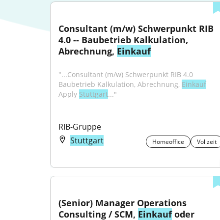
Consultant (m/w) Schwerpunkt RIB 
4.0 -- Baubetrieb Kalkulation, 
Abrechnung, 
Einkauf
"...Consultant (m/w) Schwerpunkt RIB 4.0 
Baubetrieb Kalkulation, Abrechnung, 
Einkauf
Apply 
Stuttgart
..."
RIB-Gruppe
Stuttgart
Homeoffice
Vollzeit
(Senior) Manager Operations 
Consulting / SCM, 
Einkauf
 oder 