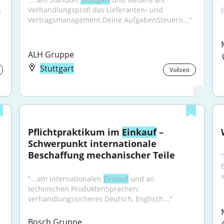
Verhandlungsprofi das Lieferanten- und 
 
Vertragsmanagement.Deine AufgabenSteuern..."
ALH Gruppe
Stuttgart
Vollzeit
Pflichtpraktikum im 
Einkauf
 – 
Schwerpunkt internationale 
Beschaffung mechanischer Teile
"...am internationalen 
Einkauf
 und an 
technischen ProduktenSprachen: 
verhandlungssicheres Deutsch, Englisch..."
Bosch Gruppe