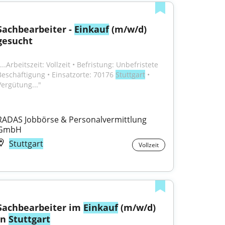
Sachbearbeiter - 
Einkauf
 (m/w/d) 
gesucht
...Arbeitszeit: Vollzeit • Befristung: Unbefristete 
Beschäftigung • Einsatzorte: 70176 
Stuttgart
 • 
Vergütung..."
RADAS Jobbörse & Personalvermittlung 
GmbH
Stuttgart
Vollzeit
Sachbearbeiter im 
Einkauf
 (m/w/d) 
in 
Stuttgart