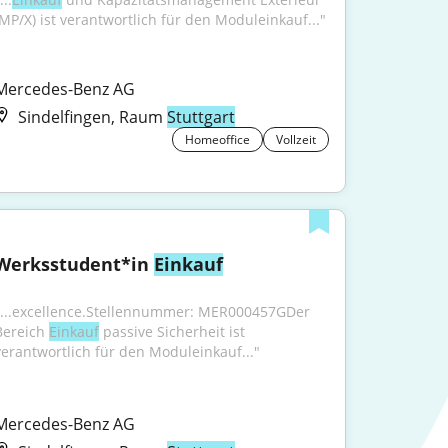
(MP/X) ist verantwortlich für den Moduleinkauf..."
Mercedes-Benz AG
Sindelfingen, Raum
Stuttgart
Homeoffice
Vollzeit
Werksstudent*in 
Einkauf
"...excellence.Stellennummer: MER000457GDer 
Bereich 
Einkauf
 passive Sicherheit ist 
verantwortlich für den Moduleinkauf..."
Mercedes-Benz AG