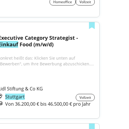
Homeoffice
Vollzeit
Executive Category Strategist - 
Einkauf
 Food (m/w/d)
konkret heißt das: Klicken Sie unten auf 
"Bewerben", um Ihre Bewerbung abzuschicken....
Lidl Stiftung & Co KG
Stuttgart
Vollzeit
Von 36.200,00 € bis 46.500,00 € pro Jahr