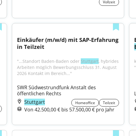
Vollzeit
Einkäufer (m/w/d) mit SAP-Erfahrung 
in Teilzeit
"...Standort Baden-Baden oder 
Stuttgart
, hybrides 
Arbeiten möglich Bewerbungsschluss 31. August 
2026 Kontakt im Bereich..."
SWR Südwestrundfunk Anstalt des 
öffentlichen Rechts
Stuttgart
Homeoffice
Teilzeit
Von 42.500,00 € bis 57.500,00 € pro Jahr