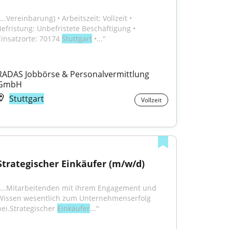
...Vereinbarung) • Arbeitszeit: Vollzeit • 
Befristung: Unbefristete Beschäftigung • 
Einsatzorte: 70174 
Stuttgart
 •..."
RADAS Jobbörse & Personalvermittlung 
GmbH
Stuttgart
Vollzeit
Strategischer Einkäufer (m/w/d)
"...Mitarbeitenden mit ihrem Engagement und 
Wissen wesentlich zum Unternehmenserfolg 
bei.Strategischer 
Einkäufer
..."