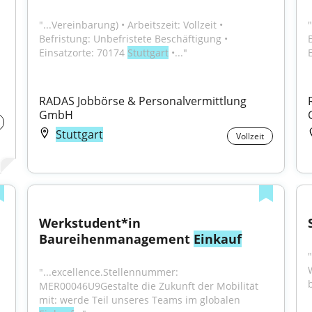
"...Vereinbarung) • Arbeitszeit: Vollzeit • 
"
Befristung: Unbefristete Beschäftigung • 
Einsatzorte: 70174 
Stuttgart
 •..."
RADAS Jobbörse & Personalvermittlung 
GmbH
Stuttgart
Vollzeit
Werkstudent*in 
Baureihenmanagement 
Einkauf
"...excellence.Stellennummer: 
MER00046U9Gestalte die Zukunft der Mobilität 
mit: werde Teil unseres Teams im globalen 