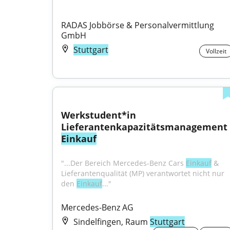
RADAS Jobbörse & Personalvermittlung 
GmbH
Stuttgart
Vollzeit
Werkstudent*in 
Lieferantenkapazitätsmanagement 
Einkauf
"...Der Bereich Mercedes-Benz Cars 
Einkauf
 & 
Lieferantenqualität (MP) verantwortet nicht nur 
den 
Einkauf
..."
Mercedes-Benz AG
Sindelfingen, Raum
Stuttgart