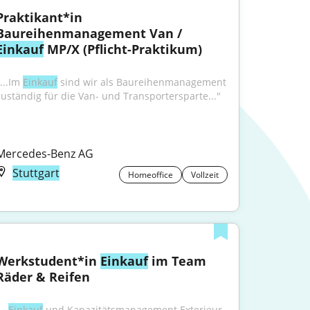
Praktikant*in 
Baureihenmanagement Van / 
Einkauf
 MP/X (Pflicht-Praktikum)
...Im 
Einkauf
 sind wir als Baureihenmanagement 
zuständig für die Van- und Transportersparte..."
Mercedes-Benz AG
Stuttgart
Homeoffice
Vollzeit
Werkstudent*in 
Einkauf
 im Team 
Räder & Reifen
...
Einkauf
 und Kapazitätsmanagement Exterieur 