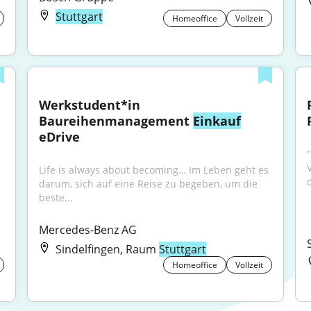
Stuttgart
Homeoffice
Vollzeit
Werkstudent*in 
Baureihenmanagement 
Einkauf
eDrive
Life is always about becoming… Im Leben geht es 
darum, sich auf eine Reise zu begeben, um die 
beste...
Mercedes-Benz AG
Sindelfingen, Raum
Stuttgart
Homeoffice
Vollzeit