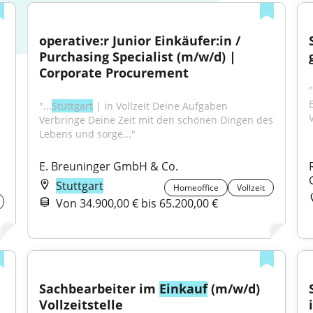
operative:r Junior Einkäufer:in / 
Purchasing Specialist (m/w/d) | 
Corporate Procurement
"
"...
Stuttgart
 | in Vollzeit Deine Aufgaben 
Verbringe Deine Zeit mit den schönen Dingen des 
Lebens und sorge..."
E. Breuninger GmbH & Co.
Stuttgart
Homeoffice
Vollzeit
Von 34.900,00 € bis 65.200,00 €
Sachbearbeiter im 
Einkauf
 (m/w/d) 
Vollzeitstelle