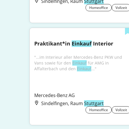
Sindelfingen, Raum
Stuttgart
Homeoffice
Vollzeit
Praktikant*in 
Einkauf
 Interior
"...im Interieur aller Mercedes-Benz PKW und 
Vans sowie für den 
Einkauf
 für AMG in 
Affalterbach und den 
Einkauf
..."
Mercedes-Benz AG
Sindelfingen, Raum
Stuttgart
Homeoffice
Vollzeit