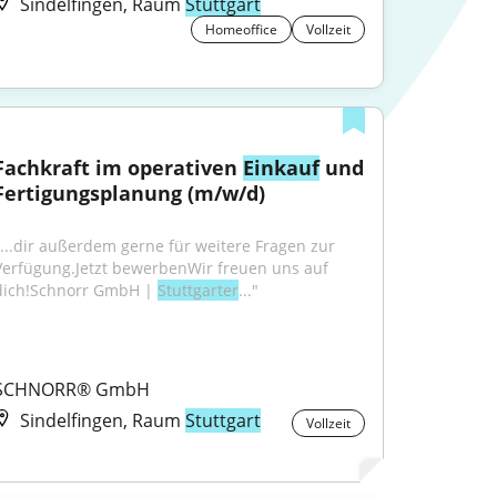
Sindelfingen, Raum
Stuttgart
Homeoffice
Vollzeit
Fachkraft im operativen 
Einkauf
 und 
Fertigungsplanung (m/w/d)
"...dir außerdem gerne für weitere Fragen zur 
Verfügung.Jetzt bewerbenWir freuen uns auf 
dich!Schnorr GmbH | 
Stuttgarter
..."
SCHNORR® GmbH
Sindelfingen, Raum
Stuttgart
Vollzeit