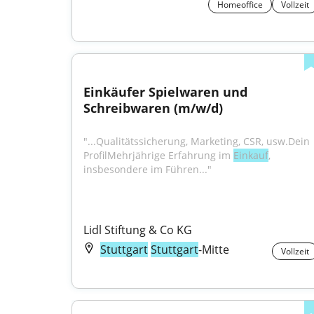
Homeoffice
Vollzeit
Einkäufer Spielwaren und 
Schreibwaren (m/w/d)
"...Qualitätssicherung, Marketing, CSR, usw.Dein 
ProfilMehrjährige Erfahrung im 
Einkauf
, 
insbesondere im Führen..."
Lidl Stiftung & Co KG
Stuttgart
Stuttgart
-Mitte
Vollzeit