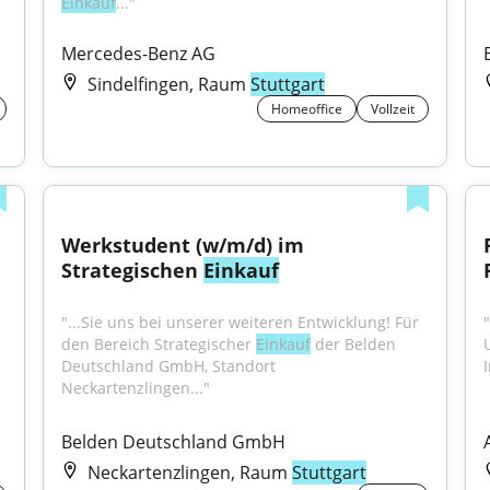
Einkauf
..."
Mercedes-Benz AG
Sindelfingen, Raum
Stuttgart
Homeoffice
Vollzeit
Werkstudent (w/m/d) im 
Strategischen 
Einkauf
"...Sie uns bei unserer weiteren Entwicklung! Für 
den Bereich Strategischer 
Einkauf
 der Belden 
Deutschland GmbH, Standort 
Neckartenzlingen..."
Belden Deutschland GmbH
Neckartenzlingen, Raum
Stuttgart