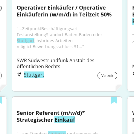
 
Operativer Einkäufer / Operative 
Einkäuferin (w/m/d) in Teilzeit 50%
"...ZeitpunktBeschäftigungsart 
FestanstellungStandort Baden-Baden oder 
"
Stuttgart
, hybrides Arbeiten 
möglichBewerbungsschluss 31..."
SWR Südwestrundfunk Anstalt des 
öffentlichen Rechts
Stuttgart
Vollzeit
Senior Referent (m/w/d)* 
Strategischer 
Einkauf
"...am Standort 
Stuttgart
 und steuere als 
"