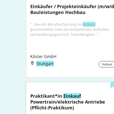
Einkäufer / Projekteinkäufer (m/w/d)
Bauleistungen Hochbau
"...bereits Berufserfahrung im 
Einkauf
gesammeltDu hast ein kompetentes Auftreten, 
Verhandlungsgeschick, Teamfähigkeit..."
Köster GmbH
Stuttgart
Vollzeit
Praktikant*in 
Einkauf
Powertrain/elektrische Antriebe 
(Pflicht-Praktikum)