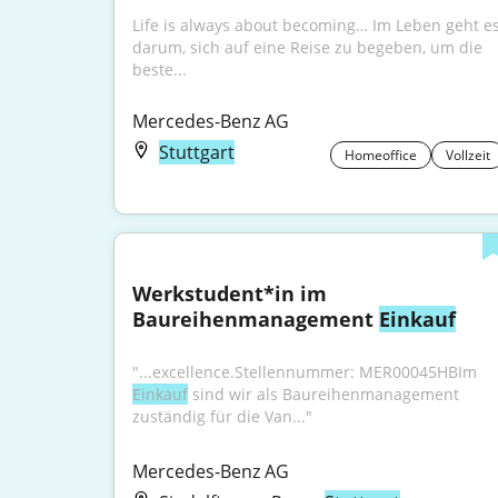
Life is always about becoming… Im Leben geht es
darum, sich auf eine Reise zu begeben, um die 
beste...
Mercedes-Benz AG
Stuttgart
Homeoffice
Vollzeit
Werkstudent*in im 
Baureihenmanagement 
Einkauf
"...excellence.Stellennummer: MER00045HBIm 
Einkauf
 sind wir als Baureihenmanagement 
zuständig für die Van..."
Mercedes-Benz AG