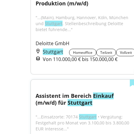
Produktion (m/w/d)
"...(Main), Hamburg, Hannover, Köln, München 
und 
Stuttgart
. Stellenbeschreibung Deloitte 
bietet führende..."
Deloitte GmbH
Stuttgart
Homeoffice
Teilzeit
Vollzeit
Von 110.000,00 € bis 150.000,00 €
Assistent im Bereich 
Einkauf
(m/w/d) für 
Stuttgart
"...Einsatzorte: 70174 
Stuttgart
 • Vergütung: 
Festgehalt pro Monat von 3.100,00 bis 3.800,00 
EUR Interesse..."