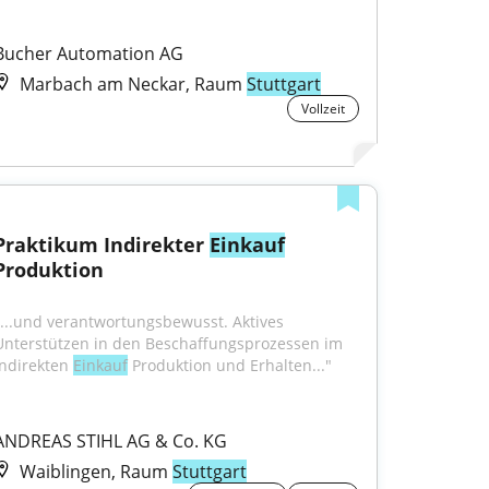
Bucher Automation AG
Marbach am Neckar, Raum
Stuttgart
Vollzeit
Praktikum Indirekter 
Einkauf
Produktion
"...und verantwortungsbewusst. Aktives 
Unterstützen in den Beschaffungsprozessen im 
Indirekten 
Einkauf
 Produktion und Erhalten..."
ANDREAS STIHL AG & Co. KG
Waiblingen, Raum
Stuttgart