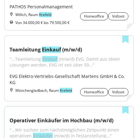
PATHOS Personalmanagement
Willich, Raum
Krefeld
Homeoffice
Vollzeit
Von 34.000,00 € bis 79.500,00 €
Teamleitung 
Einkauf
 (m/w/d)
"...Teamleitung 
Einkauf
 (m/w/d) EVG. Damit aus Ideen 
Lösungen werden. EVG ist seit über 50..."
EVG Elektro-Vertriebs-Gesellschaft Martens GmbH & Co. 
KG
Mönchengladbach, Raum
Krefeld
Homeoffice
Vollzeit
Operativer Einkäufer im Hochbau (m/w/d)
"...Wir suchen zum nächstmöglichen Zeitpunkt einen 
operativen 
Einkäufer
 (m/w/d) in Festanstellung..."