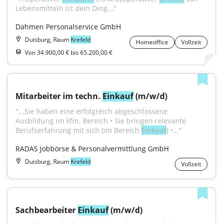
Lebensmitteln ist dein Ding..."
Dahmen Personalservice GmbH
Duisburg, Raum
Krefeld
Homeoffice
Vollzeit
Von 34.900,00 € bis 65.200,00 €
Mitarbeiter im techn. 
Einkauf
 (m/w/d)
"...Sie haben eine erfolgreich abgeschlossene 
Ausbildung im kfm. Bereich • Sie bringen relevante 
Berufserfahrung mit sich (im Bereich 
Einkauf
) •..."
RADAS Jobbörse & Personalvermittlung GmbH
Duisburg, Raum
Krefeld
Vollzeit
Sachbearbeiter 
Einkauf
 (m/w/d)