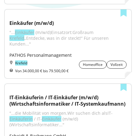
Einkäufer (m/w/d)
"...
Einkäufer
 (m/w/d)Einsatzort:Großraum 
Krefeld
„Entdecke, was in dir steckt!“ Für unseren 
Kunden..."
PATHOS Personalmanagement
Krefeld
Homeoffice
Vollzeit
Von 34.000,00 € bis 79.500,00 €
IT-Einkäuferin / IT-Einkäufer (m/w/d) 
(Wirtschaftsinformatiker / IT-Systemkaufmann)
"...die Mobilität von morgen.Wir suchen dich alsIT-
Einkäuferin
 / IT-
Einkäufer
 (m/w/d) 
(Wirtschaftsinformatiker..."
Scheidt & Bachmann GmbH