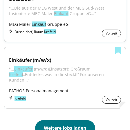
"...Die aus der MEG West und der MEG Süd-West 
fusionierte MEG Maler 
Einkauf
 Gruppe eG..."
MEG Maler 
Einkauf
 Gruppe eG
Düsseldorf, Raum
Krefeld
Vollzeit
Einkäufer (m/w/x)
"...
Einkäufer
 (m/w/d)Einsatzort: Großraum 
Krefeld
„Entdecke, was in dir steckt!“ Für unseren 
Kunden..."
PATHOS Personalmanagement
Krefeld
Vollzeit
Weitere Jobs laden