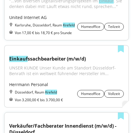
"...von diversen Digitalisierungsprojekten im 
Einkauf
. Sie 
denken dabei mit! Läuft etwas nicht rund, sprechen..."
United Internet AG
Karlsruhe, Düsseldorf, Raum
Krefeld
Homeoffice
Teilzeit
Von 17,00 € bis 18,70 € pro Stunde
Einkauf
ssachbearbeiter (m/w/d)
UNSER KUNDE Unser Kunde am Standort Düsseldorf-
Benrath ist ein weltweit führender Hersteller im...
Herrmann Personal
Düsseldorf, Raum
Krefeld
Homeoffice
Vollzeit
Von 3.200,00 € bis 3.700,00 €
Verkäufer/Fachberater Innendienst (m/w/d) - 
Düsseldorf