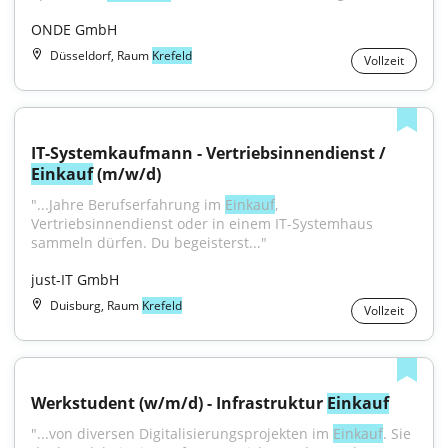
ONDE GmbH
Düsseldorf, Raum
Krefeld
Vollzeit
IT-Systemkaufmann - Vertriebsinnendienst / 
Einkauf
 (m/w/d)
"...Jahre Berufserfahrung im 
Einkauf
, 
Vertriebsinnendienst oder in einem IT-Systemhaus 
sammeln dürfen. Du begeisterst..."
just-IT GmbH
Duisburg, Raum
Krefeld
Vollzeit
Werkstudent (w/m/d) - Infrastruktur 
Einkauf
"...von diversen Digitalisierungsprojekten im 
Einkauf
. Sie 