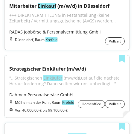
Mitarbeiter 
Einkauf
 (m/w/d) in Düsseldorf
+++ DIREKTVERMITTLUNG in Festanstellung (keine 
Zeitarbeit) / Vermittlungsgutscheine (AVGS) werden...
RADAS Jobbörse & Personalvermittlung GmbH
Düsseldorf, Raum
Krefeld
Vollzeit
Strategischer Einkäufer (m/w/d)
"...Strategischen 
Einkäufer
 (m/w/d)Lust auf die nächste 
Herausforderung? Dann sollten wir uns unbedingt..."
Dahmen Personalservice GmbH
Mülheim an der Ruhr, Raum
Krefeld
Homeoffice
Vollzeit
Von 46.000,00 € bis 99.100,00 €