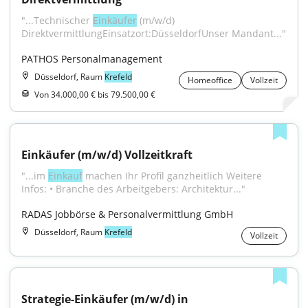
"...Technischer 
Einkäufer
 (m/w/d) 
DirektvermittlungEinsatzort:DüsseldorfUnser Mandant..."
PATHOS Personalmanagement
Düsseldorf, Raum
Krefeld
Homeoffice
Vollzeit
Von 34.000,00 € bis 79.500,00 €
Einkäufer (m/w/d) Vollzeitkraft
"...im 
Einkauf
 machen Ihr Profil ganzheitlich Weitere 
Infos: • Branche des Arbeitgebers: Architektur..."
RADAS Jobbörse & Personalvermittlung GmbH
Düsseldorf, Raum
Krefeld
Vollzeit
Strategie-Einkäufer (m/w/d) in 