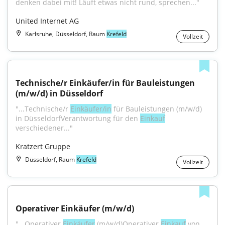
denken dabei mit! Läuft etwas nicht rund, sprechen..."
United Internet AG
Karlsruhe, Düsseldorf, Raum
Krefeld
Vollzeit
Technische/r Einkäufer/in für Bauleistungen 
(m/w/d) in Düsseldorf
"...Technische/r 
Einkäufer/in
 für Bauleistungen (m/w/d) 
in DüsseldorfVerantwortung für den 
Einkauf
verschiedener..."
Kratzert Gruppe
Düsseldorf, Raum
Krefeld
Vollzeit
Operativer Einkäufer (m/w/d)
"...Operativer 
Einkäufer
 (m/w/d)Operativer 
Einkauf
 von 