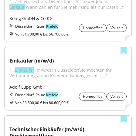
"...Zahlen, Technik, Disposition - Ihr neuer Job im 
Einkauf
!Wenn Zahlen für Sie mehr sind als nur Daten..."
König GmbH & Co KG
Düsseldorf, Raum
Krefeld
Homeoffice
Vollzeit
Von 31.700,00 € bis 56.700,00 €
Einkäufer (m/w/d)
"...
Einkäufer
 (m/w/d) in DüsseldorfSie möchten Ihr 
Verhandlungs- und Kommunikationsgeschick..."
Adolf Lupp GmbH
Düsseldorf, Raum
Krefeld
Homeoffice
Vollzeit
Von 33.800,00 € bis 80.600,00 €
Technischer Einkäufer (m/w/d) 
Direktvermittlung