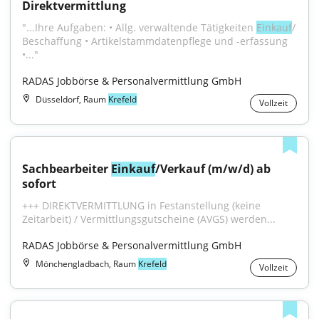
Direktvermittlung
"...Ihre Aufgaben: • Allg. verwaltende Tätigkeiten 
Einkauf
/ 
Beschaffung • Artikelstammdatenpflege und -erfassung 
•..."
RADAS Jobbörse & Personalvermittlung GmbH
Düsseldorf, Raum
Krefeld
Vollzeit
Sachbearbeiter 
Einkauf
/Verkauf (m/w/d) ab 
sofort
+++ DIREKTVERMITTLUNG in Festanstellung (keine 
Zeitarbeit) / Vermittlungsgutscheine (AVGS) werden...
RADAS Jobbörse & Personalvermittlung GmbH
Mönchengladbach, Raum
Krefeld
Vollzeit