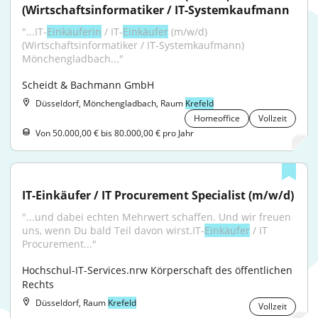
(Wirtschaftsinformatiker / IT-Systemkaufmann
"...IT-
Einkäuferin
 / IT-
Einkäufer
 (m/w/d) 
(Wirtschaftsinformatiker / IT-Systemkaufmann) 
Mönchengladbach..."
Scheidt & Bachmann GmbH
Düsseldorf, Mönchengladbach, Raum
Krefeld
Homeoffice
Vollzeit
Von 50.000,00 € bis 80.000,00 € pro Jahr
IT-Einkäufer / IT Procurement Specialist (m/w/d)
"...und dabei echten Mehrwert schaffen. Und wir freuen 
uns, wenn Du bald Teil davon wirst.IT-
Einkäufer
 / IT 
Procurement..."
Hochschul-IT-Services.nrw Körperschaft des öffentlichen 
Rechts
Düsseldorf, Raum
Krefeld
Vollzeit