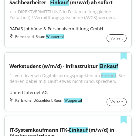
Sachbearbeiter - 
Einkauf
 (m/w/d) ab sofort
+++ DIREKTVERMITTLUNG in Festanstellung (keine 
Zeitarbeit) / Vermittlungsgutscheine (AVGS) werden...
RADAS Jobbörse & Personalvermittlung GmbH
Remscheid, Raum
Wuppertal
Vollzeit
Werkstudent (w/m/d) - Infrastruktur 
Einkauf
"...von diversen Digitalisierungsprojekten im 
Einkauf
. Sie 
denken dabei mit! Läuft etwas nicht rund, sprechen..."
United Internet AG
Karlsruhe, Düsseldorf, Raum
Wuppertal
Vollzeit
IT-Systemkaufmann ITK-
Einkauf
 (m/w/d) in 