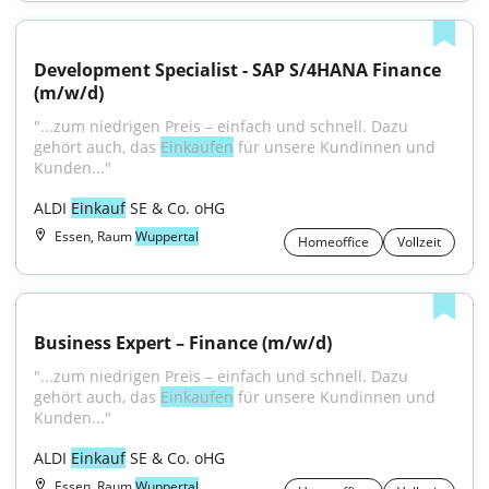
Development Specialist - SAP S/4HANA Finance 
(m/w/d)
"...zum niedrigen Preis – einfach und schnell. Dazu 
gehört auch, das 
Einkaufen
 für unsere Kundinnen und 
Kunden..."
ALDI 
Einkauf
 SE & Co. oHG
Essen, Raum
Wuppertal
Homeoffice
Vollzeit
Business Expert – Finance (m/w/d)
"...zum niedrigen Preis – einfach und schnell. Dazu 
gehört auch, das 
Einkaufen
 für unsere Kundinnen und 
Kunden..."
ALDI 
Einkauf
 SE & Co. oHG
Essen, Raum
Wuppertal