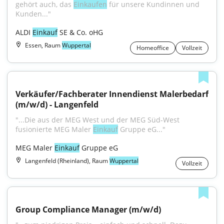
gehört auch, das 
Einkaufen
 für unsere Kundinnen und 
Kunden..."
ALDI 
Einkauf
 SE & Co. oHG
Essen, Raum
Wuppertal
Homeoffice
Vollzeit
Verkäufer/Fachberater Innendienst Malerbedarf 
(m/w/d) - Langenfeld
"...Die aus der MEG West und der MEG Süd-West 
fusionierte MEG Maler 
Einkauf
 Gruppe eG..."
MEG Maler 
Einkauf
 Gruppe eG
Langenfeld (Rheinland), Raum
Wuppertal
Vollzeit
Group Compliance Manager (m/w/d)