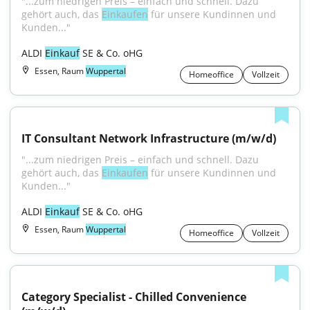
"...zum niedrigen Preis – einfach und schnell. Dazu 
gehört auch, das 
Einkaufen
 für unsere Kundinnen und 
Kunden..."
ALDI 
Einkauf
 SE & Co. oHG
Essen, Raum
Wuppertal
Homeoffice
Vollzeit
IT Consultant Network Infrastructure (m/w/d)
"...zum niedrigen Preis – einfach und schnell. Dazu 
gehört auch, das 
Einkaufen
 für unsere Kundinnen und 
Kunden..."
ALDI 
Einkauf
 SE & Co. oHG
Essen, Raum
Wuppertal
Homeoffice
Vollzeit
Category Specialist - Chilled Convenience 