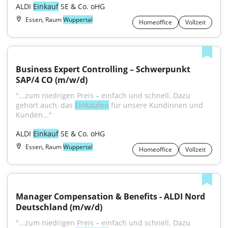
ALDI 
Einkauf
 SE & Co. oHG
Essen, Raum
Wuppertal
Homeoffice
Vollzeit
Business Expert Controlling – Schwerpunkt 
SAP/4 CO (m/w/d)
"...zum niedrigen Preis – einfach und schnell. Dazu 
gehört auch, das 
Einkaufen
 für unsere Kundinnen und 
Kunden..."
ALDI 
Einkauf
 SE & Co. oHG
Essen, Raum
Wuppertal
Homeoffice
Vollzeit
Manager Compensation & Benefits - ALDI Nord 
Deutschland (m/w/d)
"...zum niedrigen Preis – einfach und schnell. Dazu 