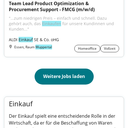
Team Lead Product Optimization & 
Procurement Support - FMCG (m/w/d)
"...zum niedrigen Preis – einfach und schnell. Dazu 
gehört auch, das 
Einkaufen
 für unsere Kundinnen und 
Kunden..."
ALDI 
Einkauf
 SE & Co. oHG
Essen, Raum
Wuppertal
Homeoffice
Vollzeit
Weitere Jobs laden
Einkauf
Der Einkauf spielt eine entscheidende Rolle in der
Wirtschaft, da er für die Beschaffung von Waren