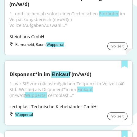
(m/w/d)
"...und suchen ab sofort einenTechnischen 
Einkäufer
 im 
Verpackungsbereich (m/w/d)in 
VollzeitAufgabenAuswahl..."
Steinhaus GmbH
Remscheid, Raum
Wuppertal
Vollzeit
Disponent*in im 
Einkauf
 (m/w/d)
"...wir SIE zum nächstmöglichen Zeitpunkt in Vollzeit (40 
Std.-Woche) als Disponent*in im 
Einkauf
(m/w/d)
Wuppertal
 certoplast..."
certoplast Technische Klebebänder GmbH
Wuppertal
Vollzeit