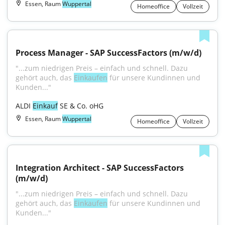
Essen, Raum
Wuppertal
Homeoffice
Vollzeit
Process Manager - SAP SuccessFactors (m/w/d)
"...zum niedrigen Preis – einfach und schnell. Dazu 
gehört auch, das 
Einkaufen
 für unsere Kundinnen und 
Kunden..."
ALDI 
Einkauf
 SE & Co. oHG
Essen, Raum
Wuppertal
Homeoffice
Vollzeit
Integration Architect - SAP SuccessFactors 
(m/w/d)
"...zum niedrigen Preis – einfach und schnell. Dazu 
gehört auch, das 
Einkaufen
 für unsere Kundinnen und 
Kunden..."