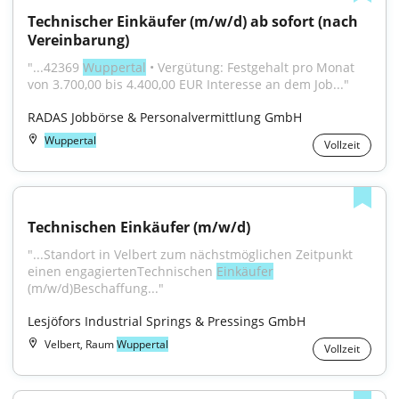
Technischer Einkäufer (m/w/d) ab sofort (nach 
Vereinbarung)
"...42369 
Wuppertal
 • Vergütung: Festgehalt pro Monat 
von 3.700,00 bis 4.400,00 EUR Interesse an dem Job..."
RADAS Jobbörse & Personalvermittlung GmbH
Wuppertal
Vollzeit
Technischen Einkäufer (m/w/d)
"...Standort in Velbert zum nächstmöglichen Zeitpunkt 
einen engagiertenTechnischen 
Einkäufer
(m⁠/⁠w⁠/⁠d)Beschaffung..."
Lesjöfors Industrial Springs & Pressings GmbH
Velbert, Raum
Wuppertal
Vollzeit