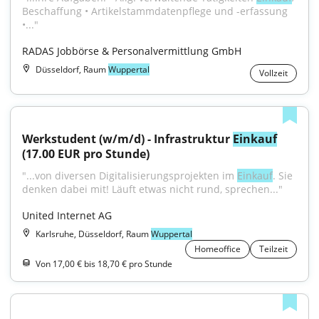
Beschaffung • Artikelstammdatenpflege und -erfassung 
•..."
RADAS Jobbörse & Personalvermittlung GmbH
Düsseldorf, Raum
Wuppertal
Vollzeit
Werkstudent (w/m/d) - Infrastruktur 
Einkauf
(17.00 EUR pro Stunde)
"...von diversen Digitalisierungsprojekten im 
Einkauf
. Sie 
denken dabei mit! Läuft etwas nicht rund, sprechen..."
United Internet AG
Karlsruhe, Düsseldorf, Raum
Wuppertal
Homeoffice
Teilzeit
Von 17,00 € bis 18,70 € pro Stunde