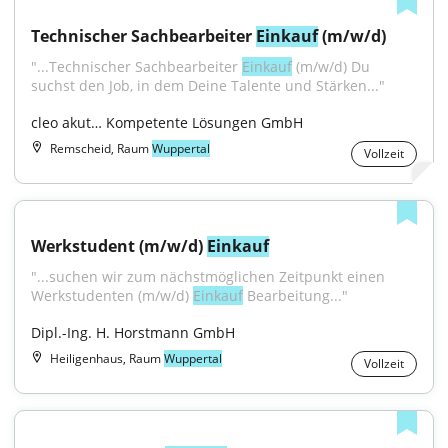
Technischer Sachbearbeiter 
Einkauf
 (m/w/d)
"...Technischer Sachbearbeiter 
Einkauf
 (m/w/d) Du 
suchst den Job, in dem Deine Talente und Stärken..."
cleo akut… Kompetente Lösungen GmbH
Remscheid, Raum
Wuppertal
Vollzeit
Werkstudent (m/w/d) 
Einkauf
"...suchen wir zum nächstmöglichen Zeitpunkt einen 
Werkstudenten (m/w/d) 
Einkauf
 Bearbeitung..."
Dipl.-Ing. H. Horstmann GmbH
Heiligenhaus, Raum
Wuppertal
Vollzeit