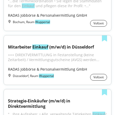
"...die Terminkoordination • Sie legen die Stammdaten 
für den 
Einkauf
 und pflegen diese Ihr Profil: •..."
RADAS Jobbörse & Personalvermittlung GmbH
Bochum, Raum
Wuppertal
Vollzeit
Mitarbeiter 
Einkauf
 (m/w/d) in Düsseldorf
+++ DIREKTVERMITTLUNG in Festanstellung (keine 
Zeitarbeit) / Vermittlungsgutscheine (AVGS) werden...
RADAS Jobbörse & Personalvermittlung GmbH
Düsseldorf, Raum
Wuppertal
Vollzeit
Strategie-Einkäufer (m/w/d) in 
Direktvermittlung
"...Ihre Aufgaben: • Allg. verwaltende Tätigkeiten 
Einkauf
/ 