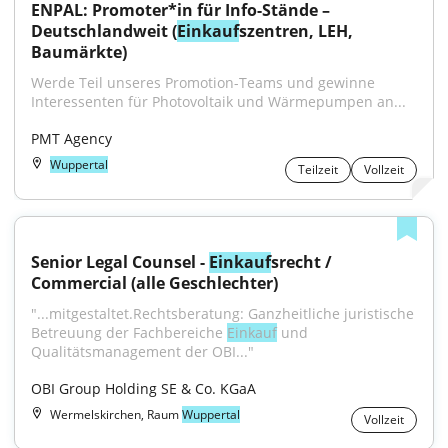
ENPAL: Promoter*in für Info-Stände – 
Deutschlandweit (
Einkauf
szentren, LEH, 
Baumärkte)
Werde Teil unseres Promotion-Teams und gewinne 
Interessenten für Photovoltaik und Wärmepumpen an...
PMT Agency
Wuppertal
Teilzeit
Vollzeit
Senior Legal Counsel - 
Einkauf
srecht / 
Commercial (alle Geschlechter)
"...mitgestaltet.Rechtsberatung: Ganzheitliche juristische 
Betreuung der Fachbereiche 
Einkauf
 und 
Qualitätsmanagement der OBI..."
OBI Group Holding SE & Co. KGaA
Wermelskirchen, Raum
Wuppertal
Vollzeit