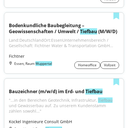
Bodenkundliche Baubegleitung – 
Geowissenschaften / Umwelt / 
Tiefbau
 (M/W/D)
Land:DeutschlandOrt:EssenUnternehmensbereich / 
Gesellschaft: Fichtner Water & Transportation GmbH...
Fichtner
Essen, Raum
Wuppertal
Homeoffice
Vollzeit
Bauzeichner (m/w/d) im Erd- und 
Tiefbau
"...in den Bereichen Geotechnik, Infrastruktur, 
Tiefbau
und Gewässerbau auf. Zu unserem Kundenstamm 
zählen sowohl..."
Kockel Ingenieure Consult GmbH