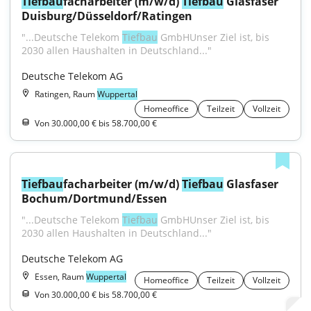
Tiefbau
facharbeiter (m/w/d) 
Tiefbau
 Glasfaser 
Duisburg/Düsseldorf/Ratingen
"...Deutsche Telekom 
Tiefbau
 GmbHUnser Ziel ist, bis 
2030 allen Haushalten in Deutschland..."
Deutsche Telekom AG
Ratingen, Raum
Wuppertal
Homeoffice
Teilzeit
Vollzeit
Von 30.000,00 € bis 58.700,00 €
Tiefbau
facharbeiter (m/w/d) 
Tiefbau
 Glasfaser 
Bochum/Dortmund/Essen
"...Deutsche Telekom 
Tiefbau
 GmbHUnser Ziel ist, bis 
2030 allen Haushalten in Deutschland..."
Deutsche Telekom AG
Essen, Raum
Wuppertal
Homeoffice
Teilzeit
Vollzeit
Von 30.000,00 € bis 58.700,00 €