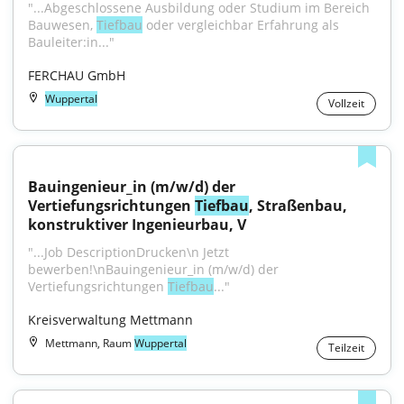
"...Abgeschlossene Ausbildung oder Studium im Bereich 
Bauwesen, 
Tiefbau
 oder vergleichbar Erfahrung als 
Bauleiter:in..."
FERCHAU GmbH
Wuppertal
Vollzeit
Bauingenieur_in (m/w/d) der 
Vertiefungsrichtungen 
Tiefbau
, Straßenbau, 
konstruktiver Ingenieurbau, V
"...Job DescriptionDrucken\n Jetzt 
bewerben!\nBauingenieur_in (m/w/d) der 
Vertiefungsrichtungen 
Tiefbau
..."
Kreisverwaltung Mettmann
Mettmann, Raum
Wuppertal
Teilzeit