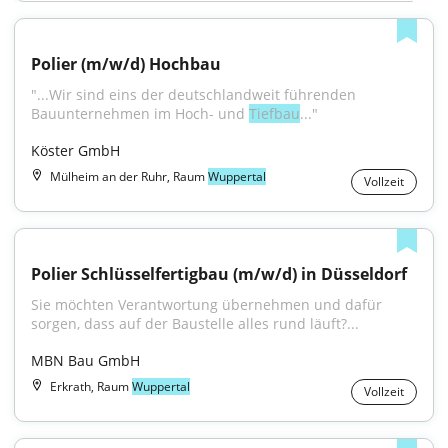
Polier (m/w/d) Hochbau
"...Wir sind eins der deutschlandweit führenden 
Bauunternehmen im Hoch- und 
Tiefbau
..."
Köster GmbH
Mülheim an der Ruhr, Raum
Wuppertal
Vollzeit
Polier Schlüsselfertigbau (m/w/d) in Düsseldorf
Sie möchten Verantwortung übernehmen und dafür 
sorgen, dass auf der Baustelle alles rund läuft?...
MBN Bau GmbH
Erkrath, Raum
Wuppertal
Vollzeit