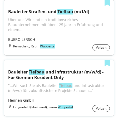
Bauleiter Straßen- und 
Tiefbau
 (m/f/d)
Über uns Wir sind ein traditionsreiches 
Bauunternehmen mit über 125 Jahren Erfahrung und 
einem...
BUERO LERSCH
Remscheid, Raum
Wuppertal
Vollzeit
Bauleiter 
Tiefbau
 und Infrastruktur (m/w/d) - 
For German Resident Only
"...Wir such Sie als Bauleiter 
Tiefbau
 und Infrastruktur 
(m/w/d) für zukunftssichere Projekte.Schauen..."
Hennen GmbH
Langenfeld (Rheinland), Raum
Wuppertal
Vollzeit