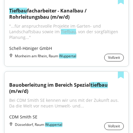
Tiefbau
facharbeiter - Kanalbau / 
Rohrleitungsbau (m/w/d)
"...für anspruchsvolle Projekte im Garten- und 
Landschaftsbau sowie im 
Tiefbau
, von der sorgfältigen 
Planung..."
Schell-Höniger GmbH
Monheim am Rhein, Raum
Wuppertal
Vollzeit
Bauoberleitung im Bereich Spezial
tiefbau
(m/w/d)
Bei CDM Smith SE kennen wir uns mit der Zukunft aus. 
Da die Welt vor neuen Umwelt- und...
CDM Smith SE
Düsseldorf, Raum
Wuppertal
Vollzeit