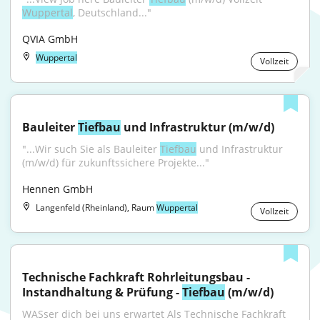
Wuppertal
, Deutschland..."
QVIA GmbH
Wuppertal
Vollzeit
Bauleiter 
Tiefbau
 und Infrastruktur (m/w/d)
"...Wir such Sie als Bauleiter 
Tiefbau
 und Infrastruktur 
(m/w/d) für zukunftssichere Projekte..."
Hennen GmbH
Langenfeld (Rheinland), Raum
Wuppertal
Vollzeit
Technische Fachkraft Rohrleitungsbau - 
Instandhaltung & Prüfung - 
Tiefbau
 (m/w/d)
WASser dich bei uns erwartet Als Technische Fachkraft 