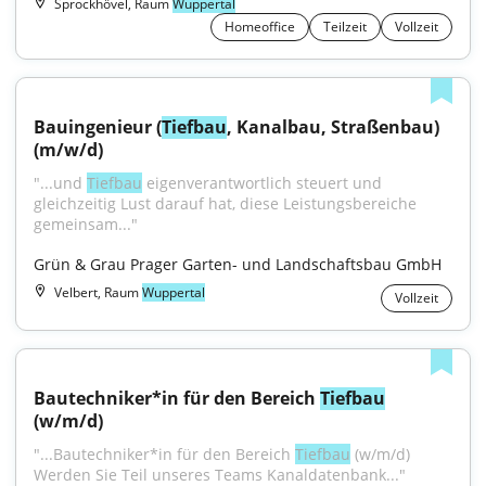
Sprockhövel, Raum
Wuppertal
Homeoffice
Teilzeit
Vollzeit
Bauingenieur (
Tiefbau
, Kanalbau, Straßenbau) 
(m/w/d)
"...und 
Tiefbau
 eigenverantwortlich steuert und 
gleichzeitig Lust darauf hat, diese Leistungsbereiche 
gemeinsam..."
Grün & Grau Prager Garten- und Landschaftsbau GmbH
Velbert, Raum
Wuppertal
Vollzeit
Bautechniker*in für den Bereich 
Tiefbau
(w/m/d)
"...Bautechniker*in für den Bereich 
Tiefbau
 (w/m/d) 
Werden Sie Teil unseres Teams Kanaldatenbank..."