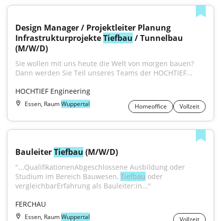
Design Manager / Projektleiter Planung 
Infrastrukturprojekte 
Tiefbau
 / Tunnelbau 
(M/W/D)
Sie wollen mit uns heute die Welt von morgen bauen?
Dann werden Sie Teil unseres Teams der HOCHTIEF...
HOCHTIEF Engineering
Essen, Raum
Wuppertal
Homeoffice
Vollzeit
Bauleiter 
Tiefbau
 (M/W/D)
"...QualifikationenAbgeschlossene Ausbildung oder 
Studium im Bereich Bauwesen, 
Tiefbau
 oder 
vergleichbarErfahrung als Bauleiter:in..."
FERCHAU
Essen, Raum
Wuppertal
Vollzeit