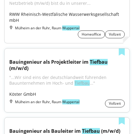
Netzbetrieb (m/w/d) bist du in unserer...
RWW Rheinisch-Westfälische Wasserwerksgesellschaft 
mbH
Mülheim an der Ruhr, Raum
Wuppertal
Homeoffice
Vollzeit
Bauingenieur als Projektleiter im 
Tiefbau
(m/w/d)
"...Wir sind eins der deutschlandweit führenden 
Bauunternehmen im Hoch- und 
Tiefbau
..."
Köster GmbH
Mülheim an der Ruhr, Raum
Wuppertal
Vollzeit
Bauingenieur als Bauleiter im 
Tiefbau
 (m/w/d)