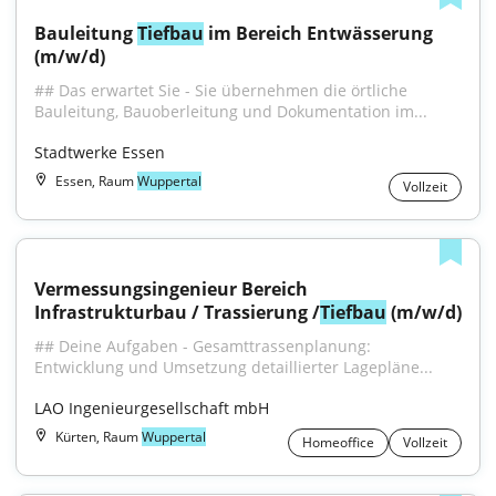
Bauleitung 
Tiefbau
 im Bereich Entwässerung 
(m/w/d)
## Das erwartet Sie - Sie übernehmen die örtliche 
Bauleitung, Bauoberleitung und Dokumentation im...
Stadtwerke Essen
Essen, Raum
Wuppertal
Vollzeit
Vermessungsingenieur Bereich 
Infrastrukturbau / Trassierung /
Tiefbau
 (m/w/d)
## Deine Aufgaben - Gesamttrassenplanung: 
Entwicklung und Umsetzung detaillierter Lagepläne...
LAO Ingenieurgesellschaft mbH
Kürten, Raum
Wuppertal
Homeoffice
Vollzeit