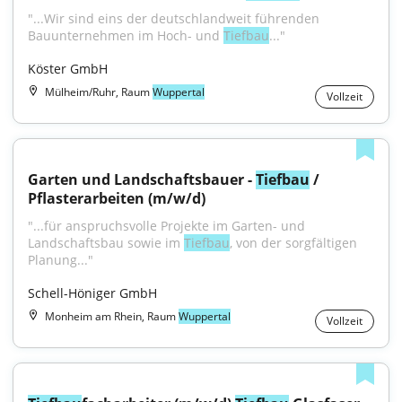
"...Wir sind eins der deutschlandweit führenden 
Bauunternehmen im Hoch- und 
Tiefbau
..."
Köster GmbH
Mülheim/Ruhr, Raum
Wuppertal
Vollzeit
Garten und Landschaftsbauer - 
Tiefbau
 / 
Pflasterarbeiten (m/w/d)
"...für anspruchsvolle Projekte im Garten- und 
Landschaftsbau sowie im 
Tiefbau
, von der sorgfältigen 
Planung..."
Schell-Höniger GmbH
Monheim am Rhein, Raum
Wuppertal
Vollzeit