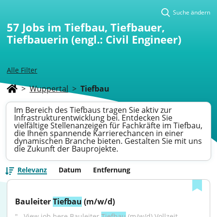
Suche ändern
57
Jobs im Tiefbau, Tiefbauer,
Tiefbauerin (engl.: Civil Engineer)
Alle Filter
>
Wuppertal
>
Tiefbau
Im Bereich des Tiefbaus tragen Sie aktiv zur
Infrastrukturentwicklung bei. Entdecken Sie
vielfältige Stellenanzeigen für Fachkräfte im Tiefbau,
die Ihnen spannende Karrierechancen in einer
dynamischen Branche bieten. Gestalten Sie mit uns
die Zukunft der Bauprojekte.
Relevanz
Datum
Entfernung
Bauleiter 
Tiefbau
 (m/w/d)
"...View job here Bauleiter 
Tiefbau
 (m/w/d) Vollzeit 