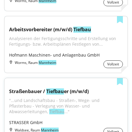
Worms, Raum
Mannheim
Vollzeit
Arbeitsvorbereiter (m/w/d) 
Tiefbau
Analysieren der Fertigungsschritte und Erstellung von 
Fertigungs- bzw. Arbeitsplänen Festlegen von...
Hofmann Maschinen- und Anlagenbau GmbH
Worms, Raum
Mannheim
Vollzeit
Straßenbauer / 
Tiefbau
er (m/w/d)
"...und Landschaftsbau - Straßen-, Wege- und 
Pflasterbau - Verlegung von Wasser- und 
Abwasserleitungen, 
Tiefbau
..."
STRASSER GmbH
Waldsee, Raum
Mannheim
Vollzeit