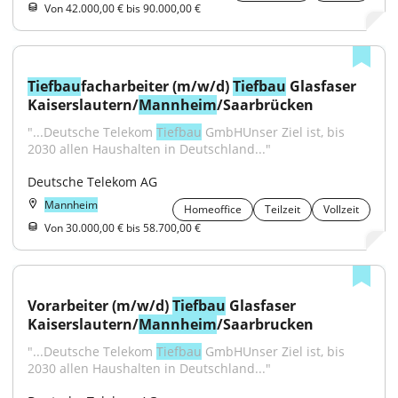
Von 42.000,00 € bis 90.000,00 €
Tiefbau
facharbeiter (m/w/d) 
Tiefbau
 Glasfaser 
Kaiserslautern/
Mannheim
/Saarbrücken
"...Deutsche Telekom 
Tiefbau
 GmbHUnser Ziel ist, bis 
2030 allen Haushalten in Deutschland..."
Deutsche Telekom AG
Mannheim
Homeoffice
Teilzeit
Vollzeit
Von 30.000,00 € bis 58.700,00 €
Vorarbeiter (m/w/d) 
Tiefbau
 Glasfaser 
Kaiserslautern/
Mannheim
/Saarbrucken
"...Deutsche Telekom 
Tiefbau
 GmbHUnser Ziel ist, bis 
2030 allen Haushalten in Deutschland..."