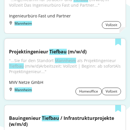
Vollzeit Das Ingenieurbüro Fast und Partner..."
Ingenieurbüro Fast und Partner
Mannheim
Vollzeit
Projektingenieur 
Tiefbau
 (m/w/d)
"...Sie für den Standort 
Mannheim
 als Projektingenieur 
Tiefbau
 (m/w/d)Arbeitszeit: Vollzeit | Beginn: ab sofortAls 
Projektingenieur..."
MVV Netze GmbH
Mannheim
Homeoffice
Vollzeit
Bauingenieur 
Tiefbau
 / Infrastrukturprojekte 
(w/m/d)