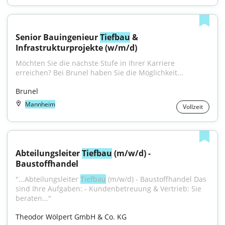
Senior Bauingenieur 
Tiefbau
 & 
Infrastrukturprojekte (w/m/d)
Möchten Sie die nächste Stufe in Ihrer Karriere 
erreichen? Bei Brunel haben Sie die Möglichkeit...
Brunel
Mannheim
Vollzeit
Abteilungsleiter 
Tiefbau
 (m/w/d) - 
Baustoffhandel
"...Abteilungsleiter 
Tiefbau
 (m/w/d) - Baustoffhandel Das 
sind Ihre Aufgaben: - Kundenbetreuung & Vertrieb: Sie 
beraten..."
Theodor Wölpert GmbH & Co. KG