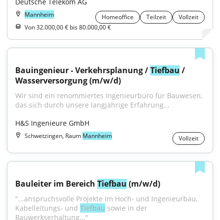
Deutsche Telekom AG
Mannheim
Homeoffice
Teilzeit
Vollzeit
Von 32.000,00 € bis 80.000,00 €
Bauingenieur - Verkehrsplanung / 
Tiefbau
 / 
Wasserversorgung (m/w/d)
Wir sind ein renommiertes Ingenieurbüro für Bauwesen, 
das sich durch unsere langjährige Erfahrung...
H&S Ingenieure GmbH
Schwetzingen, Raum
Mannheim
Vollzeit
Bauleiter im Bereich 
Tiefbau
 (m/w/d)
"...anspruchsvolle Projekte im Hoch‑ und Ingenieurbau, 
Kabelleitungs‑ und 
Tiefbau
 sowie in der 
Bauwerkserhaltung..."