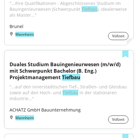
"...Ihre Qualifikationen - Abgeschlossenes Studium im 
Bauingenieurwesen (Schwerpunkt 
Tiefbau
), idealerweise 
als Master..."
Brunel
Mannheim
Vollzeit
Duales Studium Bauingenieurwesen (m/w/d) 
mit Schwerpunkt Bachelor (B. Eng.) 
Projektmanagement 
Tiefbau
"...auf den innerstädtischen Tief-, Straßen- und Gleisbau 
sowie auf den Hoch- und 
Tiefbau
 in der stationären 
Industrie..."
ACHATZ GmbH Bauunternehmung
Mannheim
Vollzeit