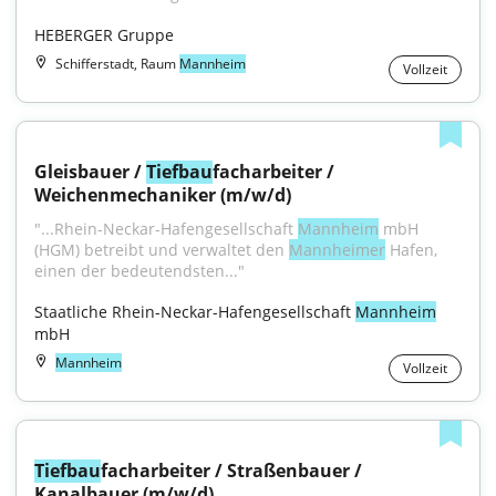
HEBERGER Gruppe
Schifferstadt, Raum
Mannheim
Vollzeit
Gleisbauer / 
Tiefbau
facharbeiter / 
Weichenmechaniker (m/w/d)
"...Rhein-Neckar-Hafengesellschaft 
Mannheim
 mbH 
(HGM) betreibt und verwaltet den 
Mannheimer
 Hafen, 
einen der bedeutendsten..."
Staatliche Rhein-Neckar-Hafengesellschaft 
Mannheim
mbH
Mannheim
Vollzeit
Tiefbau
facharbeiter / Straßenbauer / 
Kanalbauer (m/w/d)