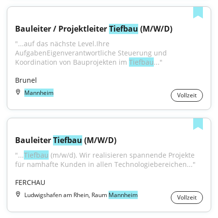
Bauleiter / Projektleiter 
Tiefbau
 (M/W/D)
"...auf das nächste Level.Ihre 
AufgabenEigenverantwortliche Steuerung und 
Koordination von Bauprojekten im 
Tiefbau
..."
Brunel
Mannheim
Vollzeit
Bauleiter 
Tiefbau
 (M/W/D)
"...
Tiefbau
 (m/w/d). Wir realisieren spannende Projekte 
für namhafte Kunden in allen Technologiebereichen..."
FERCHAU
Ludwigshafen am Rhein, Raum
Mannheim
Vollzeit