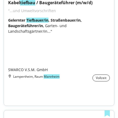
Kabel
tiefbau
 / Baugeräteführer (m/w/d)
"...und Umweltvorschriften
Gelernter 
Tiefbauer/in
, Straßenbauer/in, 
Baugeräteführer/in, 
Garten- und 
Landschaftsgärtner/in..."

SWARCO V.S.M. GmbH
Lampertheim, Raum
Mannheim
Vollzeit