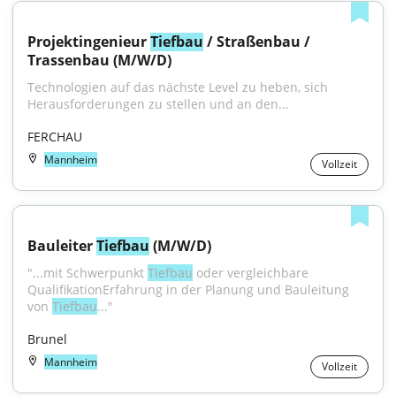
Projektingenieur 
Tiefbau
 / Straßenbau / 
Trassenbau (M/W/D)
Technologien auf das nächste Level zu heben, sich 
Herausforderungen zu stellen und an den...
FERCHAU
Mannheim
Vollzeit
Bauleiter 
Tiefbau
 (M/W/D)
"...mit Schwerpunkt 
Tiefbau
 oder vergleichbare 
QualifikationErfahrung in der Planung und Bauleitung 
von 
Tiefbau
..."
Brunel
Mannheim
Vollzeit