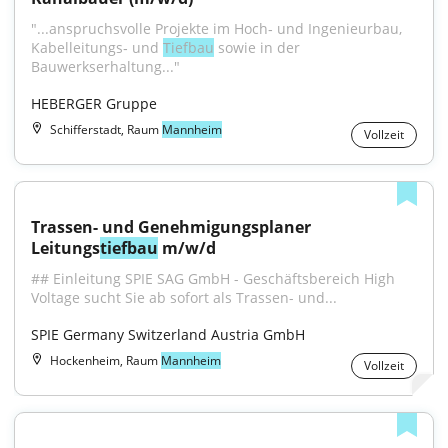
"...anspruchsvolle Projekte im Hoch‑ und Ingenieurbau, 
Kabelleitungs‑ und 
Tiefbau
 sowie in der 
Bauwerkserhaltung..."
HEBERGER Gruppe
Schifferstadt, Raum
Mannheim
Vollzeit
Trassen- und Genehmigungsplaner 
Leitungs
tiefbau
 m/w/d
## Einleitung SPIE SAG GmbH - Geschäftsbereich High 
Voltage sucht Sie ab sofort als Trassen- und...
SPIE Germany Switzerland Austria GmbH
Hockenheim, Raum
Mannheim
Vollzeit