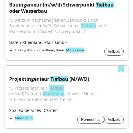
Bauingenieur (m/w/d) Schwerpunkt 
Tiefbau
oder Wasserbau
"...wir zum nächstmöglichen Zeitpunkt einen 
Bauingenieur (m/w/d) Schwerpunkt 
Tiefbau
 oder 
Wasserbau mit Arbeitsschwerpunkt..."
Häfen Rheinland-Pfalz GmbH
Ludwigshafen am Rhein, Raum
Mannheim
Vollzeit
Projektingenieur 
Tiefbau
 (M/W/D)
"...Projektingenieur 
Tiefbau
(m/w/d)Standort:
Mannheim
,teilweise Home-
OfficeUnternehmen:MVV Netze..."
Shared Services -Center
Mannheim
Homeoffice
Vollzeit