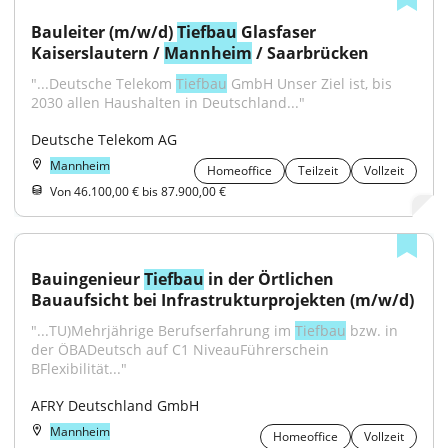
Bauleiter (m/w/d) 
Tiefbau
 Glasfaser 
Kaiserslautern / 
Mannheim
 / Saarbrücken
"...Deutsche Telekom 
Tiefbau
 GmbH Unser Ziel ist, bis 
2030 allen Haushalten in Deutschland..."
Deutsche Telekom AG
Mannheim
Homeoffice
Teilzeit
Vollzeit
Von 46.100,00 € bis 87.900,00 €
Bauingenieur 
Tiefbau
 in der Örtlichen 
Bauaufsicht bei Infrastrukturprojekten (m/w/d)
"...TU)Mehrjährige Berufserfahrung im 
Tiefbau
 bzw. in 
der ÖBADeutsch auf C1 NiveauFührerschein 
BFlexibilität..."
AFRY Deutschland GmbH
Mannheim
Homeoffice
Vollzeit