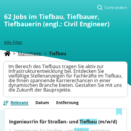
Suche ändern
62
Jobs im Tiefbau, Tiefbauer,
Tiefbauerin (engl.: Civil Engineer)
Alle Filter
>
Mannheim
>
Tiefbau
Im Bereich des Tiefbaus tragen Sie aktiv zur
Infrastrukturentwicklung bei. Entdecken Sie
vielfältige Stellenanzeigen für Fachkräfte im Tiefbau,
die Ihnen spannende Karrierechancen in einer
dynamischen Branche bieten. Gestalten Sie mit uns
die Zukunft der Bauprojekte.
Relevanz
Datum
Entfernung
Ingenieur/in für Straßen- und 
Tiefbau
 (m/w/d)
"...Ingenieur/in für Straßen- und 
Tiefbau
 (m/w/d) in 