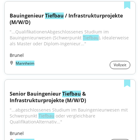
Bauingenieur 
Tiefbau
 / Infrastrukturprojekte 
(M/W/D)
"...QualifikationenAbgeschlossenes Studium im 
Bauingenieurwesen (Schwerpunkt 
Tiefbau
), idealerweise 
als Master oder Diplom-Ingenieur..."
Brunel
Mannheim
Vollzeit
Senior Bauingenieur 
Tiefbau
 & 
Infrastrukturprojekte (M/W/D)
"...abgeschlossenes Studium im Bauingenieurwesen mit 
Schwerpunkt 
Tiefbau
 oder vergleichbare 
QualifikationAlternativ..."
Brunel