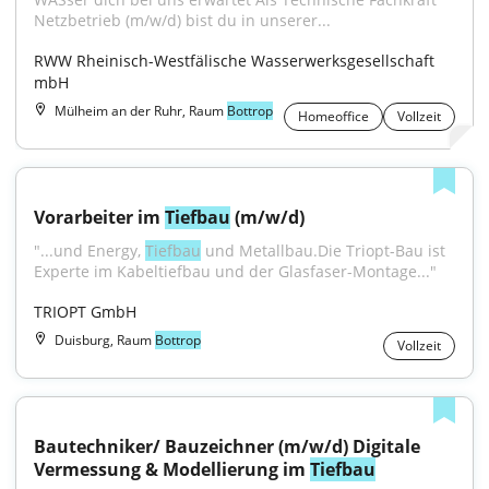
Netzbetrieb (m/w/d) bist du in unserer...
RWW Rheinisch-Westfälische Wasserwerksgesellschaft 
mbH
Mülheim an der Ruhr, Raum
Bottrop
Homeoffice
Vollzeit
Vorarbeiter im 
Tiefbau
 (m/w/d)
"...und Energy, 
Tiefbau
 und Metallbau.Die Triopt-Bau ist 
Experte im Kabeltiefbau und der Glasfaser-Montage..."
TRIOPT GmbH
Duisburg, Raum
Bottrop
Vollzeit
Bautechniker/ Bauzeichner (m/w/d) Digitale 
Vermessung & Modellierung im 
Tiefbau