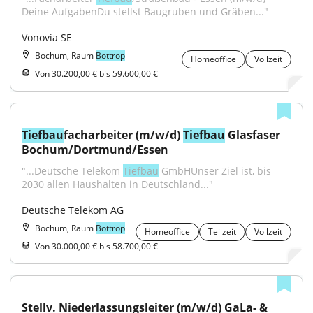
Deine AufgabenDu stellst Baugruben und Gräben..."
Vonovia SE
Bochum, Raum
Bottrop
Homeoffice
Vollzeit
Von 30.200,00 € bis 59.600,00 €
Tiefbau
facharbeiter (m/w/d) 
Tiefbau
 Glasfaser 
Bochum/Dortmund/Essen
"...Deutsche Telekom 
Tiefbau
 GmbHUnser Ziel ist, bis 
2030 allen Haushalten in Deutschland..."
Deutsche Telekom AG
Bochum, Raum
Bottrop
Homeoffice
Teilzeit
Vollzeit
Von 30.000,00 € bis 58.700,00 €
Stellv. Niederlassungsleiter (m/w/d) GaLa- & 