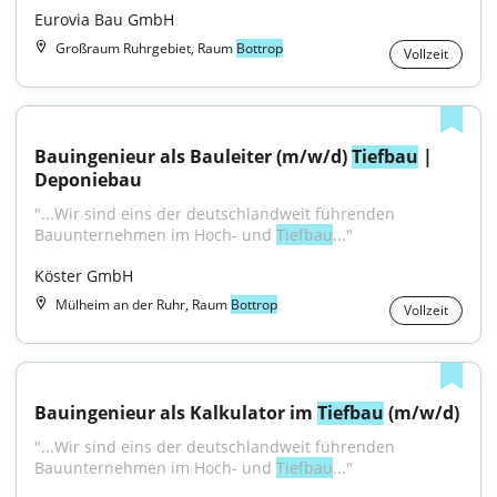
Eurovia Bau GmbH
Großraum Ruhrgebiet, Raum
Bottrop
Vollzeit
Bauingenieur als Bauleiter (m/w/d) 
Tiefbau
 | 
Deponiebau
"...Wir sind eins der deutschlandweit führenden 
Bauunternehmen im Hoch- und 
Tiefbau
..."
Köster GmbH
Mülheim an der Ruhr, Raum
Bottrop
Vollzeit
Bauingenieur als Kalkulator im 
Tiefbau
 (m/w/d)
"...Wir sind eins der deutschlandweit führenden 
Bauunternehmen im Hoch- und 
Tiefbau
..."