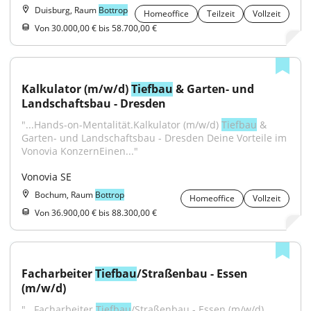
Duisburg, Raum
Bottrop
Homeoffice
Teilzeit
Vollzeit
Von 30.000,00 € bis 58.700,00 €
Kalkulator (m/w/d) 
Tiefbau
 & Garten- und 
Landschaftsbau - Dresden
"...Hands-on-Mentalität.Kalkulator (m/w/d) 
Tiefbau
 & 
Garten- und Landschaftsbau - Dresden Deine Vorteile im 
Vonovia KonzernEinen..."
Vonovia SE
Bochum, Raum
Bottrop
Homeoffice
Vollzeit
Von 36.900,00 € bis 88.300,00 €
Facharbeiter 
Tiefbau
/Straßenbau - Essen 
(m/w/d)
"...Facharbeiter 
Tiefbau
/Straßenbau - Essen (m/w/d) 