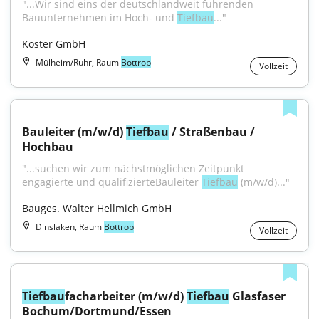
"...Wir sind eins der deutschlandweit führenden 
Bauunternehmen im Hoch- und 
Tiefbau
..."
Köster GmbH
Mülheim/Ruhr, Raum
Bottrop
Vollzeit
Bauleiter (m/w/d) 
Tiefbau
 / Straßenbau / 
Hochbau
"...suchen wir zum nächstmöglichen Zeitpunkt 
engagierte und qualifizierteBauleiter 
Tiefbau
 (m/w/d)..."
Bauges. Walter Hellmich GmbH
Dinslaken, Raum
Bottrop
Vollzeit
Tiefbau
facharbeiter (m/w/d) 
Tiefbau
 Glasfaser 
Bochum/Dortmund/Essen