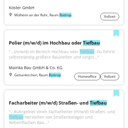
Köster GmbH
Mülheim an der Ruhr, Raum
Bottrop
Vollzeit
Polier (m/w/d) im Hochbau oder 
Tiefbau
"...(m/w/d) im Bereich Hochbau oder 
Tiefbau
. Du führst 
selbstständig größere Baustellen und sorgst..."
Mainka Bau GmbH & Co. KG
Gelsenkirchen, Raum
Bottrop
Homeoffice
Vollzeit
Facharbeiter (m/w/d) Straßen- und 
Tiefbau
"...Ruhrgebiet einen Facharbeiter (m/w/d) Straßen- und 
Tiefbau
 Herstellen von Straßenbelägen und 
Nebenflächen Bau..."