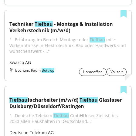
Techniker 
Tiefbau
 - Montage & Installation 
Verkehrstechnik (m/w/d)
"...Erfahrung im Bereich Montage oder 
Tiefbau
 mit • 
Vorkenntnisse in Elektrotechnik, Bau oder Handwerk sind 
wünschenswert •..."
Swarco AG
Bochum, Raum
Bottrop
Homeoffice
Vollzeit
Tiefbau
facharbeiter (m/w/d) 
Tiefbau
 Glasfaser 
Duisburg/Düsseldorf/Ratingen
"...Deutsche Telekom 
Tiefbau
 GmbHUnser Ziel ist, bis 
2030 allen Haushalten in Deutschland..."
Deutsche Telekom AG