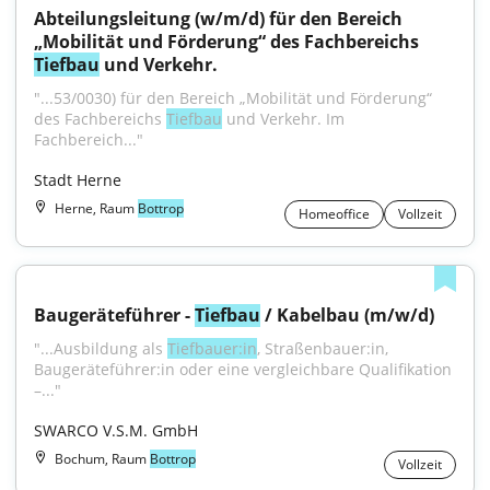
Abteilungsleitung (w/m/d) für den Bereich 
„Mobilität und Förderung“ des Fachbereichs 
Tiefbau
 und Verkehr.
"...53/0030) für den Bereich „Mobilität und Förderung“ 
des Fachbereichs 
Tiefbau
 und Verkehr. Im 
Fachbereich..."
Stadt Herne
Herne, Raum
Bottrop
Homeoffice
Vollzeit
Baugeräteführer - 
Tiefbau
 / Kabelbau (m/w/d)
"...Ausbildung als 
Tiefbauer:in
, Straßenbauer:in, 
Baugeräteführer:in oder eine vergleichbare Qualifikation 
–..."
SWARCO V.S.M. GmbH
Bochum, Raum
Bottrop
Vollzeit