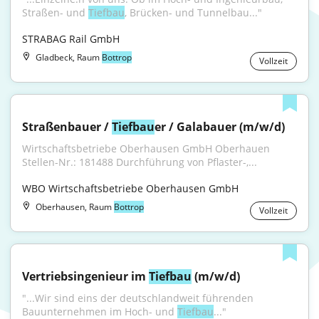
Straßen- und 
Tiefbau
, Brücken- und Tunnelbau..."
STRABAG Rail GmbH
Gladbeck, Raum
Bottrop
Vollzeit
Straßenbauer / 
Tiefbau
er / Galabauer (m/w/d)
Wirtschaftsbetriebe Oberhausen GmbH Oberhauen 
Stellen-Nr.: 181488 Durchführung von Pflaster-,...
WBO Wirtschaftsbetriebe Oberhausen GmbH
Oberhausen, Raum
Bottrop
Vollzeit
Vertriebsingenieur im 
Tiefbau
 (m/w/d)
"...Wir sind eins der deutschlandweit führenden 
Bauunternehmen im Hoch- und 
Tiefbau
..."