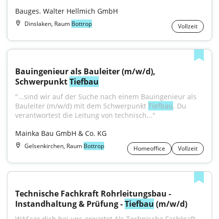
Bauges. Walter Hellmich GmbH
Dinslaken, Raum
Bottrop
Vollzeit
Bauingenieur als Bauleiter (m/w/d), 
Schwerpunkt 
Tiefbau
"...sind wir auf der Suche nach einem Bauingenieur als 
Bauleiter (m/w/d) mit dem Schwerpunkt 
Tiefbau
. Du 
verantwortest die Leitung von technisch..."
Mainka Bau GmbH & Co. KG
Gelsenkirchen, Raum
Bottrop
Homeoffice
Vollzeit
Technische Fachkraft Rohrleitungsbau - 
Instandhaltung & Prüfung - 
Tiefbau
 (m/w/d)
WASser dich bei uns erwartet Als Technische Fachkraft 