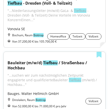
Tiefbau
 - Dresden (Voll- & Teilzeit)
"...Niederlassungsleiter (m/w/d) GaLa- & 
Tiefbau
 - 
Dresden (Voll- & Teilzeit) Deine Vorteile im Vonovia 
KonzernEinen..."
Vonovia SE
Bochum, Raum
Bottrop
Homeoffice
Teilzeit
Vollzeit
Von 37.200,00 € bis 105.700,00 €
Bauleiter (m/w/d) 
Tiefbau
 / Straßenbau / 
Hochbau
"...suchen wir zum nächstmöglichen Zeitpunkt 
engagierte und qualifizierteBauleiter 
Tiefbau
 (m/w/d) / 
Hochbau..."
Bauges. Walter Hellmich GmbH
Dinslaken, Raum
Bottrop
Vollzeit
Von 52.000,00 € bis 71.000,00 € pro Jahr