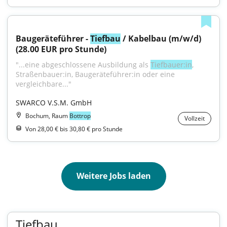
Baugeräteführer - 
Tiefbau
 / Kabelbau (m/w/d) 
(28.00 EUR pro Stunde)
"...eine abgeschlossene Ausbildung als 
Tiefbauer:in
, 
Straßenbauer:in, Baugeräteführer:in oder eine 
vergleichbare..."
SWARCO V.S.M. GmbH
Bochum, Raum
Bottrop
Vollzeit
Von 28,00 € bis 30,80 € pro Stunde
Weitere Jobs laden
Tiefbau