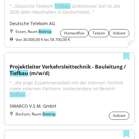
"...Deutsche Telekom 
Tiefbau
 GmbHUnser Ziel ist, bis 
2030 allen Haushalten in Deutschland..."
Deutsche Telekom AG
Essen, Raum
Bottrop
Homeoffice
Teilzeit
Vollzeit
Von 30.000,00 € bis 58.700,00 €
Projektleiter Verkehrsleittechnik - Bauleitung / 
Tiefbau
 (m/w/d)
"...die enge Zusammenarbeit mit der internen Technik 
sowie externen Partnern, insbesondere im Bereich 
Tiefbau
..."
SWARCO V.S.M. GmbH
Bochum, Raum
Bottrop
Vollzeit