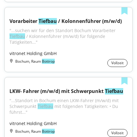
Vorarbeiter 
Tiefbau
 / Kolonnenführer (m/w/d)
"...suchen wir für den Standort Bochum Vorarbeiter 
Tiefbau
 / Kolonnenführer (m/w/d) für folgende 
Tätigkeiten..."
vitronet Holding GmbH
Bochum, Raum
Bottrop
Vollzeit
LKW- Fahrer (m/w/d) mit Schwerpunkt 
Tiefbau
"...Standort in Bochum einen LKW-Fahrer (m/w/d) mit 
Schwerpunkt 
Tiefbau
 mit folgenden Tätigkeiten: • Du 
führst..."
vitronet Holding GmbH
Bochum, Raum
Bottrop
Vollzeit