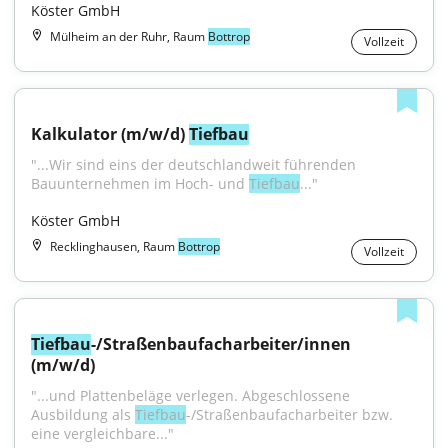
Köster GmbH
Mülheim an der Ruhr, Raum
Bottrop
Vollzeit
Kalkulator (m/w/d) 
Tiefbau
"...Wir sind eins der deutschlandweit führenden 
Bauunternehmen im Hoch- und 
Tiefbau
..."
Köster GmbH
Recklinghausen, Raum
Bottrop
Vollzeit
Tiefbau
-/Straßenbaufacharbeiter/innen 
(m/w/d)
"...und Plattenbeläge verlegen. Abgeschlossene 
Ausbildung als 
Tiefbau
-/Straßenbaufacharbeiter bzw. 
eine vergleichbare..."