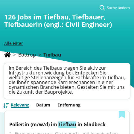
Suche ändern
126
Jobs im Tiefbau, Tiefbauer,
Tiefbauerin (engl.: Civil Engineer)
Alle Filter
>
Bottrop
>
Tiefbau
Im Bereich des Tiefbaus tragen Sie aktiv zur
Infrastrukturentwicklung bei. Entdecken Sie
vielfältige Stellenanzeigen für Fachkräfte im Tiefbau,
die Ihnen spannende Karrierechancen in einer
dynamischen Branche bieten. Gestalten Sie mit uns
die Zukunft der Bauprojekte.
Relevanz
Datum
Entfernung
Polier:in (m/w/d) im 
Tiefbau
 in Gladbeck
"...Einzelne:n von uns. Ob im Hoch- und Ingenieurbau, 