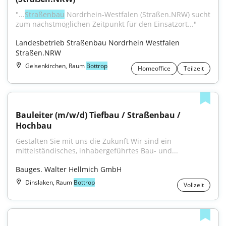
"...
Straßenbau
 Nordrhein-Westfalen (Straßen.NRW) sucht 
zum nächstmöglichen Zeitpunkt für den Einsatzort..."
Landesbetrieb Straßenbau Nordrhein Westfalen 
Straßen.NRW
Gelsenkirchen, Raum
Bottrop
Homeoffice
Teilzeit
Bauleiter (m/w/d) Tiefbau / Straßenbau / 
Hochbau
Gestalten Sie mit uns die Zukunft Wir sind ein 
mittelständisches, inhabergeführtes Bau- und...
Bauges. Walter Hellmich GmbH
Dinslaken, Raum
Bottrop
Vollzeit