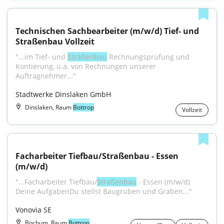
Technischen Sachbearbeiter (m/w/d) Tief- und 
Straßenbau Vollzeit
"...im Tief- und 
Straßenbau
 Rechnungsprüfung und 
Kontierung, u.a. von Rechnungen unserer 
Auftragnehmer..."
Stadtwerke Dinslaken GmbH
Dinslaken, Raum
Bottrop
Vollzeit
Facharbeiter Tiefbau/Straßenbau - Essen 
(m/w/d)
"...Facharbeiter Tiefbau/
Straßenbau
 - Essen (m/w/d) 
Deine AufgabenDu stellst Baugruben und Gräben..."
Vonovia SE
Bochum, Raum
Bottrop