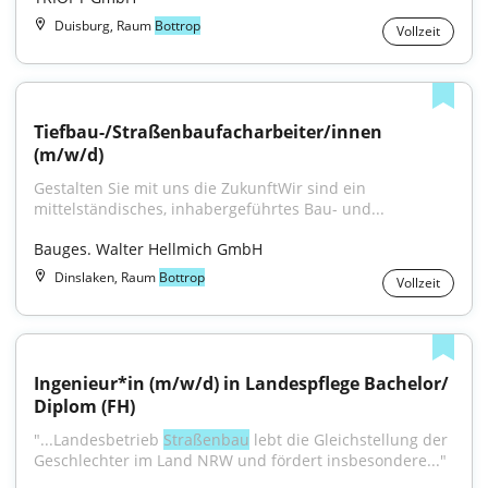
Duisburg, Raum
Bottrop
Vollzeit
Tiefbau-/Straßenbaufacharbeiter/innen 
(m/w/d)
Gestalten Sie mit uns die ZukunftWir sind ein 
mittelständisches, inhabergeführtes Bau- und...
Bauges. Walter Hellmich GmbH
Dinslaken, Raum
Bottrop
Vollzeit
Ingenieur*in (m/w/d) in Landespflege Bachelor/ 
Diplom (FH)
"...Landesbetrieb 
Straßenbau
 lebt die Gleichstellung der 
Geschlechter im Land NRW und fördert insbesondere..."