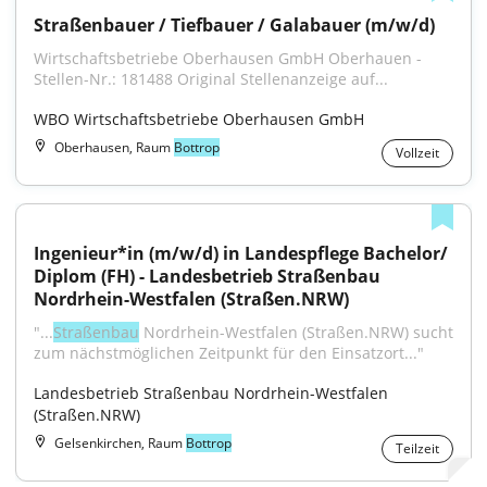
Straßenbauer / Tiefbauer / Galabauer (m/w/d)
Wirtschaftsbetriebe Oberhausen GmbH Oberhauen - 
Stellen-Nr.: 181488 Original Stellenanzeige auf...
WBO Wirtschaftsbetriebe Oberhausen GmbH
Oberhausen, Raum
Bottrop
Vollzeit
Ingenieur*in (m/w/d) in Landespflege Bachelor/ 
Diplom (FH) - Landesbetrieb Straßenbau 
Nordrhein-Westfalen (Straßen.NRW)
"...
Straßenbau
 Nordrhein-Westfalen (Straßen.NRW) sucht 
zum nächstmöglichen Zeitpunkt für den Einsatzort..."
Landesbetrieb Straßenbau Nordrhein-Westfalen 
(Straßen.NRW)
Gelsenkirchen, Raum
Bottrop
Teilzeit