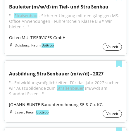
Bauleiter (m/w/d) im Tief- und Straßenbau
"...
Straßenbau
 - Sicherer Umgang mit den gängigen MS-
Office Anwendungen - Führerschein Klasse B ## Wir 
bieten :..."
Octeo MULTISERVICES GmbH
Duisburg, Raum
Bottrop
Vollzeit
Ausbildung Straßenbauer (m/w/d) - 2027
"...Entwicklungsmöglichkeiten. Für das Jahr 2027 suchen 
wir Auszubildende zum 
Straßenbauer
 (m/w/d) am 
Standort Essen..."
JOHANN BUNTE Bauunternehmung SE & Co. KG
Essen, Raum
Bottrop
Vollzeit