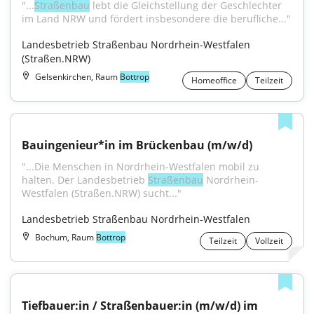
"...
Straßenbau
 lebt die Gleichstellung der Geschlechter 
im Land NRW und fördert insbesondere die berufliche..."
Landesbetrieb Straßenbau Nordrhein-Westfalen 
(Straßen.NRW)
Gelsenkirchen, Raum
Bottrop
Homeoffice
Teilzeit
Bauingenieur*in im Brückenbau (m/w/d)
"...Die Menschen in Nordrhein-Westfalen mobil zu 
halten. Der Landesbetrieb 
Straßenbau
 Nordrhein-
Westfalen (Straßen.NRW) sucht..."
Landesbetrieb Straßenbau Nordrhein-Westfalen
Bochum, Raum
Bottrop
Teilzeit
Vollzeit
Tiefbauer:in / Straßenbauer:in (m/w/d) im 