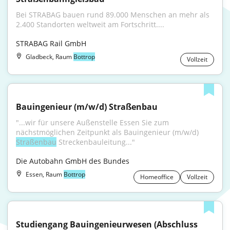
Bei STRABAG bauen rund 89.000 Menschen an mehr als 
2.400 Standorten weltweit am Fortschritt....
STRABAG Rail GmbH
Gladbeck, Raum
Bottrop
Vollzeit
Bauingenieur (m/w/d) Straßenbau
"...wir für unsere Außenstelle Essen Sie zum 
nächstmöglichen Zeitpunkt als Bauingenieur (m/w/d) 
Straßenbau
 Streckenbauleitung..."
Die Autobahn GmbH des Bundes
Essen, Raum
Bottrop
Homeoffice
Vollzeit
Studiengang Bauingenieurwesen (Abschluss 