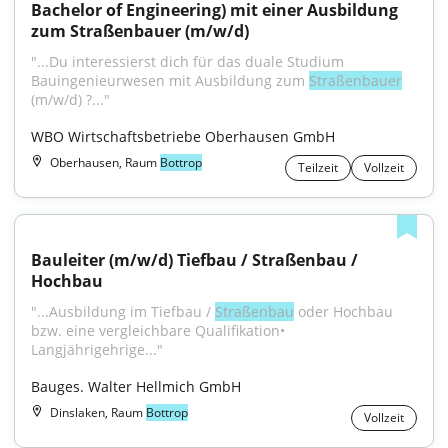
Bachelor of Engineering) mit einer Ausbildung 
zum Straßenbauer (m/w/d)
"...Du interessierst dich für das duale Studium 
Bauingenieurwesen mit Ausbildung zum 
Straßenbauer
(m/w/d) ?..."
WBO Wirtschaftsbetriebe Oberhausen GmbH
Oberhausen, Raum
Bottrop
Teilzeit
Vollzeit
Bauleiter (m/w/d) Tiefbau / Straßenbau / 
Hochbau
"...Ausbildung im Tiefbau / 
Straßenbau
 oder Hochbau 
bzw. eine vergleichbare Qualifikation• 
Langjährigehrige..."
Bauges. Walter Hellmich GmbH
Dinslaken, Raum
Bottrop
Vollzeit