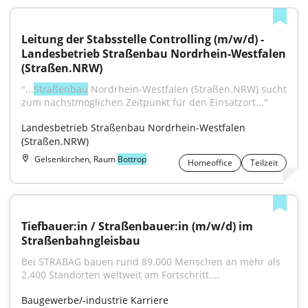
Leitung der Stabsstelle Controlling (m/w/d) - 
Landesbetrieb Straßenbau Nordrhein-Westfalen 
(Straßen.NRW)
"...
Straßenbau
 Nordrhein-Westfalen (Straßen.NRW) sucht 
zum nächstmöglichen Zeitpunkt für den Einsatzort..."
Landesbetrieb Straßenbau Nordrhein-Westfalen 
(Straßen.NRW)
Gelsenkirchen, Raum
Bottrop
Homeoffice
Teilzeit
Tiefbauer:in / Straßenbauer:in (m/w/d) im 
Straßenbahngleisbau
Bei STRABAG bauen rund 89.000 Menschen an mehr als 
2.400 Standorten weltweit am Fortschritt....
Baugewerbe/-industrie Karriere