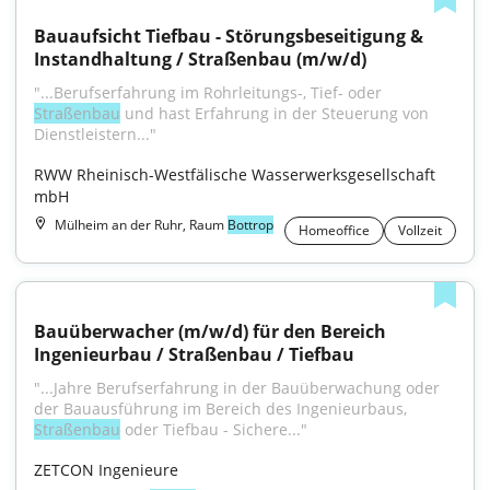
Bauaufsicht Tiefbau - Störungsbeseitigung & 
Instandhaltung / Straßenbau (m/w/d)
"...Berufserfahrung im Rohrleitungs-, Tief- oder 
Straßenbau
 und hast Erfahrung in der Steuerung von 
Dienstleistern..."
RWW Rheinisch-Westfälische Wasserwerksgesellschaft 
mbH
Mülheim an der Ruhr, Raum
Bottrop
Homeoffice
Vollzeit
Bauüberwacher (m/w/d) für den Bereich 
Ingenieurbau / Straßenbau / Tiefbau
"...Jahre Berufserfahrung in der Bauüberwachung oder 
der Bauausführung im Bereich des Ingenieurbaus, 
Straßenbau
 oder Tiefbau - Sichere..."
ZETCON Ingenieure