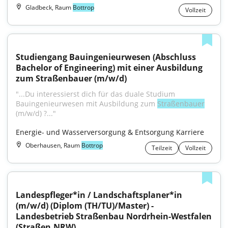
Gladbeck, Raum
Bottrop
Vollzeit
Studiengang Bauingenieurwesen (Abschluss 
Bachelor of Engineering) mit einer Ausbildung 
zum Straßenbauer (m/w/d)
"...Du interessierst dich für das duale Studium 
Bauingenieurwesen mit Ausbildung zum 
Straßenbauer
(m/w/d) ?..."
Energie- und Wasserversorgung & Entsorgung Karriere
Oberhausen, Raum
Bottrop
Teilzeit
Vollzeit
Landespfleger*in / Landschaftsplaner*in 
(m/w/d) (Diplom (TH/TU)/Master) - 
Landesbetrieb Straßenbau Nordrhein-Westfalen 
(Straßen.NRW)