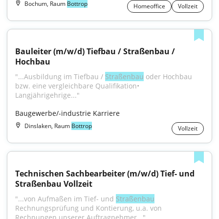
Bochum, Raum
Bottrop
Homeoffice
Vollzeit
Bauleiter (m/w/d) Tiefbau / Straßenbau / 
Hochbau
"...Ausbildung im Tiefbau / 
Straßenbau
 oder Hochbau 
bzw. eine vergleichbare Qualifikation• 
Langjährigehrige..."
Baugewerbe/-industrie Karriere
Dinslaken, Raum
Bottrop
Vollzeit
Technischen Sachbearbeiter (m/w/d) Tief- und 
Straßenbau Vollzeit
"...von Aufmaßen im Tief- und 
Straßenbau
Rechnungsprüfung und Kontierung, u.a. von 
Rechnungen unserer Auftragnehmer..."