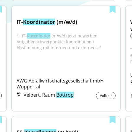
IT-
Koordinator
 (m/w/d)
"...IT-
Koordinator
 (m/w/d) Jetzt bewerben 
Aufgabenschwerpunkte: Koordination / 
Abstimmung mit internen und externen..."
AWG Abfallwirtschaftsgesellschaft mbH 
Wuppertal
Velbert, Raum
Bottrop
Vollzeit