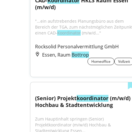
CAD-
Koordinator
 HKLS Raum Essen 
(m/w/d)
"...ein aufstrebendes Planungsbüro aus dem 
Bereich der TGA, zum nächstmöglichen Zeitpunkt
einen CAD-
Koordinator
 (m/w/d..."
Rocksolid Personalvermittlung GmbH
Essen, Raum
Bottrop
Homeoffice
Vollzeit
(Senior) Projekt
koordinator
 (m/w/d) 
Hochbau & Stadtentwicklung
Zum Hauptinhalt springen (Senior) 
Projektkoordinator (m/w/d) Hochbau & 
Stadtentwicklung Essen...