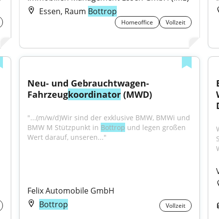
Essen, Raum
Bottrop
Homeoffice
Vollzeit
Neu- und Gebrauchtwagen-
Fahrzeug
koordinator
 (MWD)
"...(m/w/d)Wir sind der exklusive BMW, BMWi und 
BMW M Stützpunkt in 
Bottrop
 und legen großen 
Wert darauf, unseren..."
Felix Automobile GmbH
Bottrop
Vollzeit