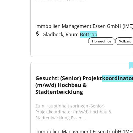
Immobilien Management Essen GmbH (IME
Gladbeck, Raum
Bottrop
Homeoffice
Vollzeit
Gesucht: (Senior) Projekt
koordinato
(m/w/d) Hochbau & 
Stadtentwicklung
Zum Hauptinhalt springen (Senior) 
Projektkoordinator (m/w/d) Hochbau & 
Stadtentwicklung Essen...
Immobilien Management Essen GmbH (IME