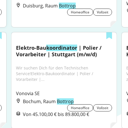
Duisburg, Raum
Bottrop
Homeoffice
Vollzeit
Elektro-Bau
koordinator
 | Polier / 
Vorarbeiter | Stuttgart (m/w/d)
Wir suchen Dich für den Technischen 
Service!Elektro-Baukoordinator | Polier / 
Vorarbeiter |...
Vonovia SE
Bochum, Raum
Bottrop
Homeoffice
Vollzeit
Von 45.100,00 € bis 89.800,00 €