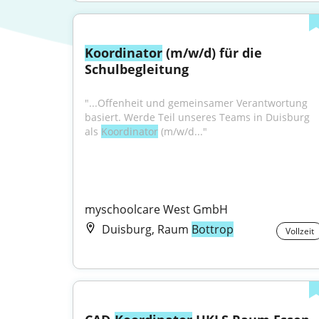
Koordinator
 (m/w/d) für die 
Schulbegleitung
"...Offenheit und gemeinsamer Verantwortung 
basiert. Werde Teil unseres Teams in Duisburg 
als 
Koordinator
 (m/w/d..."
myschoolcare West GmbH
Duisburg, Raum
Bottrop
Vollzeit