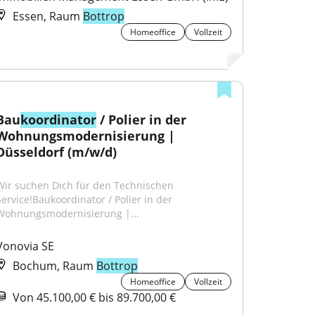
Essen, Raum
Bottrop
Homeoffice
Vollzeit
Bau
koordinator
 / Polier in der 
Wohnungsmodernisierung | 
Düsseldorf (m/w/d)
Wir suchen Dich für den Technischen 
Service!Baukoordinator / Polier in der 
Wohnungsmodernisierung |...
Vonovia SE
Bochum, Raum
Bottrop
Homeoffice
Vollzeit
Von 45.100,00 € bis 89.700,00 €