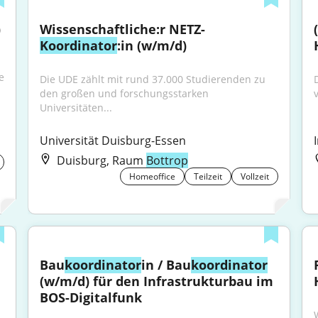
)
Wissenschaftliche:r NETZ-
Koordinator
:in (w/m/d)
 
Die UDE zählt mit rund 37.000 Studierenden zu 
den großen und forschungsstarken 
Universitäten...
Universität Duisburg-Essen
Duisburg, Raum
Bottrop
Homeoffice
Teilzeit
Vollzeit
Bau
koordinator
in / Bau
koordinator
(w/m/d) für den Infrastrukturbau im 
BOS-Digitalfunk