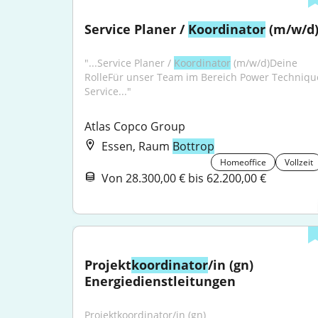
Service Planer / 
Koordinator
 (m/w/d
"...Service Planer / 
Koordinator
 (m/w/d)Deine 
RolleFür unser Team im Bereich Power Technique
Service..."
Atlas Copco Group
Essen, Raum
Bottrop
Homeoffice
Vollzeit
Von 28.300,00 € bis 62.200,00 €
Projekt
koordinator
/in (gn) 
Energiedienstleitungen
Projektkoordinator/in (gn) 