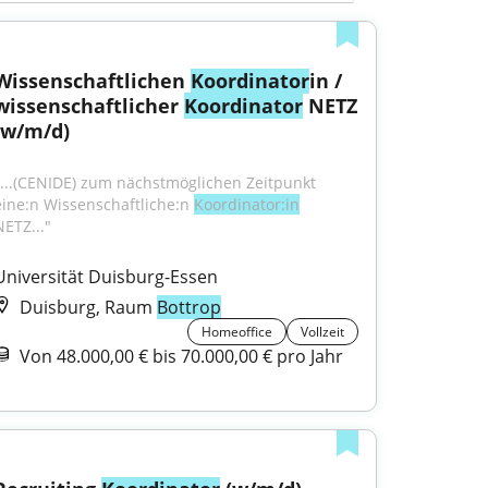
Wissenschaftlichen 
Koordinator
in / 
wissenschaftlicher 
Koordinator
 NETZ 
(w/m/d)
"...(CENIDE) zum nächstmöglichen Zeitpunkt 
eine:n Wissenschaftliche:n 
Koordinator:in
NETZ..."
Universität Duisburg-Essen
Duisburg, Raum
Bottrop
Homeoffice
Vollzeit
Von 48.000,00 € bis 70.000,00 € pro Jahr