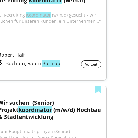
Recruiting 
Koordinator
 (w/m/d)
...Recruiting 
Koordinator
 (w/m/d) gesucht - Wir 
suchen für unseren Kunden, ein Unternehmen..."
Robert Half
Bochum, Raum
Bottrop
Vollzeit
Wir suchen: (Senior) 
Projekt
koordinator
 (m/w/d) Hochbau 
& Stadtentwicklung
Zum Hauptinhalt springen (Senior) 
Projektkoordinator (m/w/d) Hochbau & 