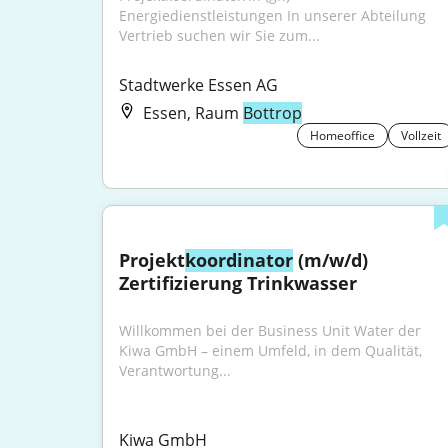
Energiedienstleistungen In unserer Abteilung 
Vertrieb suchen wir Sie zum...
Stadtwerke Essen AG
Essen, Raum
Bottrop
Homeoffice
Vollzeit
Projekt
koordinator
 (m/w/d) 
Zertifizierung Trinkwasser
Willkommen bei der Business Unit Water der 
Kiwa GmbH – einem Umfeld, in dem Qualität, 
Verantwortung...
Kiwa GmbH