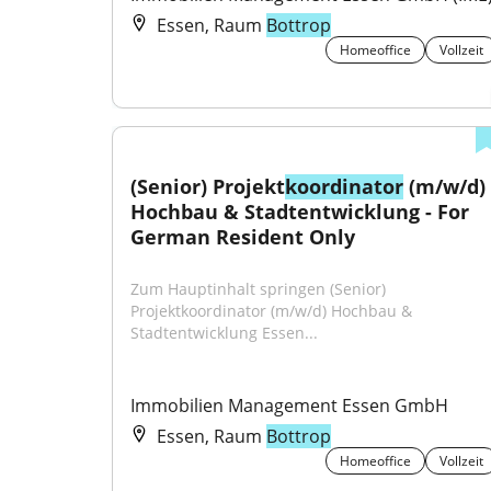
Essen, Raum
Bottrop
Homeoffice
Vollzeit
(Senior) Projekt
koordinator
 (m/w/d) 
Hochbau & Stadtentwicklung - For 
German Resident Only
Zum Hauptinhalt springen (Senior) 
Projektkoordinator (m/w/d) Hochbau & 
Stadtentwicklung Essen...
Immobilien Management Essen GmbH
Essen, Raum
Bottrop
Homeoffice
Vollzeit