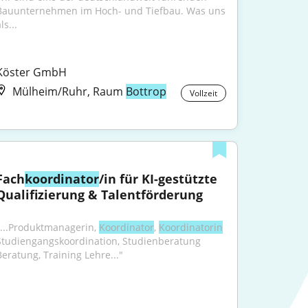
Bauunternehmen im Hoch- und Tiefbau. Was uns 
ls...
Köster GmbH
Mülheim/Ruhr, Raum
Bottrop
Vollzeit
Fach
koordinator
/in für KI-gestützte 
Qualifizierung & Talentförderung
"...Produktmanagerin, 
Koordinator
, 
Koordinatorin
Studiengangskoordination, Studienberatung 
Beratung, Training Lehre..."