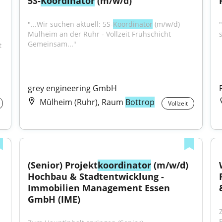
5S-
Koordinator
 (m/w/d)
"...Wir suchen aktuell: 5S-
Koordinator
 (m/w/d) 
"
Mülheim an der Ruhr - Vollzeit Frühschicht 
Gemeinsam..."
 
grey engineering GmbH
Mülheim (Ruhr), Raum
Bottrop
Vollzeit
(Senior) Projekt
koordinator
 (m/w/d) 
Hochbau & Stadtentwicklung - 
Immobilien Management Essen 
GmbH (IME)