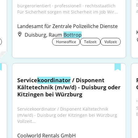
bürgerorientiert · professionell · rechtsstaatlich 
a
Für Sicherheit sorgen mit Sicherheit im Job Wir...
Landesamt für Zentrale Polizeiliche Dienste
Duisburg, Raum
Bottrop
Homeoffice
Teilzeit
Vollzeit
Service
koordinator
 / Disponent 
Kältetechnik (m/w/d) - Duisburg oder 
Kitzingen bei Würzburg
Servicekoordinator / Disponent Kältetechnik 
(m/w/d) - Duisburg oder Kitzingen bei Würzburg 
Vollzeit...
Coolworld Rentals GmbH