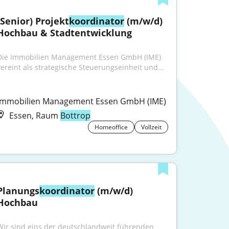
(Senior) Projekt
koordinator
 (m/w/d) 
Hochbau & Stadtentwicklung
Die Immobilien Management Essen GmbH (IME) 
vereint als strategische Steuerungseinheit und...
Immobilien Management Essen GmbH (IME)
Essen, Raum
Bottrop
Homeoffice
Vollzeit
Planungs
koordinator
 (m/w/d) 
Hochbau
Wir sind eins der deutschlandweit führenden 