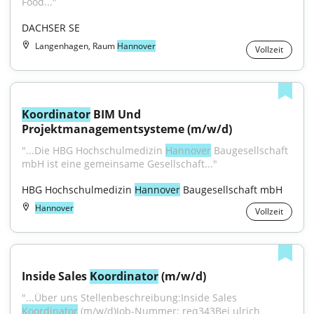
Food..."
DACHSER SE
Langenhagen, Raum
Hannover
Vollzeit
Koordinator
 BIM Und 
Projektmanagementsysteme (m/w/d)
"...Die HBG Hochschulmedizin 
Hannover
 Baugesellschaft 
mbH ist eine gemeinsame Gesellschaft..."
HBG Hochschulmedizin 
Hannover
 Baugesellschaft mbH
Hannover
Vollzeit
Inside Sales 
Koordinator
 (m/w/d)
"...Über uns Stellenbeschreibung:Inside Sales 
Koordinator
 (m/w/d)Job-Nummer: req343Bei ulrich 