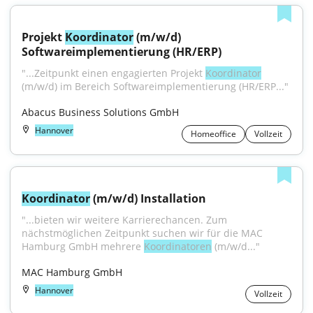
Projekt 
Koordinator
 (m/w/d) 
Softwareimplementierung (HR/ERP)
"...Zeitpunkt einen engagierten Projekt 
Koordinator
(m/w/d) im Bereich Softwareimplementierung (HR/ERP..."
Abacus Business Solutions GmbH
Hannover
Homeoffice
Vollzeit
Koordinator
 (m/w/d) Installation
"...bieten wir weitere Karrierechancen. Zum 
nächstmöglichen Zeitpunkt suchen wir für die MAC 
Hamburg GmbH mehrere 
Koordinatoren
 (m/w/d..."
MAC Hamburg GmbH
Hannover
Vollzeit