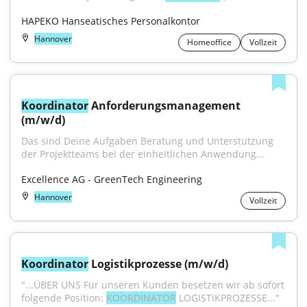
HAPEKO Hanseatisches Personalkontor
Hannover
Homeoffice
Vollzeit
Koordinator
 Anforderungsmanagement 
(m/w/d)
Das sind Deine Aufgaben Beratung und Unterstützung 
der Projektteams bei der einheitlichen Anwendung...
Excellence AG - GreenTech Engineering
Hannover
Vollzeit
Koordinator
 Logistikprozesse (m/w/d)
"...ÜBER UNS Für unseren Kunden besetzen wir ab sofort 
folgende Position: 
KOORDINATOR
 LOGISTIKPROZESSE..."