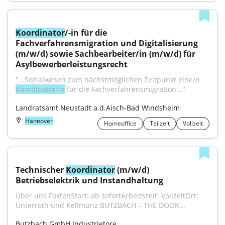
Koordinator
/-in für die 
Fachverfahrensmigration und Digitalisierung 
(m/w/d) sowie Sachbearbeiter/in (m/w/d) für 
Asylbewerberleistungsrecht
"...Sozialwesen zum nächstmöglichen Zeitpunkt eine/n 
Koordinator/in
 für die Fachverfahrensmigration..."
Landratsamt Neustadt a.d.Aisch-Bad Windsheim
Hannover
Homeoffice
Teilzeit
Vollzeit
Technischer 
Koordinator
 (m/w/d) 
Betriebselektrik und Instandhaltung
Über uns FaktenStart: ab sofortArbeitszeit: VollzeitOrt: 
Unterroth und Kellmünz BUTZBACH – THE DOOR...
Butzbach GmbH Industrietore