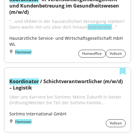
und Kundenbetreuung im Gesundheitswesen 
(m/w/d)
"...und VERAH in der hausärztlichen Versorgung stärken?
Dann wachs mit uns über dich hinaus!
Koordinator
..."
Hausärztliche Service- und Wirtschaftsgesellschaft mbH 
WL
Hannover
Homeoffice
Vollzeit
Koordinator
 / Schichtverantwortlicher (m/w/d) 
– Logistik
Über uns Karriere bei Sortimo: Meine Zukunft in bester 
Ordnung!Werden Sie Teil der Sortimo Familie...
Sortimo International GmbH
Hannover
Vollzeit