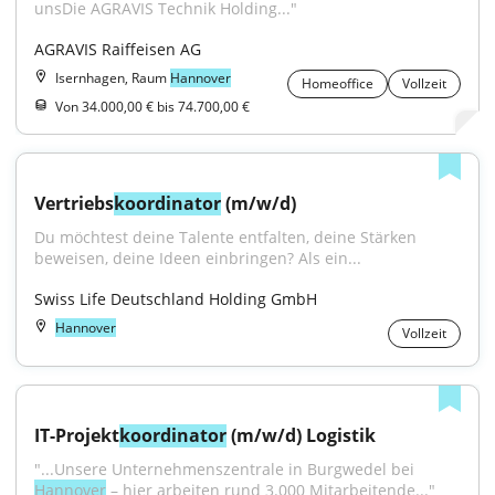
unsDie AGRAVIS Technik Holding..."
AGRAVIS Raiffeisen AG
Isernhagen, Raum
Hannover
Homeoffice
Vollzeit
Von 34.000,00 € bis 74.700,00 €
Vertriebs
koordinator
 (m/w/d)
Du möchtest deine Talente entfalten, deine Stärken 
beweisen, deine Ideen einbringen? Als ein...
Swiss Life Deutschland Holding GmbH
Hannover
Vollzeit
IT-Projekt
koordinator
 (m/w/d) Logistik
"...Unsere Unternehmenszentrale in Burgwedel bei 
Hannover
 – hier arbeiten rund 3.000 Mitarbeitende..."