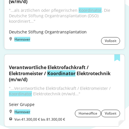
(w/m/d)
"...als ärztlichen oder pflegerischen 
Koordinator
. Die 
Deutsche Stiftung Organtransplantation (DSO) 
koordiniert..."
Deutsche Stiftung Organtransplantation
Hannover
Vollzeit
Verantwortliche Elektrofachkraft / 
Elektromeister / 
Koordinator
 Elektrotechnik 
(m/w/d)
"...Verantwortliche Elektrofachkraft / Elektromeister / 
Koordinator
 Elektrotechnik (m/w/d..."
Seier Gruppe
Hannover
Homeoffice
Vollzeit
Von 41.300,00 € bis 81.300,00 €