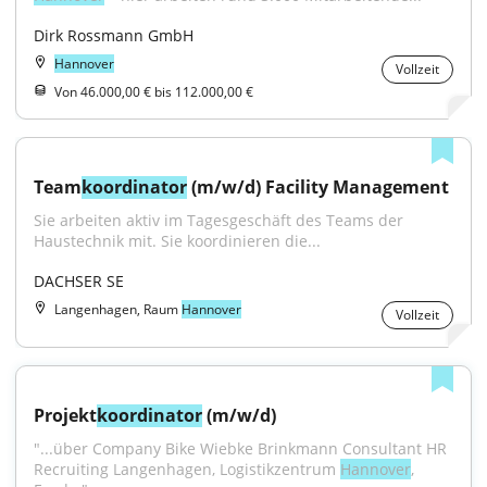
Dirk Rossmann GmbH
Hannover
Vollzeit
Von 46.000,00 € bis 112.000,00 €
Team
koordinator
 (m/w/d) Facility Management
Sie arbeiten aktiv im Tagesgeschäft des Teams der 
Haustechnik mit. Sie koordinieren die...
DACHSER SE
Langenhagen, Raum
Hannover
Vollzeit
Projekt
koordinator
 (m/w/d)
"...über Company Bike Wiebke Brinkmann Consultant HR 
Recruiting Langenhagen, Logistikzentrum 
Hannover
, 