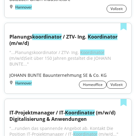
Hannover
Vollzeit
Planungs
koordinator
 / ZTV- Ing. 
Koordinator
(m/w/d)
"...Planungskoordinator / ZTV- Ing. 
Koordinator
(m/w/d)Seit über 150 Jahren gestaltet die JOHANN 
BUNTE..."
JOHANN BUNTE Bauunternehmung SE & Co. KG
Hannover
Homeoffice
Vollzeit
IT-Projektmanager / IT-
Koordinator
 (m/w/d) 
Digitalisierung & Anwendungen
"...runden das spannende Angebot ab. Kontakt Die 
Position IT-Projektmanager / IT-
Koordinator
 (m/w/d..."