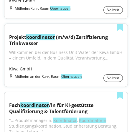
Köster GmbH
Mülheim/Ruhr, Raum
Oberhausen
Vollzeit
Projekt
koordinator
 (m/w/d) Zertifizierung 
Trinkwasser
Willkommen bei der Business Unit Water der Kiwa GmbH 
– einem Umfeld, in dem Qualität, Verantwortung...
Kiwa GmbH
Mülheim an der Ruhr, Raum
Oberhausen
Vollzeit
Fach
koordinator
/in für KI-gestützte 
Qualifizierung & Talentförderung
"...Produktmanagerin, 
Koordinator
, 
Koordinatorin
Studiengangskoordination, Studienberatung Beratung, 
Training Lehre..."