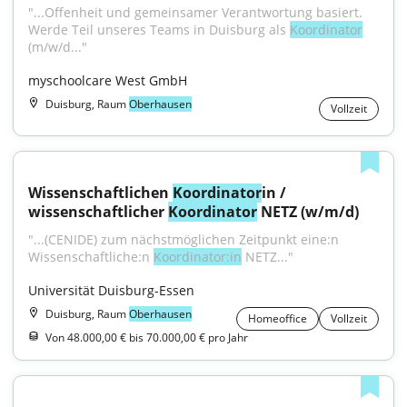
"...Offenheit und gemeinsamer Verantwortung basiert. 
Werde Teil unseres Teams in Duisburg als 
Koordinator
(m/w/d..."
myschoolcare West GmbH
Duisburg, Raum
Oberhausen
Vollzeit
Wissenschaftlichen 
Koordinator
in / 
wissenschaftlicher 
Koordinator
 NETZ (w/m/d)
"...(CENIDE) zum nächstmöglichen Zeitpunkt eine:n 
Wissenschaftliche:n 
Koordinator:in
 NETZ..."
Universität Duisburg-Essen
Duisburg, Raum
Oberhausen
Homeoffice
Vollzeit
Von 48.000,00 € bis 70.000,00 € pro Jahr