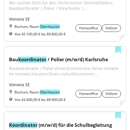
Wir suchen Dich für den Technischen Service!Elektro-
Baukoordinator | Polier / Vorarbeiter |...
Vonovia SE
Bochum, Raum
Oberhausen
Homeoffice
Vollzeit
Von 45.100,00 € bis 89.800,00 €
Bau
koordinator
 / Polier (m/w/d) Karlsruhe
Baukoordinator / Polier (m/w/d) Karlsruhe Deine Vorteile 
im Vonovia Konzern:Einen zukunftssicheren...
Vonovia SE
Bochum, Raum
Oberhausen
Homeoffice
Vollzeit
Von 43.400,00 € bis 89.900,00 €
Koordinator
 (m/w/d) für die Schulbegleitung