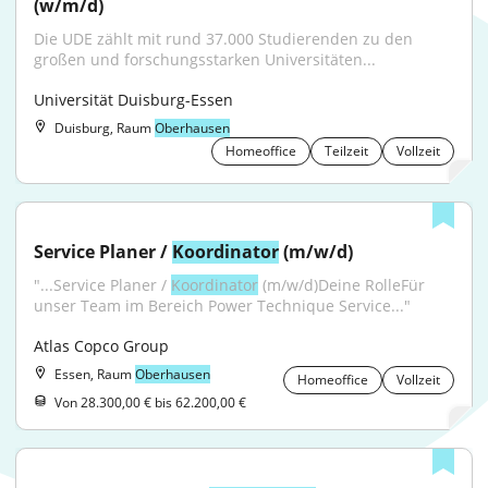
(w/m/d)
Die UDE zählt mit rund 37.000 Studierenden zu den 
großen und forschungsstarken Universitäten...
Universität Duisburg-Essen
Duisburg, Raum
Oberhausen
Homeoffice
Teilzeit
Vollzeit
Service Planer / 
Koordinator
 (m/w/d)
"...Service Planer / 
Koordinator
 (m/w/d)Deine RolleFür 
unser Team im Bereich Power Technique Service..."
Atlas Copco Group
Essen, Raum
Oberhausen
Homeoffice
Vollzeit
Von 28.300,00 € bis 62.200,00 €