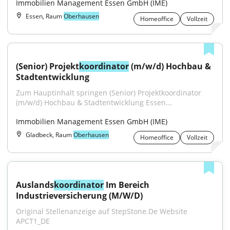
Immobilien Management Essen GmbH (IME)
Essen, Raum
Oberhausen
Homeoffice
Vollzeit
(Senior) Projekt
koordinator
 (m/w/d) Hochbau & 
Stadtentwicklung
Zum Hauptinhalt springen (Senior) Projektkoordinator 
(m/w/d) Hochbau & Stadtentwicklung Essen...
Immobilien Management Essen GmbH (IME)
Gladbeck, Raum
Oberhausen
Homeoffice
Vollzeit
Auslands
koordinator
 Im Bereich 
Industrieversicherung (M/W/D)
Original Stellenanzeige auf StepStone.De Website 
APCT1_DE