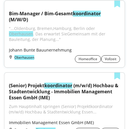
Bim-Manager / Bim-Gesamt
koordinator
(M/W/D)
"...Oldenburg, Bremen,Hamburg, Berlin oder 
Oberhausen
. Das erwartet SieGemeinsam mit der 
Bauleitung, der Planung..."
Johann Bunte Bauunernehmung
Oberhausen
Homeoffice
Vollzeit
(Senior) Projekt
koordinator
 (m/w/d) Hochbau & 
Stadtentwicklung - Immobilien Management 
Essen GmbH (IME)
Zum Hauptinhalt springen (Senior) Projektkoordinator 
(m/w/d) Hochbau & Stadtentwicklung Essen...
Immobilien Management Essen GmbH (IME)