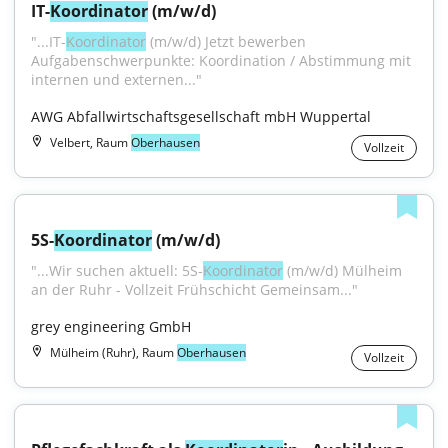
IT-
Koordinator
 (m/w/d)
"...IT-
Koordinator
 (m/w/d) Jetzt bewerben 
Aufgabenschwerpunkte: Koordination / Abstimmung mit 
internen und externen..."
AWG Abfallwirtschaftsgesellschaft mbH Wuppertal
Velbert, Raum
Oberhausen
Vollzeit
5S-
Koordinator
 (m/w/d)
"...Wir suchen aktuell: 5S-
Koordinator
 (m/w/d) Mülheim 
an der Ruhr - Vollzeit Frühschicht Gemeinsam..."
grey engineering GmbH
Mülheim (Ruhr), Raum
Oberhausen
Vollzeit