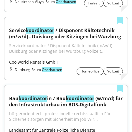
Neukirchen-Vluyn, Raum
Oberhausen
Teilzeit
Vollzeit
Service
koordinator
 / Disponent Kältetechnik 
(m/w/d) - Duisburg oder Kitzingen bei Würzburg
Servicekoordinator / Disponent Kältetechnik (m/w/d) - 
Duisburg oder Kitzingen bei Würzburg Vollzeit...
Coolworld Rentals GmbH
Duisburg, Raum
Oberhausen
Homeoffice
Vollzeit
Bau
koordinator
in / Bau
koordinator
 (w/m/d) für 
den Infrastrukturbau im BOS-Digitalfunk
bürgerorientiert · professionell · rechtsstaatlich Für 
Sicherheit sorgen mit Sicherheit im Job Wir...
Landesamt für Zentrale Polizeiliche Dienste