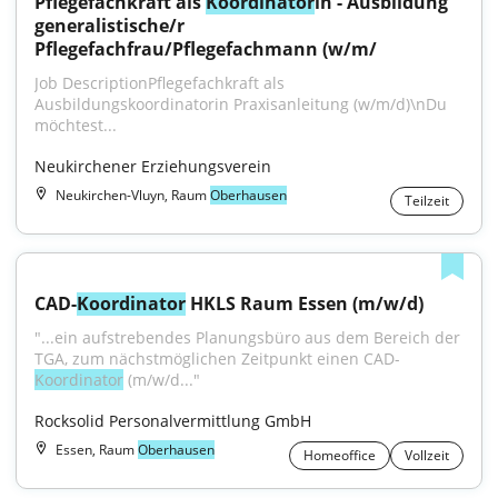
Pflegefachkraft als 
Koordinator
in - Ausbildung 
generalistische/r 
Pflegefachfrau/Pflegefachmann (w/m/
Job DescriptionPflegefachkraft als 
Ausbildungskoordinatorin Praxisanleitung (w/m/d)\nDu 
möchtest...
Neukirchener Erziehungsverein
Neukirchen-Vluyn, Raum
Oberhausen
Teilzeit
CAD-
Koordinator
 HKLS Raum Essen (m/w/d)
"...ein aufstrebendes Planungsbüro aus dem Bereich der 
TGA, zum nächstmöglichen Zeitpunkt einen CAD-
Koordinator
 (m/w/d..."
Rocksolid Personalvermittlung GmbH
Essen, Raum
Oberhausen
Homeoffice
Vollzeit